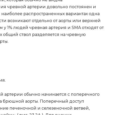
ния чревной артерии довольно постоянен и
В наиболее распространенных вариантах одна
ти возникают отдельно от аорты или верхней
 у 1% людей чревная артерия и SMA отходят от
ях общий ствол разделяется на чревную
рты.
ия.
й артерии обычно начинается с поперечного
а брюшной аорты. Поперечный доступ
ение печеночной и селезеночной ветвей,