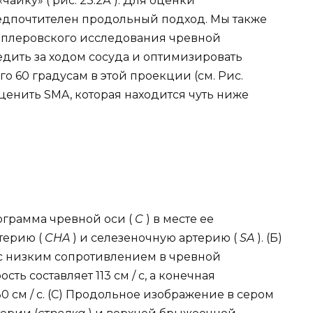
айку» ( рис. 23.2А ). Для оценки
дпочтителен продольный подход. Мы также
плеровского исследования чревной
едить за ходом сосуда и оптимизировать
о 60 градусам в этой проекции (см. Рис.
 оценить SMA, которая находится чуть ниже
ограмма чревной оси (
C
) в месте ее
терию (
CHA
) и селезеночную артерию (
SA
). (Б)
 низким сопротивлением в чревной
ть составляет 113 см / с, а конечная
0 см / с. (C) Продольное изображение в сером