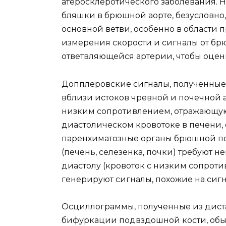
атеросклеротического заболевания. 
бляшки в брюшной аорте, безусловно
основной ветви, особенно в области
измерения скорости и сигналы от бр
ответвляющейся артерии, чтобы оцен
Допплеровские сигналы, полученные
вблизи истоков чревной и почечной 
низким сопротивлением, отражающу
диастолическом кровотоке в печени, с
паренхиматозные органы брюшной по
(печень, селезенка, почки) требуют н
диастолу (кровоток с низким сопроти
генерируют сигналы, похожие на сиг
Осциллограммы, полученные из дист
бифуркации подвздошной кости, обы