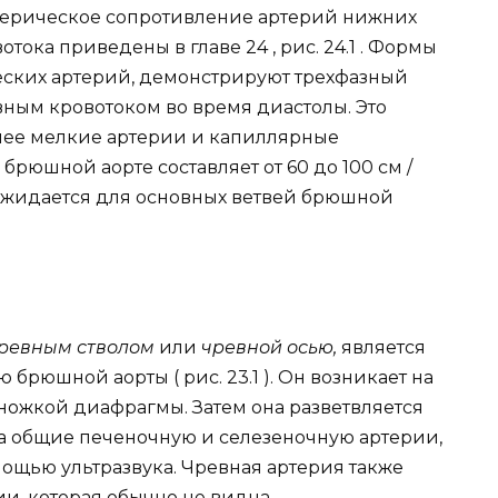
ерическое сопротивление артерий нижних
тока приведены в главе 24 , рис. 24.1 . Формы
еских артерий, демонстрируют трехфазный
вным кровотоком во время диастолы. Это
олее мелкие артерии и капиллярные
брюшной аорте составляет от 60 до 100 см /
ожидается для основных ветвей брюшной
ревным стволом
или
чревной осью,
является
брюшной аорты ( рис. 23.1 ). Он возникает на
ножкой диафрагмы. Затем она разветвляется
 на общие печеночную и селезеночную артерии,
ощью ультразвука. Чревная артерия также
ии, которая обычно не видна