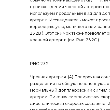
обычно напоминающее букву “Т” или «ч
происхождения чревной артерии пре
используем продольный вид для доп
артерии. Исследователь может просл
коррекцию угла, меньшего или равног
23.2B ). Этот снимок также позволяет
чревной артерии (см. Рис. 23.2С ).
РИС. 23.2
Чревная артерия. (А) Поперечная сон
разделения на общую печеночную ар
Нормальный допплеровский сигнал с
артерии. Пиковая систолическая скорос
диастолическая скорость составляет 3