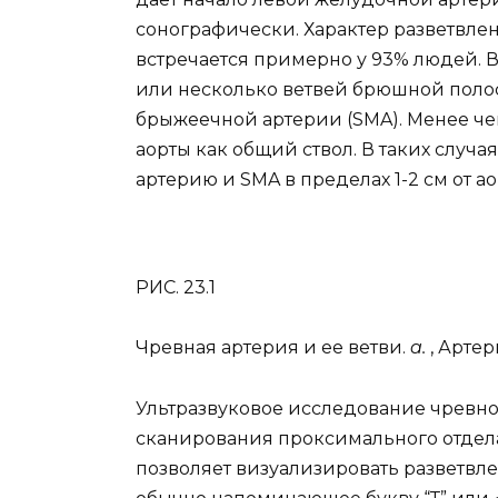
сонографически. Характер разветвле
встречается примерно у 93% людей. 
или несколько ветвей брюшной полос
брыжеечной артерии (SMA). Менее чем
аорты как общий ствол. В таких случа
артерию и SMA в пределах 1-2 см от ао
РИС. 23.1
Чревная артерия и ее ветви.
a.
, Артер
Ультразвуковое исследование чревно
сканирования проксимального отдел
позволяет визуализировать разветвл