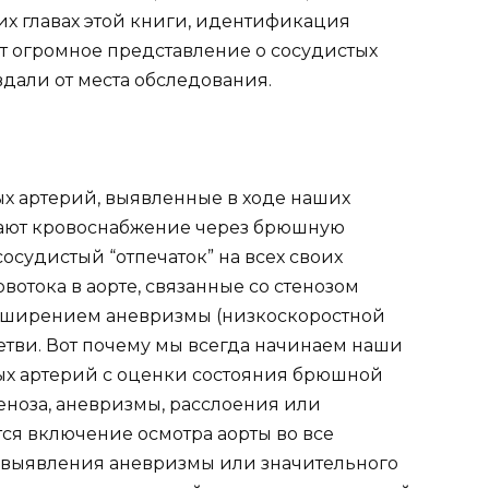
их главах этой книги, идентификация
ет огромное представление о сосудистых
вдали от места обследования.
ых артерий, выявленные в ходе наших
ают кровоснабжение через брюшную
сосудистый “отпечаток” на всех своих
вотока в аорте, связанные со стенозом
асширением аневризмы (низкоскоростной
ветви. Вот почему мы всегда начинаем наши
х артерий с оценки состояния брюшной
еноза, аневризмы, расслоения или
ся включение осмотра аорты во все
выявления аневризмы или значительного