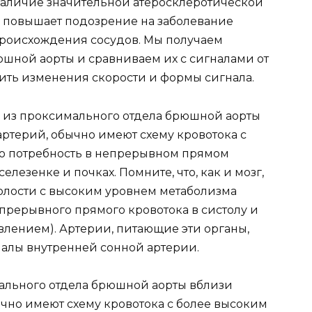
Наличие значительной атеросклеротической
, повышает подозрение на заболевание
 происхождения сосудов. Мы получаем
юшной аорты и сравниваем их с сигналами от
ить изменения скорости и формы сигнала.
 из проксимального отдела брюшной аорты
артерий, обычно имеют схему кровотока с
ю потребность в непрерывном прямом
елезенке и почках. Помните, что, как и мозг,
лости с высоким уровнем метаболизма
епрерывного прямого кровотока в систолу и
влением). Артерии, питающие эти органы,
налы внутренней сонной артерии.
ального отдела брюшной аорты вблизи
чно имеют схему кровотока с более высоким