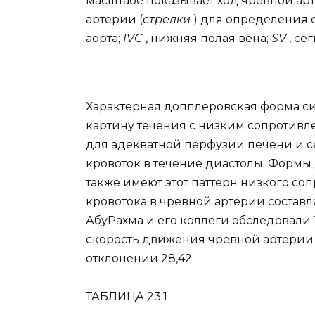
масштабе показывает ход чревной арт
артерии (
стрелки
) для определения 
аорта;
IVC
, нижняя полая вена;
SV
, се
Характерная допплеровская форма с
картину течения с низким сопротивлен
для адекватной перфузии печени и 
кровоток в течение диастолы. Формы
также имеют этот паттерн низкого с
кровотока в чревной артерии составляет
АбуРахма и его коллеги обследовали 
скорость движения чревной артерии с
отклонении 28,42.
ТАБЛИЦА 23.1