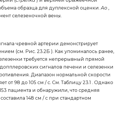
ерии (
стрелка
) и верхней брыжеечной
объема образца для дуплексной оценки.
Ао
,
гмент селезеночной вены.
игнала чревной артерии демонстрирует
ием (см. Рис. 23.2Б ). Как упоминалось ранее,
селезенки требуется непрерывный прямой
 допплеровских сигналов печени и селезенки
опротивления. Диапазон нормальной скорости
 от 98 до 105 см / с. См. Таблицу 23.1 . Однако
153 пациента и обнаружили, что средняя
оставила 148 см / с при стандартном