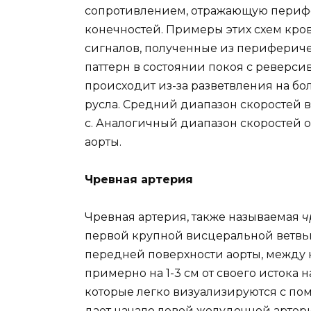
сопротивлением, отражающую периф
конечностей. Примеры этих схем крово
сигналов, полученные из периферич
паттерн в состоянии покоя с реверси
происходит из-за разветвления на б
русла. Средний диапазон скоростей в 
с. Аналогичный диапазон скоростей 
аорты.
Чревная артерия
Чревная артерия, также называемая
ч
первой крупной висцеральной ветвью 
передней поверхности аорты, между 
примерно на 1-3 см от своего истока
которые легко визуализируются с пом
дает начало левой желудочной артер