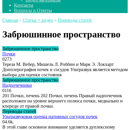
Контакты
Вопросы и Ответы
Главная
»
Статьи + видео
»
Переводы статей
Забрюшинное пространство
Забрюшинное пространство
Почки
0
273
Тереза ​​М. Вебер, Мишель Л. Роббин и Марк Э. Локхарт
Допплерография почек и сосудов Ультразвук является методом
выбора для оценки состояния
Забрюшинное пространство
Надпочечники
0
116
201 Почки, печень 202 Почки, печень Правый надпочечник
расположен на уровне верхнего полюса почки, медиально и
кпереди от правой почки.
Переводы статей
Ультразвуковая оценка нативных сосудов почек
0
4.6k.
В этой главе основное внимание уделяется дуплексному