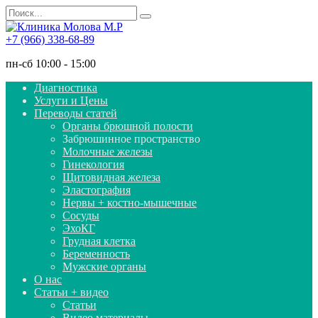
Перейти
Search
к
for:
содержанию
+7 (966) 338-68-89
пн-сб 10:00 - 15:00
Диагностика
Услуги и Цены
Переводы статей
Органы брюшной полости
Забрюшинное пространство
Молочные железы
Гинекология
Щитовидная железа
Эластография
Нервы + костно-мышечные
Сосуды
ЭхоКГ
Грудная клетка
Беременность
Мужские органы
О нас
Статьи + видео
Статьи
Видео материалы