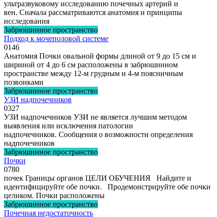
ультразвуковому исследованию почечных артерий и
вен. Сначала рассматриваются анатомия и принципы
исследования
Забрюшинное пространство
Подход к мочеполовой системе
0
146
Анатомия Почки овальной формы длиной от 9 до 15 см и
шириной от 4 до 6 см расположены в забрюшинном
пространстве между 12-м грудным и 4-м поясничным
позвонками
Забрюшинное пространство
УЗИ надпочечников
0
327
УЗИ надпочечников УЗИ не является лучшим методом
выявления или исключения патологии
надпочечников. Сообщения о возможности определения
надпочечников
Забрюшинное пространство
Почки
0
780
почек Границы органов ЦЕЛИ ОБУЧЕНИЯ Найдите и
идентифицируйте обе почки. Продемонстрируйте обе почки
целиком. Почки расположены
Забрюшинное пространство
Почечная недостаточность