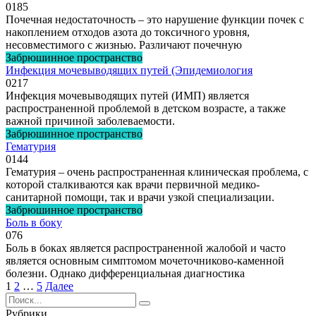
0
185
Почечная недостаточность – это нарушение функции почек с
накоплением отходов азота до токсичного уровня,
несовместимого с жизнью. Различают почечную
Забрюшинное пространство
Инфекция мочевыводящих путей (Эпидемиология
0
217
Инфекция мочевыводящих путей (ИМП) является
распространенной проблемой в детском возрасте, а также
важной причиной заболеваемости.
Забрюшинное пространство
Гематурия
0
144
Гематурия – очень распространенная клиническая проблема, с
которой сталкиваются как врачи первичной медико-
санитарной помощи, так и врачи узкой специализации.
Забрюшинное пространство
Боль в боку
0
76
Боль в боках является распространенной жалобой и часто
является основным симптомом мочеточниково-каменной
болезни. Однако дифференциальная диагностика
Навигация
1
2
…
5
Далее
по
Search
записям
for:
Рубрики