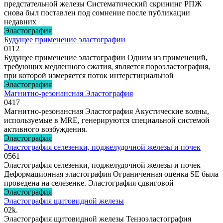
предстательной железы Систематический скрининг РПЖ
снова был поставлен под сомнение после публикации
недавних
Эластография
Будущее применение эластографии
0
112
Будущее применение эластографии Одним из применений,
требующих медленного сжатия, является пороэластография,
при которой измеряется поток интерстициальной
Эластография
Магнитно-резонансная Эластография
0
417
Магнитно-резонансная Эластография Акустические волны,
используемые в MRE, генерируются специальной системой
активного возбуждения.
Эластография
Эластография селезенки, поджелудочной железы и почек
0
561
Эластография селезенки, поджелудочной железы и почек
Деформационная эластография Ограниченная оценка SE была
проведена на селезенке. Эластография сдвиговой
Эластография
Эластография щитовидной железы
0
2k.
Эластография щитовидной железы Тензоэластография