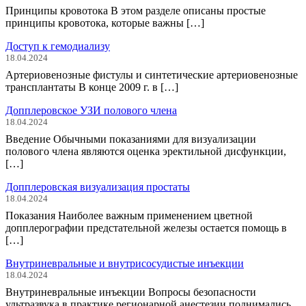
Принципы кровотока В этом разделе описаны простые
принципы кровотока, которые важны […]
Доступ к гемодиализу
18.04.2024
Артериовенозные фистулы и синтетические артериовенозные
трансплантаты В конце 2009 г. в […]
Допплеровское УЗИ полового члена
18.04.2024
Введение Обычными показаниями для визуализации
полового члена являются оценка эректильной дисфункции,
[…]
Допплеровская визуализация простаты
18.04.2024
Показания Наиболее важным применением цветной
допплерографии предстательной железы остается помощь в
[…]
Внутриневральные и внутрисосудистые инъекции
18.04.2024
Внутриневральные инъекции Вопросы безопасности
ультразвука в практике регионарной анестезии поднимались