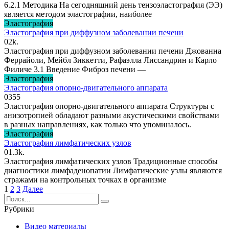
6.2.1 Методика На сегодняшний день тензоэластография (ЭЭ)
является методом эластографии, наиболее
Эластография
Эластография при диффузном заболевании печени
0
2k.
Эластография при диффузном заболевании печени Джованна
Феррайоли, Мейбл Зиккетти, Рафаэлла Лиссандрин и Карло
Филиче 3.1 Введение Фиброз печени —
Эластография
Эластография опорно-двигательного аппарата
0
355
Эластография опорно-двигательного аппарата Структуры с
анизотропией обладают разными акустическими свойствами
в разных направлениях, как только что упоминалось.
Эластография
Эластография лимфатических узлов
0
1.3k.
Эластография лимфатических узлов Традиционные способы
диагностики лимфаденопатии Лимфатические узлы являются
стражами на контрольных точках в организме
Навигация
1
2
3
Далее
по
Search
записям
for:
Рубрики
Видео материалы