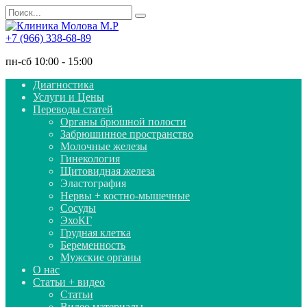
Перейти
Search
к
for:
содержанию
+7 (966) 338-68-89
пн-сб 10:00 - 15:00
Диагностика
Услуги и Цены
Переводы статей
Органы брюшной полости
Забрюшинное пространство
Молочные железы
Гинекология
Щитовидная железа
Эластография
Нервы + костно-мышечные
Сосуды
ЭхоКГ
Грудная клетка
Беременность
Мужские органы
О нас
Статьи + видео
Статьи
Видео материалы