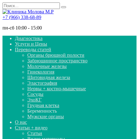
Перейти
Search
к
for:
содержанию
+7 (966) 338-68-89
пн-сб 10:00 - 15:00
Диагностика
Услуги и Цены
Переводы статей
Органы брюшной полости
Забрюшинное пространство
Молочные железы
Гинекология
Щитовидная железа
Эластография
Нервы + костно-мышечные
Сосуды
ЭхоКГ
Грудная клетка
Беременность
Мужские органы
О нас
Статьи + видео
Статьи
Видео материалы