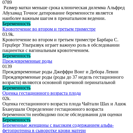
0
789
Размер матки меньше срока клиническая дилемма Альфред
Абухамад Точное датирование беременности является
наиболее важным шагом в пренатальном ведении.
Беременность
Кровотечение во втором и третьем триместре
0
3.9k.
Кровотечение во втором и третьем триместре Барбара С.
Герцберг Ультразвук играет важную роль в обследовании
пациентки с вагинальным кровотечением.
Беременность
Преждевременные роды
0
139
Преждевременные роды Джеффри Вонг и Дебора Левин
Преждевременные роды (роды до 37 недель гестационного
возраста) являются основной причиной перинатальной
Беременность
Оценка гестационного возраста плода
0
2k.
Оценка гестационного возраста плода Чайтали Шах и Ашок
Бханушали Определение гестационного возраста
беременности необходимо после обследования для оценки
Беременность
Беременные женщины с высоким содержанием альфа-
фетопротеина в сыворотке крови матери