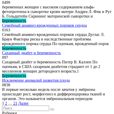
0
499
беременных женщин с высоким содержанием альфа-
фетопротеина в сыворотке крови матери Андреа Л. Фик и Рут
Б. Гольдштейн Скрининг материнской сыворотки и
Беременность
Семейный анамнез врожденных пороков сердца
0
163
Семейный анамнез врожденных пороков сердца Дуглас Л.
Браун Факторы риска и наследственные проблемы
врожденного порока сердца По оценкам, врожденный порок
Беременность
Сахарный диабет и беременность
0
97
Сахарный диабет и беременность Питер В. Каллен По
оценкам, в США сахарным диабетом страдают от 1 до 2
миллионов женщин детородного возраста.1
Беременность
Исключение аномалий развития плода
0
838
В первые несколько недель после зачатия у эмбриона
происходят рост, морфогенез и дифференцировка тканей и
органов. Это называется эмбриональным периодом
Навигация
1
2
…
21
Далее
по
Search
записям
for:
Рубрики