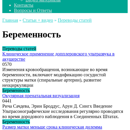
Контакты
Вопросы и Ответы
Главная
»
Статьи + видео
»
Переводы статей
Беременность
Переводы статей
Клиническое применение допплеровского ультразвука в
акушерстве
0
570
Изменения кровообращения, возникающие во время
беременности, включают модификацию сосудистой
структуры матки (спиральные артерии), развитие
неоциркуляции
Беременность
Окулярная пренатальная визуализация
0
441
Рича Сачдева, Эрин Броддус, Арун Д. Сингх Введение
Ультрасонографические исследования регулярно проводятся
во время дородового наблюдения в Соединенных Штатах.
Беременность
Размер матки меньше срока клиническая дилемма