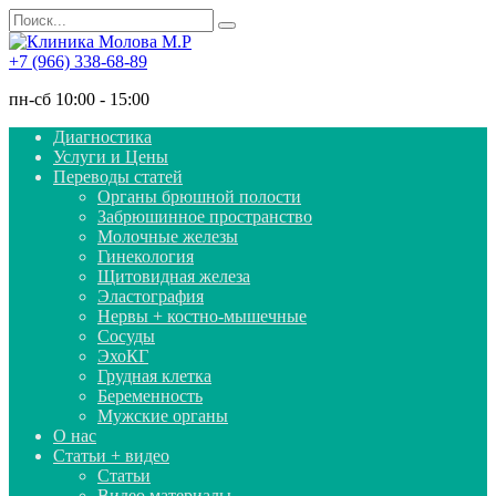
Перейти
Search
к
for:
содержанию
+7 (966) 338-68-89
пн-сб 10:00 - 15:00
Диагностика
Услуги и Цены
Переводы статей
Органы брюшной полости
Забрюшинное пространство
Молочные железы
Гинекология
Щитовидная железа
Эластография
Нервы + костно-мышечные
Сосуды
ЭхоКГ
Грудная клетка
Беременность
Мужские органы
О нас
Статьи + видео
Статьи
Видео материалы