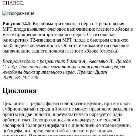
CHARGE.
Рисунок 14.5.
Колобома зрительного нерва. Пренатальная
МРТ плода выявляет очаговое выпячивание глазного яблока в
месте прикрепления зрительного нерва. Сагиттальная
однократная Т2-взвешенная МРТ плода с быстрым спин-эхо
на 35 неделе беременности. Обратите внимание на очаговое
выпячивание заднего полюса глазного яблока (стрелка).
Воспроизведено с разрешения: Ригини А., Авальяно Л., Донеда
С. и др. Пренатальная магнитно-резонансная томография
колобомы диска зрительного нерва. Пренат Диагн
2008; 28:242–246.
Циклопия
Циклопия — редкая форма голопрозэнцефалии, при которой
эмбриональный передний мозг не может правильно разделить
орбиты на две полости, в результате чего образуется одна
орбита и глаз. Голопрозэнцефалия варьирует от тяжелой
алобарной голопрозэнцефалии с циклопией до этмоцефалии,
цебоцефалии, предчелюстной агенезии и различных