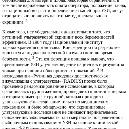
безопасным для матери и плода, некоторые ограничения, в
том числе вариабельность опыта оператора, положение плода,
гестационный возраст и определение тканей при УЗИ, могут
отрицательно повлиять на этот метод пренатального
2
скрининга.
Кроме того, нет убедительных доказательств того, что
рутинный ультразвуковой скрининг всех беременностей
эффективен. В 1984 году Национальный институт
здравоохранения организовал Конференцию по разработке
консенсуса по диагностической визуализации во время
3
беременности.
Эта конференция пришла к выводу, что
пренатальное УЗИ улучшает ведение пациентов и результаты
3
только при наличии общепринятых показаний.
В
исследовании «Рутинная дородовая диагностическая
визуализация с ультразвуком» (RADIUS) позже было
проведено рандомизированное исследование, в котором
сравнивалась группа женщин, прошедших скрининг в первом
и втором триместре, с группой, которая проходила
ультразвуковое исследование только по медицинским
показаниям, и было обнаружено, что скрининговые
ультразвуковые исследования не снижают перинатальных
осложнений. заболеваемость или смертность по сравнению с
выборочным использованием УЗИ на основе клинической
4, 5
оценки.
В отличие от этих результатов, Хельсинкское