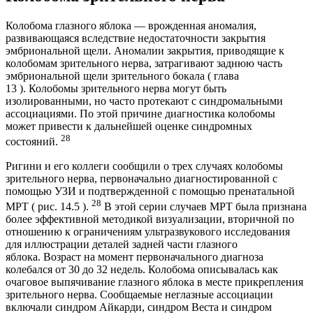
Колобома глазного яблока — врожденная аномалия,
развивающаяся вследствие недостаточности закрытия
эмбриональной щели. Аномалии закрытия, приводящие к
колобомам зрительного нерва, затрагивают заднюю часть
эмбриональной щели зрительного бокала ( глава
13 ). Колобомы зрительного нерва могут быть
изолированными, но часто протекают с синдромальными
ассоциациями. По этой причине диагностика колобомы
может привести к дальнейшей оценке синдромных
28
состояний.
Ригини и его коллеги сообщили о трех случаях колобомы
зрительного нерва, первоначально диагностированной с
помощью УЗИ и подтвержденной с помощью пренатальной
28
МРТ ( рис. 14.5 ).
В этой серии случаев МРТ была признана
более эффективной методикой визуализации, вторичной по
отношению к ограничениям ультразвукового исследования
для иллюстрации деталей задней части глазного
яблока. Возраст на момент первоначального диагноза
колебался от 30 до 32 недель. Колобома описывалась как
очаговое выпячивание глазного яблока в месте прикрепления
зрительного нерва. Сообщаемые неглазные ассоциации
включали синдром Айкарди, синдром Веста и синдром