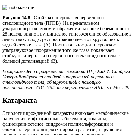
Рисунок 14.8
. Стойкая гиперплазия первичного
стекловидного тела (ПГПВ). На пренатальном
ультрасонографическом изображении на сроке беременности
28 недель видно внутриглазное гиперэхогенное образование в
левом глазу плода, распространяющееся от хрусталика к
задней стенке глаза (А). Постнатальное допплеровское
ультразвуковое изображение того же глаза показывает
стойкую гиперплазию первичного стекловидного тела с
большей детализацией (B).
Воспроизведено с разрешения: Yazicioglu HF, Ocak Z. Синдром
Уокера-Варбурга со стойкой гиперплазией первичного
стекловидного тела, обнаруженной с помощью
пренатального УЗИ. УЗИ акушер-гинеколог 2010; 35:246–249.
Катаракта
Этиология врожденной катаракты включает метаболические
нарушения, инфекционные заболевания, токсины,
фациокраниостеноз, синдромы полимальформации и
сложных черепно-лицевых пороков развития, нарушения
опорно-двигательного аппарата, анеуплоидизм и