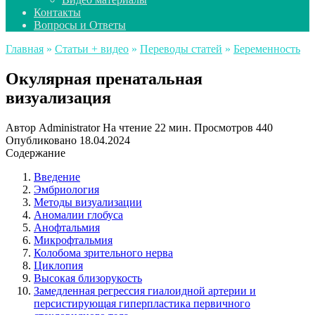
Контакты
Вопросы и Ответы
Главная
»
Статьи + видео
»
Переводы статей
»
Беременность
Окулярная пренатальная
визуализация
Автор
Administrator
На чтение
22 мин.
Просмотров
440
Опубликовано
18.04.2024
Содержание
Введение
Эмбриология
Методы визуализации
Аномалии глобуса
Анофтальмия
Микрофтальмия
Колобома зрительного нерва
Циклопия
Высокая близорукость
Замедленная регрессия гиалоидной артерии и
персистирующая гиперпластика первичного