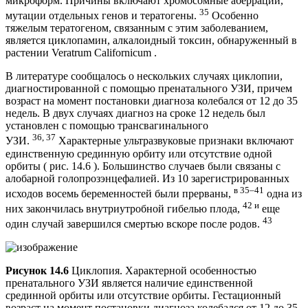
микроформ. Причины включают хромосомные аберрации,
35
мутации отдельных генов и тератогены.
Особенно
тяжелым тератогеном, связанным с этим заболеванием,
является циклопамин, алкалоидный токсин, обнаруженный в
растении Veratrum Californicum .
В литературе сообщалось о нескольких случаях циклопии,
диагностированной с помощью пренатального УЗИ, причем
возраст на момент постановки диагноза колебался от 12 до 35
недель. В двух случаях диагноз на сроке 12 недель был
установлен с помощью трансвагинального
36, 37
УЗИ.
Характерные ультразвуковые признаки включают
единственную срединную орбиту или отсутствие одной
орбиты ( рис. 14.6 ). Большинство случаев были связаны с
алобарной голопрозэнцефалией. Из 10 зарегистрированных
в 35–41
исходов восемь беременностей были прерваны,
одна из
42 и
них закончилась внутриутробной гибелью плода,
еще
43
один случай завершился смертью вскоре после родов.
Рисунок 14.6
Циклопия. Характерной особенностью
пренатального УЗИ является наличие единственной
срединной орбиты или отсутствие орбиты. Гестационный
возраст на момент постановки диагноза колебался от 12 до 35