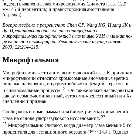
недель) выявлена ​​левая микрофтальмия (диаметр глаза 12,9
мм; <5-й перцентиль) и правосторонняя анофтальмия
(стрелка).
Воспроизведено с разрешения: Chen CP, Wang KG, Huang JK и
др. Пренатальная диагностика отоцефалии с
микрофтальмией/анофтальмией с помощью УЗИ и магнитно-
резонансной томографии. Ультразвуковой акушер-гинекол
2003; 22:214–215.
Микрофтальмия
Микрофтальмия – это аномально маленький глаз. К причинам
микрофтальмии относятся хромосомные аномалии, черепно-
лицевые нарушения, внутриутробные инфекции, тератогены
21
и синдромальные процессы.
Он также может наследоваться
как аутосомно-доминантный, аутосомно-рецессивный или Х-
сцепленный признак.
Сообщалось о номограммах для биометрических измерений
22–
глаза на основе ультразвукового исследования.
25
Микрофтальмию считают, когда диаметр глаза меньше 5-го
рис .
процентиля для гестационного возраста (
14.4 ). Однако