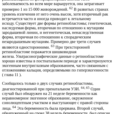
заболеваемость во всем мире варьируется, она затрагивает
62
примерно 1 из 15 000 живорождений.
В развитых странах
уровень излечения от него очень высок, хотя вторичный рак
встречается часто и иногда приводит к летальному
исходу. Существует две формы ретинобластомы; генетическая,
наследуемая форма, вторичная по отношению к мутациям
зародышевой линии, и негенетическая, ненаследственная
форма, вторичная по отношению к спорадическим
незародышевым мутациям. Примерно две трети случаев
63
являются односторонними.
При трехсторонней
ретинобластоме поражается шишковидная
железа. Ультрасонографические данные о ретинобластоме
хорошо известны в постнатальном периоде и характеризуются
эхогенным внутриглазным образованием, часто связанным с
отложениями кальция, определяемыми по гиперэхогенности
( глава 11 ).
Сообщалось только о двух случаях ретинобластомы,
64, 65
диагностированной при пренатальном УЗИ.
Один
случай был обнаружен на 21 неделе беременности как
неравномерное эхогенное образование, окруженное
сонолюцентным участком и выступающее с правой стороны
64
лица.
Эта беременность была прервана. Второй случай,
обнаруженный на сроке 38 недель беременности, был описан