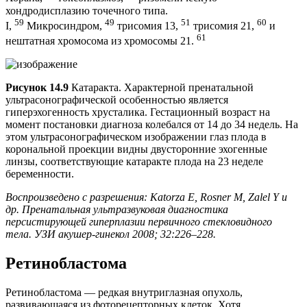
хондродисплазию точечного типа.
59
49
51
60
I,
Микросиндром,
трисомия 13,
трисомия 21,
и
61
нештатная хромосома из хромосомы 21.
Рисунок 14.9
Катаракта. Характерной пренатальной
ультрасонографической особенностью является
гиперэхогенность хрусталика. Гестационный возраст на
момент постановки диагноза колебался от 14 до 34 недель. На
этом ультрасонографическом изображении глаз плода в
корональной проекции видны двусторонние эхогенные
линзы, соответствующие катаракте плода на 23 неделе
беременности.
Воспроизведено с разрешения: Katorza E, Rosner M, Zalel Y и
др. Пренатальная ультразвуковая диагностика
персистирующей гиперплазии первичного стекловидного
тела. УЗИ акушер-гинекол 2008; 32:226–228.
Ретинобластома
Ретинобластома — редкая внутриглазная опухоль,
развивающаяся из фоторецепторных клеток. Хотя