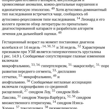
хромосомные аномалии, кожно-дентальные нарушения и
49
идиопатическую этиологию.
Хотя аутосомно-доминантный
тип наследования встречается чаще, сообщалось об
14
аутосомно-рецессивном типе наследования.
Леонард и его
коллеги провели обзор литературы по пренатально
диагностированной катаракте и разработали алгоритм
49
лечения для дальнейшей оценки.
Гестационный возраст на момент постановки диагноза
, 14, 50, 51
52
колебался от 14 недель
и 34 недель.
Характерным
признаком при УЗИ является гиперэхогенность хрусталика
( рис. 14.9 ). Сообщаемые сопутствующие глазные изменения
включали
53, 54,
51,
51,
микрофтальмию,
гипертелоризм,
макроглобус,
поро
53,
развития переднего сегмента,
дисплазию
53,
49
сетчатки,
микрофтальмию,
и
50
анофтальмию.
Сообщаемые неглазные ассоциации
включали гидроцефалию со срединной
27
55
расщелиной,
синдром Лоу,
синдром Ней-
51
52, 56
Лаксова,
синдром Уокера-Варбурга,
синдром
14
множественного птеригиума,
синдром Нэнса-
57
58
Хорана,
токсоплазмоз,
ризомелическую