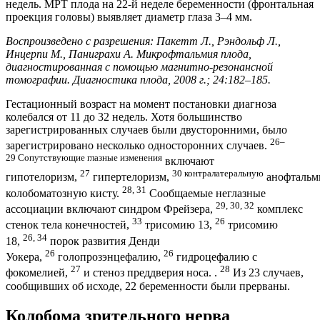
недель. МРТ плода на 22-й неделе беременности (фронтальная
проекция головы) выявляет диаметр глаза 3–4 мм.
Воспроизведено с разрешения: Пакетт Л., Рэндольф Л.,
Инцерпи М., Паниграхи А. Микрофтальмия плода,
диагностированная с помощью магнитно-резонансной
томографии. Диагностика плода, 2008 г.; 24:182–185.
Гестационный возраст на момент постановки диагноза
колебался от 11 до 32 недель. Хотя большинство
зарегистрированных случаев были двусторонними, было
26–
зарегистрировано несколько односторонних случаев.
29 Сопутствующие глазные изменения
включают
27
30 контралатеральную
гипотелоризм,
гипертелоризм,
анофталь
28, 31
колобоматозную кисту.
Сообщаемые неглазные
29, 30, 32
ассоциации включают синдром Фрейзера,
комплекс
33
26
стенок тела конечностей,
трисомию 13,
трисомию
26, 34
18,
порок развития Денди
26
26
Уокера,
голопрозэнцефалию,
гидроцефалию с
27
28
фокомелией,
и стеноз преддверия носа. .
Из 23 случаев,
сообщивших об исходе, 22 беременности были прерваны.
Колобома зрительного нерва