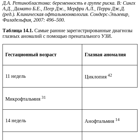
Д.А. Ретинобластома: беременность в группе риска. В: Сингх
А.Д., Дамато Б.Е., Пеер Дж., Мерфри А.Л., Перри Дж.Д.
(ред.). Клиническая офтальмоонкология. Сондерс-Эльзевир,
Филадельфия, 2007: 496–500.
Таблица 14.1.
Самые ранние зарегистрированные диагнозы
глазных аномалий с помощью пренатального УЗИ.
Гестационный возраст
Глазная аномалия
42
11 недель
Циклопия
31
Микрофтальмия
14
14 недель
Анофтальмия