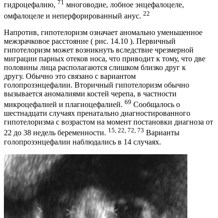
71
гидроцефалию,
многоводие, лобное энцефалоцеле,
22
омфалоцеле и неперфорированный анус.
Напротив, гипотелоризм означает аномально уменьшенное
межзрачковое расстояние ( рис. 14.10 ). Первичный
гипотелоризм может возникнуть вследствие чрезмерной
миграции парных отеков носа, что приводит к тому, что две
половины лица располагаются слишком близко друг к
другу. Обычно это связано с вариантом
голопрозэнцефалии. Вторичный гипотелоризм обычно
вызывается аномалиями костей черепа, в частности
69
микроцефалией и плагиоцефалией.
Сообщалось о
шестнадцати случаях пренатально диагностированного
гипотелоризма с возрастом на момент постановки диагноза от
15, 22, 72, 73
22 до 38 недель беременности.
Варианты
голопрозэнцефалии наблюдались в 14 случаях.