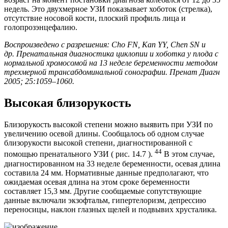
недель. Это двухмерное УЗИ показывает хоботок (стрелка),
отсутствие носовой кости, плоский профиль лица и
голопрозэнцефалию.
Воспроизведено с разрешения: Cho FN, Kan YY, Chen SN и
др. Пренатальная диагностика циклопии и хоботка у плода с
нормальной хромосомой на 13 неделе беременности методом
трехмерной трансабдоминальной сонографии. Пренат Диагн
2005; 25:1059–1060.
Высокая близорукость
Близорукость высокой степени можно выявить при УЗИ по
увеличению осевой длины. Сообщалось об одном случае
близорукости высокой степени, диагностированной с
44
помощью пренатального УЗИ ( рис. 14.7 ).
В этом случае,
диагностированном на 33 неделе беременности, осевая длина
составила 24 мм. Нормативные данные предполагают, что
ожидаемая осевая длина на этом сроке беременности
составляет 15,3 мм. Другие сообщаемые сопутствующие
данные включали экзофтальм, гипертелоризм, депрессию
переносицы, наклон глазных щелей и подвывих хрусталика.