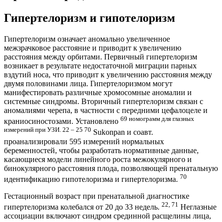
Гипертелоризм и гипотелоризм
Гипертелоризм означает аномально увеличенное
межзрачковое расстояние и приводит к увеличению
расстояния между орбитами. Первичный гипертелоризм
возникает в результате недостаточной миграции парных
вздутий носа, что приводит к увеличению расстояния между
двумя половинами лица. Гипертелоризмом могут
манифестировать различные хромосомные аномалии и
системные синдромы. Вторичный гипертелоризм связан с
аномалиями черепа, в частности с передними цефалоцеле и
69 номограмм для глазных
краниосиностозами. Установлено
измерений при УЗИ. 22 – 25 70
Sukonpan и соавт.
проанализировали 595 измерений нормальных
беременностей, чтобы разработать нормативные данные,
касающиеся модели линейного роста межокулярного и
бинокулярного расстояния плода, позволяющей пренатальную
70
идентификацию гипотелоризма и гипертелоризма.
Гестационный возраст при пренатальной диагностике
22, 71
гипертелоризма колебался от 20 до 33 недель.
Неглазные
ассоциации включают синдром срединной расщелины лица,