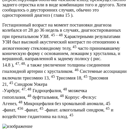
заднего отростка или в виде комбинации того и другого. Хотя
сообщалось о двусторонних случаях, обычно это
односторонний диагноз ( глава 15 ).
Гестационный возраст на момент постановки диагноза
колебался от 28 до 36 недель в случаях, диагностированных
45 – 48
при пренатальном УЗИ.
Характерными результатами
УЗИ был высокий акустический контраст по отношению к
45
анэхогенному стекловидному телу,
часто принимавшему
коническую форму с основанием, лежащим у хрусталика, и
вершиной, направленной к заднему полюсу ( рис.
47, 48,
14.8 ),
а также увеличение толщины соединения
46
гиалоидной артерии с хрусталиком.
Системные ассоциации
45
45
включали трисомию 13,
Трисомия 18,
Трисомия
45
21,
Синдром Уокера
47, 48
48
-Уарбург,
Гидроцефалия,
мозжечка
48
48
гипоплазия,
буфттальмия,
Корпус -Фелсус
48
Агенез,
Микроцефалия без хромальной аномали, 45
456
45
45
-фанат,
-фанат,
-фанат. алкогольный синдром,
и
45
воздействие гидантоина на плод.