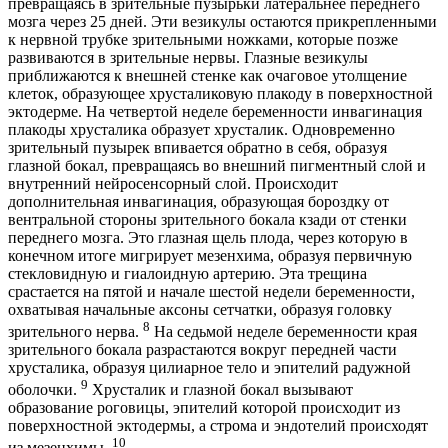
превращаясь в зрительные пузырьки латеральнее переднего
мозга через 25 дней. Эти везикулы остаются прикрепленными
к нервной трубке зрительными ножками, которые позже
развиваются в зрительные нервы. Глазные везикулы
приближаются к внешней стенке как очаговое утолщение
клеток, образующее хрусталиковую плакоду в поверхностной
эктодерме. На четвертой неделе беременности инвагинация
плакоды хрусталика образует хрусталик. Одновременно
зрительный пузырек впивается обратно в себя, образуя
глазной бокал, превращаясь во внешний пигментный слой и
внутренний нейросенсорный слой. Происходит
дополнительная инвагинация, образующая бороздку от
вентральной стороны зрительного бокала кзади от стенки
переднего мозга. Это глазная щель плода, через которую в
конечном итоге мигрирует мезенхима, образуя первичную
стекловидную и гиалоидную артерию. Эта трещина
срастается на пятой и начале шестой недели беременности,
охватывая начальные аксоны сетчатки, образуя головку
8
зрительного нерва.
На седьмой неделе беременности края
зрительного бокала разрастаются вокруг передней части
хрусталика, образуя цилиарное тело и эпителий радужной
9
оболочки.
Хрусталик и глазной бокал вызывают
образование роговицы, эпителий которой происходит из
поверхностной эктодермы, а строма и эндотелий происходят
10