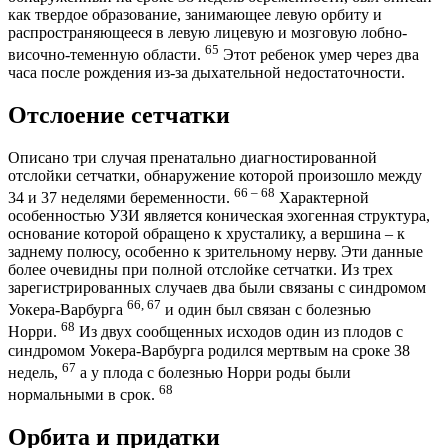
как твердое образование, занимающее левую орбиту и
распространяющееся в левую лицевую и мозговую лобно-
65
височно-теменную области.
Этот ребенок умер через два
часа после рождения из-за дыхательной недостаточности.
Отслоение сетчатки
Описано три случая пренатально диагностированной
отслойки сетчатки, обнаружение которой произошло между
66 – 68
34 и 37 неделями беременности.
Характерной
особенностью УЗИ является коническая эхогенная структура,
основание которой обращено к хрусталику, а вершина – к
заднему полюсу, особенно к зрительному нерву. Эти данные
более очевидны при полной отслойке сетчатки. Из трех
зарегистрированных случаев два были связаны с синдромом
66, 67
Уокера-Варбурга
и один был связан с болезнью
68
Норри.
Из двух сообщенных исходов один из плодов с
синдромом Уокера-Варбурга родился мертвым на сроке 38
67
недель,
а у плода с болезнью Норри роды были
68
нормальными в срок.
Орбита и придатки