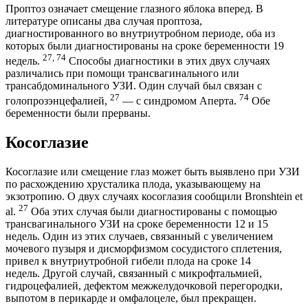
Проптоз означает смещение глазного яблока вперед. В
литературе описаны два случая проптоза,
диагностированного во внутриутробном периоде, оба из
которых были диагностированы на сроке беременности 19
27, 74
недель.
Способы диагностики в этих двух случаях
различались при помощи трансвагинального или
трансабдоминального УЗИ. Один случай был связан с
27
74
голопрозэнцефалией,
— с синдромом Аперта.
Обе
беременности были прерваны.
Косоглазие
Косоглазие или смещение глаз может быть выявлено при УЗИ
по расхождению хрусталика плода, указывающему на
экзотропию. О двух случаях косоглазия сообщили Bronshtein et
27
al.
Оба этих случая были диагностированы с помощью
трансвагинального УЗИ на сроке беременности 12 и 15
недель. Один из этих случаев, связанный с увеличением
мочевого пузыря и дисморфизмом сосудистого сплетения,
привел к внутриутробной гибели плода на сроке 14
недель. Другой случай, связанный с микрофтальмией,
гидроцефалией, дефектом межжелудочковой перегородки,
выпотом в перикарде и омфалоцеле, был прекращен.