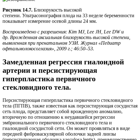
Рисунок 14.7.
Близорукость высокой
степени. Ультрасонография плода на 33 неделе беременности
показывает измерение осевой длины 24 мм.
Воспроизведено с разрешения: Kim MJ, Lee JH, Lee DW и
др. Врожденная аксиальная близорукость высокой степени,
выявленная при пренатальном УЗИ. Журнал «Педиатр
офтальмолокосоглазия», 2009 г.; 46:50–53.
Замедленная регрессия гиалоидной
артерии и персистирующая
гиперпластика первичного
стекловидного тела.
Персистирующая гиперпластика первичного стекловидного
тела (ПГПВ), также известная как персистирующая сосудистая
сеть плода, представляет собой врожденную аномалию,
вторичную по отношению к неудавшейся регрессии
эмбрионального первичного стекловидного тела и
гиалоидной сосудистой сети. Он может проявляться в виде
передней фиброваскулярной оболочки задней линзы
(персистирующая оболочка vasculosa lentis), преимущественно