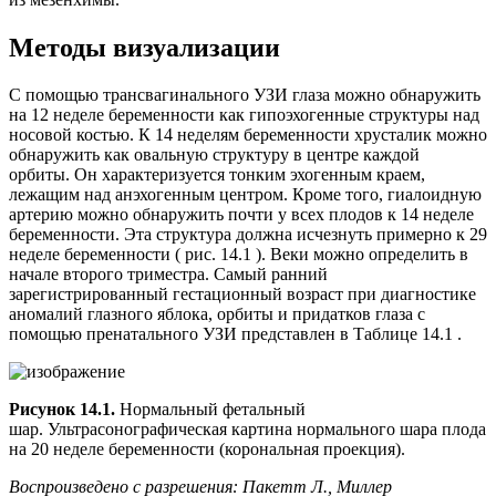
из мезенхимы.
Методы визуализации
С помощью трансвагинального УЗИ глаза можно обнаружить
на 12 неделе беременности как гипоэхогенные структуры над
носовой костью. К 14 неделям беременности хрусталик можно
обнаружить как овальную структуру в центре каждой
орбиты. Он характеризуется тонким эхогенным краем,
лежащим над анэхогенным центром. Кроме того, гиалоидную
артерию можно обнаружить почти у всех плодов к 14 неделе
беременности. Эта структура должна исчезнуть примерно к 29
неделе беременности ( рис. 14.1 ). Веки можно определить в
начале второго триместра. Самый ранний
зарегистрированный гестационный возраст при диагностике
аномалий глазного яблока, орбиты и придатков глаза с
помощью пренатального УЗИ представлен в Таблице 14.1 .
Рисунок 14.1.
Нормальный фетальный
шар. Ультрасонографическая картина нормального шара плода
на 20 неделе беременности (корональная проекция).
Воспроизведено с разрешения: Пакетт Л., Миллер