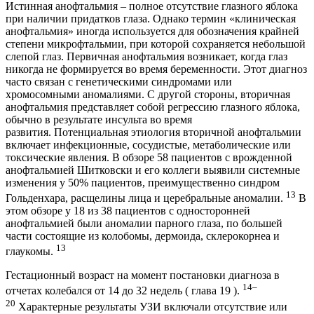
Истинная анофтальмия – полное отсутствие глазного яблока
при наличии придатков глаза. Однако термин «клиническая
анофтальмия» иногда используется для обозначения крайней
степени микрофтальмии, при которой сохраняется небольшой
слепой глаз. Первичная анофтальмия возникает, когда глаз
никогда не формируется во время беременности. Этот диагноз
часто связан с генетическими синдромами или
хромосомными аномалиями. С другой стороны, вторичная
анофтальмия представляет собой регрессию глазного яблока,
обычно в результате инсульта во время
развития. Потенциальная этиология вторичной анофтальмии
включает инфекционные, сосудистые, метаболические или
токсические явления. В обзоре 58 пациентов с врожденной
анофтальмией Шитковски и его коллеги выявили системные
изменения у 50% пациентов, преимущественно синдром
13
Гольденхара, расщелины лица и церебральные аномалии.
В
этом обзоре у 18 из 38 пациентов с односторонней
анофтальмией были аномалии парного глаза, по большей
части состоящие из колобомы, дермоида, склерокорнеа и
13
глаукомы.
Гестационный возраст на момент постановки диагноза в
14–
отчетах колебался от 14 до 32 недель ( глава 19 ).
20
Характерные результаты УЗИ включали отсутствие или