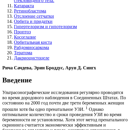
стекловидного тела.
Катаракта
Ретинобластома
Отслоение сетчатки
Орбита и придатки
Гипертелоризм и гипотелоризм
Проптоз
Косоглазие
Орбитальная киста
Рабдомиосаркома
Тератома
Дакриоцистоцеле
Рича Сачдева, Эрин Броддус, Арун Д. Сингх
Введение
Ультрасонографические исследования регулярно проводятся
во время дородового наблюдения в Соединенных Штатах. По
состоянию на 2000 год почти две трети беременных женщин
1
прошли хотя бы одно пренатальное УЗИ.
Однако
оптимальное количество и сроки проведения УЗИ во время
беременности не установлены. Хотя этот метод пренатального
скрининга считается экономически эффективным и