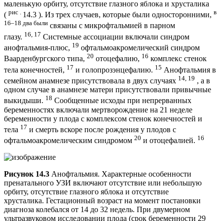
маленькую орбиту, отсутствие глазного яблока и хрусталика
рис .
в
(
14.3 ). Из трех случаев, которые были односторонними,
16–18 два были
связаны с микрофтальмией в парном
16, 17
глазу.
Системные ассоциации включали синдром
19
анофтальмия-плюс,
офтальмоакромелический синдром
20
16
Ваарденбургского типа,
отоцефалию,
комплекс стенок
17
15
тела конечностей,
и голопрозэнцефалию.
Анофтальмия в
14, 19
семейном анамнезе присутствовала в двух случаях
, а в
одном случае в анамнезе матери присутствовали привычные
18
выкидыши.
Сообщенные исходы при непрерванных
беременностях включали мертворождение на 21 неделе
беременности у плода с комплексом стенок конечностей и
17
тела
и смерть вскоре после рождения у плодов с
20
16
офтальмоакромелическим синдромом
и отоцефалией.
Рисунок 14.3
Анофтальмия. Характерные особенности
пренатального УЗИ включают отсутствие или небольшую
орбиту, отсутствие глазного яблока и отсутствие
хрусталика. Гестационный возраст на момент постановки
диагноза колебался от 14 до 32 недель. При двумерном
ультразвуковом исследовании плода (срок беременности 29