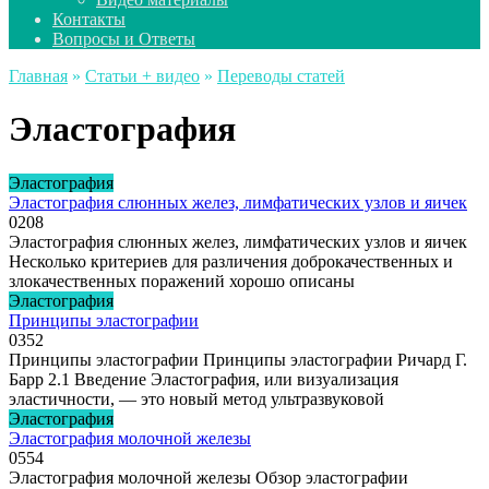
Контакты
Вопросы и Ответы
Главная
»
Статьи + видео
»
Переводы статей
Эластография
Эластография
Эластография слюнных желез, лимфатических узлов и яичек
0
208
Эластография слюнных желез, лимфатических узлов и яичек
Несколько критериев для различения доброкачественных и
злокачественных поражений хорошо описаны
Эластография
Принципы эластографии
0
352
Принципы эластографии Принципы эластографии Ричард Г.
Барр 2.1 Введение Эластография, или визуализация
эластичности, — это новый метод ультразвуковой
Эластография
Эластография молочной железы
0
554
Эластография молочной железы Обзор эластографии