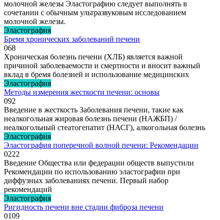
молочной железы Эластографию следует выполнять в
сочетании с обычным ультразвуковым исследованием
молочной железы.
Эластография
Бремя хронических заболеваний печени
0
68
Хроническая болезнь печени (ХЛБ) является важной
причиной заболеваемости и смертности и вносит важный
вклад в бремя болезней и использование медицинских
Эластография
Методы измерения жесткости печени: основы
0
92
Введение в жесткость Заболевания печени, такие как
неалкогольная жировая болезнь печени (НАЖБП) /
неалкогольный стеатогепатит (НАСГ), алкогольная болезнь
Эластография
Эластография поперечной волной печени: Рекомендации
0
222
Введение Общества или федерации обществ выпустили
Рекомендации по использованию эластографии при
диффузных заболеваниях печени. Первый набор
рекомендаций
Эластография
Ригидность печени вне стадии фиброза печени
0
109