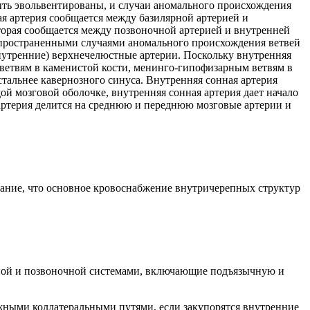
ть эвольвентированы, и случаи аномального происхождения
 артерия сообщается между базилярной артерией и
торая сообщается между позвоночной артерией и внутренней
распространенными случаями аномального происхождения ветвей
внутренние) верхнечелюстные артерии. Поскольку внутренняя
 ветвям в каменистой кости, менинго-гипофизарным ветвям в
тальнее кавернозного синуса. Внутренняя сонная артерия
й мозговой оболочке, внутренняя сонная артерия дает начало
артерия делится на среднюю и переднюю мозговые артерии и
ание, что основное кровоснабжение внутричерепных структур
ной и позвоночной системами, включающие подъязычную и
важными коллатеральными путями, если закупорятся внутренние