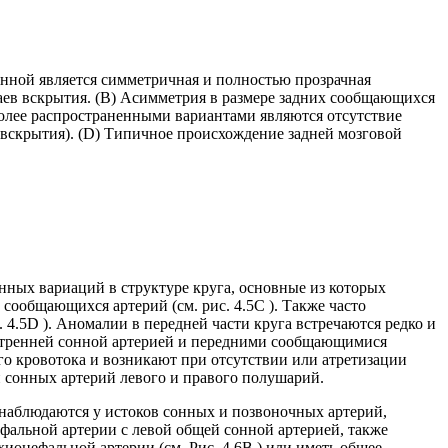
нной является симметричная и полностью прозрачная
ев вскрытия. (B) Асимметрия в размере задних сообщающихся
более распространенными вариантами являются отсутствие
 вскрытия). (D) Типичное происхождение задней мозговой
енных вариаций в структуре круга, основные из которых
сообщающихся артерий (см. рис. 4.5C ). Также часто
 4.5D ). Аномалии в передней части круга встречаются редко и
нутренней сонной артерией и передними сообщающимися
го кровотока и возникают при отсутствии или атретизации
и сонных артерий левого и правого полушарий.
наблюдаются у истоков сонных и позвоночных артерий,
фальной артерии с левой общей сонной артерией, также
хиоцефальной артерии (см. Рис. 4.6B ) или иметь общее