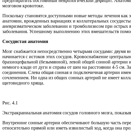
предотвратить постоянный неврологический дефицит. Анатомия
мозговом кровотоке.
Поскольку становятся доступными новые методы лечения как э
анатомии, врожденных вариациях и коллатеральных сосудистых
аневризматическом заболевании и тромболизисом при острых в
заболевания. Успешному выполнению этих вмешательств помог
Сосудистая анатомия
Мозг снабжается непосредственно четырьмя сосудами: двумя 
начинается с истоков этих сосудов. Кровоснабжение центральн
брахиоцефальной (безымянной), левой общей сонной артерии и 
немного кзади от дуги и справа от шеи на расстоянии 4-5 см
соединения. Слева общая сонная и подключичная артерии име
сочленением. Ни одна из общих сонных артерий не имеет колл
щитовидного хряща.
Рис. 4.1
Экстракраниальная анатомия сосудов головного мозга, показ
Внутренние сонные артерии обеспечивают большую часть передн
относительно прямой или иметь извилистый ход, когда она про