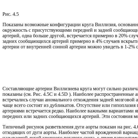
Рис. 4.5
Показаны возможные конфигурации круга Виллизия, основанны
окружность с присутствующими передней и задней сообщающим
артерий, одна больше другой, встречается примерно в 20% сл
задних сообщающихся артерий примерно в 4% случаев вскрытия
артерии от внутренней сонной артерии можно увидеть в 1-2% 
Составляющие артерии Виллизиева круга могут сильно различат
показаны (см. Рис. 4.5C и 4.5D ). Наиболее распространенные
встречались случаи аномального отхождения задней мозговой а
чаще всего состоят из дубликатов. Отсутствие или гипоплаз
артериями встречается редко. Наиболее важными вариантами я
передних или задних сообщающихся артерий. Эти состояния мо
Типичный рисунок разветвления дуги аорты показан на рис. 
отходящих от дуги аорты. Наиболее частой врожденной вариац
называемой дугой крупного рогатого скота, с двумя вариантами