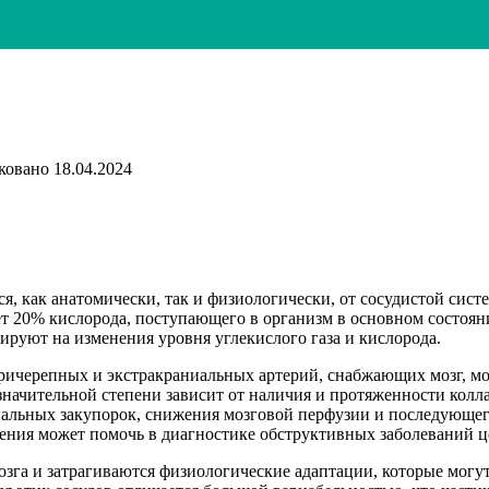
ковано
18.04.2024
я, как анатомически, так и физиологически, от сосудистой сист
ет 20% кислорода, поступающего в организм в основном состоян
гируют на изменения уровня углекислого газа и кислорода.
ричерепных и экстракраниальных артерий, снабжающих мозг, м
ачительной степени зависит от наличия и протяженности колла
иальных закупорок, снижения мозговой перфузии и последующег
ения может помочь в диагностике обструктивных заболеваний ц
 мозга и затрагиваются физиологические адаптации, которые мо