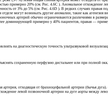
стью примерно 20% (см. Рис. 4.6C ). Аномальное отхождение л
ость от 3% до 5% (см. Рис. 4.6D ). В редких случаях правая п
 отделе могут возникать другие аномалии, такие как агенезия 
звоночных артерий обычно ограничиваются различиями в размера
олее доминирующей примерно у 40% пациентов, правая — пример
влиять на диагностическую точность ультразвуковой визуализа
бъяснять сохраненную перфузию дистальнее или при полной ок
ая артерия, отходящая от брахиоцефальной артерии (бычья дуга)
исхождение левой позвоночной артерии на дуге аорты между ле