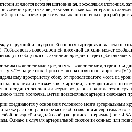
ерии являются верхняя щитовидная, восходящая глоточная, заты
ной сонной артерии чаще развиваются как коллатерали к глазн
ий при окклюзиях проксимальных позвоночных артерий ( рис. 4.
ежду наружной и внутренней сонными артериями включают зат
 Лобная ветвь поверхностной височной артерии может сообщатьс
ии могут сообщаться с глазничной артерией через орбитальные к
основном позвоночными артериями. Позвоночные артерии отходя
ты у 3-5% пациентов. Проксимальная позвоночная артерия (V1) 
ноидальному пространству сбоку от продолговатого мозга на уро
 от задних нижних мозжечковых артерий, затем достигает понтом
ви отходят от основной артерии, когда она поднимается вверх, 
реднюю части мозжечка. Ветви позвоночных артерий снабжают п
рий соединяются у основания головного мозга артериальным кр
а также распространенное место образования аневризмы. Это ге
 собой передней и задней сообщающимися артериями ( рис. 4.5A
ям. Однако в случаях артериальной окклюзии сонных или позв