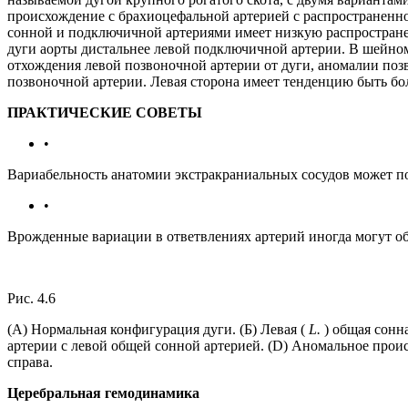
происхождение с брахиоцефальной артерией с распространенно
сонной и подключичной артериями имеет низкую распространенн
дуги аорты дистальнее левой подключичной артерии. В шейном
отхождения левой позвоночной артерии от дуги, аномалии по
позвоночной артерии. Левая сторона имеет тенденцию быть б
ПРАКТИЧЕСКИЕ СОВЕТЫ
•
Вариабельность анатомии экстракраниальных сосудов может по
•
Врожденные вариации в ответвлениях артерий иногда могут о
Рис. 4.6
(А) Нормальная конфигурация дуги. (Б) Левая (
L.
) общая сонн
артерии с левой общей сонной артерией. (D) Аномальное про
справа.
Церебральная гемодинамика