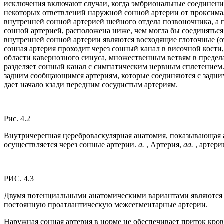
исключения включают случаи, когда эмбриональные соединени
некоторых ответвлений наружной сонной артерии от проксима
внутренней сонной артерией шейного отдела позвоночника, а 
сонной артерией, расположена ниже, чем могла бы соединятьс
внутренней сонной артерии являются восходящие глоточные (от
сонная артерия проходит через сонный канал в височной кости
области кавернозного синуса, множественным ветвям в предела
разделяет сонный канал с симпатическим нервным сплетением. 
задним сообщающимся артериям, которые соединяются с задни
дает начало кзади передним сосудистым артериям.
Рис. 4.2
Внутричерепная цереброваскулярная анатомия, показывающая 
осуществляется через сонные артерии.
a.
, Артерия,
aa.
, артери
РИС. 4.3
Двумя потенциальными анатомическими вариантами являются
постоянную проатлантическую межсегментарные артерии.
Наружная сонная артерия в норме не обеспечивает приток кров