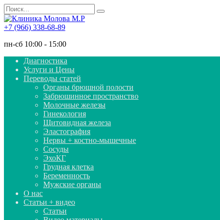
Перейти
Search
к
for:
содержанию
+7 (966) 338-68-89
пн-сб 10:00 - 15:00
Диагностика
Услуги и Цены
Переводы статей
Органы брюшной полости
Забрюшинное пространство
Молочные железы
Гинекология
Щитовидная железа
Эластография
Нервы + костно-мышечные
Сосуды
ЭхоКГ
Грудная клетка
Беременность
Мужские органы
О нас
Статьи + видео
Статьи
Видео материалы