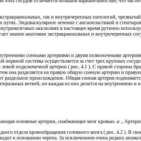
 этих сосудов отличается большой вариабельностью, что частич
кстракраниальных, так и внутричерепных патологий, чрезвычай
 путях. Эндоваскулярное лечение с ангиопластикой и стентиров
нутримозговых окклюзиях в настоящее время рутинно используе
ает знание анатомии экстракраниальных и внутричерепных сос
внутренними сонными артериями и двумя позвоночными артерия
ой нервной системы осуществляется за счет трех крупных сосудо
левой подключичной артерии ( рис. 4.1 ). С правой стороны бр
. Затем она разделяется на правую общую сонную артерию и пра
ют раздельное происхождение. Общая сонная артерия поднимает
атеральных ветвей, но каждая из них делится на внутреннюю и
ывающая основные артерии, снабжающие мозг кровью.
a
., Артери
его отдела кровообращения головного мозга ( рис. 4.2 ). В св
ходит к основанию черепа. За исключением очень редких аномал