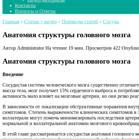
Контакты
Вопросы и Ответы
Главная
»
Статьи + видео
»
Переводы статей
»
Сосуды
Анатомия структуры головного мозга
Автор
Administrator
На чтение
19 мин.
Просмотров
422
Опубли
Анатомия структуры головного мозга
Введение
Сосудистая система человеческого мозга существенно отличаетс
массы тела, мозг получает 15% сердечного выброса и потребля
активность мало влияет на мозговые артерии, но они резко реа
В зависимости от локализации обструктивные поражения внут
симптомов. Степень выраженности клинических симптомов в зн
коллатерали могут помочь минимизировать последствия артер
нормальной и коллатеральной анатомии мозгового кровообращ
В этой главе рассматривается сосудистая анатомия головного