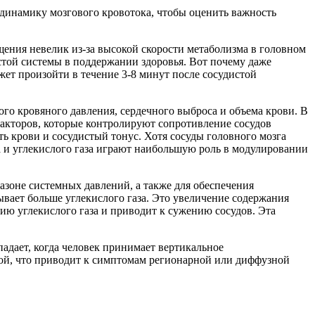
динамику мозгового кровотока, чтобы оценить важность
щения невелик из-за высокой скорости метаболизма в головном
истой системы в поддержании здоровья. Вот почему даже
ет произойти в течение 3-8 минут после сосудистой
го кровяного давления, сердечного выброса и объема крови. В
акторов, которые контролируют сопротивление сосудов
ть крови и сосудистый тонус. Хотя сосуды головного мозга
а и углекислого газа играют наибольшую роль в модулировании
зоне системных давлений, а также для обеспечения
ывает больше углекислого газа. Это увеличение содержания
ию углекислого газа и приводит к сужению сосудов. Эта
адает, когда человек принимает вертикальное
ой, что приводит к симптомам регионарной или диффузной