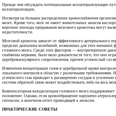
Прежде чем обсуждать потенциальные коллатерализующие пути 
коллатерализации.
Несмотря на большое распределение кровоснабжения организма
мозге. Кроме того, мозг не имеет значительных запасов кисло
короткие эпизоды прерывания мозгового кровотока могут вызв
недостаточности.
Мозговой кровоток зависит от эффективного артериального пер
пределах диапазона колебаний, возможных для этих внешних ф
головного мозга. Среди этих факторов — внутричерепное давлен
снабжены нервами, было мало доказательств того, что они иг
цереброваскулярного сопротивления, причем углекислый газ я
Изменения концентрации газов в церебральной крови контроли
локального контроля в областях с различными требованиями. 
углекислого газа приводит к расширению сосудов и усилению 
система обратной связи может воздействовать либо на весь моз
Компенсаторная вазодилатация головного мозга поддерживает м
положение. Однако, если кровообращение нарушено атероскле
гипоксии, в конечном итоге приводящей к аноксии.
ПРАКТИЧЕСКИЕ СОВЕТЫ