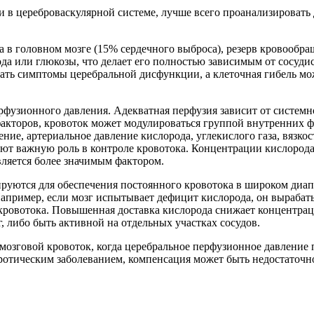
в цереброваскулярной системе, лучше всего проанализировать 
 в головном мозге (15% сердечного выброса), резерв кровообра
рода или глюкозы, что делает его полностью зависимым от сосуд
ать симптомы церебральной дисфункции, а клеточная гибель мож
фузионного давления. Адекватная перфузия зависит от системно
акторов, кровоток может модулироваться группой внутренних ф
ие, артериальное давление кислорода, углекислого газа, вязкос
рают важную роль в контроле кровотока. Концентрации кислород
вляется более значимым фактором.
руются для обеспечения постоянного кровотока в широком диапа
Например, если мозг испытывает дефицит кислорода, он вырабат
кровотока. Повышенная доставка кислорода снижает концентрац
г, либо быть активной на отдельных участках сосудов.
озговой кровоток, когда церебральное перфузионное давление п
ротическим заболеванием, компенсация может быть недостаточн