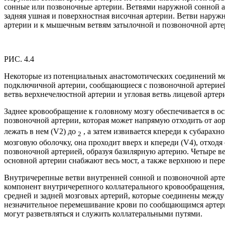
сонные или позвоночные артерии. Ветвями наружной сонной арт
задняя ушная и поверхностная височная артерии. Ветви наруж
артерии и к мышечным ветвям затылочной и позвоночной артер
РИС. 4.4
Некоторые из потенциальных анастомотических соединений м
подключичной артерии, сообщающиеся с позвоночной артерией.
ветвь верхнечелюстной артерии и угловая ветвь лицевой артер
Заднее кровообращение к головному мозгу обеспечивается в 
позвоночной артерии, которая может напрямую отходить от аор
лежать в нем (V2) до
, а затем извивается кпереди к субарах
2
мозговую оболочку, она проходит вверх и кпереди (V4), отходя
позвоночной артерией, образуя базилярную артерию. Четыре вет
основной артерии снабжают весь мост, а также верхнюю и пе
Внутричерепные ветви внутренней сонной и позвоночной арте
компонент внутричерепного коллатерального кровообращения, 
средней и задней мозговых артерий, которые соединены между
незначительное перемешивание крови по сообщающимся артери
могут разветвляться и служить коллатеральными путями.