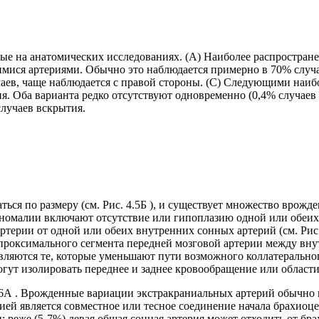
е на анатомических исследованиях. (А) Наиболее распростране
ися артериями. Обычно это наблюдается примерно в 70% случа
учаев, чаще наблюдается с правой стороны. (C) Следующими наи
. Оба варианта редко отсутствуют одновременно (0,4% случаев
случаев вскрытия.
ься по размеру (см. Рис. 4.5Б ), и существует множество врожд
 аномалии включают отсутствие или гипоплазию одной или обеих 
ртерии от одной или обеих внутренних сонных артерий (см. Рис.
ия проксимального сегмента передней мозговой артерии между в
вляются те, которые уменьшают пути возможного коллатерально
гут изолировать переднее и заднее кровообращение или област
4.6А . Врожденные вариации экстракраниальных артерий обычно 
ией является совместное или тесное соединение начала брахиоце
: реже (5-7%) левая общая сонная артерия может отходить от бра