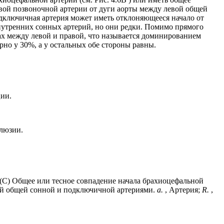
евой позвоночной артерии от дуги аорты между левой общей
одключичная артерия может иметь отклоняющееся начало от
внутренних сонных артерий, но они редки. Помимо прямого
х между левой и правой, что называется доминированием
но у 30%, а у остальных обе стороны равны.
ции.
клюзии.
. (C) Общее или тесное совпадение начала брахиоцефальной
вой общей сонной и подключичной артериями.
a.
, Артерия;
R.
,