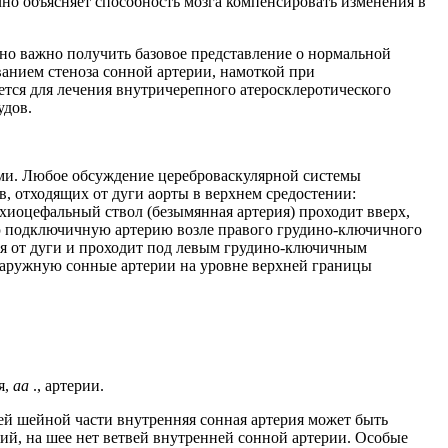
но объясняет способность мозга компенсировать изменения в
но важно получить базовое представление о нормальной
анием стеноза сонной артерии, намоткой при
тся для лечения внутричерепного атеросклеротического
удов.
ми. Любое обсуждение цереброваскулярной системы
в, отходящих от дуги аорты в верхнем средостении:
ахиоцефальный ствол (безымянная артерия) проходит вверх,
вую подключичную артерию возле правого грудино-ключичного
ся от дуги и проходит под левым грудино-ключичным
 наружную сонные артерии на уровне верхней границы
я,
aa
., артерии.
оей шейной части внутренняя сонная артерия может быть
ий, на шее нет ветвей внутренней сонной артерии. Особые