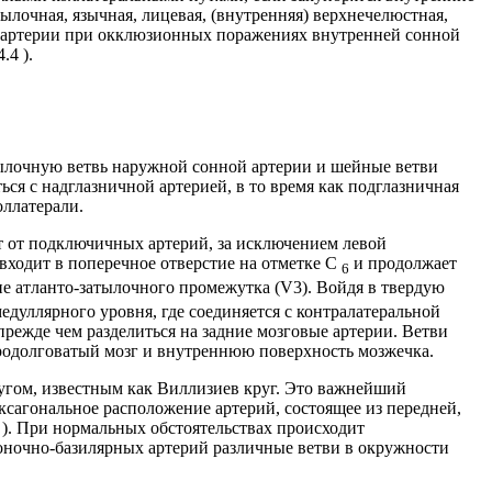
лочная, язычная, лицевая, (внутренняя) верхнечелюстная,
ой артерии при окклюзионных поражениях внутренней сонной
4 ).
ылочную ветвь наружной сонной артерии и шейные ветви
я с надглазничной артерией, в то время как подглазничная
оллатерали.
т от подключичных артерий, за исключением левой
входит в поперечное отверстие на отметке С
и продолжает
6
вне атланто-затылочного промежутка (V3). Войдя в твердую
едуллярного уровня, где соединяется с контралатеральной
прежде чем разделиться на задние мозговые артерии. Ветви
родолговатый мозг и внутреннюю поверхность мозжечка.
угом, известным как Виллизиев круг. Это важнейший
ксагональное расположение артерий, состоящее из передней,
 ). При нормальных обстоятельствах происходит
оночно-базилярных артерий различные ветви в окружности