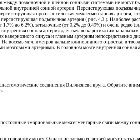
я между позвоночной и шейной сонными системами не могут бы
льной внутренней сонной артерии. Персистирующая подъязычная
персистирующая проатлантическая межсегментарная артерия, ко
я персистирующая подъязычная артерия ( рис. 4.3 ). Наиболее 
 1,7% до 6,2%), затылочные (от 0,2% до 0,49%) и очень редко (
, внутренняя сонная артерия дает начало каротикотимпанальным
х кавернозного синуса и глазным артериям непосредственно дис
На восемь миллиметров дальше клиновидного отростка, в твердо
ми мозговыми артериями. В головном мозге внутренняя сонная 
анастомотические соединения Виллизиева круга. Обратите вним
и.
 постоянные эмбриональные межсегментарные связи между сон
и к головному мозгу. Однако несколько ее ветвей могут стать 