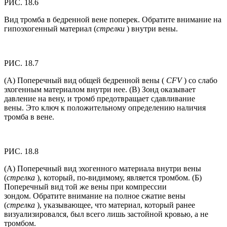
РИС. 18.6
Вид тромба в бедренной вене поперек. Обратите внимание на
гипоэхогенный материал (
стрелки
) внутри вены.
РИС. 18.7
(А) Поперечный вид общей бедренной вены (
CFV
) со слабо
эхогенным материалом внутри нее. (B) Зонд оказывает
давление на вену, и тромб предотвращает сдавливание
вены. Это ключ к положительному определению наличия
тромба в вене.
РИС. 18.8
(А) Поперечный вид эхогенного материала внутри вены
(
стрелка
), который, по-видимому, является тромбом. (Б)
Поперечный вид той же вены при компрессии
зондом. Обратите внимание на полное сжатие вены
(
стрелка
), указывающее, что материал, который ранее
визуализировался, был всего лишь застойной кровью, а не
тромбом.