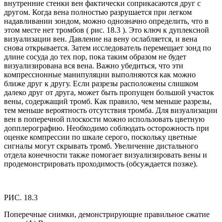
внутренние стенки вен фактически соприкасаются друг с
другом. Когда вена полностью разрушается при легком
надавливании зондом, можно однозначно определить, что в
этом месте нет тромбов ( рис. 18.3 ). Это ключ к дуплексной
визуализации вен. Давление на вену ослабляется, и вена
снова открывается. Затем исследователь перемещает зонд по
длине сосуда до тех пор, пока таким образом не будет
визуализирована вся вена. Важно убедиться, что эти
компрессионные манипуляции выполняются как можно
ближе друг к другу. Если разрезы расположены слишком
далеко друг от друга, может быть пропущен большой участок
вены, содержащий тромб. Как правило, чем меньше разрезы,
тем меньше вероятность отсутствия тромба. Для визуализации
вен в поперечной плоскости можно использовать цветную
допплерографию. Необходимо соблюдать осторожность при
оценке компрессии по шкале серого, поскольку цветные
сигналы могут скрывать тромб. Увеличение дистального
отдела конечности также помогает визуализировать вены и
продемонстрировать проходимость (обсуждается позже).
РИС. 18.3
Поперечные снимки, демонстрирующие правильное сжатие