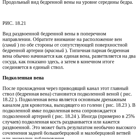
Продольный вид бедренной вены на уровне середины бедра.
РИС. 18.21
Вид раздвоенной бедренной вены в поперечном
направлении. Обратите внимание на расположение вен
(
синий
) по обе стороны от сопутствующей поверхностной
бедренной артерии (
красный
). Типичная парная бедренная
вена обычно начинается как единая вена, разветвляется на два
сосуда, как показано здесь, а затем в конечном итоге
соединяется в единый ствол.
Подколенная вена
После прохождения через приводящий канал этот главный
ствол (бедренная вена) становится подколенной веной ( рис.
18.22 ). Подколенная вена является основным дренажным
каналом для кровотока, выходящего из голени ( рис. 18.23 ). В
подколенной ямке подколенная вена сопровождается
подколенной артерией ( рис. 18.24 ). Иногда (примерно в 25%
случаев) подколенная кость раздваивается или кажется
раздвоенной. Это может быть результатом необычно высокого
сочленения задней большеберцовой и малоберцовой ветвей
или аномалии дублирования.