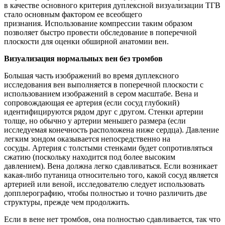
в качестве основного критерия дуплексной визуализации ТГВ
стало основным фактором ее всеобщего
признания. Использование компрессии таким образом
позволяет быстро провести обследование в поперечной
плоскости для оценки обширной анатомии вен.
Визуализация нормальных вен без тромбов
Большая часть изображений во время дуплексного
исследования вен выполняется в поперечной плоскости с
использованием изображений в сером масштабе. Вена и
сопровождающая ее артерия (если сосуд глубокий)
идентифицируются рядом друг с другом. Стенки артерии
толще, но обычно у артерии меньшего размера (если
исследуемая конечность расположена ниже сердца). Давление
легким зондом оказывается непосредственно на
сосуды. Артерия с толстыми стенками будет сопротивляться
сжатию (поскольку находится под более высоким
давлением). Вена должна легко сдавливаться. Если возникает
какая-либо путаница относительно того, какой сосуд является
артерией или веной, исследователю следует использовать
допплерографию, чтобы полностью и точно различить две
структуры, прежде чем продолжить.
Если в вене нет тромбов, она полностью сдавливается, так что