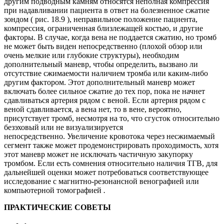
другим подводным камням относятся неполная компрессия
при надавливании пациента в ответ на болезненное сжатие
зондом ( рис. 18.9 ), неправильное положение пациента,
компрессия, ограниченная близлежащей костью, и другие
факторы. В случае, когда вена не поддается сжатию, но тромб
не может быть виден непосредственно (плохой обзор или
очень мелкие или глубокие структуры), необходим
дополнительный маневр, чтобы определить, вызвано ли
отсутствие сжимаемости наличием тромба или каким-либо
другим фактором. Этот дополнительный маневр может
включать более сильное сжатие до тех пор, пока не начнет
сдавливаться артерия рядом с веной. Если артерия рядом с
веной сдавливается, а вена нет, то в вене, вероятно,
присутствует тромб, несмотря на то, что сгусток относительно
безэховый или не визуализируется
непосредственно. Увеличение кровотока через несжимаемый
сегмент также может продемонстрировать проходимость, хотя
этот маневр может не исключать частичную закупорку
тромбом. Если есть сомнения относительно наличия ТГВ, для
дальнейшей оценки может потребоваться соответствующее
исследование с магнитно-резонансной венографией или
компьютерной томографией
.
ПРАКТИЧЕСКИЕ СОВЕТЫ