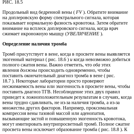
РИС. 18.5
Продольный вид бедренной вены (
FV
). Обратите внимание
на доплеровскую форму спектрального сигнала, которая
показывает нормальную фазность кровотока. Затем обратите
внимание на всплеск доплеровского сигнала, когда врач
сжимает икроножную мышцу (
УВЕЛИЧЕНИЕ
).
Определение наличия тромба
Тромб присутствует в вене, когда в просвете вены выявляется
эхогенный материал ( рис. 18.6 )
и
когда невозможно добиться
полного сжатия вены. Важно отметить, что
оба
этих
явления
должны
происходить одновременно, чтобы
поставить окончательный диагноз тромба в вене ( рис.
18.7 ). Некоторые лаборатории просто проверяют
несжимаемость вены или эхогенность в просвете вены, чтобы
поставить диагноз ТГВ. Несоблюдение этих двух правил
приведет к ложноположительным результатам в случаях, когда
вены трудно сдавливать, не из-за наличия тромба, а из-за
множества других факторов. Например, проксимальная
компрессия вены тазовой массой или аденопатия,
вызывающие застой и повышенную эхогенность кровотока,
могут имитировать внутрипросветный тромб. Полное сжатие
просвета вены исключает образование тромба ( рис. 18.8 ). К