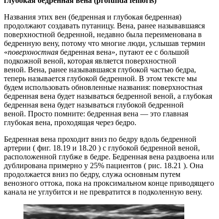
глубокая бедренная вена (profunda femoris)
Названия этих вен (бедренная и глубокая бедренная)
продолжают создавать путаницу. Вена, ранее называвшаяся
поверхностной бедренной, недавно была переименована в
бедренную вену, потому что многие люди, услышав термин
«
поверхностная
бедренная вена», путают ее с большой
подкожной веной, которая является поверхностной
веной. Вена, ранее называвшаяся глубокой частью бедра,
теперь называется глубокой бедренной. В этом тексте мы
будем использовать обновленные названия: поверхностная
бедренная вена будет называться бедренной веной, а глубокая
бедренная вена будет называться глубокой бедренной
веной. Просто помните: бедренная вена — это главная
глубокая вена, проходящая через бедро.
Бедренная вена проходит вниз по бедру вдоль бедренной
артерии ( фиг. 18.19 и 18.20 ) с глубокой бедренной веной,
расположенной глубже в бедре. Бедренная вена раздвоена или
дублирована примерно у 25% пациентов ( рис. 18.21 ). Она
продолжается вниз по бедру, служа основным путем
венозного оттока, пока на проксимальном конце приводящего
канала не углубится и не превратится в подколенную вену.