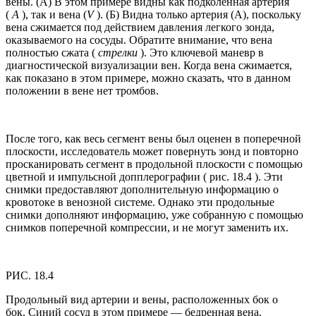
вены. (A) В этом примере видны как подколенная артерия
(
A
), так и вена (
V
). (Б) Видна только артерия (А), поскольку
вена сжимается под действием давления легкого зонда,
оказываемого на сосуды. Обратите внимание, что вена
полностью сжата (
стрелки
). Это ключевой маневр в
диагностической визуализации вен. Когда вена сжимается,
как показано в этом примере, можно сказать, что в данном
положении в вене нет тромбов.
После того, как весь сегмент вены был оценен в поперечной
плоскости, исследователь может повернуть зонд и повторно
просканировать сегмент в продольной плоскости с помощью
цветной и импульсной допплерографии ( рис. 18.4 ). Эти
снимки предоставляют дополнительную информацию о
кровотоке в венозной системе. Однако эти продольные
снимки дополняют информацию, уже собранную с помощью
снимков поперечной компрессии, и не могут заменить их.
РИС. 18.4
Продольный вид артерии и вены, расположенных бок о
бок. Синий сосуд в этом примере — бедренная вена.