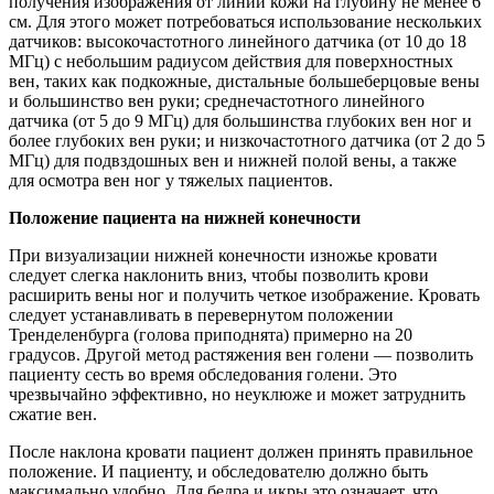
получения изображения от линии кожи на глубину не менее 6
см. Для этого может потребоваться использование нескольких
датчиков: высокочастотного линейного датчика (от 10 до 18
МГц) с небольшим радиусом действия для поверхностных
вен, таких как подкожные, дистальные большеберцовые вены
и большинство вен руки; среднечастотного линейного
датчика (от 5 до 9 МГц) для большинства глубоких вен ног и
более глубоких вен руки; и низкочастотного датчика (от 2 до 5
МГц) для подвздошных вен и нижней полой вены, а также
для осмотра вен ног у тяжелых пациентов.
Положение пациента на нижней конечности
При визуализации нижней конечности изножье кровати
следует слегка наклонить вниз, чтобы позволить крови
расширить вены ног и получить четкое изображение. Кровать
следует устанавливать в перевернутом положении
Тренделенбурга (голова приподнята) примерно на 20
градусов. Другой метод растяжения вен голени — позволить
пациенту сесть во время обследования голени. Это
чрезвычайно эффективно, но неуклюже и может затруднить
сжатие вен.
После наклона кровати пациент должен принять правильное
положение. И пациенту, и обследователю должно быть
максимально удобно. Для бедра и икры это означает, что