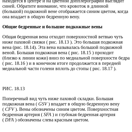
находится в центре и на цветной допплерографии выглядит
синей. Обратите внимание, что кровоток в длинной
(большой) подкожной вене отображается синим цветом, когда
она впадает в общую бедренную вену.
Общие бедренные и большие подкожные вены
Общая бедренная вена отходит поверхностной ветвью чуть
ниже паховой связки ( рис. 18.13 ). Это большая подкожная
вена (рис. 18.14). Эта вена называлась большой подкожной
веной. Большая подкожная вена ( рис. 18.15 ) проходит
(близко к линии кожи) вниз по медиальной поверхности бедра
( рис. 18.16 ) и в конечном итоге продолжается в передней
медиальной части голени вплоть до стопы ( рис. 18.17 ).
РИС. 18.13
Поперечный вид чуть ниже паховой складки. Большая
подкожная вена (
GSV
) впадает в общую бедренную вену
(
CFV
). Вены обозначены синим цветом. Поверхностная
бедренная артерия (
SFA
) и глубокая бедренная артерия
(
DFA
) обозначены слева красным цветом.