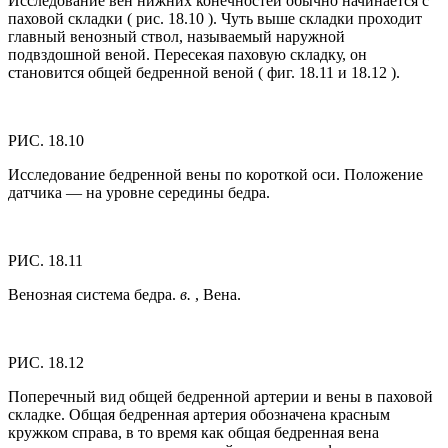
Исследование вен нижних конечностей обычно начинается с
паховой складки ( рис. 18.10 ). Чуть выше складки проходит
главный венозный ствол, называемый наружной
подвздошной веной. Пересекая паховую складку, он
становится общей бедренной веной ( фиг. 18.11 и 18.12 ).
РИС. 18.10
Исследование бедренной вены по короткой оси. Положение
датчика — на уровне середины бедра.
РИС. 18.11
Венозная система бедра.
в.
, Вена.
РИС. 18.12
Поперечный вид общей бедренной артерии и вены в паховой
складке. Общая бедренная артерия обозначена красным
кружком справа, в то время как общая бедренная вена