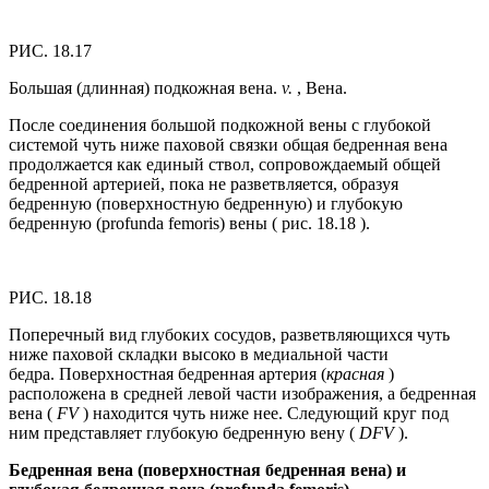
РИС. 18.17
Большая (длинная) подкожная вена.
v.
, Вена.
После соединения большой подкожной вены с глубокой
системой чуть ниже паховой связки общая бедренная вена
продолжается как единый ствол, сопровождаемый общей
бедренной артерией, пока не разветвляется, образуя
бедренную (поверхностную бедренную) и глубокую
бедренную (profunda femoris) вены ( рис. 18.18 ).
РИС. 18.18
Поперечный вид глубоких сосудов, разветвляющихся чуть
ниже паховой складки высоко в медиальной части
бедра. Поверхностная бедренная артерия (
красная
)
расположена в средней левой части изображения, а бедренная
вена (
FV
) находится чуть ниже нее. Следующий круг под
ним представляет глубокую бедренную вену (
DFV
).
Бедренная вена (поверхностная бедренная вена) и