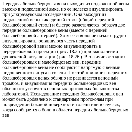
Передняя большеберцовая вена выходит из подколенной вены
высоко в подколенной ямке, но ее нелегко визуализировать
при ультразвуковом исследовании. Она выходит из
подколенной вены как единый ствол (общий передний
большеберцовый ствол) и быстро разветвляется, образуя две
передние большеберцовые вены (вместе с передней
большеберцовой артерией). Хотя ее стволовое начало трудно
визуализировать, оставшуюся часть передней
большеберцовой вены можно визуализировать в
переднебоковой проекции ( рис. 18.25 ) при выполнении
дуплексной визуализации ( рис. 18.26 ). В отличие от задних
большеберцовых и малоберцовых вен, передние
большеберцовые вены не сообщаются напрямую с венами
подошвенного синуса в голени. По этой причине в передних
большеберцовых венах обычно не развивается венозный
тромбоз, и визуализация передних большеберцовых вен
обычно отсутствует в основных протоколах большинства
лабораторий. Исследование передних большеберцовых вен
может быть добавлено к стандартным протоколам при
повреждении боковой поверхности голени или в случаях,
когда сообщается о боли в области передних большеберцовых
вен.