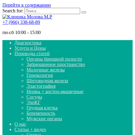
Перейти к содержанию
Search for:
+7 (966) 338-68-89
пн-сб 10:00 - 15:00
Диагностика
Услуги и Цены
Переводы статей
Органы брюшной полости
Забрюшинное пространство
Молочные железы
Гинекология
Щитовидная железа
Эластография
Нервы + костно-мышечные
Сосуды
ЭхоКГ
Грудная клетка
Беременность
Мужские органы
О нас
Статьи + видео
Статьи