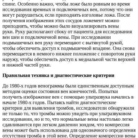
спине. Особенно важно, чтобы ложе было ровным во время
исследования яремных и подключичных вен, потому что они
могут разрушиться, если приподнять изголовье ложа. После
получения изображения этих сосудов ложемент можно
приподнять, чтобы можно было визуализировать вены
руки. Руку располагают сбоку от пациента для исследования
вен шеи и подключичной вены. При исследовании
подмышечных вен руку перемещают с вытянутой рукой,
чтобы обеспечить доступ к подмышечной впадине. Она снова
перемещается в немного нижнее положение с поворотом руки
наружу, чтобы обеспечить доступ к медиальной части верхней
и нижней частей руки.
Правильная техника и диагностические критерии
До 1980-х годов венограммы были единственным доступным
методом оценки состояния вен конечностей. Попытки
получить изображение вен с помощью ультразвука начались в
начале 1980-х годов. Пытаясь найти диагностические
критерии для выявления тромбов, исследователи обнаружили
не только то, что тромбы можно увидеть при ультразвуковом
исследовании, но и то, что нормальные вены настолько легко
сдавливаются при легком давлении зондом, что компрессия
вены может быть использована для однозначного определения
отсутствия тромба в этой вене. Определение компрессии вены