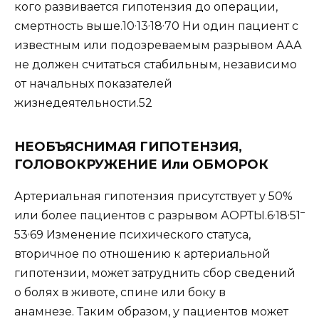
кого развивается гипотензия до операции,
,
,
,
смертность выше.10
13
18
70 Ни один пациент с
известным или подозреваемым разрывом ААА
не должен считаться стабильным, независимо
от начальных показателей
жизнедеятельности.52
НЕОБЪЯСНИМАЯ ГИПОТЕНЗИЯ,
ГОЛОВОКРУЖЕНИЕ Или ОБМОРОК
Артериальная гипотензия присутствует у 50%
,
,
–
или более пациентов с разрывом АОРТЫ.6
18
51
,
53
69 Изменение психического статуса,
вторичное по отношению к артериальной
гипотензии, может затруднить сбор сведений
о болях в животе, спине или боку в
анамнезе. Таким образом, у пациентов может