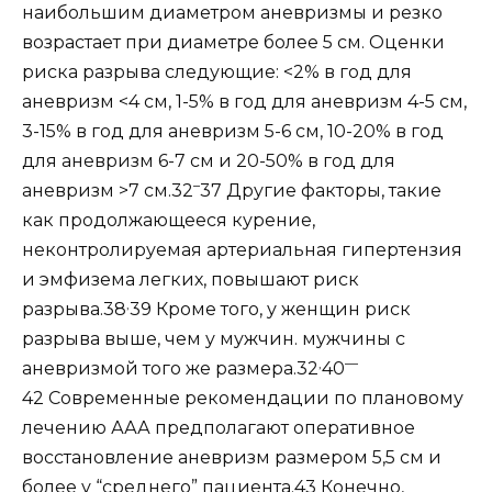
наибольшим диаметром аневризмы и резко
возрастает при диаметре более 5 см. Оценки
риска разрыва следующие: <2% в год для
аневризм <4 см, 1-5% в год для аневризм 4-5 см,
3-15% в год для аневризм 5-6 см, 10-20% в год
для аневризм 6-7 см и 20-50% в год для
–
аневризм >7 см.32
37 Другие факторы, такие
как продолжающееся курение,
неконтролируемая артериальная гипертензия
и эмфизема легких, повышают риск
,
разрыва.38
39 Кроме того, у женщин риск
разрыва выше, чем у мужчин. мужчины с
,
—
аневризмой того же размера.32
40
42 Современные рекомендации по плановому
лечению ААА предполагают оперативное
восстановление аневризм размером 5,5 см и
более у “среднего” пациента.43 Конечно,