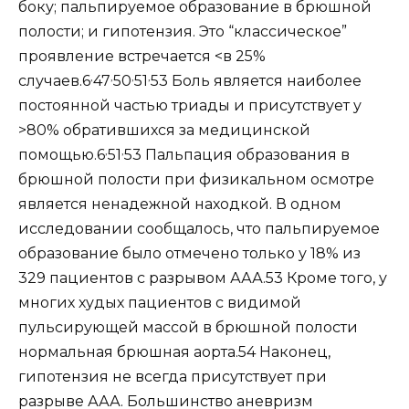
боку; пальпируемое образование в брюшной
полости; и гипотензия. Это “классическое”
проявление встречается <в 25%
,
,
,
,
случаев.6
47
50
51
53 Боль является наиболее
постоянной частью триады и присутствует у
>80% обратившихся за медицинской
,
,
помощью.6
51
53 Пальпация образования в
брюшной полости при физикальном осмотре
является ненадежной находкой. В одном
исследовании сообщалось, что пальпируемое
образование было отмечено только у 18% из
329 пациентов с разрывом ААА.53 Кроме того, у
многих худых пациентов с видимой
пульсирующей массой в брюшной полости
нормальная брюшная аорта.54 Наконец,
гипотензия не всегда присутствует при
разрыве ААА. Большинство аневризм