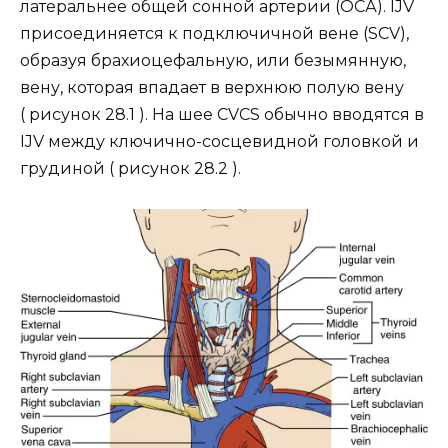
латеральнее общей сонной артерии (ОСА). IJV
присоединяется к подключичной вене (SCV),
образуя брахиоцефальную, или безымянную,
вену, которая впадает в верхнюю полую вену
( рисунок 28.1 ). На шее CVCS обычно вводятся в
IJV между ключично-сосцевидной головкой и
грудиной ( рисунок 28.2 ).