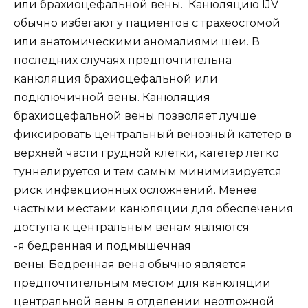
или брахиоцефальной вены. Канюляцию IJV
обычно избегают у пациентов с трахеостомой
или анатомическими аномалиями шеи. В
последних случаях предпочтительна
канюляция брахиоцефальной или
подключичной вены. Канюляция
брахиоцефальной вены позволяет лучше
фиксировать центральный венозный катетер в
верхней части грудной клетки, катетер легко
туннелируется и тем самым минимизируется
риск инфекционных осложнений. Менее
частыми местами канюляции для обеспечения
доступа к центральным венам являются
-я бедренная и подмышечная
вены. Бедренная вена обычно является
предпочтительным местом для канюляции
центральной вены в отделении неотложной