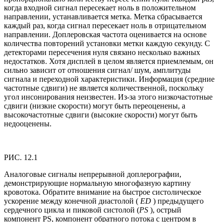
когда входной сигнал пересекает ноль в положительном
направлении, устанавливается метка. Метка сбрасывается
каждый раз, когда сигнал пересекает ноль в отрицательном
направлении. Доплеровская частота оценивается на основе
количества повторений установки метки каждую секунду. С
детекторами пересечения нуля связано несколько важных
недостатков. Хотя дисплей в целом является приемлемым, он
сильно зависит от отношения сигнал/ шум, амплитуды
сигнала и переходной характеристики. Информация (средние
частотные сдвиги) не является количественной, поскольку
угол инсонирования неизвестен. Из-за этого низкочастотные
сдвиги (низкие скорости) могут быть переоценены, а
высокочастотные сдвиги (высокие скорости) могут быть
недооценены.
РИС. 12.1
Аналоговые сигналы непрерывной доплерографии,
демонстрирующие нормальную многофазную картину
кровотока. Обратите внимание на быстрое систолическое
ускорение между конечной диастолой (
ED
) предыдущего
сердечного цикла и пиковой систолой (
PS
), острый
компонент PS, компонент обратного потока с центром в