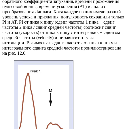
обратного коэффициента затухания, времени прохождения
пульсовой волны, времени ускорения (AT) и анализ
преобразования Лапласа. Хотя каждое из них имело разный
уровень успеха и признания, популярность сохранили только
PI и AT. PI от пика к пику (сдвиг частоты 1 пика − сдвиг
частоты 2 пика / сдвиг средней частоты) соотносит сдвиг
частоты (скорость) от пика к пику с интегральным сдвигом
средней частоты (velocity) и не зависит от угла
интонации. Взаимосвязь сдвига частоты от пика к пику и
интегрального сдвига средней частоты проиллюстрирована
на рис. 12.6.