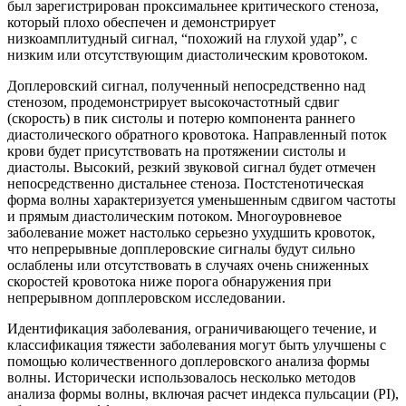
был зарегистрирован проксимальнее критического стеноза,
который плохо обеспечен и демонстрирует
низкоамплитудный сигнал, “похожий на глухой удар”, с
низким или отсутствующим диастолическим кровотоком.
Доплеровский сигнал, полученный непосредственно над
стенозом, продемонстрирует высокочастотный сдвиг
(скорость) в пик систолы и потерю компонента раннего
диастолического обратного кровотока. Направленный поток
крови будет присутствовать на протяжении систолы и
диастолы. Высокий, резкий звуковой сигнал будет отмечен
непосредственно дистальнее стеноза. Постстенотическая
форма волны характеризуется уменьшенным сдвигом частоты
и прямым диастолическим потоком. Многоуровневое
заболевание может настолько серьезно ухудшить кровоток,
что непрерывные допплеровские сигналы будут сильно
ослаблены или отсутствовать в случаях очень сниженных
скоростей кровотока ниже порога обнаружения при
непрерывном допплеровском исследовании.
Идентификация заболевания, ограничивающего течение, и
классификация тяжести заболевания могут быть улучшены с
помощью количественного доплеровского анализа формы
волны. Исторически использовалось несколько методов
анализа формы волны, включая расчет индекса пульсации (PI),