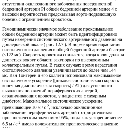
отсутствии окклюзионного заболевания поверхностной
бедренной артерии PI общей бедренной артерии менее 4 с
высокой вероятностью предсказывал аорто-подвздошную
болезнь с ограничением кровотока.
Гемодинамически значимое заболевание проксимальнее
общей бедренной артерии может быть идентифицировано
путем измерения систолического артериального давления на
доплеровской шкале ( рис. 12.7 ). В норме время нарастания
систолического давления в общей бедренной артерии быстрое
(<122 мс). Скорость кровотока снижается, когда кровь должна
двигаться вокруг области закупорки по высокоомным
коллатеральным путям. В таких случаях время нарастания
систолического давления увеличивается до более чем 144
мс. Ван Тонгерен и его коллеги использовали максимальное
систолическое ускорение ([пиковая систолическая скорость –
конечная диастолическая скорость] / AT) для успешного
выявления поражений периферических артерий,
ограничивающих кровоток, у пациентов с сахарным
диабетом. Максимальное систолическое ускорение,
2
превышающее 10 м / с
, исключало окклюзионное
заболевание периферических артерий с отрицательным
прогностическим значением 95%, тогда как ускорение менее
2
6,5 м / с
имело положительное прогностическое значение