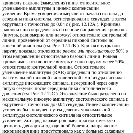
кривизну наклона (замедления) вниз, относительное
уменьшение амплитуды и индекс компенсации
усиления. Время ускорения измеряли от начала систолы до
середины пика систолы, регистрировали в секундах, а затем
округляли с точностью до 0,04 с ( рис. 12.12А ). Кривизна
наклона вниз определялась на основе направления кривизны
(внутрь, равномерно или наружу) относительно контрольной
линии, проведенной от середины пиковой систолы до
конечной диастолы (см. Рис. 12.12B ). Кривая внутрь или
наружу показала отклонение
равное или превышающее 50%
в
этом направлении относительно базовой линии. Ровная
кривая имела отклонение внутрь и / или наружу
менее
50%
относительно контрольной линии. Относительное
уменьшение амплитуды (RAR) определяли по отношению
максимальной пиковой систолической амплитуды сигнала к
амплитуде нисходящего сигнала, измеренной через одну
пятую секунды после середины пика систолического
давления (см. Рис. 12.12C ). Это значение было разделено на
максимальную пиковую амплитуду систолического сигнала и
округлено с точностью до 0,04 секунды. Индекс компенсации
усиления был получен путем деления максимальной
амплитуды систолического сигнала на относительное
усиление. Хотя ряд параметров имел прогностическую
ценность для аорто-подвздошной болезни, направление
искривления вниз присутствовало как у больных сахарным