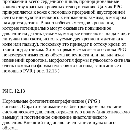
протяжении всего сердечного цикла, пропорциональные
количеству красных кровяных телец в тканях. Датчик PPG
прикрепляется к коже с помощью прозрачной двусторонней
ленты или чувствительного к натяжению зажима, в котором
находится датчик. Важно избегать методов крепления,
которые потенциально могут оказывать повышенное
давление на датчик (зажимы, которые надеваются на датчик, и
липучки или скотч, используемые для крепления датчика к
коже или пальцу), поскольку это приведет к оттоку крови от
ткани под датчиком. Хотя в прямом смысле этого слова PPG
не измеряет изменения объема конечности или пальца из-за
изменений кровотока, морфология формы пульсового сигнала
очень похожа на формы пульсового сигнала, записанные с
помощью PVR ( рис. 12.13 ).
РИС. 12.13
Нормальные фотоплетизмографические (
PPG
)
сигналы. Обратите внимание на быстрое время нарастания
систолического давления, отраженную волну (дикротическую
выемку) и постепенное снижение диастолического
давления. Внешний вид аналогичен записи пульсового
объема.