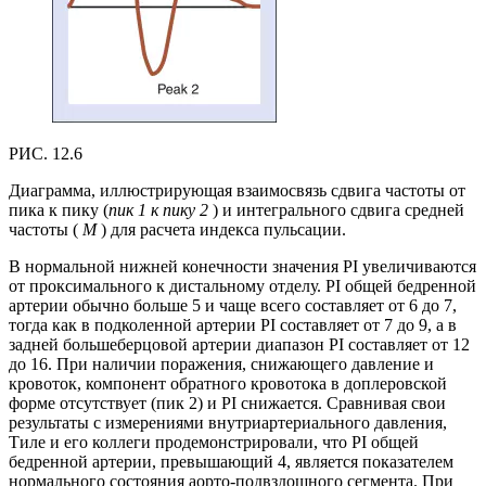
РИС. 12.6
Диаграмма, иллюстрирующая взаимосвязь сдвига частоты от
пика к пику (
пик 1 к пику 2
) и интегрального сдвига средней
частоты (
M
) для расчета индекса пульсации.
В нормальной нижней конечности значения PI увеличиваются
от проксимального к дистальному отделу. PI общей бедренной
артерии обычно больше 5 и чаще всего составляет от 6 до 7,
тогда как в подколенной артерии PI составляет от 7 до 9, а в
задней большеберцовой артерии диапазон PI составляет от 12
до 16. При наличии поражения, снижающего давление и
кровоток, компонент обратного кровотока в доплеровской
форме отсутствует (пик 2) и PI снижается. Сравнивая свои
результаты с измерениями внутриартериального давления,
Тиле и его коллеги продемонстрировали, что PI общей
бедренной артерии, превышающий 4, является показателем
нормального состояния аорто-подвздошного сегмента. При