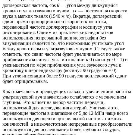
0
доплеровская частота, cos
θ
— угол между движущейся
кровью и ультразвуковым лучом, а
c
— постоянная скорости
звука в мягких тканях (1540 м /с). Вкратце, доплеровский
сдвиг прямо пропорционален скорости кровотока,
передающей частоте доплерографии и косинусу угла
инсонирования. Одним из практических недостатков
использования непрерывной допплерографии без
визуализации является то, что необходимо учитывать угол
между кровотоком и ультразвуковым лучом. Следует также
отметить, что сдвиг частоты будет увеличиваться по мере
приближения косинуса угла интонации к 0 (косинус 0 = 1) и
уменьшаться по мере приближения угла звукового луча к
кровотоку к перпендикуляру (косинус 90 градусов = 0).
При угле инсонации более 90 градусов доплеровский сдвиг
будет отрицательным.
Как отмечалось в предыдущих главах, с увеличением частоты
ультразвуковой луч значительно ослабляется с увеличением
глубины. Это влияет на выбор частоты передачи,
используемой для исследования артерий. Учитывая это,
передающие частоты в диапазоне от 5 до 12 МГц чаще всего
используются для оценки артериальной системы нижних
конечностей, а низкочастотные непрерывные преобразователи
используются для исследования более глубоких сосудов,
таких как общая бедренная артерия.