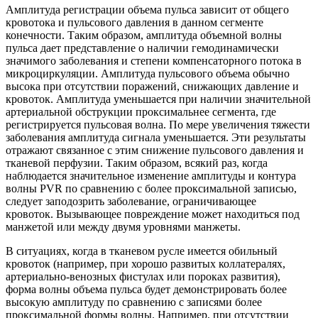
Амплитуда регистрации объема пульса зависит от общего
кровотока и пульсового давления в данном сегменте
конечности. Таким образом, амплитуда объемной волны
пульса дает представление о наличии гемодинамически
значимого заболевания и степени компенсаторного потока в
микроциркуляции. Амплитуда пульсового объема обычно
высока при отсутствии поражений, снижающих давление и
кровоток. Амплитуда уменьшается при наличии значительной
артериальной обструкции проксимальнее сегмента, где
регистрируется пульсовая волна. По мере увеличения тяжести
заболевания амплитуда сигнала уменьшается. Эти результаты
отражают связанное с этим снижение пульсового давления и
тканевой перфузии. Таким образом, всякий раз, когда
наблюдается значительное изменение амплитуды и контура
волны PVR по сравнению с более проксимальной записью,
следует заподозрить заболевание, ограничивающее
кровоток. Вызывающее повреждение может находиться под
манжетой или между двумя уровнями манжеты.
В ситуациях, когда в тканевом русле имеется обильный
кровоток (например, при хорошо развитых коллатералях,
артериально-венозных фистулах или пороках развития),
форма волны объема пульса будет демонстрировать более
высокую амплитуду по сравнению с записями более
проксимальной формы волны. Например, при отсутствии