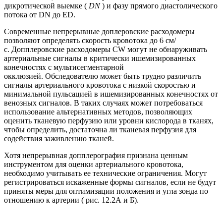
дикротической выемке (
DN
) и фазу прямого диастолического
потока от DN до ED.
Современные непрерывные доплеровские расходомеры
позволяют определять скорость кровотока до 6 см/
с. Допплеровские расходомеры CW могут не обнаруживать
артериальные сигналы в критически ишемизированных
конечностях с мультисегментарной
окклюзией. Обследователю может быть трудно различить
сигналы артериального кровотока с низкой скоростью и
минимальной пульсацией в ишемизированных конечностях от
венозных сигналов. В таких случаях может потребоваться
использование альтернативных методов, позволяющих
оценить тканевую перфузию или уровни кислорода в тканях,
чтобы определить, достаточна ли тканевая перфузия для
содействия заживлению тканей.
Хотя непрерывная допплерография признана ценным
инструментом для оценки артериального кровотока,
необходимо учитывать ее технические ограничения. Могут
регистрироваться искаженные формы сигналов, если не будут
приняты меры для оптимизации положения и угла зонда по
отношению к артерии ( рис. 12.2А и Б).