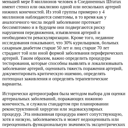
меньшей мере 8 миллионов человек в Соединенных Штатах
имеют стеноз или окклюзию одной или нескольких артерий
нижних конечностей. Из этой группы примерно у 4
миллионов наблюдаются симптомы, в то время как у
аналогичного числа людей заболевание протекает
бессимптомно и в будущем они подвергаются риску
нарушения передвижения, изъязвления артерий и
необходимости реваскуляризации. Кроме того, недавние
исследования показывают, что 30% курильщиков, больных
сахарным диабетом старше 50 лет и лиц старше 70 лет
страдают той или иной формой заболевания периферических
артерий. Таким образом, важно определить процедуры
тестирования, которые способны выявлять и локализовывать
заболевание артерий, оценивать тяжесть поражения артерий,
документировать критическую ишемию, определять
потенциал заживления и определять терапевтические
варианты.
Исторически артериография была методом выбора для оценки
артериальных заболеваний, поражающих нижнюю
конечность, и служила стандартом при планировании
реконструктивной хирургии или эндоваскулярных
процедур. Эта инвазивная процедура имеет сопутствующую,
хотя и низкую, заболеваемость и может недооценивать или
переоценивать функциональную значимость эксцентрических