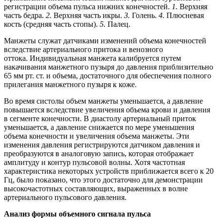
регистрации объема пульса нижних конечностей.
1.
Верхняя
часть бедра.
2.
Верхняя часть икры.
3.
Голень.
4.
Плюсневая
кость (средняя часть стопы).
5.
Палец.
Манжеты служат датчиками изменений объема конечностей
вследствие артериального притока и венозного
оттока. Индивидуальная манжета калибруется путем
накачивания манжетного пузыря до давления приблизительно
65 мм рт. ст. и объема, достаточного для обеспечения полного
прилегания манжетного пузыря к коже.
Во время систолы объем манжеты уменьшается, а давление
повышается вследствие увеличения объема крови и давления
в сегменте конечности. В диастолу артериальный приток
уменьшается, а давление снижается по мере уменьшения
объема конечности и увеличения объема манжеты. Эти
изменения давления регистрируются датчиком давления и
преобразуются в аналоговую запись, которая отображает
амплитуду и контур пульсовой волны. Хотя частотная
характеристика некоторых устройств приближается всего к 20
Гц, было показано, что этого достаточно для демонстрации
высокочастотных составляющих, выраженных в волне
артериального пульсового давления.
Анализ формы объемного сигнала пульса