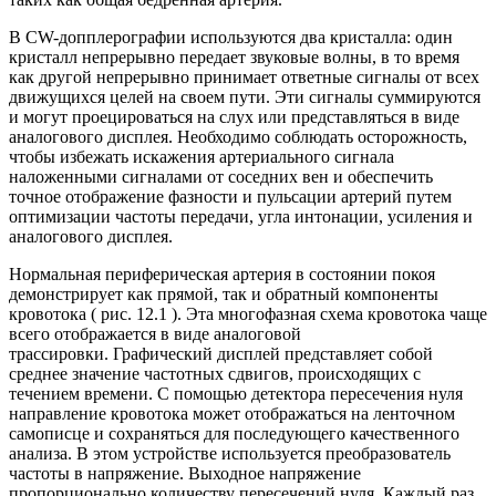
В CW-допплерографии используются два кристалла: один
кристалл непрерывно передает звуковые волны, в то время
как другой непрерывно принимает ответные сигналы от всех
движущихся целей на своем пути. Эти сигналы суммируются
и могут проецироваться на слух или представляться в виде
аналогового дисплея. Необходимо соблюдать осторожность,
чтобы избежать искажения артериального сигнала
наложенными сигналами от соседних вен и обеспечить
точное отображение фазности и пульсации артерий путем
оптимизации частоты передачи, угла интонации, усиления и
аналогового дисплея.
Нормальная периферическая артерия в состоянии покоя
демонстрирует как прямой, так и обратный компоненты
кровотока ( рис. 12.1 ). Эта многофазная схема кровотока чаще
всего отображается в виде аналоговой
трассировки. Графический дисплей представляет собой
среднее значение частотных сдвигов, происходящих с
течением времени. С помощью детектора пересечения нуля
направление кровотока может отображаться на ленточном
самописце и сохраняться для последующего качественного
анализа. В этом устройстве используется преобразователь
частоты в напряжение. Выходное напряжение
пропорционально количеству пересечений нуля. Каждый раз,