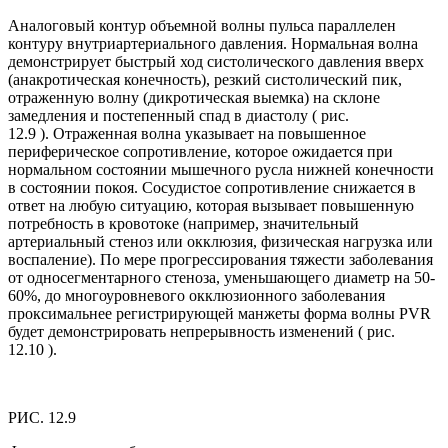
Аналоговый контур объемной волны пульса параллелен
контуру внутриартериального давления. Нормальная волна
демонстрирует быстрый ход систолического давления вверх
(анакротическая конечность), резкий систолический пик,
отраженную волну (дикротическая выемка) на склоне
замедления и постепенный спад в диастолу ( рис.
12.9 ). Отраженная волна указывает на повышенное
периферическое сопротивление, которое ожидается при
нормальном состоянии мышечного русла нижней конечности
в состоянии покоя. Сосудистое сопротивление снижается в
ответ на любую ситуацию, которая вызывает повышенную
потребность в кровотоке (например, значительный
артериальный стеноз или окклюзия, физическая нагрузка или
воспаление). По мере прогрессирования тяжести заболевания
от односегментарного стеноза, уменьшающего диаметр на 50-
60%, до многоуровневого окклюзионного заболевания
проксимальнее регистрирующей манжеты форма волны PVR
будет демонстрировать непрерывность изменений ( рис.
12.10 ).
РИС. 12.9