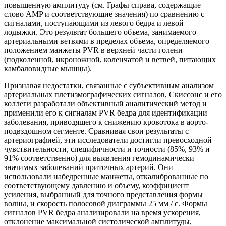
повышенную амплитуду (см. Графы справа, содержащие
слово AMP и соответствующие значения) по сравнению с
сигналами, поступающими из левого бедра и левой
лодыжки. Это результат большего объема, занимаемого
артериальными ветвями в пределах объема, определяемого
положением манжеты PVR в верхней части голени
(подколенной, икроножной, коленчатой и ветвей, питающих
камбаловидные мышцы).
Признавая недостатки, связанные с субъективным анализом
артериальных плетизмографических сигналов, Скиссонс и его
коллеги разработали объективный аналитический метод и
применили его к сигналам PVR бедра для идентификации
заболевания, приводящего к снижению кровотока в аорто-
подвздошном сегменте. Сравнивая свои результаты с
артериографией, эти исследователи достигли превосходной
чувствительности, специфичности и точности (85%, 93% и
91% соответственно) для выявления гемодинамически
значимых заболеваний приточных артерий. Они
использовали набедренные манжеты, откалиброванные по
соответствующему давлению и объему, коэффициент
усиления, выбранный для точного представления формы
волны, и скорость полосовой диаграммы 25 мм / с. Формы
сигналов PVR бедра анализировали на время ускорения,
отклонение максимальной систолической амплитуды,