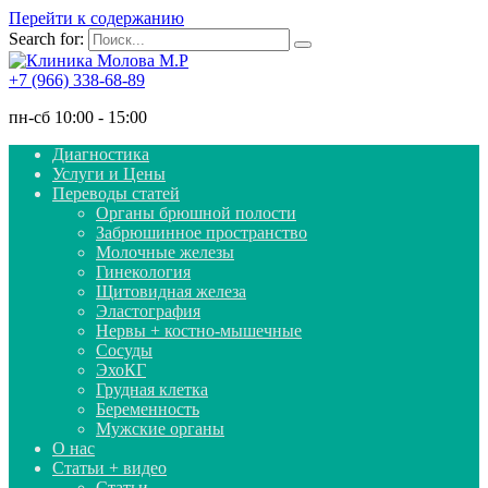
Перейти к содержанию
Search for:
+7 (966) 338-68-89
пн-сб 10:00 - 15:00
Диагностика
Услуги и Цены
Переводы статей
Органы брюшной полости
Забрюшинное пространство
Молочные железы
Гинекология
Щитовидная железа
Эластография
Нервы + костно-мышечные
Сосуды
ЭхоКГ
Грудная клетка
Беременность
Мужские органы
О нас
Статьи + видео
Статьи