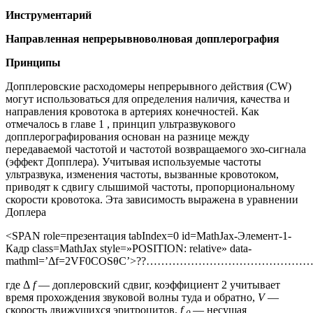
Инструментарий
Направленная непрерывноволновая допплерография
Принципы
Допплеровские расходомеры непрерывного действия (CW)
могут использоваться для определения наличия, качества и
направления кровотока в артериях конечностей. Как
отмечалось в главе 1 , принцип ультразвукового
допплерографирования основан на разнице между
передаваемой частотой и частотой возвращаемого эхо-сигнала
(эффект Допплера). Учитывая используемые частоты
ультразвука, изменения частоты, вызванные кровотоком,
приводят к сдвигу слышимой частоты, пропорциональному
скорости кровотока. Эта зависимость выражена в уравнении
Доплера
<SPAN role=презентация tabIndex=0 id=MathJax-Элемент-1-
Кадр class=MathJax style=»POSITION: relative» data-
mathml=’Δf=2VF0COSθC’>??………………………………………
где Δ
f
— доплеровский сдвиг, коэффициент 2 учитывает
время прохождения звуковой волны туда и обратно,
V
—
скорость движущихся эритроцитов,
f
— несущая