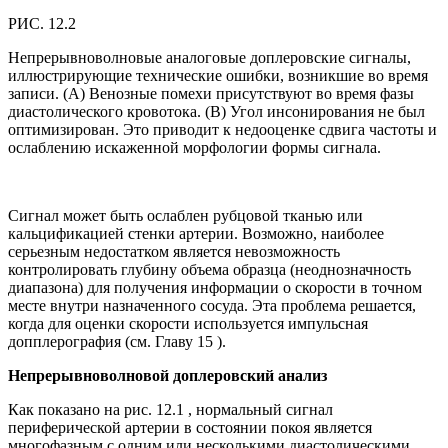
РИС. 12.2
Непрерывноволновые аналоговые доплеровские сигналы,
иллюстрирующие технические ошибки, возникшие во время
записи. (А) Венозные помехи присутствуют во время фазы
диастолического кровотока. (B) Угол инсонирования не был
оптимизирован. Это приводит к недооценке сдвига частоты и
ослаблению искаженной морфологии формы сигнала.
Сигнал может быть ослаблен рубцовой тканью или
кальцификацией стенки артерии. Возможно, наиболее
серьезным недостатком является невозможность
контролировать глубину объема образца (неоднозначность
диапазона) для получения информации о скорости в точном
месте внутри назначенного сосуда. Эта проблема решается,
когда для оценки скорости используется импульсная
допплерография (см. Главу 15 ).
Непрерывноволновой доплеровский анализ
Как показано на рис. 12.1 , нормальный сигнал
периферической артерии в состоянии покоя является
многофазным с одним или несколькими диастолическими