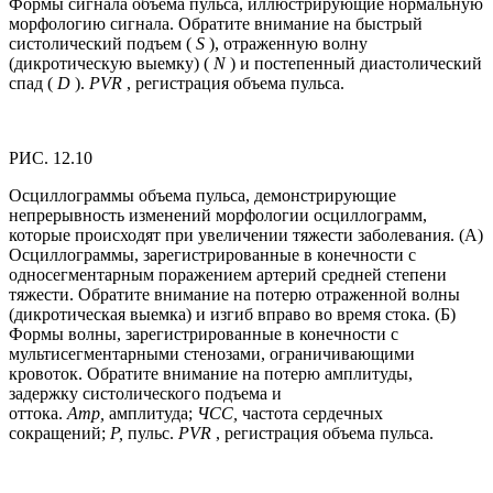
Формы сигнала объема пульса, иллюстрирующие нормальную
морфологию сигнала. Обратите внимание на быстрый
систолический подъем (
S
), отраженную волну
(дикротическую выемку) (
N
) и постепенный диастолический
спад (
D
).
PVR
, регистрация объема пульса.
РИС. 12.10
Осциллограммы объема пульса, демонстрирующие
непрерывность изменений морфологии осциллограмм,
которые происходят при увеличении тяжести заболевания. (А)
Осциллограммы, зарегистрированные в конечности с
односегментарным поражением артерий средней степени
тяжести. Обратите внимание на потерю отраженной волны
(дикротическая выемка) и изгиб вправо во время стока. (Б)
Формы волны, зарегистрированные в конечности с
мультисегментарными стенозами, ограничивающими
кровоток. Обратите внимание на потерю амплитуды,
задержку систолического подъема и
оттока.
Amp,
амплитуда;
ЧСС,
частота сердечных
сокращений;
P,
пульс.
PVR
, регистрация объема пульса.