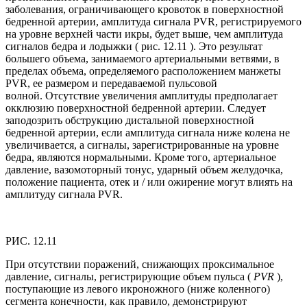
заболевания, ограничивающего кровоток в поверхностной
бедренной артерии, амплитуда сигнала PVR, регистрируемого
на уровне верхней части икры, будет выше, чем амплитуда
сигналов бедра и лодыжки ( рис. 12.11 ). Это результат
большего объема, занимаемого артериальными ветвями, в
пределах объема, определяемого расположением манжеты
PVR, ее размером и передаваемой пульсовой
волной. Отсутствие увеличения амплитуды предполагает
окклюзию поверхностной бедренной артерии. Следует
заподозрить обструкцию дистальной поверхностной
бедренной артерии, если амплитуда сигнала ниже колена не
увеличивается, а сигналы, зарегистрированные на уровне
бедра, являются нормальными. Кроме того, артериальное
давление, вазомоторный тонус, ударный объем желудочка,
положение пациента, отек и / или ожирение могут влиять на
амплитуду сигнала PVR.
РИС. 12.11
При отсутствии поражений, снижающих проксимальное
давление, сигналы, регистрирующие объем пульса (
PVR
),
поступающие из левого икроножного (ниже коленного)
сегмента конечности, как правило, демонстрируют