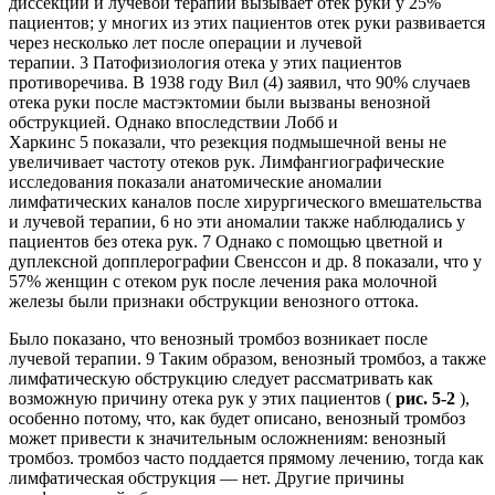
диссекции и лучевой терапии вызывает отек руки у 25%
пациентов; у многих из этих пациентов отек руки развивается
через несколько лет после операции и лучевой
терапии. 3 Патофизиология отека у этих пациентов
противоречива. В 1938 году Вил (4) заявил, что 90% случаев
отека руки после мастэктомии были вызваны венозной
обструкцией. Однако впоследствии Лобб и
Харкинс 5 показали, что резекция подмышечной вены не
увеличивает частоту отеков рук. Лимфангиографические
исследования показали анатомические аномалии
лимфатических каналов после хирургического вмешательства
и лучевой терапии, 6 но эти аномалии также наблюдались у
пациентов без отека рук. 7 Однако с помощью цветной и
дуплексной допплерографии Свенссон и др. 8 показали, что у
57% женщин с отеком рук после лечения рака молочной
железы были признаки обструкции венозного оттока.
Было показано, что венозный тромбоз возникает после
лучевой терапии. 9 Таким образом, венозный тромбоз, а также
лимфатическую обструкцию следует рассматривать как
возможную причину отека рук у этих пациентов (
рис. 5-2
),
особенно потому, что, как будет описано, венозный тромбоз
может привести к значительным осложнениям: венозный
тромбоз. тромбоз часто поддается прямому лечению, тогда как
лимфатическая обструкция — нет. Другие причины