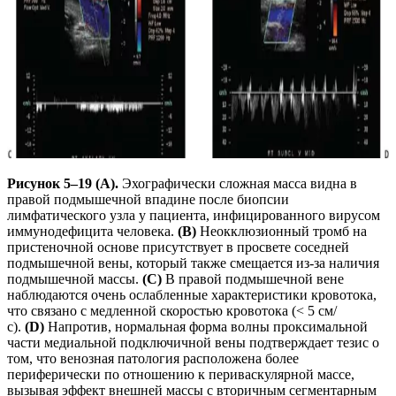
Рисунок 5–19 (A).
Эхографически сложная масса видна в
правой подмышечной впадине после биопсии
лимфатического узла у пациента, инфицированного вирусом
иммунодефицита человека.
(B)
Неокклюзионный тромб на
пристеночной основе присутствует в просвете соседней
подмышечной вены, который также смещается из-за наличия
подмышечной массы.
(C)
В правой подмышечной вене
наблюдаются очень ослабленные характеристики кровотока,
что связано с медленной скоростью кровотока (< 5 см/
с).
(D)
Напротив, нормальная форма волны проксимальной
части медиальной подключичной вены подтверждает тезис о
том, что венозная патология расположена более
периферически по отношению к периваскулярной массе,
вызывая эффект внешней массы с вторичным сегментарным