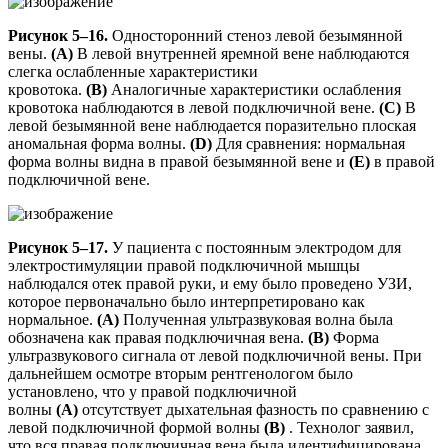
Рисунок 5–16.
Односторонний стеноз левой безымянной
вены.
(А)
В левой внутренней яремной вене наблюдаются
слегка ослабленные характеристики
кровотока.
(B)
Аналогичные характеристики ослабления
кровотока наблюдаются в левой подключичной вене.
(C)
В
левой безымянной вене наблюдается поразительно плоская
аномальная форма волны.
(D)
Для сравнения: нормальная
форма волны видна в правой безымянной вене и
(E)
в правой
подключичной вене.
Рисунок 5–17.
У пациента с постоянным электродом для
электростимуляции правой подключичной мышцы
наблюдался отек правой руки, и ему было проведено УЗИ,
которое первоначально было интерпретировано как
нормальное.
(A)
Полученная ультразвуковая волна была
обозначена как правая подключичная вена.
(B)
Форма
ультразвукового сигнала от левой подключичной вены. При
дальнейшем осмотре вторым рентгенологом было
установлено, что у правой подключичной
волны
(А)
отсутствует дыхательная фазность по сравнению с
левой подключичной формой волны
(В)
. Технолог заявил,
что вся правая подключичная вена была идентифицирована,