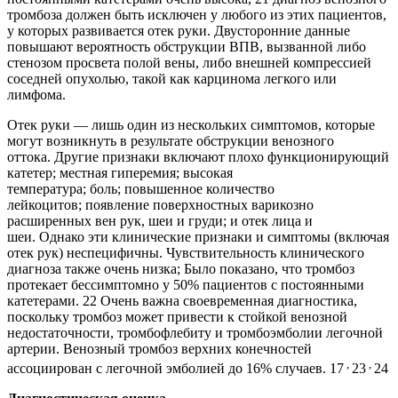
тромбоза должен быть исключен у любого из этих пациентов,
у которых развивается отек руки. Двусторонние данные
повышают вероятность обструкции ВПВ, вызванной либо
стенозом просвета полой вены, либо внешней компрессией
соседней опухолью, такой как карцинома легкого или
лимфома.
Отек руки — лишь один из нескольких симптомов, которые
могут возникнуть в результате обструкции венозного
оттока. Другие признаки включают плохо функционирующий
катетер; местная гиперемия; высокая
температура; боль; повышенное количество
лейкоцитов; появление поверхностных варикозно
расширенных вен рук, шеи и груди; и отек лица и
шеи. Однако эти клинические признаки и симптомы (включая
отек рук) неспецифичны. Чувствительность клинического
диагноза также очень низка; Было показано, что тромбоз
протекает бессимптомно у 50% пациентов с постоянными
катетерами. 22 Очень важна своевременная диагностика,
поскольку тромбоз может привести к стойкой венозной
недостаточности, тромбофлебиту и тромбоэмболии легочной
артерии. Венозный тромбоз верхних конечностей
,
,
ассоциирован с легочной эмболией до 16% случаев. 17
23
24