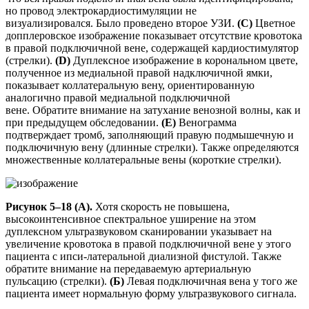
но провод электрокардиостимуляции не
визуализировался. Было проведено второе УЗИ.
(C)
Цветное
допплеровское изображение показывает отсутствие кровотока
в правой подключичной вене, содержащей кардиостимулятор
(стрелки).
(D)
Дуплексное изображение в корональном цвете,
полученное из медиальной правой надключичной ямки,
показывает коллатеральную вену, ориентированную
аналогично правой медиальной подключичной
вене. Обратите внимание на затухание венозной волны, как и
при предыдущем обследовании.
(E)
Венограмма
подтверждает тромб, заполняющий правую подмышечную и
подключичную вену (длинные стрелки). Также определяются
множественные коллатеральные вены (короткие стрелки).
Рисунок 5–18 (А).
Хотя скорость не повышена,
высокоинтенсивное спектральное уширение на этом
дуплексном ультразвуковом сканировании указывает на
увеличение кровотока в правой подключичной вене у этого
пациента с ипси-латеральной диализной фистулой. Также
обратите внимание на передаваемую артериальную
пульсацию (стрелки).
(Б)
Левая подключичная вена у того же
пациента имеет нормальную форму ультразвукового сигнала.