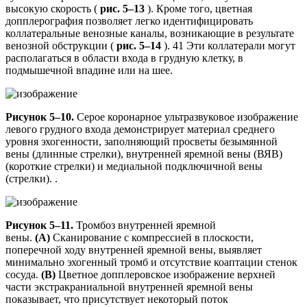
высокую скорость (
рис. 5–13
). Кроме того, цветная
допплерография позволяет легко идентифицировать
коллатеральные венозные каналы, возникающие в результате
венозной обструкции (
рис. 5–14
). 41 Эти коллатерали могут
располагаться в области входа в грудную клетку, в
подмышечной впадине или на шее.
Рисунок 5–10.
Серое коронарное ультразвуковое изображение
левого грудного входа демонстрирует материал среднего
уровня эхогенности, заполняющий просветы безымянной
вены (длинные стрелки), внутренней яремной вены (ВЯВ)
(короткие стрелки) и медиальной подключичной вены
(стрелки). .
Рисунок 5–11.
Тромбоз внутренней яремной
вены.
(А)
Сканирование с компрессией в плоскости,
поперечной ходу внутренней яремной вены, выявляет
минимально эхогенный тромб и отсутствие коаптации стенок
сосуда.
(B)
Цветное допплеровское изображение верхней
части экстракраниальной внутренней яремной вены
показывает, что присутствует некоторый поток