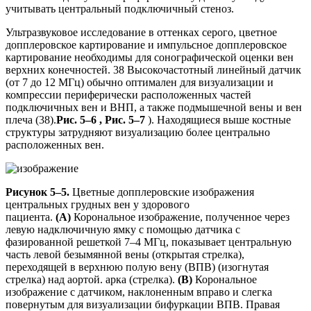
учитывать центральный подключичный стеноз.
Ультразвуковое исследование в оттенках серого, цветное
допплеровское картирование и импульсное допплеровское
картирование необходимы для сонографической оценки вен
верхних конечностей. 38 Высокочастотный линейный датчик
(от 7 до 12 МГц) обычно оптимален для визуализации и
компрессии периферически расположенных частей
подключичных вен и ВНП, а также подмышечной вены и вен
плеча (38).
Рис. 5–6 , Рис. 5–7
). Находящиеся выше костные
структуры затрудняют визуализацию более центрально
расположенных вен.
Рисунок 5–5.
Цветные допплеровские изображения
центральных грудных вен у здорового
пациента.
(A)
Корональное изображение, полученное через
левую надключичную ямку с помощью датчика с
фазированной решеткой 7–4 МГц, показывает центральную
часть левой безымянной вены (открытая стрелка),
переходящей в верхнюю полую вену (ВПВ) (изогнутая
стрелка) над аортой. арка (стрелка).
(B)
Корональное
изображение с датчиком, наклоненным вправо и слегка
повернутым для визуализации бифуркации ВПВ. Правая