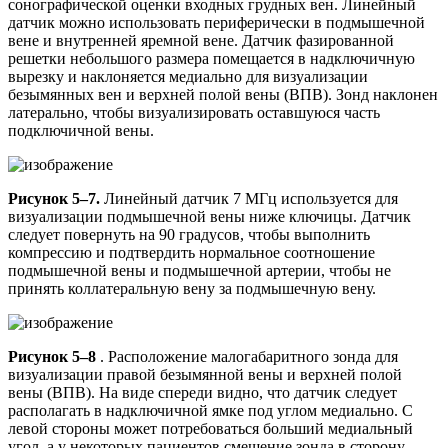
сонографической оценки входных грудных вен. Линейный
датчик можно использовать периферически в подмышечной
вене и внутренней яремной вене. Датчик фазированной
решетки небольшого размера помещается в надключичную
вырезку и наклоняется медиально для визуализации
безымянных вен и верхней полой вены (ВПВ). Зонд наклонен
латерально, чтобы визуализировать оставшуюся часть
подключичной вены.
Рисунок 5–7.
Линейный датчик 7 МГц используется для
визуализации подмышечной вены ниже ключицы. Датчик
следует повернуть на 90 градусов, чтобы выполнить
компрессию и подтвердить нормальное соотношение
подмышечной вены и подмышечной артерии, чтобы не
принять коллатеральную вену за подмышечную вену.
Рисунок 5–8
. Расположение малогабаритного зонда для
визуализации правой безымянной вены и верхней полой
вены (ВПВ). На виде спереди видно, что датчик следует
располагать в надключичной ямке под углом медиально. С
левой стороны может потребоваться больший медиальный
угол, а у некоторых пациентов смещение зонда в сторону