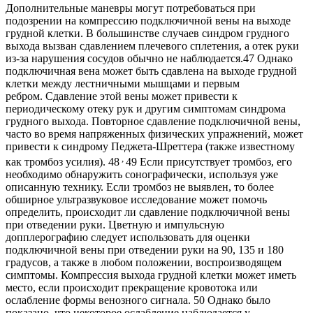
Дополнительные маневры могут потребоваться при
подозрении на компрессию подключичной вены на выходе
грудной клетки. В большинстве случаев синдром грудного
выхода вызван сдавлением плечевого сплетения, а отек руки
из-за нарушения сосудов обычно не наблюдается.47 Однако
подключичная вена может быть сдавлена ​​на выходе грудной
клетки между лестничными мышцами и первым
ребром. Сдавление этой вены может привести к
периодическому отеку рук и другим симптомам синдрома
грудного выхода. Повторное сдавление подключичной вены,
часто во время напряженных физических упражнений, может
привести к синдрому Педжета-Шреттера (также известному
,
как тромбоз усилия). 48
49 Если присутствует тромбоз, его
необходимо обнаружить сонографически, используя уже
описанную технику. Если тромбоз не выявлен, то более
обширное ультразвуковое исследование может помочь
определить, происходит ли сдавление подключичной вены
при отведении руки. Цветную и импульсную
допплерографию следует использовать для оценки
подключичной вены при отведении руки на 90, 135 и 180
градусов, а также в любом положении, воспроизводящем
симптомы. Компрессия выхода грудной клетки может иметь
место, если происходит прекращение кровотока или
ослабление формы венозного сигнала. 50 Однако было
показано, что некоторое ослабление наблюдается у