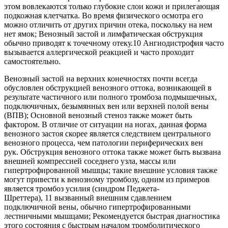
этом вовлекаются только глубокие слои кожи и прилегающая
подкожная клетчатка. Во время физического осмотра его
можно отличить от других причин отека, поскольку на нем
нет ямок; Венозный застой и лимфатическая обструкция
обычно приводят к точечному отеку.10 Ангиодистрофия часто
вызывается аллергической реакцией и часто проходит
самостоятельно.
Венозный застой на верхних конечностях почти всегда
обусловлен обструкцией венозного оттока, возникающей в
результате частичного или полного тромбоза подмышечных,
подключичных, безымянных вен или верхней полой вены
(ВПВ); Основной венозный стеноз также может быть
фактором. В отличие от ситуации на ногах, данная форма
венозного застоя скорее является следствием центрального
венозного процесса, чем патологии периферических вен
рук. Обструкция венозного оттока также может быть вызвана
внешней компрессией соседнего узла, массы или
гипертрофированной мышцы; такие внешние условия также
могут привести к венозному тромбозу, одним из примеров
является тромбоз усилия (синдром Педжета-
Шреттера), 11 вызванный внешним сдавлением
подключичной вены, обычно гипертрофированными
лестничными мышцами; Рекомендуется быстрая диагностика
этого состояния с быстрым началом тромболитического