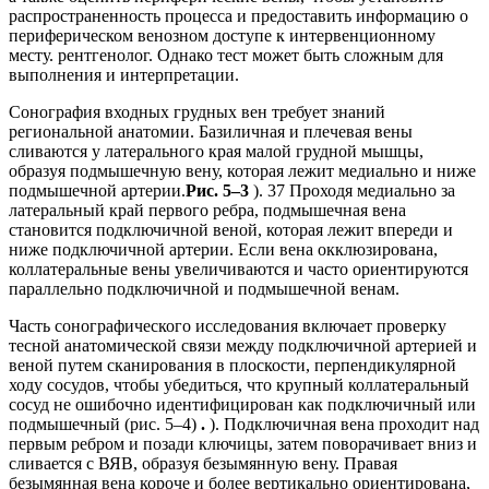
распространенность процесса и предоставить информацию о
периферическом венозном доступе к интервенционному
месту. рентгенолог. Однако тест может быть сложным для
выполнения и интерпретации.
Сонография входных грудных вен требует знаний
региональной анатомии. Базиличная и плечевая вены
сливаются у латерального края малой грудной мышцы,
образуя подмышечную вену, которая лежит медиально и ниже
подмышечной артерии.
Рис. 5–3
). 37 Проходя медиально за
латеральный край первого ребра, подмышечная вена
становится подключичной веной, которая лежит впереди и
ниже подключичной артерии. Если вена окклюзирована,
коллатеральные вены увеличиваются и часто ориентируются
параллельно подключичной и подмышечной венам.
Часть сонографического исследования включает проверку
тесной анатомической связи между подключичной артерией и
веной путем сканирования в плоскости, перпендикулярной
ходу сосудов, чтобы убедиться, что крупный коллатеральный
сосуд не ошибочно идентифицирован как подключичный или
подмышечный (рис. 5–4)
.
). Подключичная вена проходит над
первым ребром и позади ключицы, затем поворачивает вниз и
сливается с ВЯВ, образуя безымянную вену. Правая
безымянная вена короче и более вертикально ориентирована,