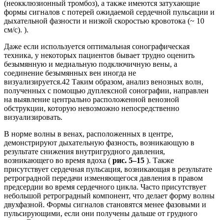
(неокклюзионный тромбоз), а также имеются затухающие
формы сигналов с потерей ожидаемой сердечной пульсации и
дыхательной фазности и низкой скоростью кровотока (~ 10
см/с). ).
Даже если используется оптимальная сонографическая
техника, у некоторых пациентов бывает трудно оценить
безымянную и медиальную подключичную вены, а
соединение безымянных вен иногда не
визуализируется.42 Таким образом, анализ венозных волн,
полученных с помощью дуплексной сонографии, направлен
на выявление центрально расположенной венозной
обструкции, которую невозможно непосредственно
визуализировать.
В норме волны в венах, расположенных в центре,
демонстрируют дыхательную фазность, возникающую в
результате снижения внутригрудного давления,
возникающего во время вдоха (
рис. 5–15
). Также
присутствует сердечная пульсация, возникающая в результате
ретроградной передачи изменяющегося давления в правом
предсердии во время сердечного цикла. Часто присутствует
небольшой ретроградный компонент, что делает форму волны
двухфазной. Формы сигналов становятся менее фазовыми и
пульсирующими, если они получены дальше от грудного