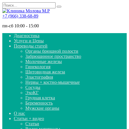
Перейти
Search
к
for:
содержанию
+7 (966) 338-68-89
пн-сб 10:00 - 15:00
Диагностика
Услуги и Цены
Переводы статей
Органы брюшной полости
Забрюшинное пространство
Молочные железы
Гинекология
Щитовидная железа
Эластография
Нервы + костно-мышечные
Сосуды
ЭхоКГ
Грудная клетка
Беременность
Мужские органы
О нас
Статьи + видео
Статьи
Видео материалы