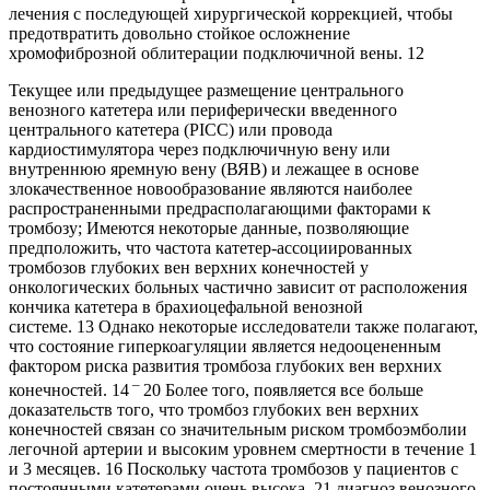
лечения с последующей хирургической коррекцией, чтобы
предотвратить довольно стойкое осложнение
хромофиброзной облитерации подключичной вены. 12
Текущее или предыдущее размещение центрального
венозного катетера или периферически введенного
центрального катетера (PICC) или провода
кардиостимулятора через подключичную вену или
внутреннюю яремную вену (ВЯВ) и лежащее в основе
злокачественное новообразование являются наиболее
распространенными предрасполагающими факторами к
тромбозу; Имеются некоторые данные, позволяющие
предположить, что частота катетер-ассоциированных
тромбозов глубоких вен верхних конечностей у
онкологических больных частично зависит от расположения
кончика катетера в брахиоцефальной венозной
системе. 13 Однако некоторые исследователи также полагают,
что состояние гиперкоагуляции является недооцененным
фактором риска развития тромбоза глубоких вен верхних
–
конечностей. 14
20 Более того, появляется все больше
доказательств того, что тромбоз глубоких вен верхних
конечностей связан со значительным риском тромбоэмболии
легочной артерии и высоким уровнем смертности в течение 1
и 3 месяцев. 16 Поскольку частота тромбозов у ​​пациентов с
постоянными катетерами очень высока, 21 диагноз венозного