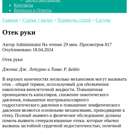
Контакты
Вопросы и Ответы
Главная
»
Статьи + видео
»
Переводы статей
»
Сосуды
Отек руки
Автор
Administrator
На чтение
29 мин.
Просмотров
817
Опубликовано
18.04.2024
Отек руки
Дженис Дж. Летурно и Томас Р. Бейдл
В верхних конечностях несколько механизмов могут вызывать
отек – общий термин, используемый для обозначения
накопления внеклеточной жидкости. Повышенная
проницаемость капилляров, снижение онкотического
давления, повышение внутрикапиллярного
гидростатического давления и повышение лимфатического
давления являются основными механизмами, приводящими к
отеку. Полный анамнез и физическое обследование должны
помочь выявить генерализованные отеки, которые обычно
вызваны застойной сердечной недостаточностью, почечной