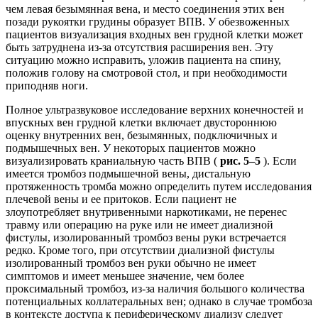
чем левая безымянная вена, и место соединения этих вен
позади рукоятки грудины образует ВПВ. У обезвоженных
пациентов визуализация входных вен грудной клетки может
быть затруднена из-за отсутствия расширения вен. Эту
ситуацию можно исправить, уложив пациента на спину,
положив голову на смотровой стол, и при необходимости
приподняв ноги.
Полное ультразвуковое исследование верхних конечностей и
впускных вен грудной клетки включает двустороннюю
оценку внутренних вен, безымянных, подключичных и
подмышечных вен. У некоторых пациентов можно
визуализировать краниальную часть ВПВ (
рис. 5–5
). Если
имеется тромбоз подмышечной вены, дистальную
протяженность тромба можно определить путем исследования
плечевой вены и ее притоков. Если пациент не
злоупотребляет внутривенными наркотиками, не перенес
травму или операцию на руке или не имеет диализной
фистулы, изолированный тромбоз вены руки встречается
редко. Кроме того, при отсутствии диализной фистулы
изолированный тромбоз вен руки обычно не имеет
симптомов и имеет меньшее значение, чем более
проксимальный тромбоз, из-за наличия большого количества
потенциальных коллатеральных вен; однако в случае тромбоза
в контексте доступа к периферическому диализу следует