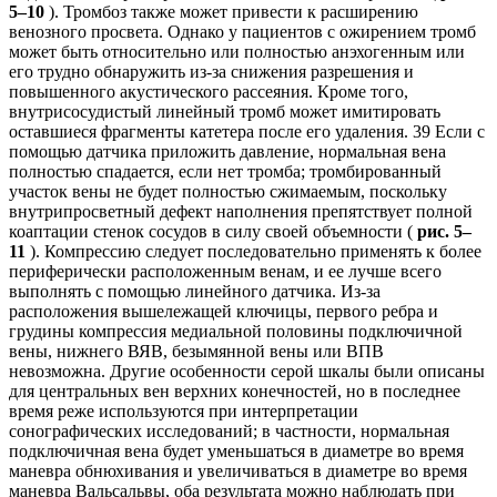
5–10
). Тромбоз также может привести к расширению
венозного просвета. Однако у пациентов с ожирением тромб
может быть относительно или полностью анэхогенным или
его трудно обнаружить из-за снижения разрешения и
повышенного акустического рассеяния. Кроме того,
внутрисосудистый линейный тромб может имитировать
оставшиеся фрагменты катетера после его удаления. 39 Если с
помощью датчика приложить давление, нормальная вена
полностью спадается, если нет тромба; тромбированный
участок вены не будет полностью сжимаемым, поскольку
внутрипросветный дефект наполнения препятствует полной
коаптации стенок сосудов в силу своей объемности (
рис. 5–
11
). Компрессию следует последовательно применять к более
периферически расположенным венам, и ее лучше всего
выполнять с помощью линейного датчика. Из-за
расположения вышележащей ключицы, первого ребра и
грудины компрессия медиальной половины подключичной
вены, нижнего ВЯВ, безымянной вены или ВПВ
невозможна. Другие особенности серой шкалы были описаны
для центральных вен верхних конечностей, но в последнее
время реже используются при интерпретации
сонографических исследований; в частности, нормальная
подключичная вена будет уменьшаться в диаметре во время
маневра обнюхивания и увеличиваться в диаметре во время
маневра Вальсальвы, оба результата можно наблюдать при