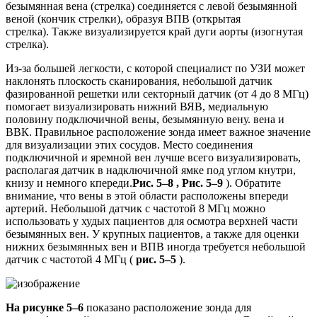
безымянная вена (стрелка) соединяется с левой безымянной
веной (кончик стрелки), образуя ВПВ (открытая
стрелка). Также визуализируется край дуги аорты (изогнутая
стрелка).
Из-за большей легкости, с которой специалист по УЗИ может
наклонять плоскость сканирования, небольшой датчик
фазированной решетки или секторный датчик (от 4 до 8 МГц)
помогает визуализировать нижний ВЯВ, медиальную
половину подключичной вены, безымянную вену. вена и
ВВК. Правильное расположение зонда имеет важное значение
для визуализации этих сосудов. Место соединения
подключичной и яремной вен лучше всего визуализировать,
располагая датчик в надключичной ямке под углом кнутри,
книзу и немного кпереди.
Рис. 5–8 , Рис. 5–9
). Обратите
внимание, что вены в этой области расположены впереди
артерий. Небольшой датчик с частотой 8 МГц можно
использовать у худых пациентов для осмотра верхней части
безымянных вен. У крупных пациентов, а также для оценки
нижних безымянных вен и ВПВ иногда требуется небольшой
датчик с частотой 4 МГц (
рис. 5–5
).
На рисунке 5–6
показано расположение зонда для