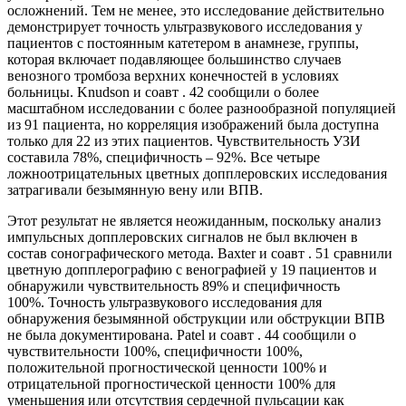
осложнений. Тем не менее, это исследование действительно
демонстрирует точность ультразвукового исследования у
пациентов с постоянным катетером в анамнезе, группы,
которая включает подавляющее большинство случаев
венозного тромбоза верхних конечностей в условиях
больницы. Knudson и соавт . 42 сообщили о более
масштабном исследовании с более разнообразной популяцией
из 91 пациента, но корреляция изображений была доступна
только для 22 из этих пациентов. Чувствительность УЗИ
составила 78%, специфичность – 92%. Все четыре
ложноотрицательных цветных допплеровских исследования
затрагивали безымянную вену или ВПВ.
Этот результат не является неожиданным, поскольку анализ
импульсных допплеровских сигналов не был включен в
состав сонографического метода. Baxter и соавт . 51 сравнили
цветную допплерографию с венографией у 19 пациентов и
обнаружили чувствительность 89% и специфичность
100%. Точность ультразвукового исследования для
обнаружения безымянной обструкции или обструкции ВПВ
не была документирована. Patel и соавт . 44 сообщили о
чувствительности 100%, специфичности 100%,
положительной прогностической ценности 100% и
отрицательной прогностической ценности 100% для
уменьшения или отсутствия сердечной пульсации как