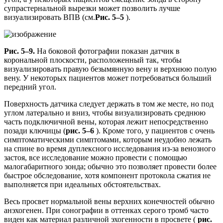
супрастернальной вырезки может позволить лучше
визуализировать ВПВ (см.
Рис. 5–5
).
Рис. 5–9.
На боковой фотографии показан датчик в
корональной плоскости, расположенный так, чтобы
визуализировать правую безымянную вену и верхнюю полую
вену. У некоторых пациентов может потребоваться больший
передний угол.
Поверхность датчика следует держать в том же месте, но под
углом латерально и вниз, чтобы визуализировать среднюю
часть подключичной вены, которая лежит непосредственно
позади ключицы (
рис. 5–6
). Кроме того, у пациентов с очень
симптоматическими симптомами, которым неудобно лежать
на спине во время дуплексного исследования из-за венозного
застоя, все исследование можно провести с помощью
малогабаритного зонда; обычно это позволяет провести более
быстрое обследование, хотя компонент протокола сжатия не
выполняется при идеальных обстоятельствах.
Весь просвет нормальной вены верхних конечностей обычно
анэхогенен. При сонографии в оттенках серого тромб часто
виден как материал различной эхогенности в просвете (
рис.