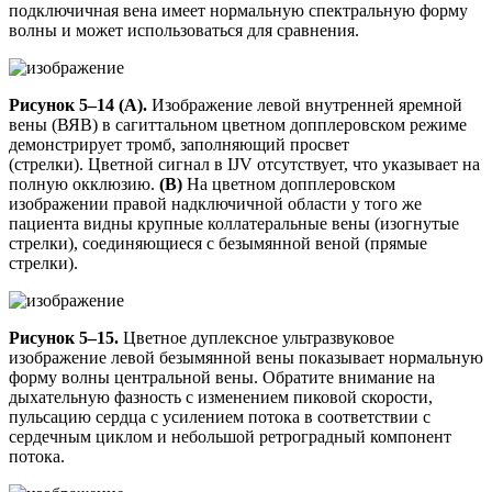
подключичная вена имеет нормальную спектральную форму
волны и может использоваться для сравнения.
Рисунок 5–14 (A).
Изображение левой внутренней яремной
вены (ВЯВ) в сагиттальном цветном допплеровском режиме
демонстрирует тромб, заполняющий просвет
(стрелки). Цветной сигнал в IJV отсутствует, что указывает на
полную окклюзию.
(B)
На цветном допплеровском
изображении правой надключичной области у того же
пациента видны крупные коллатеральные вены (изогнутые
стрелки), соединяющиеся с безымянной веной (прямые
стрелки).
Рисунок 5–15.
Цветное дуплексное ультразвуковое
изображение левой безымянной вены показывает нормальную
форму волны центральной вены. Обратите внимание на
дыхательную фазность с изменением пиковой скорости,
пульсацию сердца с усилением потока в соответствии с
сердечным циклом и небольшой ретроградный компонент
потока.