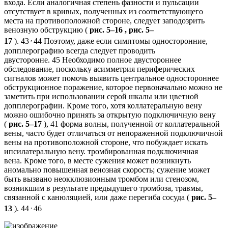
входа. Если аналогичная степень фазности и пульсации
отсутствует в кривых, полученных из соответствующего
места на противоположной стороне, следует заподозрить
венозную обструкцию (
рис. 5–16 , рис. 5–
,
17
). 43
44 Поэтому, даже если симптомы односторонние,
допплерографию всегда следует проводить
двусторонне. 45 Необходимо полное двустороннее
обследование, поскольку асимметрия периферических
сигналов может помочь выявить центральное одностороннее
обструкционное поражение, которое первоначально можно не
заметить при использовании серой шкалы или цветной
допплерографии. Кроме того, хотя коллатеральную вену
можно ошибочно принять за открытую подключичную вену
(
рис. 5–17
), 41 форма волны, полученной от коллатеральной
вены, часто будет отличаться от непораженной подключичной
вены на противоположной стороне, что побуждает искать
ипсилатеральную вену. тромбированная подключичная
вена. Кроме того, в месте сужения может возникнуть
аномально повышенная венозная скорость; сужение может
быть вызвано неокклюзионным тромбом или стенозом,
возникшим в результате предыдущего тромбоза, травмы,
связанной с канюляцией, или даже перегиба сосуда (
рис. 5–
,
13
). 44
46