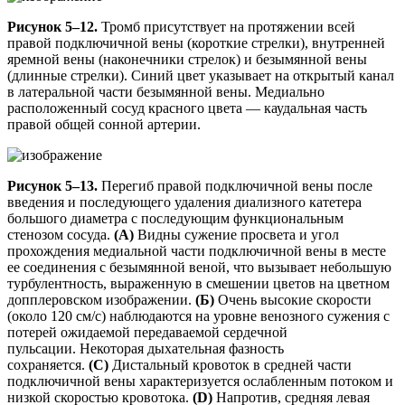
Рисунок 5–12.
Тромб присутствует на протяжении всей
правой подключичной вены (короткие стрелки), внутренней
яремной вены (наконечники стрелок) и безымянной вены
(длинные стрелки). Синий цвет указывает на открытый канал
в латеральной части безымянной вены. Медиально
расположенный сосуд красного цвета — каудальная часть
правой общей сонной артерии.
Рисунок 5–13.
Перегиб правой подключичной вены после
введения и последующего удаления диализного катетера
большого диаметра с последующим функциональным
стенозом сосуда.
(А)
Видны сужение просвета и угол
прохождения медиальной части подключичной вены в месте
ее соединения с безымянной веной, что вызывает небольшую
турбулентность, выраженную в смешении цветов на цветном
допплеровском изображении.
(Б)
Очень высокие скорости
(около 120 см/с) наблюдаются на уровне венозного сужения с
потерей ожидаемой передаваемой сердечной
пульсации. Некоторая дыхательная фазность
сохраняется.
(C)
Дистальный кровоток в средней части
подключичной вены характеризуется ослабленным потоком и
низкой скоростью кровотока.
(D)
Напротив, средняя левая