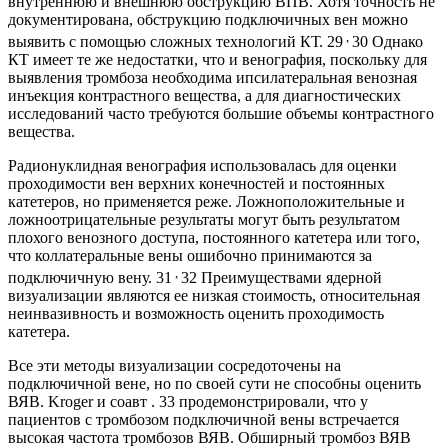
внутреннюю и внешнюю обструкцию ВПВ. Хотя точность не
документирована, обструкцию подключичных вен можно
,
выявить с помощью сложных технологий КТ. 29
30 Однако
КТ имеет те же недостатки, что и венография, поскольку для
выявления тромбоза необходима ипсилатеральная венозная
инъекция контрастного вещества, а для диагностических
исследований часто требуются большие объемы контрастного
вещества.
Радионуклидная венография использовалась для оценки
проходимости вен верхних конечностей и постоянных
катетеров, но применяется реже. Ложноположительные и
ложноотрицательные результаты могут быть результатом
плохого венозного доступа, постоянного катетера или того,
что коллатеральные вены ошибочно принимаются за
,
подключичную вену. 31
32 Преимуществами ядерной
визуализации являются ее низкая стоимость, относительная
неинвазивность и возможность оценить проходимость
катетера.
Все эти методы визуализации сосредоточены на
подключичной вене, но по своей сути не способны оценить
ВЯВ. Kroger и соавт . 33 продемонстрировали, что у
пациентов с тромбозом подключичной вены встречается
высокая частота тромбозов ВЯВ. Обширный тромбоз ВЯВ