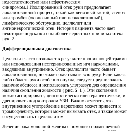
недостаточностью или нефротическим
синдромом.1 Изолированный отек руки предполагает
локализованный процесс, такой как венозный застой, стеноз
или тромбоз (окклюзивный или неокклюзивный),
лимфатическую обструкцию, целлюлит или
ангионевротический отек. История пациента часто дает
некоторые подсказки о наиболее вероятных причинах отека
рук. 2
Дифференциальная диагностика
Целлюлит часто возникает в результате проникающей травмы
или использования нестерилизованных игл наркоманами,
вводящими внутривенно. Отек целлюлита часто бывает
локализованным, но может охватывать всю руку. Если какая-
либо область руки особенно опухла, следует предположить
наличие абсцесса и использовать ультразвук для определения
наличия скопления жидкости (
рис. 5–1
). Эти скопления
можно аспирировать, диагностически или терапевтически, и
дренировать под контролем УЗИ. Важно отметить, что
внутривенное употребление наркотиков может привести к
тромбофлебиту, который может вызывать отек, а также может
сосуществовать с целлюлитом.
Лечение рака молочной железы с помощью подмышечной