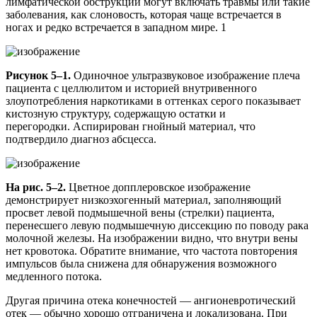
лимфатической обструкции могут включать травмы или такие
заболевания, как слоновость, которая чаще встречается в
ногах и редко встречается в западном мире. 1
Рисунок 5–1.
Одиночное ультразвуковое изображение плеча
пациента с целлюлитом и историей внутривенного
злоупотребления наркотиками в оттенках серого показывает
кистозную структуру, содержащую остатки и
перегородки. Аспирирован гнойный материал, что
подтвердило диагноз абсцесса.
На рис. 5–2.
Цветное допплеровское изображение
демонстрирует низкоэхогенный материал, заполняющий
просвет левой подмышечной вены (стрелки) пациента,
перенесшего левую подмышечную диссекцию по поводу рака
молочной железы. На изображении видно, что внутри вены
нет кровотока. Обратите внимание, что частота повторения
импульсов была снижена для обнаружения возможного
медленного потока.
Другая причина отека конечностей — ангионевротический
отек — обычно хорошо отграничена и локализована. При