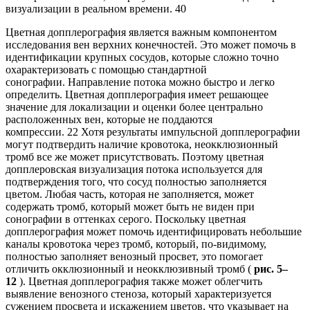
визуализации в реальном времени. 40
Цветная допплерография является важным компонентом
исследования вен верхних конечностей. Это может помочь в
идентификации крупных сосудов, которые сложно точно
охарактеризовать с помощью стандартной
сонографии. Направление потока можно быстро и легко
определить. Цветная допплерография имеет решающее
значение для локализации и оценки более центрально
расположенных вен, которые не поддаются
компрессии. 22 Хотя результаты импульсной допплерографии
могут подтвердить наличие кровотока, неокклюзионный
тромб все же может присутствовать. Поэтому цветная
допплеровская визуализация потока используется для
подтверждения того, что сосуд полностью заполняется
цветом. Любая часть, которая не заполняется, может
содержать тромб, который может быть не виден при
сонографии в оттенках серого. Поскольку цветная
допплерография может помочь идентифицировать небольшие
каналы кровотока через тромб, который, по-видимому,
полностью заполняет венозный просвет, это помогает
отличить окклюзионный и неокклюзивный тромб (
рис. 5–
12
). Цветная допплерография также может облегчить
выявление венозного стеноза, который характеризуется
сужением просвета и искажением цветов, что указывает на