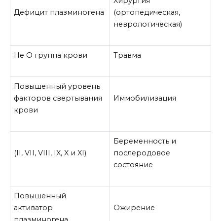
Хирургия
Дефицит плазминогена
(ортопедическая,
неврологическая)
Не О группа крови
Травма
Повышенный уровень
факторов свертывания
Иммобилизация
крови
Беременность и
(II, VII, VIII, IX, X и XI)
послеродовое
состояние
Повышенный
активатор
Ожирение
плазминогена