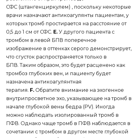
СФС (штангенциркулем) , поскольку некоторые
врачи назначают антикоагулянты пациентам, у
которых тромб простирается на расстояние от
0,5 до 1 см от СФС.
E.
У другого пациента с
тромбом в левой БПВ поперечное
изображение в оттенках серого демонстрирует,
что сгусток распространяется только в
БПВ. Таким образом, это будет расценено как
тромбоз глубоких вен, и пациенту будет
назначена антикоагулянтная
терапия.
F.
Обратите внимание на эхогенное
внутрипросветное эхо, указывающее на тромб в
начале глубокой вены бедра (PV). Иногда
можно наблюдать изолированный тромб в
ПФВ. Однако чаще тромб в ПФВ наблюдается в
сочетании с тромбом в другом месте глубокой