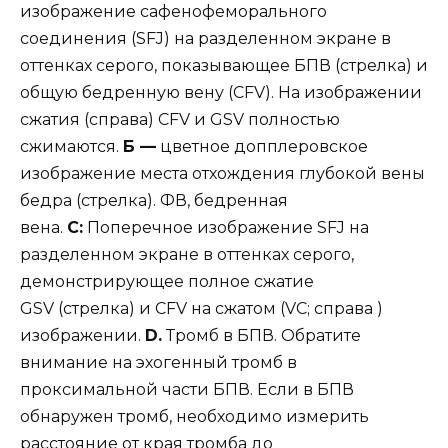
изображение сафенофеморального
соединения (SFJ) на разделенном экране в
оттенках серого, показывающее БПВ (стрелка) и
общую бедренную вену (CFV). На изображении
сжатия (справа) CFV и GSV полностью
сжимаются.
Б —
цветное допплеровское
изображение места отхождения глубокой вены
бедра (стрелка). ФВ, бедренная
вена.
C:
Поперечное изображение SFJ на
разделенном экране в оттенках серого,
демонстрирующее полное сжатие
GSV (стрелка) и CFV на сжатом (VC; справа )
изображении.
D.
Тромб в БПВ. Обратите
внимание на эхогенный тромб в
проксимальной части БПВ. Если в БПВ
обнаружен тромб, необходимо измерить
расстояние от края тромба до