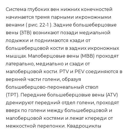
Система глубоких вен нижних конечностей
начинается тремя парными икроножными
венами ( рис. 22-1 ). Задние большеберцовые
вены (ЗТВ) возникают позади медиальной
лодыжки и поднимаются кзади от
большеберцовой кости в задних икроножных
мышцах. Малоберцовые вены (МВВ) проходят
латерально, медиально и сзади от
малоберцовой кости. PTV и PEV соединяются в
верхней части голени, образуя
большеберцово-перонеальный ствол
(TPT). Передние большеберцовые вены (ATV)
дренируют передний отдел голени, проходят
вверх по голени между большеберцовой и
малоберцовой костями и лежат кпереди от
межкостной перепонки. Квадроциклы