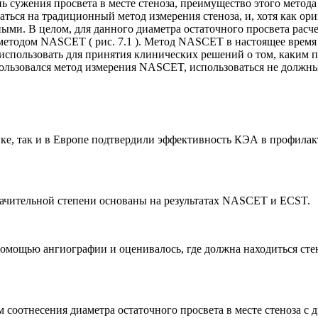
 сужения просвета в месте стеноза, преимущество этого метод
аться на традиционный метод измерения стеноза, и, хотя как 
и. В целом, для данного диаметра остаточного просвета расчет
етодом NASCET ( рис. 7.1 ). Метод NASCET в настоящее время 
 использовать для принятия клинических решений о том, каким
спользовался метод измерения NASCET, использоваться не должны
е, так и в Европе подтвердили эффективность КЭА в профилакт
начительной степени основаны на результатах NASCET и ECST.
 помощью ангиографии и оценивалось, где должна находиться ст
оотнесения диаметра остаточного просвета в месте стеноза с 