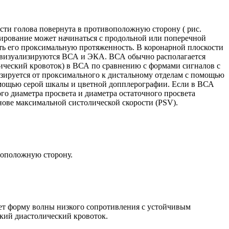
ости голова повернута в противоположную сторону ( рис.
анирование может начинаться с продольной или поперечной
ь его проксимальную протяженность. В коронарной плоскости
м визуализируются ВСА и ЭКА. ВСА обычно располагается
ический кровоток) в ВСА по сравнению с формами сигналов с
изируется от проксимального к дистальному отделам с помощью
омощью серой шкалы и цветной допплерографии. Если в ВСА
го диаметра просвета и диаметра остаточного просвета
снове максимальной систолической скорости (PSV).
ивоположную сторону.
ет форму волны низкого сопротивления с устойчивым
зкий диастолический кровоток.