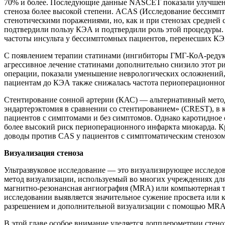
70% и более. Последующие данные NASCET показали улучшение 
стеноза более высокой степени. ACAS (Исследование бессимпт
стенотическими поражениями, но, как и при стенозах средней с
подтвердили пользу КЭА и подтвердили роль этой процедуры.
частоты инсульта у бессимптомных пациентов, перенесших КЭА
С появлением терапии статинами (ингибиторы ГМГ-КоА-редукт
агрессивное лечение статинами дополнительно снизило этот р
операции, показали уменьшение неврологических осложнений,
пациентам до КЭА также снижалась частота периоперационног
Стентирование сонной артерии (КАС) — альтернативный метод 
эндартерэктомия в сравнении со стентированием» (CREST), в
пациентов с симптомами и без симптомов. Однако каротидное с
более высокий риск периоперационного инфаркта миокарда. Кр
доводы против CAS у пациентов с симптоматическим стенозо
Визуализация стеноза
Ультразвуковое исследование — это визуализирующее исследов
метод визуализации, используемый во многих учреждениях для
магнитно-резонансная ангиография (MRA) или компьютерная то
исследовании выявляется значительное сужение просвета или к
разрешением и дополнительной визуализации с помощью MRA и
В этой главе особое внимание уделяется допплерометрии стено