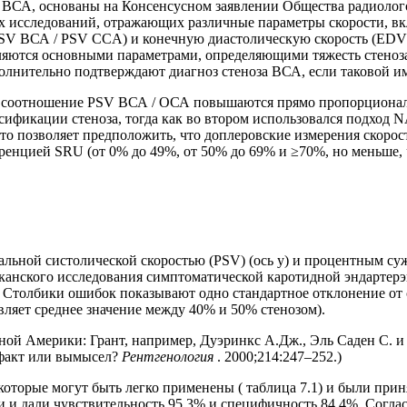
 ВСА, основаны на Консенсусном заявлении Общества радиологов
 исследований, отражающих различные параметры скорости, вк
 PSV ВСА / PSV CCA) и конечную диастолическую скорость (ED
ляются основными параметрами, определяющими тяжесть стеноз
нительно подтверждают диагноз стеноза ВСА, если таковой им
 и соотношение PSV ВСА / ОСА повышаются прямо пропорционал
сификации стеноза, тогда как во втором использовался подход
то позволяет предположить, что доплеровские измерения скорост
ренцией SRU (от 0% до 49%, от 50% до 69% и ≥70%, но меньше,
льной систолической скоростью (PSV) (ось y) и процентным с
канского исследования симптоматической каротидной эндартерэ
 Столбики ошибок показывают одно стандартное отклонение от с
авляет среднее значение между 40% и 50% стенозом).
ной Америки: Грант, например, Дуэринкс А.Дж., Эль Саден С. и
 факт или вымысел?
Рентгенология
. 2000;214:247–252.)
которые могут быть легко применены ( таблица 7.1) и были пр
 и дали чувствительность 95,3% и специфичность 84,4%. Согл