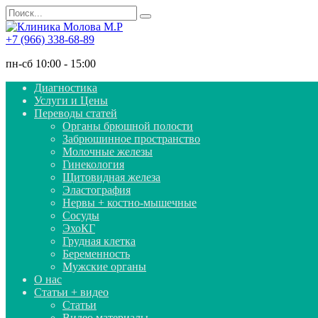
Перейти
Search
к
for:
содержанию
+7 (966) 338-68-89
пн-сб 10:00 - 15:00
Диагностика
Услуги и Цены
Переводы статей
Органы брюшной полости
Забрюшинное пространство
Молочные железы
Гинекология
Щитовидная железа
Эластография
Нервы + костно-мышечные
Сосуды
ЭхоКГ
Грудная клетка
Беременность
Мужские органы
О нас
Статьи + видео
Статьи
Видео материалы