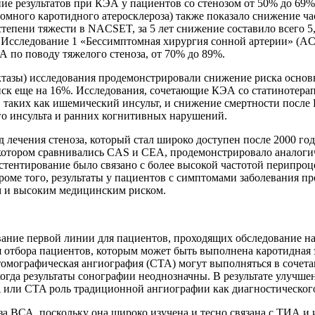
результатов при КЭА у пациентов со стенозом от 50% до 69%, 
омного каротидного атеросклероза) также показало снижение ч
тепени тяжести в NACSET, за 5 лет снижение составило всего 5,8
 Исследование 1 «Бессимптомная хирургия сонной артерии» (A
 по поводу тяжелого стеноза, от 70% до 89%.
азы) исследования продемонстрировали снижение риска основных
иск еще на 16%. Исследования, сочетающие КЭА со статинотера
 таких как ишемический инсульт, и снижение смертности после
о инсульта и ранних когнитивных нарушений.
лечения стеноза, который стал широко доступен после 2000 го
 котором сравнивались CAS и CEA, продемонстрировало аналоги
тентирование было связано с более высокой частотой перипроце
оме того, результаты у пациентов с симптомами заболевания п
м и высоким медицинским риском.
ание первой линии для пациентов, проходящих обследование на
 отбора пациентов, которым может быть выполнена каротидная 
мографическая ангиография (CTA) могут выполняться в сочетани
огда результаты сонографии неоднозначны. В результате улучше
ли CTA роль традиционной ангиографии как диагностического 
за ВСА, поскольку она широко изучена и тесно связана с ТИА и 