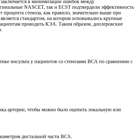
а заключается в минимизации ошибок между
оригинальные NASCET, так и ECST подтвердили эффективность
 процента стеноза, как правило, значительно выше при
является стандартом, на котором основывались крупные
 пациентам проводить КЭА. Таким образом, доплеровские
.
ике инсульта у пациентов со стенозами ВСА по сравнению с
енка артерии, чтобы можно было оценить локальную или
диаметром дистальной части ВСА.