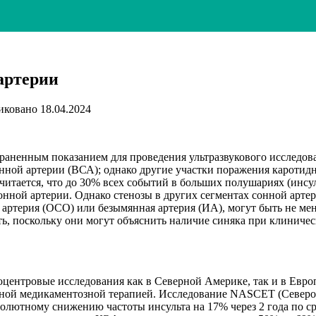
артерии
иковано
18.04.2024
траненным показанием для проведения ультразвукового исследов
нной артерии (ВСА); однако другие участки поражения каротид
Считается, что до 30% всех событий в больших полушариях (инс
онной артерии. Однако стенозы в других сегментах сонной артер
 артерия (ОСО) или безымянная артерия (ИА), могут быть не м
ть, поскольку они могут объяснить наличие синяка при клинич
оцентровые исследования как в Северной Америке, так и в Евр
нной медикаментозной терапией. Исследование NASCET (Северо
олютному снижению частоты инсульта на 17% через 2 года по с