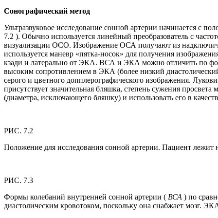
Сонографический метод
Ультразвуковое исследование сонной артерии начинается с пол
7.2 ). Обычно используется линейный преобразователь с часто
визуализации ОСО. Изображение ОСА получают из надключично
используется маневр «пятка-носок» для получения изображен
кзади и латерально от ЭКА. ВСА и ЭКА можно отличить по фо
высоким сопротивлением в ЭКА (более низкий диастолический 
серого и цветного допплерографического изображения. Луков
присутствует значительная бляшка, степень сужения просвета 
(диаметра, исключающего бляшку) и использовать его в качест
РИС. 7.2
Положение для исследования сонной артерии. Пациент лежит н
РИС. 7.3
Формы колебаний внутренней сонной артерии (
ВСА
) по срав
диастолическим кровотоком, поскольку она снабжает мозг. ЭК