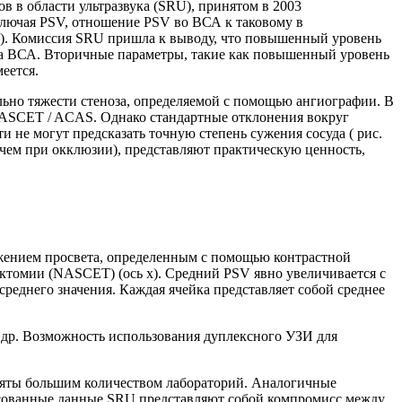
 в области ультразвука (SRU), принятом в 2003
лючая PSV, отношение PSV во ВСА к таковому в
V). Комиссия SRU пришла к выводу, что повышенный уровень
а ВСА. Вторичные параметры, такие как повышенный уровень
еется.
ьно тяжести стеноза, определяемой с помощью ангиографии. В
 NASCET / ACAS. Однако стандартные отклонения вокруг
и не могут предсказать точную степень сужения сосуда ( рис.
 чем при окклюзии), представляют практическую ценность,
ужением просвета, определенным с помощью контрастной
ктомии (NASCET) (ось x). Средний PSV явно увеличивается с
реднего значения. Каждая ячейка представляет собой среднее
 др. Возможность использования дуплексного УЗИ для
иняты большим количеством лабораторий. Аналогичные
асованные данные SRU представляют собой компромисс между