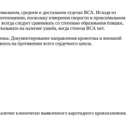
имальном, среднем и дистальном отделах ВСА. Исходя из
соотношении, поскольку измерения скорости в проксимальном
всегда следует сравнивать со степенью образования бляшки,
азывать на наличие ушиба, когда стеноза ВСА нет.
чника. Документирование направления кровотока и внешний
ялось на протяжении всего сердечного цикла.
наличие клинически выявленного каротидного кровоизлияния.