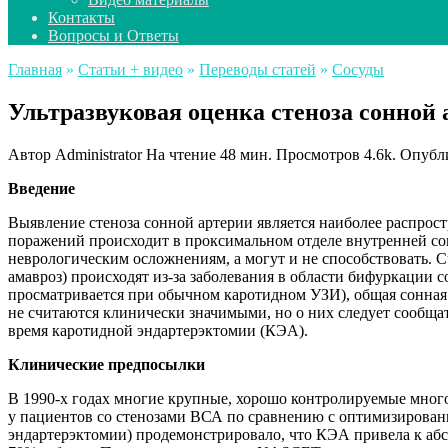
Контакты
Вопросы и Ответы
Главная
»
Статьи + видео
»
Переводы статей
»
Сосуды
Ультразвуковая оценка стеноза сонной 
Автор
Administrator
На чтение
48 мин.
Просмотров
4.6k.
Опубл
Введение
Выявление стеноза сонной артерии является наиболее распрос
поражений происходит в проксимальном отделе внутренней со
неврологическим осложнениям, а могут и не способствовать. 
амавроз) происходят из-за заболевания в области бифуркации с
просматривается при обычном каротидном УЗИ), общая сонная
не считаются клинически значимыми, но о них следует сообща
время каротидной эндартерэктомии (КЭА).
Клинические предпосылки
В 1990-х годах многие крупные, хорошо контролируемые мног
у пациентов со стенозами ВСА по сравнению с оптимизирова
эндартерэктомии) продемонстрировало, что КЭА привела к абс