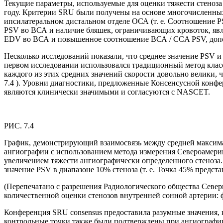
Текущие параметры, используемые для оценки тяжести стеноза
году. Критерии SRU были получены на основе многочисленных
ипсилатеральном дистальном отделе ОСА (т. е. Соотношение
PSV во ВСА и наличие бляшек, ограничивающих кровоток, яв
EDV во ВСА и повышенное соотношение ВСА / CCA PSV, допол
Несколько исследований показали, что среднее значение PSV
первом исследовании использовался традиционный метод клас
каждого из этих средних значений скорости довольно велики, ч
7.4 ). Уровни диагностики, предложенные Консенсусной конфе
являются клинически значимыми и согласуются с NASCET.
РИС. 7.4
График, демонстрирующий взаимосвязь между средней максима
ангиографии с использованием метода измерения Североамери
увеличением тяжести ангиографически определенного стеноза.
значение PSV в диапазоне 10% стеноза (т. е. Точка 45% предст
(Перепечатано с разрешения Радиологического общества Север
количественной оценки стенозов внутренней сонной артерии:
Конференция SRU consensus предоставила разумные значения, 
контрольные точки также были подтверждены при ангиографии