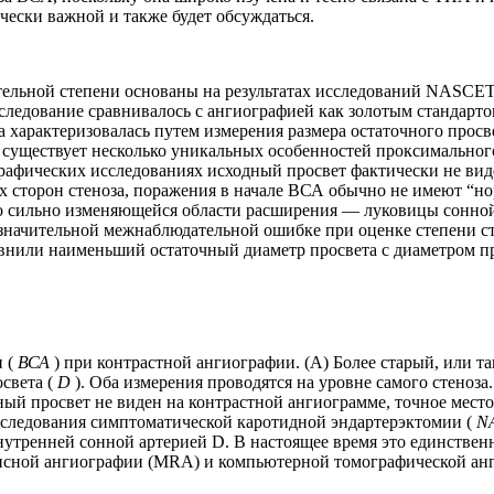
ески важной и также будет обсуждаться.
ельной степени основаны на результатах исследований NASCET и 
следование сравнивалось с ангиографией как золотым стандарт
 характеризовалась путем измерения размера остаточного просве
ов, существует несколько уникальных особенностей проксимально
афических исследованиях исходный просвет фактически не виден
х сторон стеноза, поражения в начале ВСА обычно не имеют “но
о сильно изменяющейся области расширения — луковицы сонной
 значительной межнаблюдательной ошибке при оценке степени 
ли наименьший остаточный диаметр просвета с диаметром просв
и (
ВСА
) при контрастной ангиографии. (A) Более старый, или 
освета (
D
). Оба измерения проводятся на уровне самого стеноз
ный просвет не виден на контрастной ангиограмме, точное мест
сследования симптоматической каротидной эндартерэктомии (
N
внутренней сонной артерией D. В настоящее время это единстве
ансной ангиографии (MRA) и компьютерной томографической ан