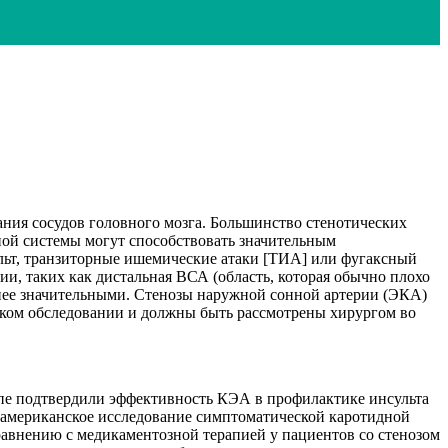
ания сосудов головного мозга. Большинство стенотических
ной системы могут способствовать значительным
ульт, транзиторные ишемические атаки [ТИА] или фугаксный
ии, таких как дистальная ВСА (область, которая обычно плохо
енее значительными. Стенозы наружной сонной артерии (ЭКА)
еском обследовании и должны быть рассмотрены хирургом во
опе подтвердили эффективность КЭА в профилактике инсульта
американское исследование симптоматической каротидной
равнению с медикаментозной терапией у пациентов со стенозом