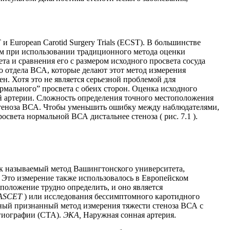
European Carotid Surgery Trials (ECST). В большинстве
ом при использовании традиционного метода оценки
та и сравнения его с размером исходного просвета сосуда
го отдела ВСА, которые делают этот метод измерения
. Хотя это не является серьезной проблемой для
рмального” просвета с обеих сторон. Оценка исходного
 артерии. Сложность определения точного местоположения
стеноза ВСА. Чтобы уменьшить ошибку между наблюдателями,
ета нормальной ВСА дистальнее стеноза ( рис. 7.1 ).
так называемый метод Вашингтонского университета,
а. Это измерение также использовалось в Европейском
оположение трудно определить, и оно является
ASCET
) или исследования бессимптомного каротидного
нный признанный метод измерения тяжести стеноза ВСА с
гиографии (CTA).
ЭКА,
Наружная сонная артерия.