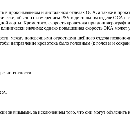
ть в проксимальном и дистальном отделах ОСА, а также в прокс
тически, обычно с измерением PSV в дистальном отделе ОСА в 
ой аорты. Кроме того, скорость кровотока при допплерографии 
е клинически значима; однако повышенная скорость ЭКА может ук
кости, между поперечными отростками шейного отдела позвоно
тобы направление кровотока было головным (к голове) и сохран
резистентности.
ВСА.
ки значимыми, за исключением того, что они могут объяснить 