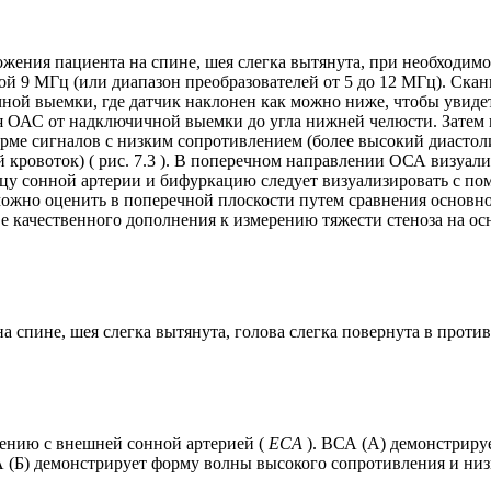
ожения пациента на спине, шея слегка вытянута, при необходим
той 9 МГц (или диапазон преобразователей от 5 до 12 МГц). Ск
й выемки, где датчик наклонен как можно ниже, чтобы увидет
ия ОАС от надключичной выемки до угла нижней челюсти. Зате
рме сигналов с низким сопротивлением (более высокий диастол
кровоток) ( рис. 7.3 ). В поперечном направлении ОСА визуал
ицу сонной артерии и бифуркацию следует визуализировать с п
можно оценить в поперечной плоскости путем сравнения основно
ве качественного дополнения к измерению тяжести стеноза на о
а спине, шея слегка вытянута, голова слегка повернута в прот
нению с внешней сонной артерией (
ECA
). ВСА (А) демонстриру
А (Б) демонстрирует форму волны высокого сопротивления и ни