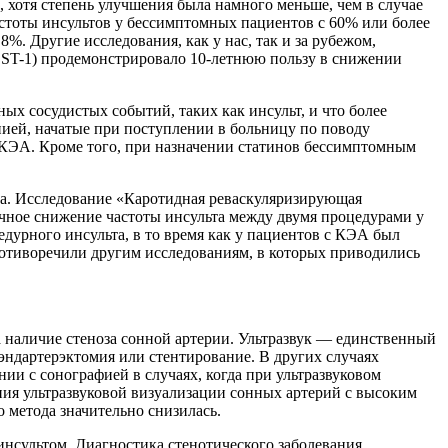
хотя степень улучшения была намного меньше, чем в случае
астоты инсультов у бессимптомных пациентов с 60% или более
%. Другие исследования, как у нас, так и за рубежом,
CST-1) продемонстрировало 10-летнюю пользу в снижении
 сосудистых событий, таких как инсульт, и что более
пией, начатые при поступлении в больницу по поводу
 КЭА. Кроме того, при назначении статинов бессимптомным
да. Исследование «Каротидная реваскуляризирующая
чное снижение частоты инсульта между двумя процедурами у
дурного инсульта, в то время как у пациентов с КЭА был
ротиворечили другим исследованиям, в которых приводились
 наличие стеноза сонной артерии. Ультразвук — единственный
эндартерэктомия или стентирование. В других случаях
и с сонографией в случаях, когда при ультразвуковом
ния ультразвуковой визуализации сонных артерий с высоким
метода значительно снизилась.
инсультом. Диагностика стенотического заболевания,