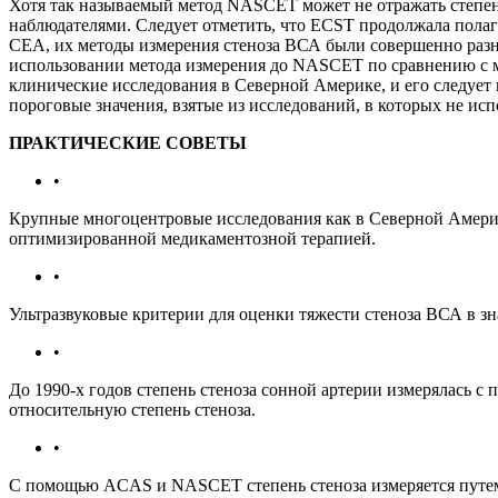
Хотя так называемый метод NASCET может не отражать степень
наблюдателями. Следует отметить, что ECST продолжала полаг
CEA, их методы измерения стеноза ВСА были совершенно разным
использовании метода измерения до NASCET по сравнению с м
клинические исследования в Северной Америке, и его следует
пороговые значения, взятые из исследований, в которых не и
ПРАКТИЧЕСКИЕ СОВЕТЫ
•
Крупные многоцентровые исследования как в Северной Америк
оптимизированной медикаментозной терапией.
•
Ультразвуковые критерии для оценки тяжести стеноза ВСА в з
•
До 1990-х годов степень стеноза сонной артерии измерялась с
относительную степень стеноза.
•
С помощью ACAS и NASCET степень стеноза измеряется путем с