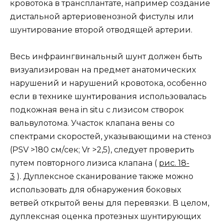
кровотока в трансплантате, например создание
дистальной артериовенозной фистулы или
шунтирование второй отводящей артерии.
Весь инфраингвинальный шунт должен быть
визуализирован на предмет анатомических
нарушений и нарушений кровотока, особенно
если в технике шунтирования использовалась
подкожная вена in situ с лизисом створок
вальвулотома. Участок клапана вены со
спектрами скоростей, указывающими на стеноз
(PSV >180 см/сек; Vr >2,5), следует проверить
путем повторного лизиса клапана (
рис. 18-
3
). Дуплексное сканирование также можно
использовать для обнаружения боковых
ветвей открытой вены для перевязки. В целом,
дуплексная оценка протезных шунтирующих