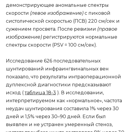
демонстрирующее аномальные спектры
скорости
(левое изображение)
с пиковой
систолической скоростью (ПСВ) 220 см/сек и
сужением просвета. После ревизии
(правое
изображение)
регистрируются нормальные
спектры скорости (PSV = 100 см/сек).
Исследование 626 последовательных
шунтирований инфраингвинальных вен
показало, что результаты интраоперационной
дуплексной диагностики предсказывают
исход (
таблица 18-3
). В исследовании,
интерпретируемом как «нормальное», частота
неудач шунтирования составила 1% через 30
дней и 1,5% через 30–90 дней. Если был
выявлен и не устранен умеренный стеноз,