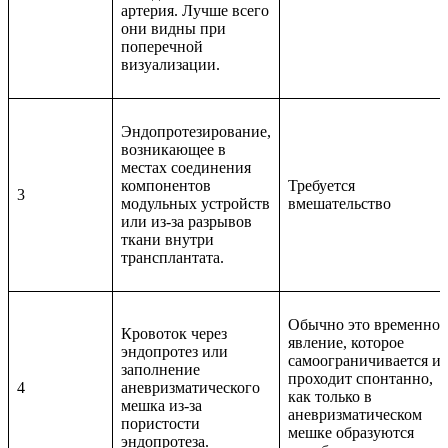
артерия. Лучше всего
они видны при
поперечной
визуализации.
Эндопротезирование,
возникающее в
местах соединения
компонентов
Требуется
3
модульных устройств
вмешательство
или из-за разрывов
ткани внутри
трансплантата.
Обычно это временное
Кровоток через
явление, которое
эндопротез или
самоограничивается и
заполнение
проходит спонтанно,
4
аневризматического
как только в
мешка из-за
аневризматическом
пористости
мешке образуются
эндопротеза.