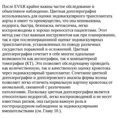
После EVAR крайне важны частое обследование и
объективное наблюдение. Цветная допплерография
использовалась для оценки эндоваскулярного трансплантата
аорты и имеет то преимущество, что она неинвазивна,
недорога, быстра, безопасна, нетоксична, легко
воспроизводима и хорошо переносится пациентами. Этот
метод уже стал важным инструментом как при планировании,
так и при послеоперационной оценке эндоваскулярных
трансплантатов, установленных по поводу различных
сосудистых поражений и осложнений. Цветная
допплерография сочетает в себе многие идеальные
возможности как ангиографии, так и компьютерной
томографии (КТ). Это позволяет обследующему проводить
как количественную, так и качественную оценку кровотока
через эндоваскулярный трансплантат. Сочетание цветной
допплерографии и допплеровского анализа формы волны
позволяет легко отличить нормальную картину кровотока от
аномальной, связанной с различными
патологиями. Поскольку цветная допплерография является
относительно недорогой, легко воспроизводимой и не несет
известных рисков, она сыграла важную роль в
постпроцедурном наблюдении за эндоваскулярными
вмешательствами (см. Главу 16 ).