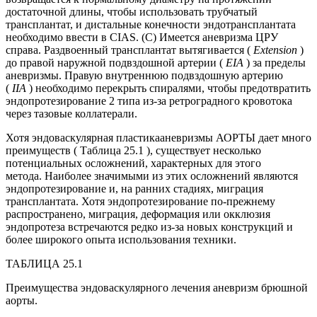
достаточной длины, чтобы использовать трубчатый
трансплантат, и дистальные конечности эндотрансплантата
необходимо ввести в CIAS. (C) Имеется аневризма ЦРУ
справа. Раздвоенный трансплантат вытягивается (
Extension
)
до правой наружной подвздошной артерии (
EIA
) за пределы
аневризмы. Правую внутреннюю подвздошную артерию
(
IIA
) необходимо перекрыть спиралями, чтобы предотвратить
эндопротезирование 2 типа из-за ретроградного кровотока
через тазовые коллатерали.
Хотя эндоваскулярная пластикааневризмы АОРТЫ дает много
преимуществ ( Таблица 25.1 ), существует несколько
потенциальных осложнений, характерных для этого
метода. Наиболее значимыми из этих осложнений являются
эндопротезирование и, на ранних стадиях, миграция
трансплантата. Хотя эндопротезирование по-прежнему
распространено, миграция, деформация или окклюзия
эндопротеза встречаются редко из-за новых конструкций и
более широкого опыта использования техники.
ТАБЛИЦА 25.1
Преимущества эндоваскулярного лечения аневризм брюшной
аорты.