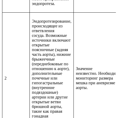
эндопротеза.
Эндопротезирование,
происходящее из
ответвления
сосуда. Возможные
источники включают
открытые
поясничные (задняя
часть аорты), нижние
брыжеечные
(переднебоковые по
отношению к аорте),
Значение
дополнительные
неизвестно. Необходи
2
почечные или
мониторинг размера
гипогастральные
мешка при аневризме
(внутренние
аорты.
подвздошные)
артерии или другие
открытые ветви
брюшной аорты,
такие как правая
гонадная