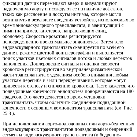
фиксации датчик перемещают вверх и визуализируют
надпочечную аорту и исследуют ее на наличие дефектов,
таких как расслоение и лоскуты интимы, которые могли
возникнуть в результате введения устройств, используемых во
время эндоваскулярного трансплантата, и манипуляций с
ними (например, катетеров, направляющих спиц,
оболочек). Скорость кровотока регистрируется
непосредственно проксимальнее эндопротеза. Затем тело
эндоваскулярного трансплантата сканируется по всей его
длине в режиме цветной допплерографии и выполняется
поиск участков цветовых сигналов потока и любых дефектов
наполнения. Доплеровские сигналы и оценки скорости
кровотока регистрируются во внутрианевризматической
части трансплантата с уделением особого внимания любым
участкам перегиба и / или перекручивания, которые могут
привести к стенозу и снижению кровотока. Часто кажется, что
подвздошные конечности эндопротеза поворачиваются на 180
градусов. Это часто делается во время установки
трансплантата, чтобы облегчить соединение подвздошной
конечности с основным компонентом трансплантата (см. Рис.
25.3 ).
При использовании аорто-подвздошных или аорто-бедренных
эндоваскулярных трансплантатов подвздошный и бедренный
сегменты эндоваскулярного трансплантата (и бедренно-