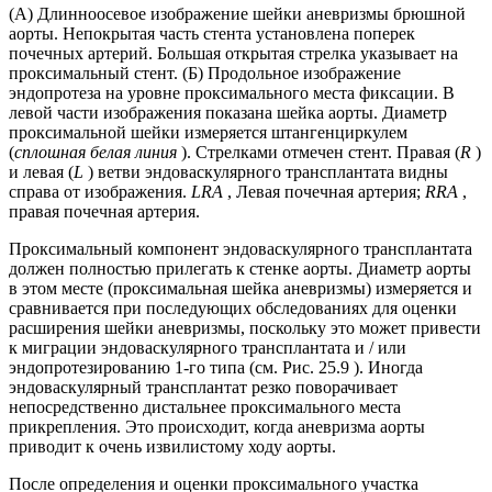
(А) Длинноосевое изображение шейки аневризмы брюшной
аорты. Непокрытая часть стента установлена поперек
почечных артерий. Большая открытая стрелка указывает на
проксимальный стент. (Б) Продольное изображение
эндопротеза на уровне проксимального места фиксации. В
левой части изображения показана шейка аорты. Диаметр
проксимальной шейки измеряется штангенциркулем
(
сплошная белая линия
). Стрелками отмечен стент. Правая (
R
)
и левая (
L
) ветви эндоваскулярного трансплантата видны
справа от изображения.
LRA
, Левая почечная артерия;
RRA
,
правая почечная артерия.
Проксимальный компонент эндоваскулярного трансплантата
должен полностью прилегать к стенке аорты. Диаметр аорты
в этом месте (проксимальная шейка аневризмы) измеряется и
сравнивается при последующих обследованиях для оценки
расширения шейки аневризмы, поскольку это может привести
к миграции эндоваскулярного трансплантата и / или
эндопротезированию 1-го типа (см. Рис. 25.9 ). Иногда
эндоваскулярный трансплантат резко поворачивает
непосредственно дистальнее проксимального места
прикрепления. Это происходит, когда аневризма аорты
приводит к очень извилистому ходу аорты.
После определения и оценки проксимального участка