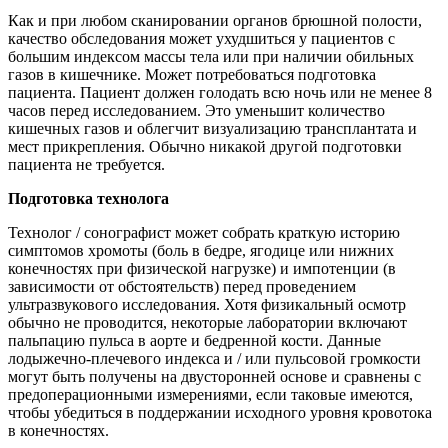
Как и при любом сканировании органов брюшной полости,
качество обследования может ухудшиться у пациентов с
большим индексом массы тела или при наличии обильных
газов в кишечнике. Может потребоваться подготовка
пациента. Пациент должен голодать всю ночь или не менее 8
часов перед исследованием. Это уменьшит количество
кишечных газов и облегчит визуализацию трансплантата и
мест прикрепления. Обычно никакой другой подготовки
пациента не требуется.
Подготовка технолога
Технолог / сонографист может собрать краткую историю
симптомов хромоты (боль в бедре, ягодице или нижних
конечностях при физической нагрузке) и импотенции (в
зависимости от обстоятельств) перед проведением
ультразвукового исследования. Хотя физикальный осмотр
обычно не проводится, некоторые лаборатории включают
пальпацию пульса в аорте и бедренной кости. Данные
лодыжечно-плечевого индекса и / или пульсовой громкости
могут быть получены на двусторонней основе и сравнены с
предоперационными измерениями, если таковые имеются,
чтобы убедиться в поддержании исходного уровня кровотока
в конечностях.