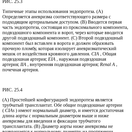
РИС. 25.3
Типичные этапы использования эндопротеза. (А)
Определяется аневризма соответствующего размера с
подходящим артериальным доступом. (B) Вводится первая
часть эндопротеза, состоящая из проксимального компонента,
подвздошного компонента и ворот, через которые вводится
другой подвздошный компонент. (C) Второй подвздошный
компонент был вставлен в ворота и должен образовать
прочную пломбу, которая изолирует аневризматический
мешок от воздействия кровяного давления.
CIA
, Общая
подвздошная артерия;
EIA
, наружная подвздошная
артерия;
IIA
, внутренняя подвздошная артерия;
Renal A
,
почечная артерия.
РИС. 25.4
(A) Простейшей конфигурацией эндопротеза является
трубчатый трансплантат. Обе общие подвздошные артерии
(
CIAs
) имеют нормальный диаметр, и имеется достаточная
длина аорты с нормальным диаметром выше и ниже
аневризмы для введения и фиксации трубчатого
трансплантата. (B) Диаметр аорты ниже аневризмы не
возвращается к нормальному диаметру на протяжении