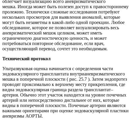
облегчает визуализацию всего аневризматического
мешка. Иногда может быть полезен доступ к правостороннему
пролежню. Технически сложные исследования потребуют
нескольких просмотров для выявления аномалий, которые
могут быть незаметны в какой-либо одной проекции. Любое
обследование, которое не позволяет визуализировать весь
аневризматический мешок целиком, может иметь
ограниченную диагностическую ценность, и может
потребоваться повторное обследование, если врач,
осуществляющий перевод, сочтет это необходимым.
Технический протокол
Ультразвуковая оценка начинается с определения части
эндоваскулярного трансплантата внутрианевризматического
мешка в поперечной плоскости ( рис. 25.7 ). Затем эндопротез
проводят проксимально к верхнему месту прикрепления, где
видна эндоваскулярная граница раздела трансплантат–
артерия. Обычно этот участок находится на уровне почечных
артерий или непосредственно дистальнее от них, которые
видны в поперечной плоскости. Почечные артерии являются
важными ориентирами при оценке эндоваскулярной пластики
аневризмы АОРТЫ.