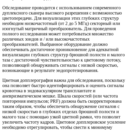
Обследование проводится с использованием современного
дуплексного сканера высокого разрешения с возможностью
цветопередачи. Для визуализации этих глубоких структур
необходим низкочастотный (от 2 до 5 МГц) секторный или
изогнутый матричный преобразователь. Для проведения
полного исследования может потребоваться множество
различных зондов и / или высокочастотных
преобразователей. Выбранное оборудование должно
обеспечивать достаточное проникновение для адекватной
визуализации глубоких структур брюшной полости и малого
таза с достаточной чувствительностью к цветовому потоку,
позволяющей обнаруживать сигналы с низкой скоростью,
возникающие в результате эндопротезирования.
Цветная допплерография важна для обследования, поскольку
она позволяет быстро идентифицировать и оценить сигналы
кровотока в эндоваскулярном трансплантате и
аневризматическом мешке. Шкала скоростей (или частота
повторения импульсов; PRF) должна быть скорректирована
таким образом, чтобы обеспечить обнаружение сигналов с
низкой скоростью в глубоких отделах брюшной полости и
малого таза с помощью узкой цветной рамки, что позволит
увеличить частоту кадров. Цветовое допплеровское усиление
необходимо отрегулировать, чтобы свести к минимуму