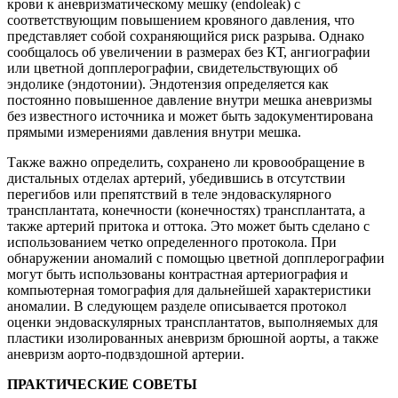
крови к аневризматическому мешку (endoleak) с
соответствующим повышением кровяного давления, что
представляет собой сохраняющийся риск разрыва. Однако
сообщалось об увеличении в размерах без КТ, ангиографии
или цветной допплерографии, свидетельствующих об
эндолике (эндотонии). Эндотензия определяется как
постоянно повышенное давление внутри мешка аневризмы
без известного источника и может быть задокументирована
прямыми измерениями давления внутри мешка.
Также важно определить, сохранено ли кровообращение в
дистальных отделах артерий, убедившись в отсутствии
перегибов или препятствий в теле эндоваскулярного
трансплантата, конечности (конечностях) трансплантата, а
также артерий притока и оттока. Это может быть сделано с
использованием четко определенного протокола. При
обнаружении аномалий с помощью цветной допплерографии
могут быть использованы контрастная артериография и
компьютерная томография для дальнейшей характеристики
аномалии. В следующем разделе описывается протокол
оценки эндоваскулярных трансплантатов, выполняемых для
пластики изолированных аневризм брюшной аорты, а также
аневризм аорто-подвздошной артерии.
ПРАКТИЧЕСКИЕ СОВЕТЫ