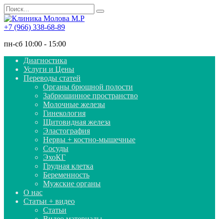
Перейти
Search
к
for:
содержанию
+7 (966) 338-68-89
пн-сб 10:00 - 15:00
Диагностика
Услуги и Цены
Переводы статей
Органы брюшной полости
Забрюшинное пространство
Молочные железы
Гинекология
Щитовидная железа
Эластография
Нервы + костно-мышечные
Сосуды
ЭхоКГ
Грудная клетка
Беременность
Мужские органы
О нас
Статьи + видео
Статьи
Видео материалы