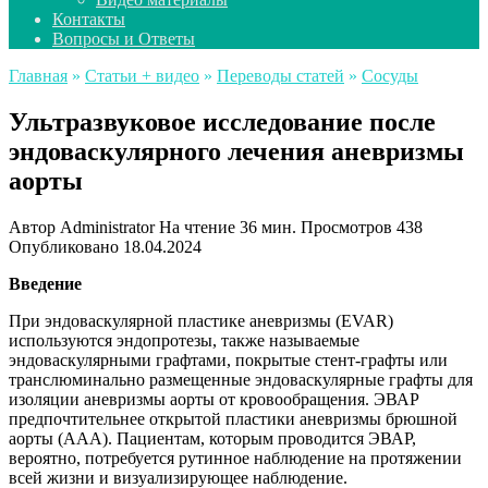
Контакты
Вопросы и Ответы
Главная
»
Статьи + видео
»
Переводы статей
»
Сосуды
Ультразвуковое исследование после
эндоваскулярного лечения аневризмы
аорты
Автор
Administrator
На чтение
36 мин.
Просмотров
438
Опубликовано
18.04.2024
Введение
При эндоваскулярной пластике аневризмы (EVAR)
используются эндопротезы, также называемые
эндоваскулярными графтами, покрытые стент-графты или
транслюминально размещенные эндоваскулярные графты для
изоляции аневризмы аорты от кровообращения. ЭВАР
предпочтительнее открытой пластики аневризмы брюшной
аорты (ААА). Пациентам, которым проводится ЭВАР,
вероятно, потребуется рутинное наблюдение на протяжении
всей жизни и визуализирующее наблюдение.