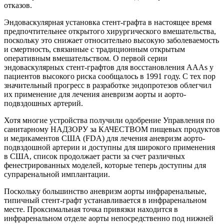
отказов.
Эндоваскулярная установка стент-графта в настоящее время
предпочтительнее открытого хирургического вмешательства,
поскольку это снижает относительно высокую заболеваемость
и смертность, связанные с традиционным открытым
оперативным вмешательством. О первой серии
эндоваскулярных стент-графтов для восстановления AAAs у
пациентов высокого риска сообщалось в 1991 году. С тех пор
значительный прогресс в разработке эндопротезов облегчил
их применение для лечения аневризм аорты и аорто-
подвздошных артерий.
Хотя многие устройства получили одобрение Управления по
санитарному НАДЗОРУ за КАЧЕСТВОМ пищевых продуктов
и медикаментов США (FDA) для лечения аневризм аорто-
подвздошной артерии и доступны для широкого применения
в США, список продолжает расти за счет различных
фенестрированных моделей, которые теперь доступны для
супраренальной имплантации.
Поскольку большинство аневризм аорты инфраренальные,
типичный стент-графт устанавливается в инфраренальном
месте. Проксимальная точка привязки находится в
инфраренальном отделе аорты непосредственно под нижней