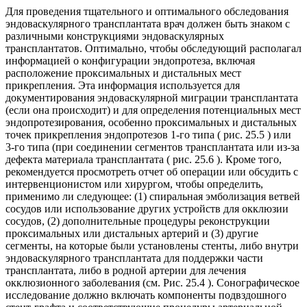
Для проведения тщательного и оптимального обследования
эндоваскулярного трансплантата врач должен быть знаком с
различными конструкциями эндоваскулярных
трансплантатов. Оптимально, чтобы обследующий располагал
информацией о конфигурации эндопротеза, включая
расположение проксимальных и дистальных мест
прикрепления. Эта информация используется для
документирования эндоваскулярной миграции трансплантата
(если она происходит) и для определения потенциальных мест
эндопротезирования, особенно проксимальных и дистальных
точек прикрепления эндопротезов 1-го типа ( рис. 25.5 ) или
3-го типа (при соединении сегментов трансплантата или из-за
дефекта материала трансплантата ( рис. 25.6 ). Кроме того,
рекомендуется просмотреть отчет об операции или обсудить с
интервенционистом или хирургом, чтобы определить,
применимо ли следующее: (1) спиральная эмболизация ветвей
сосудов или использование других устройств для окклюзии
сосудов, (2) дополнительные процедуры реконструкции
проксимальных или дистальных артерий и (3) другие
сегменты, на которые были установлены стенты, либо внутри
эндоваскулярного трансплантата для поддержки части
трансплантата, либо в родной артерии для лечения
окклюзионного заболевания (см. Рис. 25.4 ). Сонографическое
исследование должно включать компоненты подвздошного