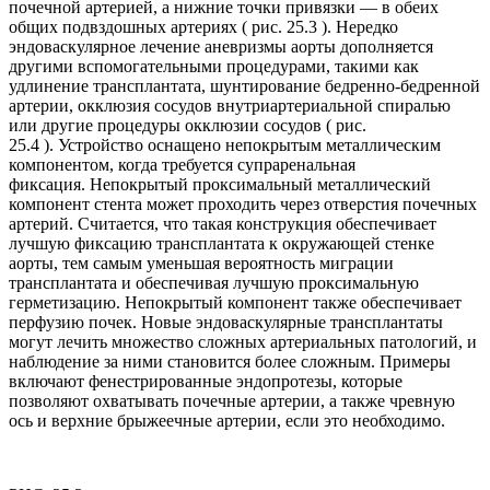
почечной артерией, а нижние точки привязки — в обеих
общих подвздошных артериях ( рис. 25.3 ). Нередко
эндоваскулярное лечение аневризмы аорты дополняется
другими вспомогательными процедурами, такими как
удлинение трансплантата, шунтирование бедренно-бедренной
артерии, окклюзия сосудов внутриартериальной спиралью
или другие процедуры окклюзии сосудов ( рис.
25.4 ). Устройство оснащено непокрытым металлическим
компонентом, когда требуется супраренальная
фиксация. Непокрытый проксимальный металлический
компонент стента может проходить через отверстия почечных
артерий. Считается, что такая конструкция обеспечивает
лучшую фиксацию трансплантата к окружающей стенке
аорты, тем самым уменьшая вероятность миграции
трансплантата и обеспечивая лучшую проксимальную
герметизацию. Непокрытый компонент также обеспечивает
перфузию почек. Новые эндоваскулярные трансплантаты
могут лечить множество сложных артериальных патологий, и
наблюдение за ними становится более сложным. Примеры
включают фенестрированные эндопротезы, которые
позволяют охватывать почечные артерии, а также чревную
ось и верхние брыжеечные артерии, если это необходимо.