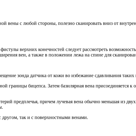
 вены с любой стороны, полезно сканировать вниз от внутренн
фистулы верхних конечностей следует рассмотреть возможность
расширения вен, а также в положении лежа на спине для сканир
мещение зонда датчика от кожи во избежание сдавливания таких
ной границы бицепса. Затем базилярная вена присоединяется к о
терий предплечья, причем лучевая вена обычно меньшая из дву
ы.
 другом, так и с поверхностными венами.