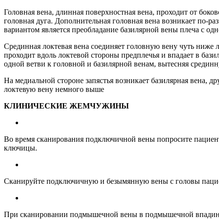
Головная вена, длинная поверхностная вена, проходит от боко
головная дуга. Дополнительная головная вена возникает по-р
вариантом является преобладание базилярной вены плеча с о
Срединная локтевая вена соединяет головную вену чуть ниже л
проходит вдоль локтевой стороны предплечья и впадает в бази
одной ветви к головной и базилярной венам, вытесняя средин
На медиальной стороне запястья возникает базилярная вена, д
локтевую вену немного выше
КЛИНИЧЕСКИЕ ЖЕМЧУЖИНЫ
Во время сканирования подключичной вены попросите пациента
ключицы.
Сканируйте подключичную и безымянную вены с головы пациен
При сканировании подмышечной вены в подмышечной впадине по