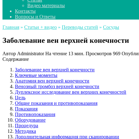
Видео материалы
Контакты
Вопросы и Ответы
Главная
»
Статьи + видео
»
Переводы статей
»
Сосуды
Заболевание вен верхней конечности
Автор
Administrator
На чтение
13 мин.
Просмотров
969
Опубли
Содержание
Заболевание вен верхней конечности
Ключевые моменты
Анатомия вен верхней конечности
Венозный тромбоз верхней конечности
Дуплексное исследование вен верхних конечностей
Цель
Общие показания и противопоказания
Показания
Противопоказания
Оборудование
Процедура
Методика
Дополнительная информация при сканировании