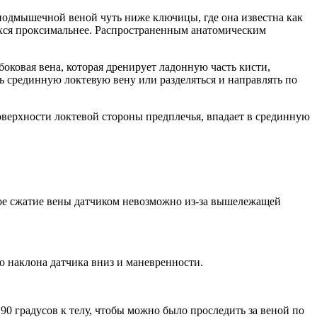
с подмышечной веной чуть ниже ключицы, где она известна как
ихся проксимальнее. Распространенным анатомическим
оковая вена, которая дренирует ладонную часть кисти,
ь срединную локтевую вену или разделяться и направлять по
поверхности локтевой стороны предплечья, впадает в срединную
ное сжатие вены датчиком невозможно из-за вышележащей
 наклона датчика вниз и маневренности.
 градусов к телу, чтобы можно было проследить за веной по