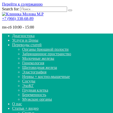
Перейти к содержанию
Search for:
+7 (966) 338-68-89
пн-сб 10:00 - 15:00
Диагностика
Услуги и Цены
Переводы статей
Органы брюшной полости
Забрюшинное пространство
Молочные железы
Гинекология
Щитовидная железа
Эластография
Нервы + костно-мышечные
Сосуды
ЭхоКГ
Грудная клетка
Беременность
Мужские органы
О нас
Статьи + видео
Статьи