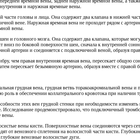
з передней яремной вены, задней наружной яремной вены, а так
нутренняя и наружная яремные вены.
й части головы и лица. Она содержит два клапана в нижней час
чной вене. Наружная яремная вена не проходит рядом с артери
емной вены.
 шеи и головного мозга. Она содержит два клапана, которые мог
ит вниз по боковой поверхности шеи, сначала к внутренней сонн
чной артерии и соединяется с подключичной веной, образуя пра
ибру, чем правая внутренняя яремная вена, пересекает общую с
затем пересекает безымянную артерию, образуя вместе с правой
еральная грудная вена, грудная ветвь торакоакромиальной вены 
ную роль в обеспечении коллатерального кровотока при наличи
способности этих вен грудной стенки при необходимости изменя
е. Исследование продемонстрировало, что подключичный тромбо
 вены.
осистые вены кисти. Поверхностные вены соединяются через сет
дят от венозного сплетения на волосистой части кисти. Глубок
 глубокие венозные волосистые дуги.