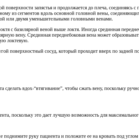
вой поверхности запястья и продолжается до плеча, соединяясь 
азному из сегментов вдоль основной головной вены, соединяющ
дной или двумя уменьшительными головными венами.
октя с базилярной веной выше локтя. Иногда срединная переднеб
лярную вену. Срединная переднебоковая вена может образовыват
ную локтевую.
ругой поверхностный сосуд, который проходит вверх по задней 
 сделать вдох-“втягивание”, чтобы сжать вену, поскольку руч
та, поскольку это дает лучшую возможность для максимального
днимите руку пациента и положите ее на кровать под углом 90