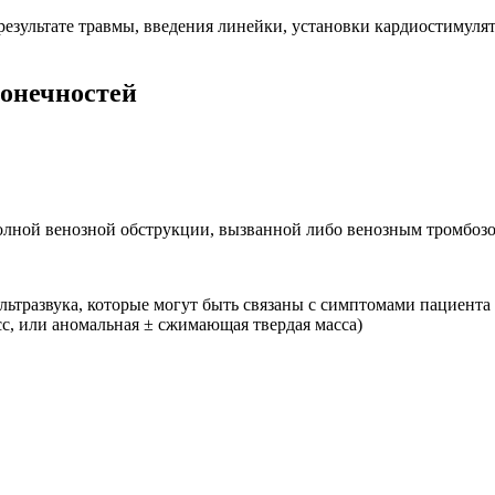
результате травмы, введения линейки, установки кардиостимуля
конечностей
олной венозной обструкции, вызванной либо венозным тромбоз
льтразвука, которые могут быть связаны с симптомами пациент
сс, или аномальная ± сжимающая твердая масса)