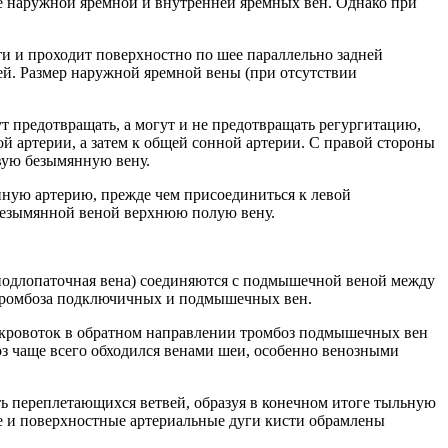
же наружной яремной и внутренней яремных вен. Однако при
ти и проходит поверхностно по шее параллельно задней
ей. Размер наружной яремной вены (при отсутствии
ут предотвращать, а могут и не предотвращать регургитацию,
ой артерии, а затем к общей сонной артерии. С правой стороны
вую безымянную вену.
онную артерию, прежде чем присоединиться к левой
 безымянной веной верхнюю полую вену.
и подлопаточная вена) соединяются с подмышечной веной между
и тромбоза подключичных и подмышечных вен.
ть кровоток в обратном направлении тромбоз подмышечных вен
з чаще всего обходился венами шеи, особенно венозными
ь переплетающихся ветвей, образуя в конечном итоге тыльную
ие и поверхностные артериальные дуги кисти обрамлены