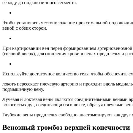
ее ходу до подключичного сегмента.
Чтобы установить местоположение проксимальной подключичной
веной с обеих сторон.
При картировании вен перед формированием артериовенозной 
(головой вверх), для скопления крови в венах предплечья и 
Используйте достаточное количество геля, чтобы обеспечить с
локоть пересекает плечевую артерию и проходит вдоль медиаль
подмышечную вену.
Лучевая и локтевая вены являются соединительными венами ар
волосистых дуг, соединяющихся в локте, образуя плечевые вен
Глубокие вены предплечья свободно анастомозируют как друг с
Венозный тромбоз верхней конечности