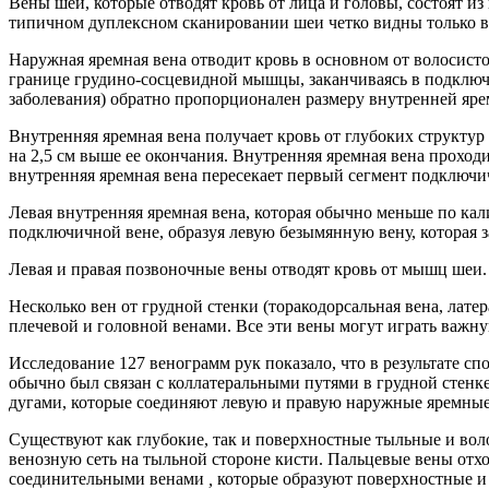
Вены шеи, которые отводят кровь от лица и головы, состоят и
типичном дуплексном сканировании шеи четко видны только в
Наружная яремная вена отводит кровь в основном от волосисто
границе грудино-сосцевидной мышцы, заканчиваясь в подключи
заболевания) обратно пропорционален размеру внутренней яр
Внутренняя яремная вена получает кровь от глубоких структур
на 2,5 см выше ее окончания. Внутренняя яремная вена проход
внутренняя яремная вена пересекает первый сегмент подключи
Левая внутренняя яремная вена, которая обычно меньше по кал
подключичной вене, образуя левую безымянную вену, которая 
Левая и правая позвоночные вены отводят кровь от мышц шеи.
Несколько вен от грудной стенки (торакодорсальная вена, лат
плечевой и головной венами. Все эти вены могут играть важ
Исследование 127 венограмм рук показало, что в результате 
обычно был связан с коллатеральными путями в грудной стенк
дугами, которые соединяют левую и правую наружные яремные
Существуют как глубокие, так и поверхностные тыльные и вол
венозную сеть на тыльной стороне кисти. Пальцевые вены отхо
соединительными венами
,
которые образуют поверхностные и