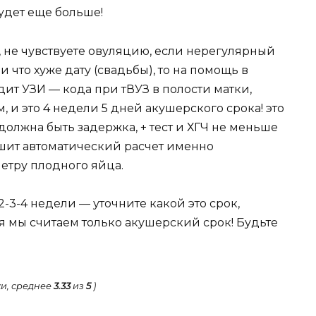
будет еще больше!
 не чувствуете овуляцию, если нерегулярный
 что хуже дату (свадьбы), то на помощь в
ит УЗИ — кода при тВУЗ в полости матки,
 и это 4 недели 5 дней акушерского срока! это
должна быть задержка, + тест и ХГЧ не меньше
ашит автоматический расчет именно
етру плодного яйца.
2-3-4 недели — уточните какой это срок,
 мы считаем только акушерский срок! Будьте
и, среднее
3.33
из
5
)