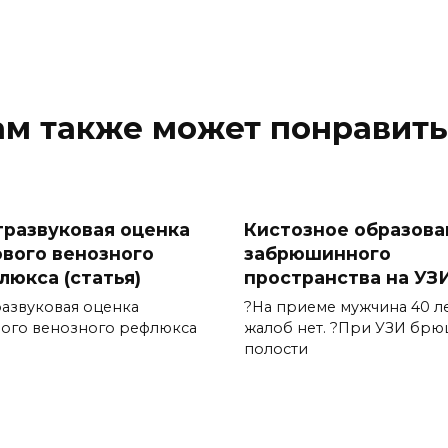
ам также может понравить
тразвуковая оценка
Кистозное образова
ового венозного
забрюшинного
люкса (статья)
пространства на УЗ
развуковая оценка
?На приеме мужчина 40 ле
вого венозного рефлюкса
жалоб нет. ?При УЗИ бр
полости