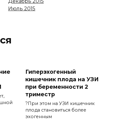
Декабрь 2015
Июль 2015
ся
ние
Гиперэхогенный
кишечник плода на УЗИ
И
при беременности 2
триместр
т,
юшной
?При этом на УЗИ кишечник
плода становиться более
эхогенным