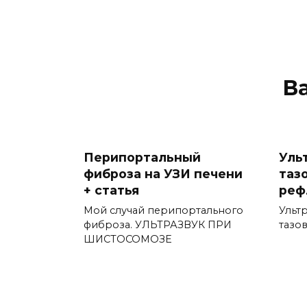
В
Перипортальный
Уль
фиброза на УЗИ печени
таз
+ статья
реф
Мой случай перипортального
Ульт
фиброза. УЛЬТРАЗВУК ПРИ
тазо
ШИСТОСОМОЗЕ