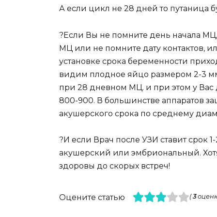
А если цикл не 28 дней то путаница 
?Если Вы не помните день начала МЦ,
МЦ или не помните дату контактов, или
установке срока беременности приход
видим плодное яйцо размером 2-3 мм,
при 28 дневном МЦ. и при этом у Вас 
800-900. В большинстве аппаратов з
акушерского срока по среднему диам
?И если Врач после УЗИ ставит срок 1-
акушерский или эмбриональный. Хотя
здоровы до скорых встреч!
Оцените статью
(
3
оценк