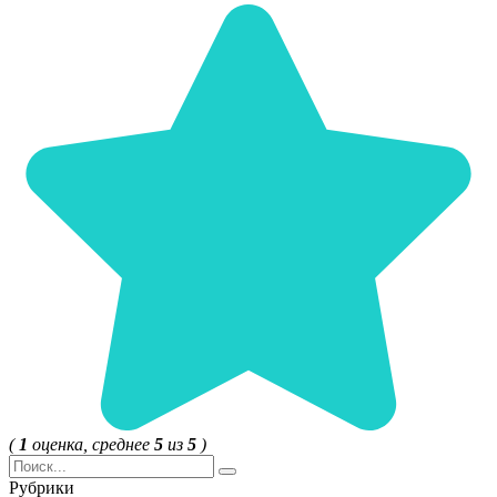
(
1
оценка, среднее
5
из
5
)
Search
for:
Рубрики