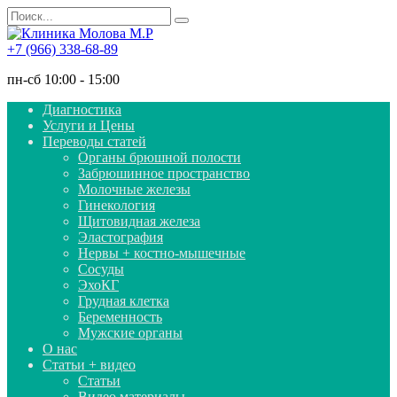
Перейти
Search
к
for:
содержанию
+7 (966) 338-68-89
пн-сб 10:00 - 15:00
Диагностика
Услуги и Цены
Переводы статей
Органы брюшной полости
Забрюшинное пространство
Молочные железы
Гинекология
Щитовидная железа
Эластография
Нервы + костно-мышечные
Сосуды
ЭхоКГ
Грудная клетка
Беременность
Мужские органы
О нас
Статьи + видео
Статьи
Видео материалы