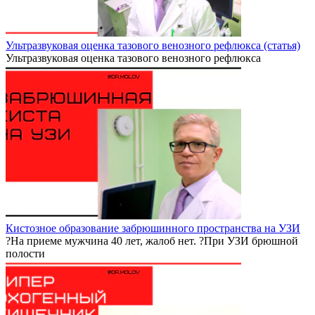
Ультразвуковая оценка тазового венозного рефлюкса (статья)
Ультразвуковая оценка тазового венозного рефлюкса
Кистозное образование забрюшинного пространства на УЗИ
?На приеме мужчина 40 лет, жалоб нет. ?При УЗИ брюшной
полости