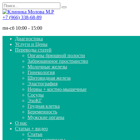
Перейти
Search
к
for:
содержанию
+7 (966) 338-68-89
пн-сб 10:00 - 15:00
Диагностика
Услуги и Цены
Переводы статей
Органы брюшной полости
Забрюшинное пространство
Молочные железы
Гинекология
Щитовидная железа
Эластография
Нервы + костно-мышечные
Сосуды
ЭхоКГ
Грудная клетка
Беременность
Мужские органы
О нас
Статьи + видео
Статьи
Видео материалы