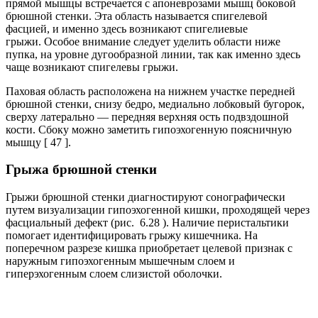
прямой мышцы встречается с апоневрозами мышц боковой
брюшной стенки. Эта область называется спигелевой
фасцией, и именно здесь возникают спигелиевые
грыжи. Особое внимание следует уделить области ниже
пупка, на уровне дугообразной линии, так как именно здесь
чаще возникают спигелевы грыжи.
Паховая область расположена на нижнем участке передней
брюшной стенки, снизу бедро, медиально лобковый бугорок,
сверху латерально — передняя верхняя ость подвздошной
кости. Сбоку можно заметить гипоэхогенную поясничную
мышцу [ 47 ].
Грыжа брюшной стенки
Грыжи брюшной стенки диагностируют сонографически
путем визуализации гипоэхогенной кишки, проходящей через
фасциальный дефект (рис. 6.28 ). Наличие перистальтики
помогает идентифицировать грыжу кишечника. На
поперечном разрезе кишка приобретает целевой признак с
наружным гипоэхогенным мышечным слоем и
гиперэхогенным слоем слизистой оболочки.