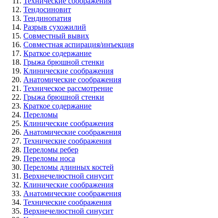
Технические соображения
Тендосиновит
Тендинопатия
Разрыв сухожилий
Совместный вывих
Совместная аспирация/инъекция
Краткое содержание
Грыжа брюшной стенки
Клинические соображения
Анатомические соображения
Техническое рассмотрение
Грыжа брюшной стенки
Краткое содержание
Переломы
Клинические соображения
Анатомические соображения
Технические соображения
Переломы ребер
Переломы носа
Переломы длинных костей
Верхнечелюстной синусит
Клинические соображения
Анатомические соображения
Технические соображения
Верхнечелюстной синусит