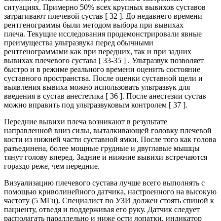
ситуациях. Примерно 50% всех крупных вывихов суставов
затрагивают плечевой сустав [ 32 ]. До недавнего времени
рентгенограммы были методом выбора при вывихах
плеча. Текущие исследования продемонстрировали явные
преимущества ультразвука перед обычными
рентгенограммами как при передних, так и при задних
вывихах плечевого сустава [ 33-35 ] . Ультразвук позволяет
быстро и в режиме реального времени оценить состояние
суставного пространства. После оценки суставной щели и
выявления вывиха можно использовать ультразвук для
введения в сустав анестетика [ 36 ]. После анестезии сустав
можно вправить под ультразвуковым контролем [ 37 ].
Передние вывихи плеча возникают в результате
направленной вниз силы, выталкивающей головку плечевой
кости из нижней части суставной ямки. После того как голова
разъединена, более мощные грудные и двуглавые мышцы
тянут голову вперед. Задние и нижние вывихи встречаются
гораздо реже, чем передние.
Визуализацию плечевого сустава лучше всего выполнять с
помощью криволинейного датчика, настроенного на высокую
частоту (5 МГц). Специалист по УЗИ должен стоять спиной к
пациенту, отведя и поддерживая его руку. Датчик следует
располагать параллельно и ниже ости лопатки, индикатор