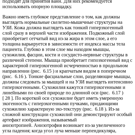
подходят для принятия ванн. Для них рекомендуется
использовать опорную площадку.
Важно иметь глубокое представление о том, как должны
выглядеть нормальные скелетно-мышечные структуры на
УЗИ. Кожа должна выглядеть как тонкий гиперэхогенный
слой сразу в верхней части изображения. Подкожный слой
приобретает сетчатый вид из-за жира в этом слое, а его
толщина варьируется в зависимости от индекса массы тела
пациента. Глубоко в этом слое мы находим мышцы,
сухожилия, фасции, кости и сосудисто-нервные структуры в
различной степени. Мышца приобретает гипоэхогенный вид с
характерной гиперэхогенной исчерченностью в продольном
направлении (рис. 6.15 ) и крапчатым видом в поперечном
(рис. 6.16 ). Тонкие фасциальные слои, разделяющие мышцы,
должны следовать за мышцей и на УЗИ выглядеть интенсивно
гиперэхогенными. Сухожилия кажутся гиперэхогенными и
линейными по своей природе по длинной оси (рис. 6.17 )
[ 28 ]. По короткой оси сухожилие будет иметь умеренную
эхогенность с гиперэхогенными пучками, придающими
сухожилию характерную эхо-текстуру (рис. 6.18 ). Из-за
сложной конструкции сухожилий они демонстрируют особый
артефакт изображения, называемый
анизотропией. Анизотрофия возникает из-за увеличенного
угла падения; когда угол луча меньше перпендикуляра,