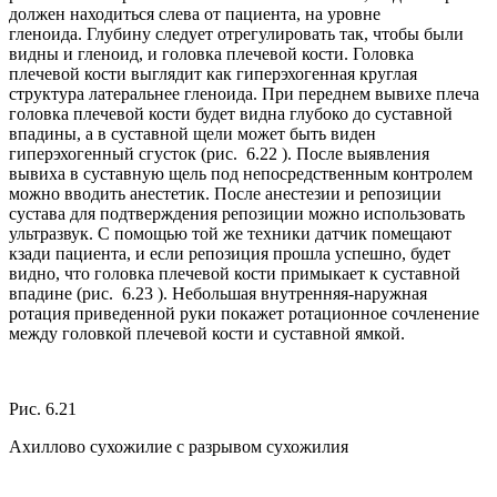
должен находиться слева от пациента, на уровне
гленоида. Глубину следует отрегулировать так, чтобы были
видны и гленоид, и головка плечевой кости. Головка
плечевой кости выглядит как гиперэхогенная круглая
структура латеральнее гленоида. При переднем вывихе плеча
головка плечевой кости будет видна глубоко до суставной
впадины, а в суставной щели может быть виден
гиперэхогенный сгусток (рис. 6.22 ). После выявления
вывиха в суставную щель под непосредственным контролем
можно вводить анестетик. После анестезии и репозиции
сустава для подтверждения репозиции можно использовать
ультразвук. С помощью той же техники датчик помещают
кзади пациента, и если репозиция прошла успешно, будет
видно, что головка плечевой кости примыкает к суставной
впадине (рис. 6.23 ). Небольшая внутренняя-наружная
ротация приведенной руки покажет ротационное сочленение
между головкой плечевой кости и суставной ямкой.
Рис. 6.21
Ахиллово сухожилие с разрывом сухожилия