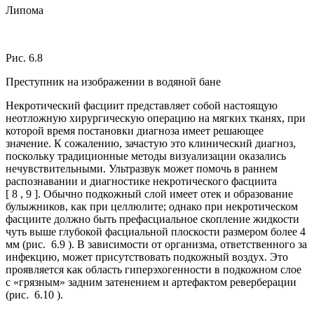
Липома
Рис. 6.8
Преступник на изображении в водяной бане
Некротический фасциит представляет собой настоящую
неотложную хирургическую операцию на мягких тканях, при
которой время постановки диагноза имеет решающее
значение. К сожалению, зачастую это клинический диагноз,
поскольку традиционные методы визуализации оказались
нечувствительными. Ультразвук может помочь в раннем
распознавании и диагностике некротического фасциита
[ 8 , 9 ]. Обычно подкожный слой имеет отек и образование
булыжников, как при целлюлите; однако при некротическом
фасциите должно быть префасциальное скопление жидкости
чуть выше глубокой фасциальной плоскости размером более 4
мм (рис. 6.9 ). В зависимости от организма, ответственного за
инфекцию, может присутствовать подкожный воздух. Это
проявляется как область гиперэхогенности в подкожном слое
с «грязным» задним затенением и артефактом реверберации
(рис. 6.10 ).