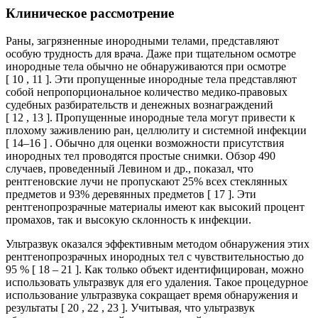
Клиническое рассмотрение
Раны, загрязненные инородными телами, представляют
особую трудность для врача. Даже при тщательном осмотре
инородные тела обычно не обнаруживаются при осмотре
[ 10 , 11 ]. Эти пропущенные инородные тела представляют
собой непропорциональное количество медико-правовых
судебных разбирательств и денежных вознаграждений
[ 12 , 13 ]. Пропущенные инородные тела могут привести к
плохому заживлению ран, целлюлиту и системной инфекции
[ 14–16 ] . Обычно для оценки возможности присутствия
инородных тел проводятся простые снимки. Обзор 490
случаев, проведенный Левином и др., показал, что
рентгеновские лучи не пропускают 25% всех стеклянных
предметов и 93% деревянных предметов [ 17 ]. Эти
рентгенопрозрачные материалы имеют как высокий процент
промахов, так и высокую склонность к инфекции.
Ультразвук оказался эффективным методом обнаружения этих
рентгенопрозрачных инородных тел с чувствительностью до
95 % [ 18 – 21 ]. Как только объект идентифицирован, можно
использовать ультразвук для его удаления. Такое процедурное
использование ультразвука сокращает время обнаружения и
результаты [ 20 , 22 , 23 ]. Учитывая, что ультразвук