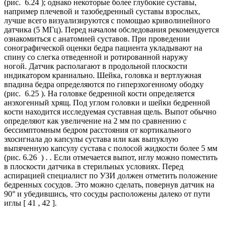
(рис. 6.24 ); однако некоторые более глубокие суставы,
например плечевой и тазобедренный суставы взрослых,
лучше всего визуализируются с помощью криволинейного
датчика (5 МГц). Перед началом обследования рекомендуется
ознакомиться с анатомией суставов. При проведении
сонографической оценки бедра пациента укладывают на
спину со слегка отведенной и ротированной наружу
ногой. Датчик располагают в продольной плоскости
индикатором краниально. Шейка, головка и вертлужная
впадина бедра определяются по гиперэхогенному ободку
(рис. 6.25 ). На головке бедренной кости определяется
анэхогенный хрящ. Под углом головки и шейки бедренной
кости находится исследуемая суставная щель. Выпот обычно
определяют как увеличение на 2 мм по сравнению с
бессимптомным бедром расстояния от кортикального
эхосигнала до капсулы сустава или как выпуклую
выпяченную капсулу сустава с полосой жидкости более 5 мм
(рис. 6.26 ) . . Если отмечается выпот, иглу можно поместить
в плоскости датчика в стерильных условиях. Перед
аспирацией специалист по УЗИ должен отметить положение
бедренных сосудов. Это можно сделать, повернув датчик на
90° и убедившись, что сосуды расположены далеко от пути
иглы [ 41 , 42 ].