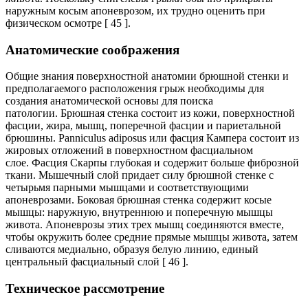
наружным косым апоневрозом, их трудно оценить при
физическом осмотре [ 45 ].
Анатомические соображения
Общие знания поверхностной анатомии брюшной стенки и
предполагаемого расположения грыж необходимы для
создания анатомической основы для поиска
патологии. Брюшная стенка состоит из кожи, поверхностной
фасции, жира, мышц, поперечной фасции и париетальной
брюшины. Panniculus adiposus или фасция Кампера состоит из
жировых отложений в поверхностном фасциальном
слое. Фасция Скарпы глубокая и содержит больше фиброзной
ткани. Мышечный слой придает силу брюшной стенке с
четырьмя парными мышцами и соответствующими
апоневрозами. Боковая брюшная стенка содержит косые
мышцы: наружную, внутреннюю и поперечную мышцы
живота. Апоневрозы этих трех мышц соединяются вместе,
чтобы окружить более средние прямые мышцы живота, затем
сливаются медиально, образуя белую линию, единый
центральный фасциальный слой [ 46 ].
Техническое рассмотрение