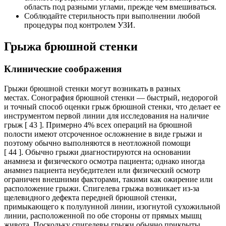
область под разными углами, прежде чем вмешиваться.
Соблюдайте стерильность при выполнении любой
процедуры под контролем УЗИ.
Грыжа брюшной стенки
Клинические соображения
Грыжи брюшной стенки могут возникать в разных
местах. Сонография брюшной стенки — быстрый, недорогой
и точный способ оценки грыж брюшной стенки, что делает ее
инструментом первой линии для исследования на наличие
грыж [ 43 ]. Примерно 4% всех операций на брюшной
полости имеют отсроченное осложнение в виде грыжи и
поэтому обычно выполняются в неотложной помощи
[ 44 ]. Обычно грыжи диагностируются на основании
анамнеза и физического осмотра пациента; однако иногда
анамнез пациента неубедителен или физический осмотр
ограничен внешними факторами, такими как ожирение или
расположение грыжи. Спигелева грыжа возникает из-за
щелевидного дефекта передней брюшной стенки,
примыкающего к полулунной линии, изогнутой сухожильной
линии, расположенной по обе стороны от прямых мышц
живота. Поскольку спигелевы грыжи обычно прикрыты