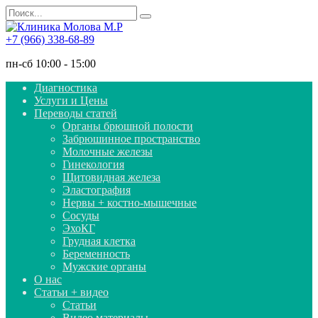
Перейти
Search
к
for:
содержанию
+7 (966) 338-68-89
пн-сб 10:00 - 15:00
Диагностика
Услуги и Цены
Переводы статей
Органы брюшной полости
Забрюшинное пространство
Молочные железы
Гинекология
Щитовидная железа
Эластография
Нервы + костно-мышечные
Сосуды
ЭхоКГ
Грудная клетка
Беременность
Мужские органы
О нас
Статьи + видео
Статьи
Видео материалы