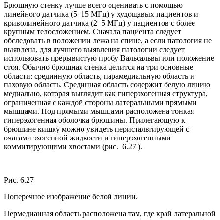
Брюшную стенку лучше всего оценивать с помощью
линейного датчика (5–15 МГц) у худощавых пациентов и
криволинейного датчика (2–5 МГц) у пациентов с более
крупным телосложением. Сначала пациента следует
обследовать в положении лежа на спине, а если патология не
выявлена, для лучшего выявления патологии следует
использовать прерывистую пробу Вальсальвы или положение
стоя. Обычно брюшная стенка делится на три основные
области: срединную область, парамедиальную область и
паховую область. Срединная область содержит белую линию
медиально, которая выглядит как гиперэхогенная структура,
ограниченная с каждой стороны латеральными прямыми
мышцами. Под прямыми мышцами расположена тонкая
гиперэхогенная оболочка брюшины. Прилегающую к
брюшине кишку можно увидеть перистальтирующей с
очагами эхогенной жидкости и гиперэхогенными
коммитирующими хвостами (рис. 6.27 ).
Рис. 6.27
Поперечное изображение белой линии.
Пермедианная область расположена там, где край латеральной