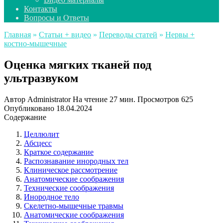
Контакты
Вопросы и Ответы
Главная
»
Статьи + видео
»
Переводы статей
»
Нервы +
костно-мышечные
Оценка мягких тканей под
ультразвуком
Автор
Administrator
На чтение
27 мин.
Просмотров
625
Опубликовано
18.04.2024
Содержание
Целлюлит
Абсцесс
Краткое содержание
Распознавание инородных тел
Клиническое рассмотрение
Анатомические соображения
Технические соображения
Инородное тело
Скелетно-мышечные травмы
Анатомические соображения