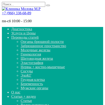
Перейти
Search
к
for:
содержанию
+7 (966) 338-68-89
пн-сб 10:00 - 15:00
Диагностика
Услуги и Цены
Переводы статей
Органы брюшной полости
Забрюшинное пространство
Молочные железы
Гинекология
Щитовидная железа
Эластография
Нервы + костно-мышечные
Сосуды
ЭхоКГ
Грудная клетка
Беременность
Мужские органы
О нас
Статьи + видео
Статьи
Видео материалы