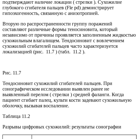
подтверждают наличие локации ( стрелки ). Сухожилие
глубокого сгибателя пальцев (Fle pd) демонстрирует
гипоэхогенность, связанную с анизотропией.
Вторую по распространенности группу поражений
составляют различные формы теносиновита, который
независимо от причины проявляется заполненным жидкостью
сухожильным влагалищем. Тендосиновит с вовлечением
сухожилий сгибателей пальцев часто характеризуется
локализацией (рис. 11.7 ) (табл. 11.2 ).
Рис. 11.7
Тендосиновит сухожилий сгибателей пальцев. При
сонографическом исследовании выявлен ранее не
выявленный перелом ( стрелки ) средней фаланги. Когда
пациент сгибает палец, культи кости задевают сухожильную
оболочку, вызывая воспаление.
Таблица 11.2
Разрывы цифровых сухожилий: результаты сонографии