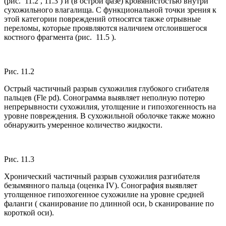
(рис. 11.2 , 11.3 ) и (в острой фазе) кровянистостью внутри
сухожильного влагалища. С функциональной точки зрения к
этой категории повреждений относятся также отрывные
переломы, которые проявляются наличием отслоившегося
костного фрагмента (рис. 11.5 ).
Рис. 11.2
Острый частичный разрыв сухожилия глубокого сгибателя
пальцев (Fle pd). Сонограмма выявляет неполную потерю
непрерывности сухожилия, утолщение и гипоэхогенность на
уровне повреждения. В сухожильной оболочке также можно
обнаружить умеренное количество жидкости.
Рис. 11.3
Хронический частичный разрыв сухожилия разгибателя
безымянного пальца (оценка IV). Сонография выявляет
утолщенное гипоэхогенное сухожилие на уровне средней
фаланги ( сканирование по длинной оси, b сканирование по
короткой оси).