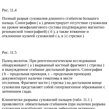
Рис. 11.4
Полный разрыв сухожилия длинного сгибателя большого
пальца. Сонография ( а ) демонстрирует отсутствие сухожилия
на уровне межфалангового сустава (подтверждено магнитно-
резонансной томографией) ( б ), а также втяжение и
отклонение культей сухожилий ( а, в ) ( стрелки )
Рис. 11.5
Палец-молоток. При рентгенологическом исследовании
обнаруживают ( а ) вырванный костный фрагмент ( стрелка )
и вынужденное сгибание дистальной фаланги. Сонография
( b – продольная проекция, c – продольная проекция)
документирует наличие гематомы в месте
отслоения. Фрагмент кости ( стрелка ) на дистальном конце
сухожилия представляет собой гиперэхогенное образование с
затенением сзади.
Клинически разрывы сухожилий пальцев (табл. 11.1 )
проявляются обязательным сгибанием (при наличии разрыва
сухожилия разгибателя), полным дефицитом активного