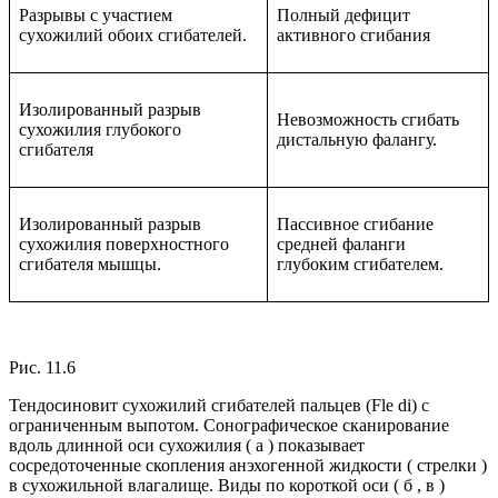
Разрывы с участием
Полный дефицит
сухожилий обоих сгибателей.
активного сгибания
Изолированный разрыв
Невозможность сгибать
сухожилия глубокого
дистальную фалангу.
сгибателя
Изолированный разрыв
Пассивное сгибание
сухожилия поверхностного
средней фаланги
сгибателя мышцы.
глубоким сгибателем.
Рис. 11.6
Тендосиновит сухожилий сгибателей пальцев (Fle di) с
ограниченным выпотом. Сонографическое сканирование
вдоль длинной оси сухожилия ( а ) показывает
сосредоточенные скопления анэхогенной жидкости ( стрелки )
в сухожильной влагалище. Виды по короткой оси ( б , в )