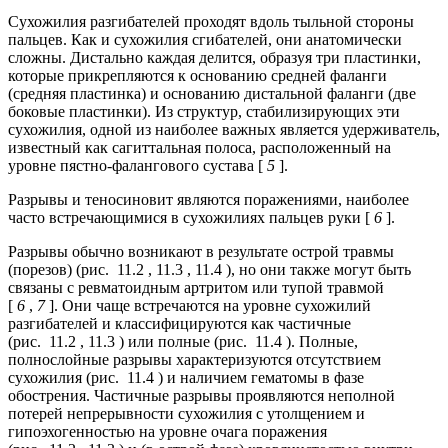
Сухожилия разгибателей проходят вдоль тыльной стороны
пальцев. Как и сухожилия сгибателей, они анатомически
сложны. Дистально каждая делится, образуя три пластинки,
которые прикрепляются к основанию средней фаланги
(средняя пластинка) и основанию дистальной фаланги (две
боковые пластинки). Из структур, стабилизирующих эти
сухожилия, одной из наиболее важных является удерживатель,
известный как сагиттальная полоса, расположенный на
уровне пястно-фалангового сустава [
5
].
Разрывы и теносиновит являются поражениями, наиболее
часто встречающимися в сухожилиях пальцев руки [
6
].
Разрывы обычно возникают в результате острой травмы
(порезов) (рис. 11.2 , 11.3 , 11.4 ), но они также могут быть
связаны с ревматоидным артритом или тупой травмой
[
6
,
7
]. Они чаще встречаются на уровне сухожилий
разгибателей и классифицируются как частичные
(рис. 11.2 , 11.3 ) или полные (рис. 11.4 ). Полные,
полнослойные разрывы характеризуются отсутствием
сухожилия (рис. 11.4 ) и наличием гематомы в фазе
обострения. Частичные разрывы проявляются неполной
потерей непрерывности сухожилия с утолщением и
гипоэхогенностью на уровне очага поражения