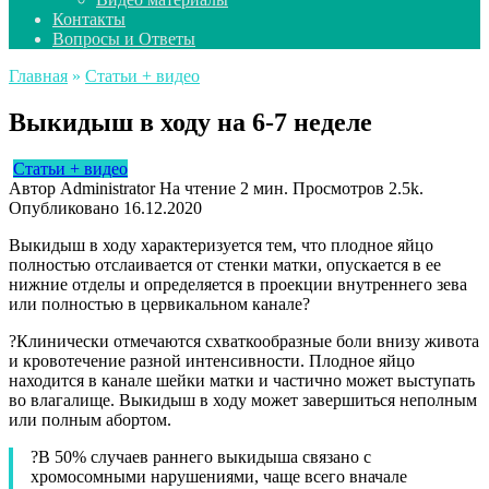
Контакты
Вопросы и Ответы
Главная
»
Статьи + видео
Выкидыш в ходу на 6-7 неделе
Статьи + видео
Автор
Administrator
На чтение
2 мин.
Просмотров
2.5k.
Опубликовано
16.12.2020
Выкидыш в ходу характеризуется тем, что плодное яйцо
полностью отслаивается от стенки матки, опускается в ее
нижние отделы и определяется в проекции внутреннего зева
или полностью в цервикальном канале?
?Клинически отмечаются схваткообразные боли внизу живота
и кровотечение разной интенсивности. Плодное яйцо
находится в канале шейки матки и частично может выступать
во влагалище. Выкидыш в ходу может завершиться неполным
или полным абортом.
?В 50% случаев раннего выкидыша связано с
хромосомными нарушениями, чаще всего вначале