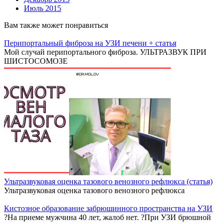
Июль 2015
Вам также может понравиться
Перипортальный фиброза на УЗИ печени + статья
Мой случай перипортального фиброза. УЛЬТРАЗВУК ПРИ
ШИСТОСОМОЗЕ
Ультразвуковая оценка тазового венозного рефлюкса (статья)
Ультразвуковая оценка тазового венозного рефлюкса
Кистозное образование забрюшинного пространства на УЗИ
?На приеме мужчина 40 лет, жалоб нет. ?При УЗИ брюшной