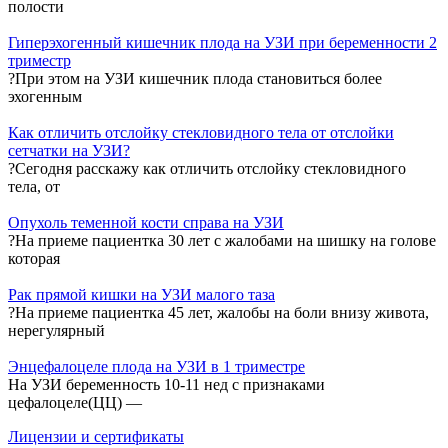
полости
Гиперэхогенный кишечник плода на УЗИ при беременности 2
триместр
?При этом на УЗИ кишечник плода становиться более
эхогенным
Как отличить отслойку стекловидного тела от отслойки
сетчатки на УЗИ?
?Сегодня расскажу как отличить отслойку стекловидного
тела, от
Опухоль теменной кости справа на УЗИ
?На приеме пациентка 30 лет с жалобами на шишку на голове
которая
Рак прямой кишки на УЗИ малого таза
?На приеме пациентка 45 лет, жалобы на боли внизу живота,
нерегулярный
Энцефалоцеле плода на УЗИ в 1 триместре
На УЗИ беременность 10-11 нед с признаками
цефалоцеле(ЦЦ) —
Лицензии и сертификаты