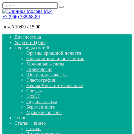
Перейти
Search
к
for:
содержанию
+7 (966) 338-68-89
пн-сб 10:00 - 15:00
Диагностика
Услуги и Цены
Переводы статей
Органы брюшной полости
Забрюшинное пространство
Молочные железы
Гинекология
Щитовидная железа
Эластография
Нервы + костно-мышечные
Сосуды
ЭхоКГ
Грудная клетка
Беременность
Мужские органы
О нас
Статьи + видео
Статьи
Видео материалы