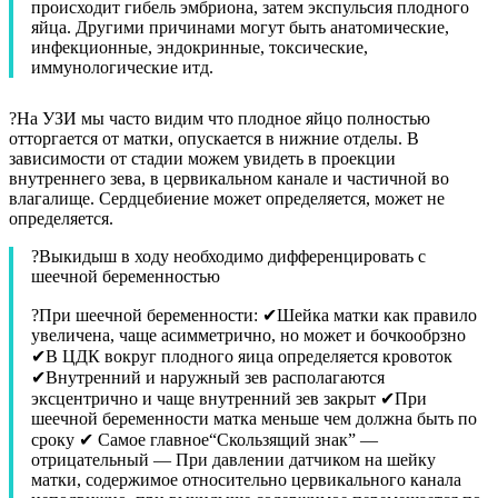
происходит гибель эмбриона, затем экспульсия плодного
яйца. Другими причинами могут быть анатомические,
инфекционные, эндокринные, токсические,
иммунологические итд.
?На УЗИ мы часто видим что плодное яйцо полностью
отторгается от матки, опускается в нижние отделы. В
зависимости от стадии можем увидеть в проекции
внутреннего зева, в цервикальном канале и частичной во
влагалище. Сердцебиение может определяется, может не
определяется.
?Выкидыш в ходу необходимо дифференцировать с
шеечной беременностью
?При шеечной беременности: ✔Шейка матки как правило
увеличена, чаще асимметрично, но может и бочкообрзно
✔В ЦДК вокруг плодного яица определяется кровоток
✔Внутренний и наружный зев располагаются
эксцентрично и чаще внутренний зев закрыт ✔При
шеечной беременности матка меньше чем должна быть по
сроку ✔ Самое главное“Скользящий знак” —
отрицательный — При давлении датчиком на шейку
матки, содержимое относительно цервикального канала