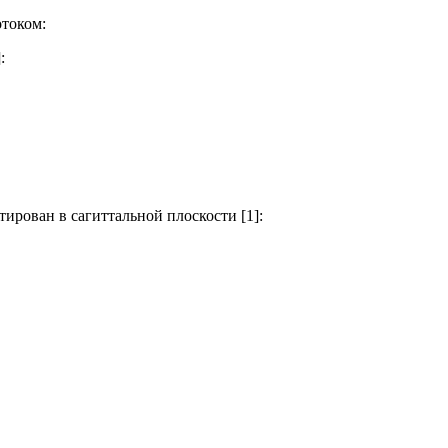
отоком:
:
ирован в сагиттальной плоскости [1]: