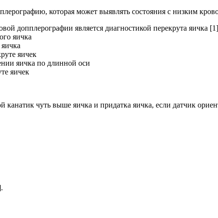
пплерографию, которая может выявлять состояния с низким кров
вой допплерографии является диагностикой перекрута яичка [1]
ого яичка
 яичка
руте яичек
нии яичка по длинной оси
те яичек
канатик чуть выше яичка и придатка яичка, если датчик ориент
.