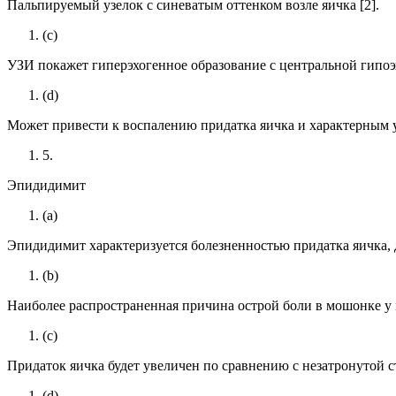
Пальпируемый узелок с синеватым оттенком возле яичка [2].
(c)
УЗИ покажет гиперэхогенное образование с центральной гипоэ
(d)
Может привести к воспалению придатка яичка и характерным у
5.
Эпидидимит
(a)
Эпидидимит характеризуется болезненностью придатка яичка, 
(b)
Наиболее распространенная причина острой боли в мошонке у 
(c)
Придаток яичка будет увеличен по сравнению с незатронутой с
(d)