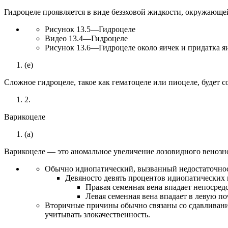
Гидроцеле проявляется в виде безэховой жидкости, окружающей
Рисунок 13.5—Гидроцеле
Видео 13.4—Гидроцеле
Рисунок 13.6—Гидроцеле около яичек и придатка я
(e)
Сложное гидроцеле, такое как гематоцеле или пиоцеле, будет 
2.
Варикоцеле
(a)
Варикоцеле — это аномальное увеличение лозовидного венозно
Обычно идиопатический, вызванный недостаточност
Девяносто девять процентов идиопатических 
Правая семенная вена впадает непосред
Левая семенная вена впадает в левую по
Вторичные причины обычно связаны со сдавливанием
учитывать злокачественность.