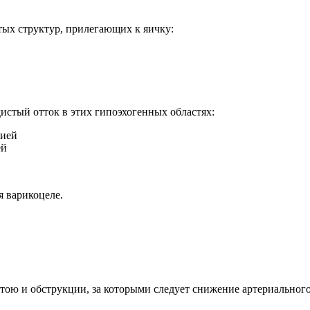
тых структур, прилегающих к яичку:
стый отток в этих гипоэхогенных областях:
фией
ей
я варикоцеле.
ою и обструкции, за которыми следует снижение артериального 