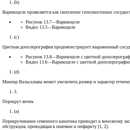
(b)
Варикоцеле проявляется как скопление гипоэхогенных сосудис
Рисунок 13.7—Варикоцеле
Видео 13.5—Варикоцеле
(c)
Цветная допплерография продемонстрирует выраженный сосуди
Рисунок 13.8—Варикоцеле с цветной допплерогра
Видео 13.6—Варикоцеле с цветной допплерографи
(d)
Маневр Вальсальвы может увеличить размер и характер течени
3.
Перекрут яичек
(a)
Перекручивание семенного канатика приводит к венозному заст
обструкция, приводящая к ишемии и инфаркту [1, 2].