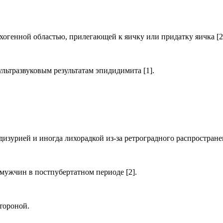
хогенной областью, прилегающей к яичку или придатку яичка [2
льтразвуковым результатам эпидидимита [1].
дизурией и иногда лихорадкой из-за ретроградного распростран
мужчин в постпубертатном периоде [2].
тороной.