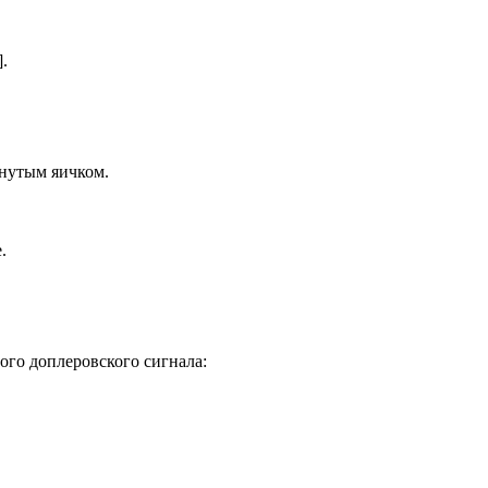
].
онутым яичком.
.
ого доплеровского сигнала: