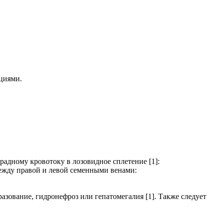
ациями.
адному кровотоку в лозовидное сплетение [1]:
между правой и левой семенными венами:
зование, гидронефроз или гепатомегалия [1]. Также следует