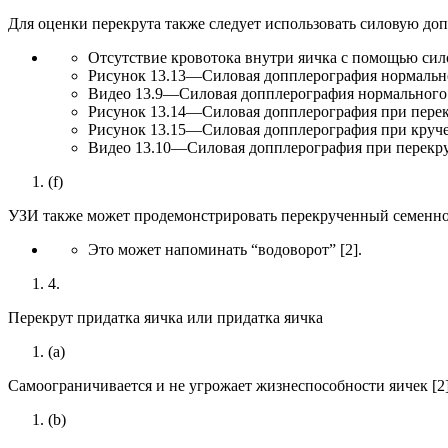
Для оценки перекрута также следует использовать силовую до
Отсутствие кровотока внутри яичка с помощью сило
Рисунок 13.13—Силовая допплерография нормальн
Видео 13.9—Силовая допплерография нормального
Рисунок 13.14—Силовая допплерография при перек
Рисунок 13.15—Силовая допплерография при круче
Видео 13.10—Силовая допплерография при перекру
(f)
УЗИ также может продемонстрировать перекрученный семенной 
Это может напоминать “водоворот” [2].
4.
Перекрут придатка яичка или придатка яичка
(a)
Самоограничивается и не угрожает жизнеспособности яичек [2]
(b)