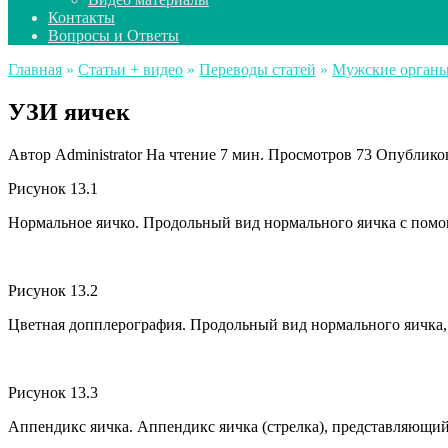
Контакты
Вопросы и Ответы
Главная
»
Статьи + видео
»
Переводы статей
»
Мужские орган
УЗИ яичек
Автор
Administrator
На чтение
7 мин.
Просмотров
73
Опублико
Рисунок 13.1
Нормальное яичко. Продольный вид нормального яичка с пом
Рисунок 13.2
Цветная допплерография. Продольный вид нормального яичк
Рисунок 13.3
Аппендикс яичка. Аппендикс яичка (стрелка), представляющий 