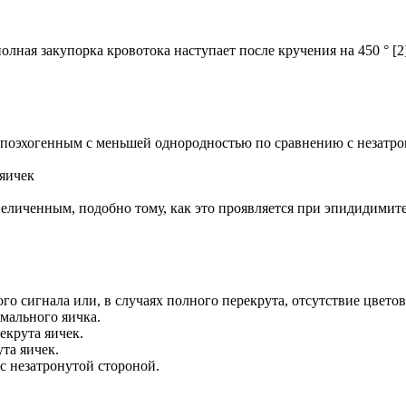
 полная закупорка кровотока наступает после кручения на 450 ° [2
ипоэхогенным с меньшей однородностью по сравнению с незатр
яичек
еличенным, подобно тому, как это проявляется при эпидидимите
о сигнала или, в случаях полного перекрута, отсутствие цветов
мального яичка.
екрута яичек.
та яичек.
с незатронутой стороной.