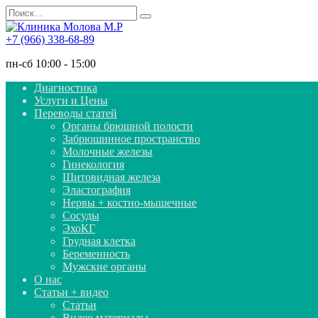
Перейти
Search
к
for:
содержанию
+7 (966) 338-68-89
пн-сб 10:00 - 15:00
Диагностика
Услуги и Цены
Переводы статей
Органы брюшной полости
Забрюшинное пространство
Молочные железы
Гинекология
Щитовидная железа
Эластография
Нервы + костно-мышечные
Сосуды
ЭхоКГ
Грудная клетка
Беременность
Мужские органы
О нас
Статьи + видео
Статьи
Видео материалы