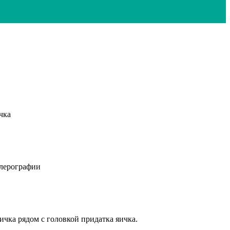
чка
плерографии
ичка рядом с головкой придатка яичка.