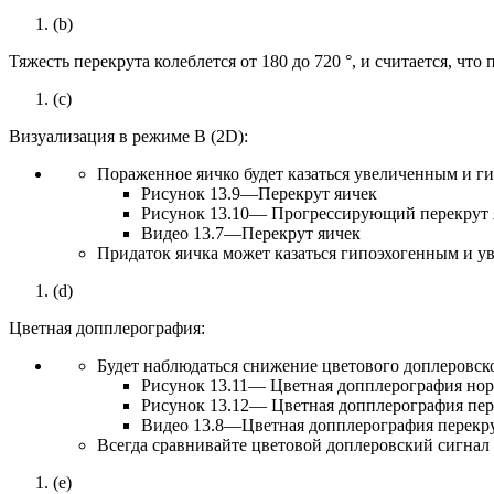
(b)
Тяжесть перекрута колеблется от 180 до 720 °, и считается, что
(c)
Визуализация в режиме B (2D):
Пораженное яичко будет казаться увеличенным и г
Рисунок 13.9—Перекрут яичек
Рисунок 13.10— Прогрессирующий перекрут 
Видео 13.7—Перекрут яичек
Придаток яичка может казаться гипоэхогенным и ув
(d)
Цветная допплерография:
Будет наблюдаться снижение цветового доплеровског
Рисунок 13.11— Цветная допплерография нор
Рисунок 13.12— Цветная допплерография пер
Видео 13.8—Цветная допплерография перекру
Всегда сравнивайте цветовой доплеровский сигнал 
(e)