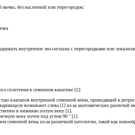
 яичко, без наслоений или перегородок:
ичка
содержать внутренние эхо-сигналы с перегородками или локализ
го сплетения в семенном канатике [1]:
ью клапанов внутренней семенной вены, приводящий к ретрогр
варикоцеле возникают слева [1] из-за анатомических различий 
ственно в нижнюю полую вену [1].
чечную вену почти под углом 90 ° [1].
 семенной вены из-за различной патологии, такой как новообра