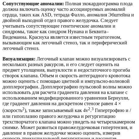
Сопутствующие аномалии:
Полная эхокардиограмма плода
должна включать оценку часто ассоциируемых аномалий
сердца, таких как ASD, тетрада Фалло, аномалия Эбштейна и
двойной выходной отдел правого желудочка. Следует
учитывать сопутствующие генетические аномалии и
синдромы, такие как синдром Нунана и Беквита–
Видеманна. Краснуха является известным тератогеном,
вызывающим как легочный стеноз, так и периферический
легочный стеноз.
Визуализация:
Легочный клапан можно визуализировать с
нескольких разных ракурсов, и его следует оценить на
предмет утолщения, выпуклости и недостаточного прогиба
створок клапана. Объем и скорость антеградного кровотока
можно оценить с помощью цветной и импульсно-волновой
допплерографии. Допплерографию пульсовой волны можно
использовать для расчета градиента давления на клапане с
использованием модифицированного уравнения Бернулли,
где градиент давления на дискретном стенозе равен 4 ×
2
2
3
(скорость
), также записываемый как 4v
.
Гипертрофию и /
или гипоплазию правого желудочка и регургитацию
трехстворчатого клапана можно увидеть на четырехкамерном
снимке. Может развиться правожелудочковая гипертензия, и
давление в правом желудочке можно оценить, измерив
скорость трикуспидальной регургитации и рассчитав