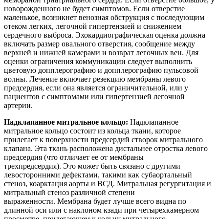
новорожденного не будет симптомов. Если отверстие
маленькое, возникнет венозная обструкция с последующим
отеком легких, легочной гипертензией и снижением
сердечного выброса. Эхокардиографическая оценка должна
включать размер овального отверстия, сообщение между
верхней и нижней камерами и возврат легочных вен. Для
оценки ограничения коммуникации следует выполнить
цветовую допплерографию и допплерографию пульсовой
волны. Лечение включает резекцию мембраны левого
предсердия, если она является ограничительной, или у
пациентов с симптомами или гипертензией легочной
артерии.
Надклапанное митральное кольцо:
Надклапанное
митральное кольцо состоит из кольца ткани, которое
прилегает к поверхности предсердий створок митрального
клапана. Эта ткань расположена дистальнее отростка левого
предсердия (что отличает ее от мембраны
трехпредсердия). Это может быть связано с другими
левосторонними дефектами, такими как субаортальный
стеноз, коарктация аорты и ВСД. Митральная регургитация и
митральный стеноз различной степени
выраженности. Мембрана будет лучше всего видна по
длинной оси или с наклоном кзади при четырехкамерном
просмотре, прилегающем к кольцу митрального