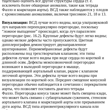
тщательно оценить все другие структуры сердца (т. е.
исключить более обширные аномалии, такие как тетрада
Фалло и коарктация аорты). ВСД также наблюдаются у плодов
с хромосомными аномалиями, включая трисомию 21, 18 и 13.
Визуализация:
ВСД лучше всего видны, когда ультразвуковой
луч направлен перпендикулярно перегородке, поскольку
“ложное выпадение” происходит, когда луч параллелен
перегородке (рис. 16.2). Крупные дефекты будут легко видны;
однако мелкие дефекты часто пропускаются. Цветная
допплерография демонстрирует двунаправленное
шунтирование. Перимембранозные дефекты будут
расположены под трехстворчатым клапаном; эти типы
дефектов лучше всего видны при виде сердца по короткой и
длинной осям. Дефекты межпозвоночной перегородки
возникают в выходной перегородке в мышце,
поддерживающей аортальный клапан, рядом с клапаном
легочной артерии. Эти дефекты лучше всего видны при
визуализации по короткой оси. Переднее смещение конусной
перегородки обычно наблюдается в сочетании с перекрытием
аорты, что позволяет поставить диагноз тетрады
Фалло. Перегородка конуса также может быть смещена кзади,
что может быть связано с субаортальным сужением, стенозом
аортального клапана и коарктацией аорты или прерыванием
дуги аорты. ВСД типа атриовентрикулярного канала или