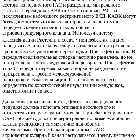
состоит из первичного РАС и расщелины митрального
клапана. Переходный АВК похож на полный РАС, за
исключением небольшого рестриктивного ВСД. КАВК могут
быть дополнительно классифицированы по анатомии
передней соединительной створки общего
атриовентрикулярного клапана. Используя систему
2
классификации Растелли и соавт.,
при дефектах типа А
передняя соединительная створка разделена и прикреплена к
гребню межжелудочковой перегородки. При дефектах типа В
передняя соединительная створка частично разделена, но не
прикреплена к межжелудочковой перегородке. При дефектах
типа С передняя перемычковая створка не разделена и не
прикреплена к гребню межжелудочковой
перегородки. Классификацию Растелли лучше всего
определить по короткоосевой визуализации желудочков,
отметив клапан en fact.
Дальнейшая классификация дефектов эндокардиальной
подушки должна включать описание абсолютного и
относительного размера желудочков. При сбалансированном
CAVC оба желудочка примерно равны по размеру, а общий
клапан расположен симметрично над обоими
желудочками. При несбалансированном CAVC
атриовентрикулярный канал располагается преимущественно