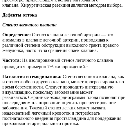
клапана. Хирургическая резекция является методом выбора.
Дефекты оттока
Стеноз легочного клапана
Определение:
Стеноз клапана легочной артерии — это
аномалия в клапане легочной артерии, приводящая к
различной степени обструкции выходного тракта правого
желудочка, часто из-за сращения спаек клапана.
Частота:
На изолированный стеноз легочного клапана
1
приходится примерно 7% живорождений.
Патология и гемодинамика:
Стеноз легочного клапана, как
и стеноз любого другого клапана, может прогрессировать во
время беременности. Следует проводить интервальную
визуализацию, поскольку заболевание может
развиваться. Серийные эхокардиограммы плода позволят при
послеродовом планировании оценить прогрессирование
заболевания. Тяжелый стеноз легких может вызвать
неадекватный легочный кровоток и потребовать
постнатального введения простагландина для поддержания
проходимости артериального протока.