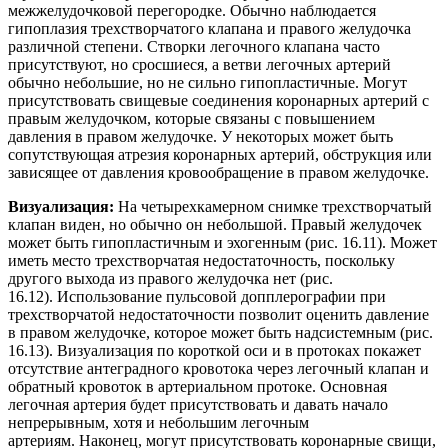
межжелудочковой перегородке. Обычно наблюдается
гипоплазия трехстворчатого клапана и правого желудочка
различной степени. Створки легочного клапана часто
присутствуют, но сросшиеся, а ветви легочных артерий
обычно небольшие, но не сильно гипопластичные. Могут
присутствовать свищевые соединения коронарных артерий с
правым желудочком, которые связаны с повышением
давления в правом желудочке. У некоторых может быть
сопутствующая атрезия коронарных артерий, обструкция или
зависящее от давления кровообращение в правом желудочке.
Визуализация:
На четырехкамерном снимке трехстворчатый
клапан виден, но обычно он небольшой. Правый желудочек
может быть гипопластичным и эхогенным (рис. 16.11). Может
иметь место трехстворчатая недостаточность, поскольку
другого выхода из правого желудочка нет (рис.
16.12). Использование пульсовой допплерографии при
трехстворчатой недостаточности позволит оценить давление
в правом желудочке, которое может быть надсистемным (рис.
16.13). Визуализация по короткой оси и в протоках покажет
отсутствие антеградного кровотока через легочный клапан и
обратный кровоток в артериальном протоке. Основная
легочная артерия будет присутствовать и давать начало
непрерывным, хотя и небольшим легочным
артериям. Наконец, могут присутствовать коронарные свищи,