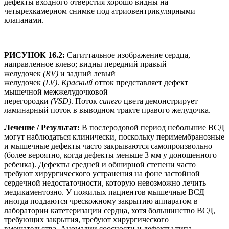
дефекты входного отверстия хорошо видны на
четырехкамерном снимке под атриовентрикулярными
клапанами.
РИСУНОК 16.2:
Сагиттальное изображение сердца,
направленное влево; видны передний правый
желудочек
(RV)
и задний левый
желудочек
(LV)
.
Красный
отток представляет дефект
мышечной межжелудочковой
перегородки
(VSD)
. Поток
синего
цвета демонстрирует
ламинарный поток в выводном тракте правого желудочка.
Лечение / Результат:
В послеродовой период небольшие ВСД
могут наблюдаться клинически, поскольку перимембранозные
и мышечные дефекты часто закрываются самопроизвольно
(более вероятно, когда дефекты меньше 3 мм у доношенного
ребенка). Дефекты средней и обширной степени часто
требуют хирургического устранения на фоне застойной
сердечной недостаточности, которую невозможно лечить
медикаментозно. У пожилых пациентов мышечные ВСД
иногда поддаются чрескожному закрытию аппаратом в
лаборатории катетеризации сердца, хотя большинство ВСД,
требующих закрытия, требуют хирургического
вмешательства. Аномалии соосности и дефекты типа