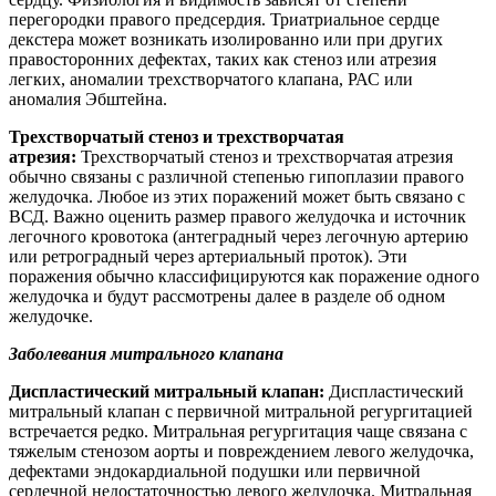
перегородки правого предсердия. Триатриальное сердце
декстера может возникать изолированно или при других
правосторонних дефектах, таких как стеноз или атрезия
легких, аномалии трехстворчатого клапана, РАС или
аномалия Эбштейна.
Трехстворчатый стеноз и трехстворчатая
атрезия:
Трехстворчатый стеноз и трехстворчатая атрезия
обычно связаны с различной степенью гипоплазии правого
желудочка. Любое из этих поражений может быть связано с
ВСД. Важно оценить размер правого желудочка и источник
легочного кровотока (антеградный через легочную артерию
или ретроградный через артериальный проток). Эти
поражения обычно классифицируются как поражение одного
желудочка и будут рассмотрены далее в разделе об одном
желудочке.
Заболевания митрального клапана
Диспластический митральный клапан:
Диспластический
митральный клапан с первичной митральной регургитацией
встречается редко. Митральная регургитация чаще связана с
тяжелым стенозом аорты и повреждением левого желудочка,
дефектами эндокардиальной подушки или первичной
сердечной недостаточностью левого желудочка. Митральная