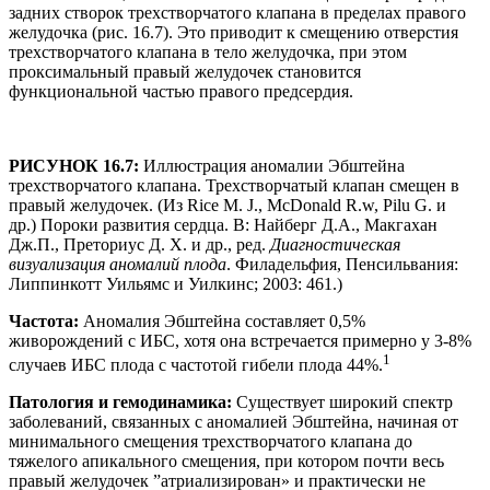
задних створок трехстворчатого клапана в пределах правого
желудочка (рис. 16.7). Это приводит к смещению отверстия
трехстворчатого клапана в тело желудочка, при этом
проксимальный правый желудочек становится
функциональной частью правого предсердия.
РИСУНОК 16.7:
Иллюстрация аномалии Эбштейна
трехстворчатого клапана. Трехстворчатый клапан смещен в
правый желудочек. (Из Rice M. J., McDonald R.w, Pilu G. и
др.) Пороки развития сердца. В: Найберг Д.А., Макгахан
Дж.П., Преториус Д. Х. и др., ред.
Диагностическая
визуализация аномалий плода
. Филадельфия, Пенсильвания:
Липпинкотт Уильямс и Уилкинс; 2003: 461.)
Частота:
Аномалия Эбштейна составляет 0,5%
живорождений с ИБС, хотя она встречается примерно у 3-8%
1
случаев ИБС плода с частотой гибели плода 44%.
Патология и гемодинамика:
Существует широкий спектр
заболеваний, связанных с аномалией Эбштейна, начиная от
минимального смещения трехстворчатого клапана до
тяжелого апикального смещения, при котором почти весь
правый желудочек ”атриализирован» и практически не