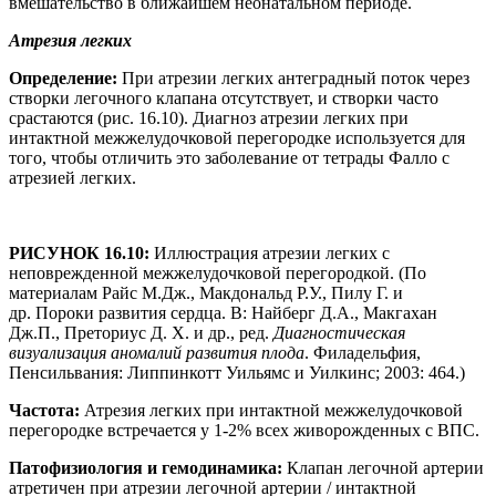
вмешательство в ближайшем неонатальном периоде.
Атрезия легких
Определение:
При атрезии легких антеградный поток через
створки легочного клапана отсутствует, и створки часто
срастаются (рис. 16.10). Диагноз атрезии легких при
интактной межжелудочковой перегородке используется для
того, чтобы отличить это заболевание от тетрады Фалло с
атрезией легких.
РИСУНОК 16.10:
Иллюстрация атрезии легких с
неповрежденной межжелудочковой перегородкой. (По
материалам Райс М.Дж., Макдональд Р.У., Пилу Г. и
др. Пороки развития сердца. В: Найберг Д.А., Макгахан
Дж.П., Преториус Д. Х. и др., ред.
Диагностическая
визуализация аномалий развития плода
. Филадельфия,
Пенсильвания: Липпинкотт Уильямс и Уилкинс; 2003: 464.)
Частота:
Атрезия легких при интактной межжелудочковой
перегородке встречается у 1-2% всех живорожденных с ВПС.
Патофизиология и гемодинамика:
Клапан легочной артерии
атретичен при атрезии легочной артерии / интактной