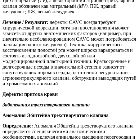
трехстворчатый
(TV)
, а левосторонний атриовентрикулярный
клапан обозначен как митральный
(MV)
. ПЖ, правый
желудочек; ЛЖ, левый желудочек.
Лечение / Результат:
дефекты CAVC всегда требуют
хирургической коррекции, хотя тип восстановления может
зависеть от других анатомических факторов (например, при
значительно несбалансированном CAVC может потребоваться
паллиация одного желудочка). Техника хирургического
восстановления полостей рта может широко варьироваться и
состоять из однослойной, двухслойной или
модифицированной пластырной техники. Краткосрочные и
долгосрочные исходы в значительной степени зависят от
сопутствующих пороков сердца, остаточной регургитации
атриовентрикулярного клапана, обструкции выводящих путей
и хромосомных аномалий.
Дефекты притока крови
Заболевания трехстворчатого клапана
Аномалия Эбштейна трехстворчатого клапана
Определение:
Аномалия Эбштейна трехстворчатого клапана
определяется специфическими анатомическими
особенностями, включая апикальное смещение перегородки и