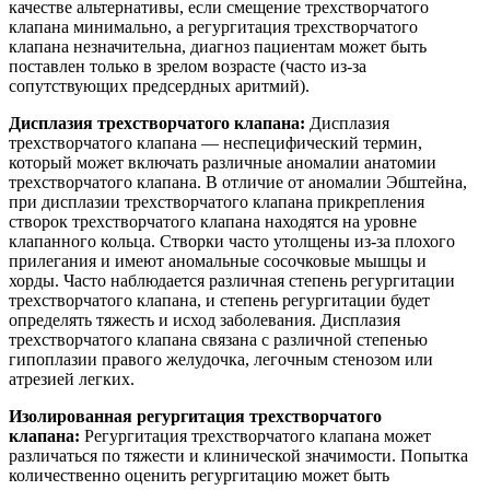
качестве альтернативы, если смещение трехстворчатого
клапана минимально, а регургитация трехстворчатого
клапана незначительна, диагноз пациентам может быть
поставлен только в зрелом возрасте (часто из-за
сопутствующих предсердных аритмий).
Дисплазия трехстворчатого клапана:
Дисплазия
трехстворчатого клапана — неспецифический термин,
который может включать различные аномалии анатомии
трехстворчатого клапана. В отличие от аномалии Эбштейна,
при дисплазии трехстворчатого клапана прикрепления
створок трехстворчатого клапана находятся на уровне
клапанного кольца. Створки часто утолщены из-за плохого
прилегания и имеют аномальные сосочковые мышцы и
хорды. Часто наблюдается различная степень регургитации
трехстворчатого клапана, и степень регургитации будет
определять тяжесть и исход заболевания. Дисплазия
трехстворчатого клапана связана с различной степенью
гипоплазии правого желудочка, легочным стенозом или
атрезией легких.
Изолированная регургитация трехстворчатого
клапана:
Регургитация трехстворчатого клапана может
различаться по тяжести и клинической значимости. Попытка
количественно оценить регургитацию может быть