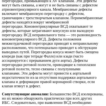
перегородки, примыкающей к AV клапанам. Эти дефекты
могут быть связаны, а могут и не быть связаны с дефектом
атриовентрикулярного канала. Мембранозные дефекты
включают мембранозную перегородку с дефектом,
граничащим с трехстворчатым клапаном. Перимембранозные
дефекты находятся вокруг мембранозной
перегородки. Коновентрикулярные ВСД охватывают те
дефекты, которые затрагивают конусную или выходную
перегородку. ВСД неправильного типа — это разновидность
коновентрикулярного ВСД. Дефекты положения
межжелудочковой перегородки приводят к неправильному
расположению, что потенциально приводит к обструкции
выводных путей. Перегородка конуса может быть смещена
кпереди (как при тетраде Фалло) или кзади (часто
ассоциируется с прерыванием дуги аорты). Дефекты
перегородки ротовой полости, приводящие к гипоплазии
ротовой полости, тесно связаны с полулунными
клапанами. Эти дефекты могут привести к аортальной
недостаточности из-за отсутствия поддержки аортального
клапана и деформации правой коронарной створки, если
клапан втянут в дефект.
Сопутствующие аномалии:
Большинство ВСД изолированы,
но их можно обнаружить практически при всех других
ИБС. Следовательно, при выявлении ВСД необходимо