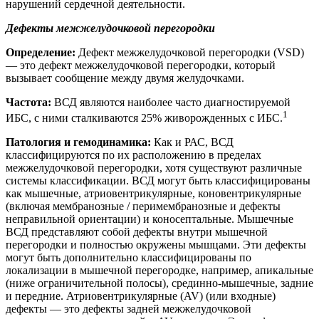
нарушений сердечной деятельности.
Дефекты межжелудочковой перегородки
Определение:
Дефект межжелудочковой перегородки (VSD)
— это дефект межжелудочковой перегородки, который
вызывает сообщение между двумя желудочками.
Частота:
ВСД являются наиболее часто диагностируемой
1
ИБС, с ними сталкиваются 25% живорожденных с ИБС.
Патология и гемодинамика:
Как и РАС, ВСД
классифицируются по их расположению в пределах
межжелудочковой перегородки, хотя существуют различные
системы классификации. ВСД могут быть классифицированы
как мышечные, атриовентрикулярные, коновентрикулярные
(включая мембранозные / перимембранозные и дефекты
неправильной ориентации) и коносептальные. Мышечные
ВСД представляют собой дефекты внутри мышечной
перегородки и полностью окружены мышцами. Эти дефекты
могут быть дополнительно классифицированы по
локализации в мышечной перегородке, например, апикальные
(ниже ограничительной полосы), срединно-мышечные, задние
и передние. Атриовентрикулярные (AV) (или входные)
дефекты — это дефекты задней межжелудочковой