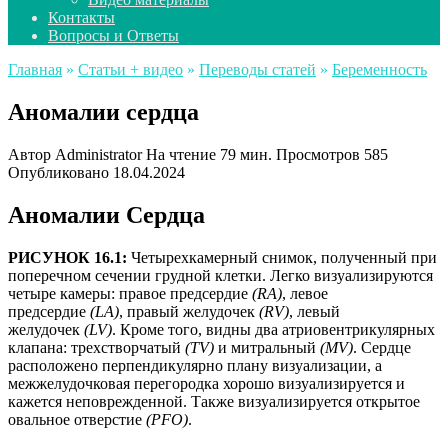
Контакты
Вопросы и Ответы
Главная
»
Статьи + видео
»
Переводы статей
»
Беременность
Аномалии сердца
Автор
Administrator
На чтение
79 мин.
Просмотров
585
Опубликовано
18.04.2024
Аномалии Сердца
РИСУНОК 16.1:
Четырехкамерный снимок, полученный при
поперечном сечении грудной клетки. Легко визуализируются
четыре камеры: правое предсердие
(RA)
, левое
предсердие
(LA)
, правый желудочек
(RV)
, левый
желудочек
(LV)
. Кроме того, видны два атриовентрикулярных
клапана: трехстворчатый
(TV)
и митральный
(MV)
. Сердце
расположено перпендикулярно плану визуализации, а
межжелудочковая перегородка хорошо визуализируется и
кажется неповрежденной. Также визуализируется открытое
овальное отверстие
(PFO)
.