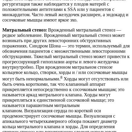
регургитация также наблюдается у плодов матерей с
положительными антителами к SSA или у пациентов с
миокардитом. Часто левый желудочек расширен, а эндокард и
сосочковые мышцы имеют яркое эхо.
Митральный стеноз:
Врожденный митральный стеноз —
редкое заболевание. Врожденный митральный стеноз может
возникать при других левосторонних обструктивных
поражениях. Синдром Шона — это термин, используемый для
обозначения пациентов с множественными левосторонними
обструкциями. Тяжелый митральный стеноз может привести к
прогрессирующей гипоплазии аорты и левого желудочка
внутриутробно. При врожденном митральном стенозе
кольцевое кольцо, створки, хорды и / или сосочковые мышцы
8
могут быть ненормальными.
Хорды могут отсутствовать или
быть очень короткими, так что клапанный аппарат
прикрепляется непосредственно к сосочковым мышцам; это
называется аркад митрального клапана. Хорды могут
прикрепляться к единственной сосочковой мышце; это
называется парашютным митральным
клапаном. Визуализация сердца по короткой оси
продемонстрирует сосочковые мышцы. Визуализация с
апикального четырехкамерного обзора покажет диаметр
кольца митрального клапана и хорды. Для определения
степени стеноза или регургитации следует использовать