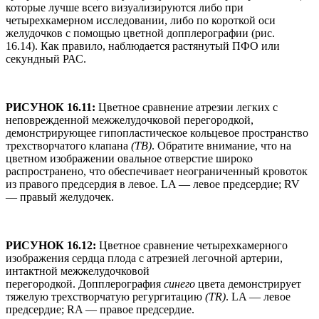
которые лучше всего визуализируются либо при
четырехкамерном исследовании, либо по короткой оси
желудочков с помощью цветной допплерографии (рис.
16.14). Как правило, наблюдается растянутый ПФО или
секундный РАС.
РИСУНОК 16.11:
Цветное сравнение атрезии легких с
неповрежденной межжелудочковой перегородкой,
демонстрирующее гипопластическое кольцевое пространство
трехстворчатого клапана
(ТВ)
. Обратите внимание, что на
цветном изображении овальное отверстие широко
распространено, что обеспечивает неограниченный кровоток
из правого предсердия в левое. LA — левое предсердие; RV
— правый желудочек.
РИСУНОК 16.12:
Цветное сравнение четырехкамерного
изображения сердца плода с атрезией легочной артерии,
интактной межжелудочковой
перегородкой. Допплерография
синего
цвета демонстрирует
тяжелую трехстворчатую регургитацию
(TR)
. LA — левое
предсердие; RA — правое предсердие.