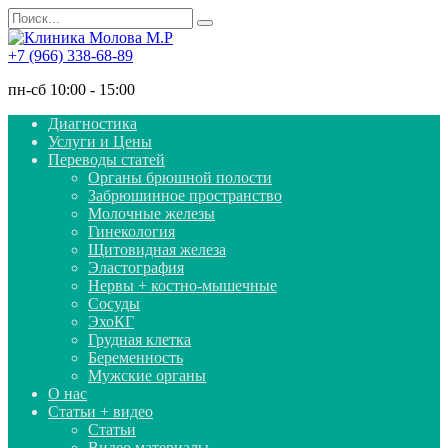
Перейти
Search
к
for:
содержанию
+7 (966) 338-68-89
пн-сб 10:00 - 15:00
Диагностика
Услуги и Цены
Переводы статей
Органы брюшной полости
Забрюшинное пространство
Молочные железы
Гинекология
Щитовидная железа
Эластография
Нервы + костно-мышечные
Сосуды
ЭхоКГ
Грудная клетка
Беременность
Мужские органы
О нас
Статьи + видео
Статьи
Видео материалы