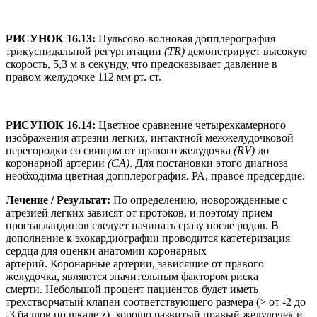
РИСУНОК 16.13:
Пульсово-волновая допплерография
трикуспидальной регургитации
(TR)
демонстрирует высокую
скорость, 5,3 м в секунду, что предсказывает давление в
правом желудочке 112 мм рт. ст.
РИСУНОК 16.14:
Цветное сравнение четырехкамерного
изображения атрезии легких, интактной межжелудочковой
перегородки со свищом от правого желудочка
(RV)
до
коронарной артерии
(CA)
. Для постановки этого диагноза
необходима цветная допплерография. РА, правое предсердие.
Лечение / Результат:
По определению, новорожденные с
атрезией легких зависят от протоков, и поэтому прием
простагландинов следует начинать сразу после родов. В
дополнение к эхокардиографии проводится катетеризация
сердца для оценки анатомии коронарных
артерий. Коронарные артерии, зависящие от правого
желудочка, являются значительным фактором риска
смерти. Небольшой процент пациентов будет иметь
трехстворчатый клапан соответствующего размера (> от -2 до
-3 баллов по шкале z), хорошо развитый правый желудочек и