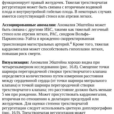
функционирует правый желудочек. Тяжелая трехстворчатая
регургитация может быть связана с вторичным водянкой
плода и внутриутробной гибелью плода. В некоторых случаях
имеется сопутствующий стеноз или атрезия легких.
Ассоциированные аномалии:
Аномалия Эбштейна может
быть связана с другими ИБС, такими как тяжелый легочный
стеноз или атрезия легких, РАС, синдром Вольфа–
Паркинсона–Уайта и врожденно скорректированная
4
транспозиция магистральных артерий.
Кроме того, тяжелая
кардиомегалия может способствовать гипоплазии легких,
повышая риск смерти.
Визуализация:
Аномалия Эбштейна хорошо видна при
четырехкамерном исследовании (рис. 16.8). Смещение точки
шарнира перегородочной створки трехстворчатого клапана
определяется количественно путем измерения расстояния
между сердцевиной сердца (от точки шарнира митрального
клапана) и точкой шарнира перегородочной створки
трехстворчатого клапана; это расстояние должно быть меньше
5 мм при рождении. Может присутствовать кардиомегалия,
вторичная по отношению к дилатации предсердий или
желудочков. Для оценки степени трехстворчатой
регургитации следует использовать цветную допплерографию
(рис. 16.9). Трехстворчатая регургитация может