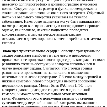
цветовую допплерографию и допплерографию пульсовой
волны. Следует оценить размер и функцию желудочков, а
также направление потока из овального отверстия. Обратный
поток из овального отверстия указывает на тяжелое
заболевание. Некоторые пациенты могут быть кандидатами
на митральную вальвулопластику в послеродовом периоде;
однако, как правило, лечение пациентов проводится
консервативно, и хирургическое вмешательство
откладывается до тех пор, пока может потребоваться замена
клапана.
Зловещее триатриальное сердце:
Зловещее триатриальное
сердце описывает мембрану в теле левого предсердия,
проксимальнее придатка левого предсердия, которая вызывает
различную степень обструкции возврата легочных вен в
левую половину сердца. Считается, что с точки зрения
развития это происходит из-за неполного вхождения
легочных вен в левое предсердие. Обычно между верхней и
нижней камерами левого предсердия имеется сообщение
переменного размера. Может быть РАС или ПФО, при
котором правое предсердие соединяется с дистальной
камерой, и может быть аномальный отток легочной
вены. Физиология этого поражения зависит от степени
сужения между верхней и нижней камерами, вызванного
мембраной триатриального сердца. Если отверстие большое, у