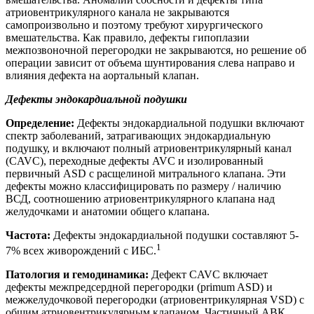
атриовентрикулярного канала не закрываются
самопроизвольно и поэтому требуют хирургического
вмешательства. Как правило, дефекты гипоплазии
межпозвоночной перегородки не закрываются, но решение об
операции зависит от объема шунтирования слева направо и
влияния дефекта на аортальный клапан.
Дефекты эндокардиальной подушки
Определение:
Дефекты эндокардиальной подушки включают
спектр заболеваний, затрагивающих эндокардиальную
подушку, и включают полный атриовентрикулярный канал
(CAVC), переходные дефекты AVC и изолированный
первичный ASD с расщелиной митрального клапана. Эти
дефекты можно классифицировать по размеру / наличию
ВСД, соотношению атриовентрикулярного клапана над
желудочками и анатомии общего клапана.
Частота:
Дефекты эндокардиальной подушки составляют 5-
1
7% всех живорождений с ИБС.
Патология и гемодинамика:
Дефект CAVC включает
дефекты межпредсердной перегородки (primum ASD) и
межжелудочковой перегородки (атриовентрикулярная VSD) с
общим атриовентрикулярным клапаном. Частичный АВК