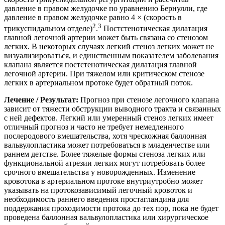
давление в правом желудочке по уравнению Бернулли, где
давление в правом желудочке равно 4 × (скорость в
2
3
трикуспидальном отделе)
.
Постстенотическая дилатация
главной легочной артерии может быть связана со стенозом
легких. В некоторых случаях легкий стеноз легких может не
визуализироваться, и единственным показателем заболевания
клапана является постстенотическая дилатация главной
легочной артерии. При тяжелом или критическом стенозе
легких в артериальном протоке будет обратный поток.
Лечение / Результат:
Прогноз при стенозе легочного клапана
зависит от тяжести обструкции выводного тракта и связанных
с ней дефектов. Легкий или умеренный стеноз легких имеет
отличный прогноз и часто не требует немедленного
послеродового вмешательства, хотя чрескожная баллонная
вальвулопластика может потребоваться в младенчестве или
раннем детстве. Более тяжелые формы стеноза легких или
функциональной атрезии легких могут потребовать более
срочного вмешательства у новорожденных. Изменение
кровотока в артериальном протоке внутриутробно может
указывать на протокозависимый легочный кровоток и
необходимость раннего введения простагландина для
поддержания проходимости протока до тех пор, пока не будет
проведена баллонная вальвулопластика или хирургическое