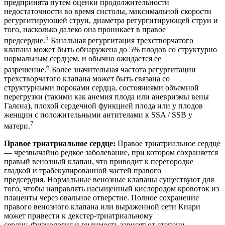
предпринята путем оценки продолжительности
недостаточности во время систолы, максимальной скорости
регургитирующей струи, диаметра регургитирующей струи и
того, насколько далеко она проникает в правое
5
предсердие.
Банальная регургитация трехстворчатого
клапана может быть обнаружена до 5% плодов со структурно
нормальным сердцем, и обычно ожидается ее
6
разрешение.
Более значительная частота регургитации
трехстворчатого клапана может быть связана со
структурными пороками сердца, состояниями объемной
перегрузки (такими как анемия плода или аневризмы вены
Галена), плохой сердечной функцией плода или у плодов
женщин с положительными антителами к SSA / SSB у
7
матери.
Правое триатриальное сердце:
Правое триатриальное сердце
— чрезвычайно редкое заболевание, при котором сохраняется
правый венозный клапан, что приводит к перегородке
гладкой и трабекулированной частей правого
предсердия. Нормальные венозные клапаны существуют для
того, чтобы направлять насыщенный кислородом кровоток из
плаценты через овальное отверстие. Полное сохранение
правого венозного клапана или выраженной сети Киари
может привести к декстер-триатриальному
сердцу. Физиология и видимость зависят от степени