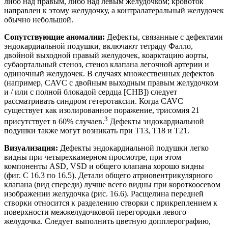
либо над правым, либо над левым желудочком; кровоток
направлен к этому желудочку, а контралатеральный желудочек
обычно небольшой.
Сопутствующие аномалии:
Дефекты, связанные с дефектами
эндокардиальной подушки, включают тетраду Фалло,
двойной выходной правый желудочек, коарктацию аорты,
субаортальный стеноз, стеноз клапана легочной артерии и
одиночный желудочек. В случаях множественных дефектов
(например, CAVC с двойным выходным правым желудочком
и / или с полной блокадой сердца [CHB]) следует
рассматривать синдром гетеротаксии. Когда CAVC
существует как изолированное поражение, трисомия 21
3
присутствует в 60% случаев.
Дефекты эндокардиальной
подушки также могут возникать при Т13, Т18 и Т21.
Визуализация:
Дефекты эндокардиальной подушки легко
видны при четырехкамерном просмотре, при этом
компоненты ASD, VSD и общего клапана хорошо видны
(фиг. С 16.3 по 16.5). Детали общего атриовентрикулярного
клапана (вид спереди) лучше всего видны при короткоосевом
изображении желудочка (рис. 16.6). Расщелина передней
створки относится к разделению створки с прикреплением к
поверхности межжелудочковой перегородки левого
желудочка. Следует выполнить цветную допплерографию,