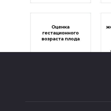
Оценка
ж
гестационного
возраста плода
Оценка гестационного
возраста плода Чайтали
Шах и Ашок Бханушали