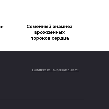
Семейный анамнез
ые
врожденных
пороков сердца
ды
ра
Семейный анамнез
врожденных пороков
сердца Дуглас Л.
Политика конфиденциальности