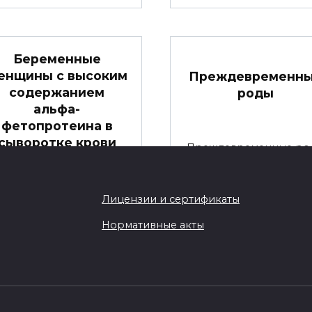
Беременные
енщины с высоким
Преждевременн
содержанием
роды
альфа-
фетопротеина в
сыворотке крови
Преждевременные ро
матери
Джеффри Вонг и Дебо
Левин
беременных женщин с
Преждевременные
высоким содержанием
Лицензии и сертификаты
альфа-фетопротеина в
Нормативные акты