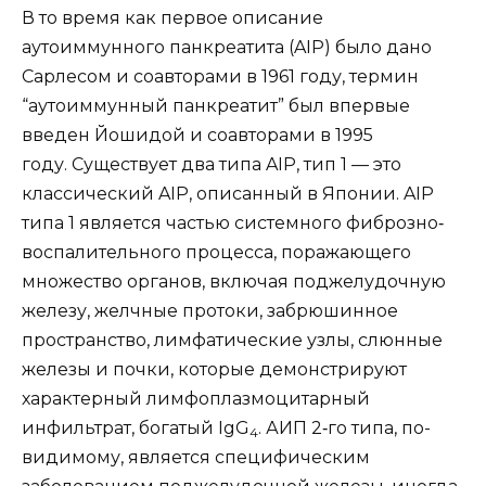
В то время как первое описание
аутоиммунного панкреатита (AIP) было дано
Сарлесом и соавторами в 1961 году, термин
“аутоиммунный панкреатит” был впервые
введен Йошидой и соавторами в 1995
году. Существует два типа AIP, тип 1 — это
классический AIP, описанный в Японии. AIP
типа 1 является частью системного фиброзно‐
воспалительного процесса, поражающего
множество органов, включая поджелудочную
железу, желчные протоки, забрюшинное
пространство, лимфатические узлы, слюнные
железы и почки, которые демонстрируют
характерный лимфоплазмоцитарный
инфильтрат, богатый IgG
. АИП 2‐го типа, по-
4
видимому, является специфическим