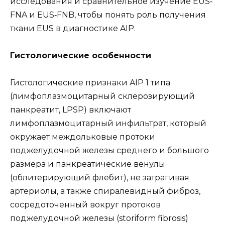
исследования и сравнительное изучение EUS‐
FNA и EUS‐FNB, чтобы понять роль получения
ткани EUS в диагностике AIP.
Гистологические особенности
Гистологические признаки AIP 1 типа
(лимфоплазмоцитарный склерозирующий
панкреатит, LPSP) включают
лимфоплазмоцитарный инфильтрат, который
окружает междольковые протоки
поджелудочной железы среднего и большого
размера и панкреатические венулы
(облитерирующий флебит), не затрагивая
артериолы, а также спиралевидный фиброз,
сосредоточенный вокруг протоков
поджелудочной железы (storiform fibrosis)