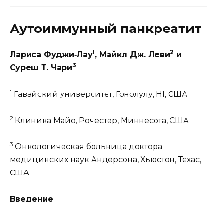
Аутоиммунный панкреатит
1
2
Лариса Фуджи‐Лау
, Майкл Дж. Леви
и
3
Суреш Т. Чари
1
Гавайский университет, Гонолулу, HI, США
2
Клиника Майо, Рочестер, Миннесота, США
3
Онкологическая больница доктора
медицинских наук Андерсона, Хьюстон, Техас,
США
Введение