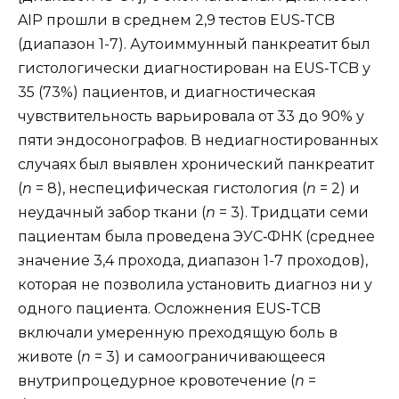
AIP прошли в среднем 2,9 тестов EUS‐TCB
(диапазон 1-7). Аутоиммунный панкреатит был
гистологически диагностирован на EUS‐TCB у
35 (73%) пациентов, и диагностическая
чувствительность варьировала от 33 до 90% у
пяти эндосонографов. В недиагностированных
случаях был выявлен хронический панкреатит
(
n
= 8), неспецифическая гистология (
n
= 2) и
неудачный забор ткани (
n
= 3). Тридцати семи
пациентам была проведена ЭУС‐ФНК (среднее
значение 3,4 прохода, диапазон 1-7 проходов),
которая не позволила установить диагноз ни у
одного пациента. Осложнения EUS‐TCB
включали умеренную преходящую боль в
животе (
n
= 3) и самоограничивающееся
внутрипроцедурное кровотечение (
n
=