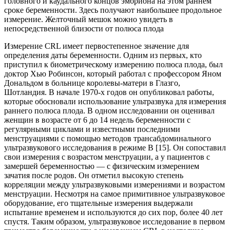
головного и каудального концов эмбриона на этом раннем
сроке беременности. Здесь получают наибольшее продольное
измерение. Желточный мешок можно увидеть в
непосредственной близости от полюса плода
Измерение CRL имеет первостепенное значение для
определения даты беременности. Одним из первых, кто
приступил к биометрическому измерению полюса плода, был
доктор Хью Робинсон, который работал с профессором Яном
Дональдом в больнице королевы-матери в Глазго,
Шотландия. В начале 1970-х годов он опубликовал работы,
которые обосновали использование ультразвука для измерения
раннего полюса плода. В одном исследовании он оценивал
женщин в возрасте от 6 до 14 недель беременности с
регулярными циклами и известными последними
менструациями с помощью методов трансабдоминального
ультразвукового исследования в режиме B [15]. Он сопоставил
свои измерения с возрастом менструации, а у пациентов с
замершей беременностью — с физическим измерением
зачатия после родов. Он отметил высокую степень
корреляции между ультразвуковыми измерениями и возрастом
менструации. Несмотря на самое примитивное ультразвуковое
оборудование, его тщательные измерения выдержали
испытание временем и используются до сих пор, более 40 лет
спустя. Таким образом, ультразвуковое исследование в первом