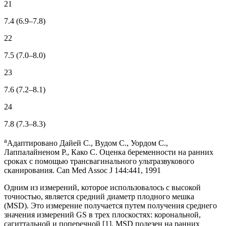
21
7.4 (6.9–7.8)
22
7.5 (7.0–8.0)
23
7.6 (7.2–8.1)
24
7.8 (7.3–8.3)
a
Адаптировано Дайей С., Вудом С., Уордом С.,
Лаппалайненом Р., Како С. Оценка беременности на ранних
сроках с помощью трансвагинального ультразвукового
сканирования. Can Med Assoc J 144:441, 1991
Одним из измерений, которое использовалось с высокой
точностью, является средний диаметр плодного мешка
(MSD). Это измерение получается путем получения среднего
значения измерений GS в трех плоскостях: корональной,
сагиттальной и поперечной [1]. MSD полезен на ранних