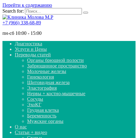
Перейти к содержанию
Search for:
+7 (966) 338-68-89
пн-сб 10:00 - 15:00
Диагностика
Услуги и Цены
Переводы статей
Органы брюшной полости
Забрюшинное пространство
Молочные железы
Гинекология
Щитовидная железа
Эластография
Нервы + костно-мышечные
Сосуды
ЭхоКГ
Грудная клетка
Беременность
Мужские органы
О нас
Статьи + видео
Статьи