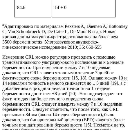
84.6
14 + 0
a
Адаптировано по материалам Pexsters A, Daemen A, Bottomley
C, Van Schoubroeck D, De Catte L, De Moor B и др. Новая
кривая длины макушки-крестца, основанная на более чем
3500 беременностях. Ультразвуковое акушерско-
гинекологическое исследование 2010; 35: 650-655
Измерение CRL можно регулярно проводить с помощью
трансвагинального ультразвукового исследования к 6 неделе
беременности. При измерении между 7 и 10 неделями
доказано, что CRL является точным в течение 3 дней от
фактического срока беременности [15, 18]. Однако между 10 и
14 неделями точность немного снижается до ± 5 дней [19], а с
добавлением еще одной недели точность на 15 неделе
беременности достигает ±8 дней [20]. Это подтверждает тот
факт, что для наиболее точного определения срока
беременности CRL следует измерять между 7 и 10 неделями
беременности. Следует отметить, что после того, как CRL
превышает 84 мм (около 14 недель беременности), было
доказано, что бипариетальный диаметр (BPD) является более
точным при датировании беременности [15]. Несмотря на то,