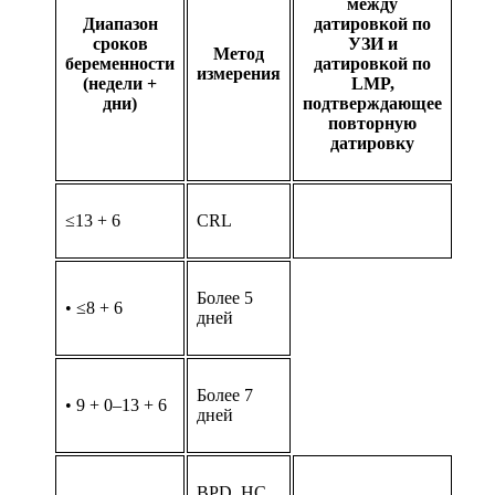
между
Диапазон
датировкой по
сроков
УЗИ и
Метод
беременности
датировкой по
измерения
(недели +
LMP,
дни)
подтверждающее
повторную
датировку
≤13 + 6
CRL
Более 5
• ≤8 + 6
дней
Более 7
• 9 + 0–13 + 6
дней
BPD, HC,