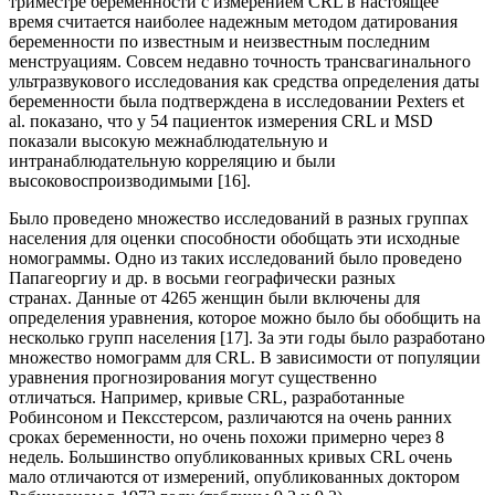
триместре беременности с измерением CRL в настоящее
время считается наиболее надежным методом датирования
беременности по известным и неизвестным последним
менструациям. Совсем недавно точность трансвагинального
ультразвукового исследования как средства определения даты
беременности была подтверждена в исследовании Pexters et
al. показано, что у 54 пациенток измерения CRL и MSD
показали высокую межнаблюдательную и
интранаблюдательную корреляцию и были
высоковоспроизводимыми [16].
Было проведено множество исследований в разных группах
населения для оценки способности обобщать эти исходные
номограммы. Одно из таких исследований было проведено
Папагеоргиу и др. в восьми географически разных
странах. Данные от 4265 женщин были включены для
определения уравнения, которое можно было бы обобщить на
несколько групп населения [17]. За эти годы было разработано
множество номограмм для CRL. В зависимости от популяции
уравнения прогнозирования могут существенно
отличаться. Например, кривые CRL, разработанные
Робинсоном и Пексстерсом, различаются на очень ранних
сроках беременности, но очень похожи примерно через 8
недель. Большинство опубликованных кривых CRL очень
мало отличаются от измерений, опубликованных доктором