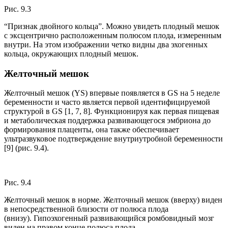
Рис. 9.3
“Признак двойного кольца”. Можно увидеть плодный мешок
с эксцентрично расположенным полюсом плода, измеренным
внутри. На этом изображении четко видны два эхогенных
кольца, окружающих плодный мешок.
Желточный мешок
Желточный мешок (YS) впервые появляется в GS на 5 неделе
беременности и часто является первой идентифицируемой
структурой в GS [1, 7, 8]. Функционируя как первая пищевая
и метаболическая поддержка развивающегося эмбриона до
формирования плаценты, она также обеспечивает
ультразвуковое подтверждение внутриутробной беременности
[9] (рис. 9.4).
Рис. 9.4
Желточный мешок в норме. Желточный мешок (вверху) виден
в непосредственной близости от полюса плода
(внизу). Гипоэхогенный развивающийся ромбовидный мозг
виден на правом конце полюса плода