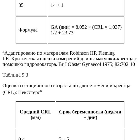
85
14 + 1
GA (дни) = 8,052 × (CRL × 1,037)
Формула
1/2 + 23,73
a
Адаптировано по материалам Robinson HP, Fleming
J.E. Критическая оценка измерений длины макушки-крестца с
помощью гидролокатора. Br J Obstet Gynaecol 1975; 82:702-10
Таблица 9.3
Оценка гестационного возраста по длине темени и крестца
a
(CRL): Пексстерс
Средний CRL
Срок беременности (недели
(мм)
+ дни)
0.4
5 + 5