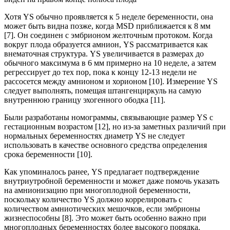
Хотя YS обычно проявляется к 5 неделе беременности, она
может быть видна позже, когда MSD приближается к 8 мм
[7]. Он соединен с эмбрионом желточным протоком. Когда
вокруг плода образуется амнион, YS рассматривается как
внематочная структура. YS увеличивается в размерах до
обычного максимума в 6 мм примерно на 10 неделе, а затем
регрессирует до тех пор, пока к концу 12-13 недели не
рассосется между амнионом и хорионом [10]. Измерение YS
следует выполнять, помещая штангенциркуль на самую
внутреннюю границу эхогенного ободка [11].
Были разработаны номограммы, связывающие размер YS с
гестационным возрастом [12], но из-за заметных различий при
нормальных беременностях диаметр YS не следует
использовать в качестве основного средства определения
срока беременности [10].
Как упоминалось ранее, YS предлагает подтверждение
внутриутробной беременности и может даже помочь указать
на амнионизацию при многоплодной беременности,
поскольку количество YS должно коррелировать с
количеством амниотических мешочков, если эмбрионы
жизнеспособны [8]. Это может быть особенно важно при
многоплодных беременностях более высокого порядка.