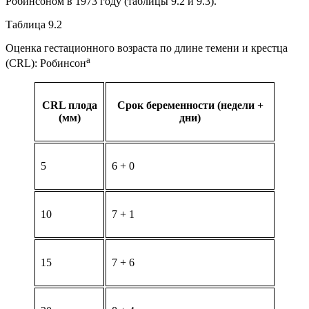
Робинсоном в 1973 году (таблицы 9.2 и 9.3).
Таблица 9.2
Оценка гестационного возраста по длине темени и крестца
а
(CRL): Робинсон
CRL плода
Срок беременности (недели +
(мм)
дни)
5
6 + 0
10
7 + 1
15
7 + 6