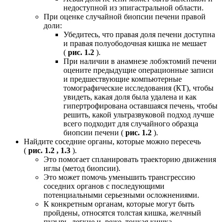
недоступной из эпигастральной области.
При оценке случайной биопсии печени правой
доли:
Убедитесь, что правая доля печени доступна
и правая полуободочная кишка не мешает
(
рис. 1.2
).
При наличии в анамнезе лобэктомий печени
оцените предыдущие операционные записи
и предшествующие компьютерные
томографические исследования (КТ), чтобы
увидеть, какая доля была удалена и как
гипертрофирована оставшаяся печень, чтобы
решить, какой ультразвуковой подход лучше
всего подходит для случайного образца
биопсии печени (
рис. 1.2
).
Найдите соседние органы, которые можно пересечь
(
рис. 1.2 , 1.3
).
Это помогает спланировать траекторию движения
иглы (метод биопсии).
Это может помочь уменьшить трансгрессию
соседних органов с последующими
потенциальными серьезными осложнениями.
К конкретным органам, которые могут быть
пройдены, относятся толстая кишка, желчный
пузырь, легкие и, реже, тонкая кишка.