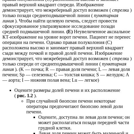
правый верхний квадрант спереди. Изображение
демонстрирует, что межреберный доступ возможен (
стрелки
)
только позади среднеподмышечной линии (
пунктирная
линия
). Чтобы найти целевую печень, следует провести
сфокусированное ультразвуковое исследование позади
средней подмышечной линии.
(E)
Неувеличенное аксиальное
КТ-изображение на уровне ворот печени. Пациент не перенес
операции на печени. Однако правая полуколония (С)
расположена высоко и занимает правый верхний квадрант
сзади между почкой и правой долей печени. Изображение
демонстрирует, что межреберный доступ возможен (
стрелки
)
только спереди от среднеподмышечной линии (
пунктирная
линия
). (K — почка; R — правая доля печени; L — левая доля
печени; Sp — селезенка; C — толстая кишка; S — желудок; A
— аорта; I — нижняя полая вена; Lu — легкое)
Оцените размеры долей печени и их расположение
(
рис. 1.2
).
При случайной биопсии печени некоторые
операторы предпочитают биопсию левой доли
печени.
Оцените, доступна ли левая доля печени; он
может располагаться позади передней части
грудной клетки.
Левая доля печени может быть маленькой и