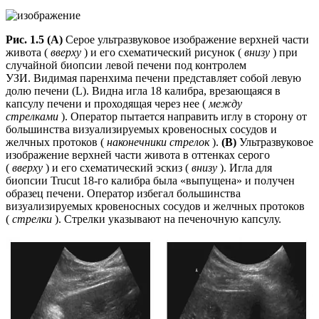
Рис. 1.5 (A)
Серое ультразвуковое изображение верхней части
живота (
вверху
) и его схематический рисунок (
внизу
) при
случайной биопсии левой печени под контролем
УЗИ. Видимая паренхима печени представляет собой левую
долю печени (L). Видна игла 18 калибра, врезающаяся в
капсулу печени и проходящая через нее (
между
стрелками
). Оператор пытается направить иглу в сторону от
большинства визуализируемых кровеносных сосудов и
желчных протоков (
наконечники стрелок
).
(B)
Ультразвуковое
изображение верхней части живота в оттенках серого
(
вверху
) и его схематический эскиз (
внизу
). Игла для
биопсии Trucut 18-го калибра была «выпущена» и получен
образец печени. Оператор избегал большинства
визуализируемых кровеносных сосудов и желчных протоков
(
стрелки
). Стрелки указывают на печеночную капсулу.