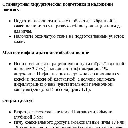
Стандартная хирургическая подготовка и наложение
повязок
Подготовьте/очистите кожу в области, выбранной в
качестве портала ультразвуковой визуализации и входа
для иглы.
Наложите окончатую ткань на подготовленный участок
кожи.
Местное инфильтративное обезболивание
Используя инфильтрационную иглу калибра 21 (длиной
не менее 3,7 см), выполняют инфильтрацию 1%
лидокаина. Инфильтрация не должна ограничиваться
кожей и подкожной клетчаткой, а должна включать
инфильтрацию очень чувствительной печеночной
капсулы (капсулы Глиссона) (
рис. 1.3
).
Острый доступ
Разрез делается скальпелем с 11 лезвиями, обычно
глубиной 3 мм.
Иглу коаксиального доступа (коаксиальные иглы 17 или
19 калибра для толстой биопсии) можно провести через