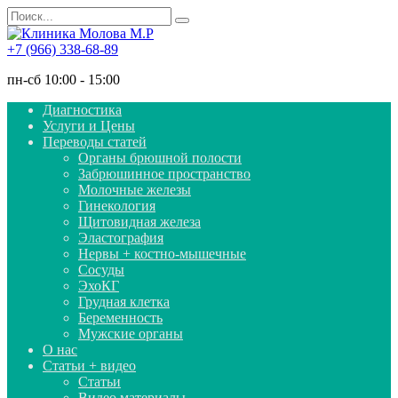
Перейти
Search
к
for:
содержанию
+7 (966) 338-68-89
пн-сб 10:00 - 15:00
Диагностика
Услуги и Цены
Переводы статей
Органы брюшной полости
Забрюшинное пространство
Молочные железы
Гинекология
Щитовидная железа
Эластография
Нервы + костно-мышечные
Сосуды
ЭхоКГ
Грудная клетка
Беременность
Мужские органы
О нас
Статьи + видео
Статьи
Видео материалы