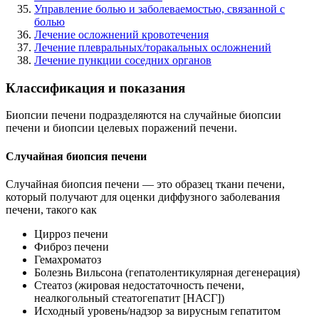
Управление болью и заболеваемостью, связанной с
болью
Лечение осложнений кровотечения
Лечение плевральных/торакальных осложнений
Лечение пункции соседних органов
Классификация и показания
Биопсии печени подразделяются на случайные биопсии
печени и биопсии целевых поражений печени.
Случайная биопсия печени
Случайная биопсия печени — это образец ткани печени,
который получают для оценки диффузного заболевания
печени, такого как
Цирроз печени
Фиброз печени
Гемахроматоз
Болезнь Вильсона (гепатолентикулярная дегенерация)
Стеатоз (жировая недостаточность печени,
неалкогольный стеатогепатит [НАСГ])
Исходный уровень/надзор за вирусным гепатитом