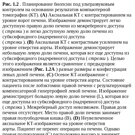
Рис. 1.2
. Планирование биопсии под ультразвуковым
контролем на основании результатов компьютерной
томографии (КТ).
(А)
Аксиальная КТ с контрастированием на
уровне ворот печени. Изображение демонстрирует легко
доступную правую долю печени из межреберного доступа
(
стрелки
) и легко доступную левую долю печени из
субксифоидного (надчревного) доступа
(
стрелки
).
(B)
Аксиальная КТ с контрастным усилением на
уровне отверстия аорты. Изображение демонстрирует
небольшую левую долю печени, которая все еще доступна из
субксифоидного (надчревного) доступа (
стрелки
). Целью
этого изображения является сравнение с предыдущим
изображением (
Рис. 1.2А
) разные размеры и конфигурация
левых долей печени.
(C)
Осевое КТ-изображение с
контрастированием на уровне отверстия аорты. Состояние
пациента после лобэктомии правой печени с результирующей
компенсаторной гипертрофией левой печени. Изображение
демонстрирует большую левую долю печени (L), которая все
еще доступна из субксифоидного (надчревного) доступа
(
стрелки
). Межреберный доступ невозможен. Правая доля
печени отсутствует. Место правой доли печени занимает
правая полуободочная кишка (В).
(D)
Неувеличенное
аксиальное КТ-изображение на уровне отверстия
аорты. Пациент не перенес операции на печени. Однако
правая полуколония (С) расположена высоко и занимает