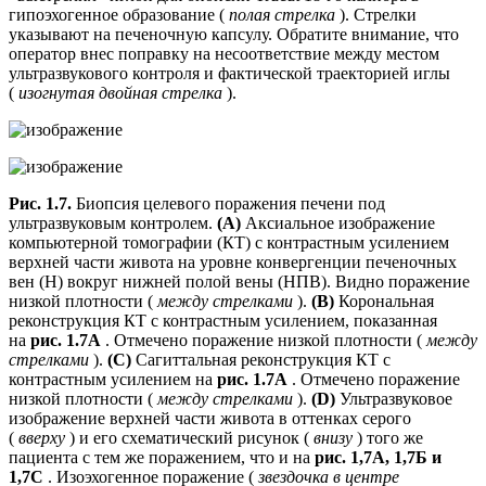
гипоэхогенное образование (
полая стрелка
). Стрелки
указывают на печеночную капсулу. Обратите внимание, что
оператор внес поправку на несоответствие между местом
ультразвукового контроля и фактической траекторией иглы
(
изогнутая двойная стрелка
).
Рис. 1.7.
Биопсия целевого поражения печени под
ультразвуковым контролем.
(A)
Аксиальное изображение
компьютерной томографии (КТ) с контрастным усилением
верхней части живота на уровне конвергенции печеночных
вен (H) вокруг нижней полой вены (НПВ). Видно поражение
низкой плотности (
между стрелками
).
(B)
Корональная
реконструкция КТ с контрастным усилением, показанная
на
рис. 1.7A
. Отмечено поражение низкой плотности (
между
стрелками
).
(C)
Сагиттальная реконструкция КТ с
контрастным усилением на
рис. 1.7A
. Отмечено поражение
низкой плотности (
между стрелками
).
(D)
Ультразвуковое
изображение верхней части живота в оттенках серого
(
вверху
) и его схематический рисунок (
внизу
) того же
пациента с тем же поражением, что и на
рис. 1,7А, 1,7Б и
1,7С
. Изоэхогенное поражение (
звездочка в центре