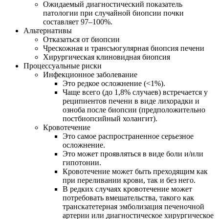
Ожидаемый диагностический показатель
патологии при случайной биопсии почки
составляет 97–100%.
Альтернативы
Отказаться от биопсии
Чрескожная и трансъюгулярная биопсия печени
Хирургическая клиновидная биопсия
Процессуальные риски
Инфекционное заболевание
Это редкое осложнение (<1%).
Чаще всего (до 1,8% случаев) встречается у
реципиентов печени в виде лихорадки и
озноба после биопсии (предположительно
постбиопсийный холангит).
Кровотечение
Это самое распространенное серьезное
осложнение.
Это может проявляться в виде боли и/или
гипотонии.
Кровотечение может быть преходящим как
при переливании крови, так и без него.
В редких случаях кровотечение может
потребовать вмешательства, такого как
транскатетерная эмболизация печеночной
артерии или диагностическое хирургическое