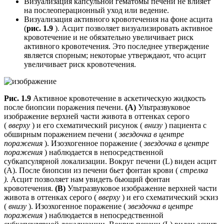
Визуализация капсульной гематомы печени не влияет
на послеоперационный уход или ведение.
Визуализация активного кровотечения на фоне асцита
(
рис. 1.9
). Асцит позволяет визуализировать активное
кровотечение и не обязательно увеличивает риск
активного кровотечения. Это последнее утверждение
является спорным; некоторые утверждают, что асцит
увеличивает риск кровотечения.
Рис. 1.9
Активное кровотечение в аскетическую жидкость
после биопсии поражения печени.
(А)
Ультразвуковое
изображение верхней части живота в оттенках серого
(
вверху
) и его схематический рисунок (
внизу
) пациента с
обширным поражением печени (
звездочка в центре
поражения
). Изоэхогенное поражение (
звездочка в центре
поражения
) наблюдается в непосредственной
субкапсулярной локализации. Вокруг печени (L) виден асцит
(А). После биопсии из печени бьет фонтан крови (
стрелка
).
Асцит позволяет нам увидеть бьющий фонтан
кровотечения.
(B)
Ультразвуковое изображение верхней части
живота в оттенках серого (
вверху
) и его схематический эскиз
(
внизу
). Изоэхогенное поражение (
звездочка в центре
поражения
) наблюдается в непосредственной