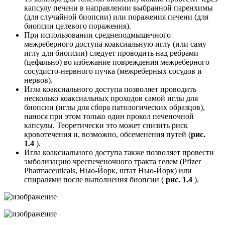
капсулу печени в направлении выбранной паренхимы
(для случайной биопсии) или поражения печени (для
биопсии целевого поражения).
При использовании среднеподмышечного
межреберного доступа коаксиальную иглу (или саму
иглу для биопсии) следует проводить над ребрами
(цефально) во избежание повреждения межреберного
сосудисто-нервного пучка (межреберных сосудов и
нервов).
Игла коаксиального доступа позволяет проводить
несколько коаксиальных проходов самой иглы для
биопсии (иглы для сбора патологических образцов),
нанося при этом только один прокол печеночной
капсулы. Теоретически это может снизить риск
кровотечения и, возможно, обсеменения путей (
рис.
1.4
).
Игла коаксиального доступа также позволяет провести
эмболизацию чреспеченочного тракта гелем (Pfizer
Pharmaceuticals, Нью-Йорк, штат Нью-Йорк) или
спиралями после выполнения биопсии (
рис. 1.4
).