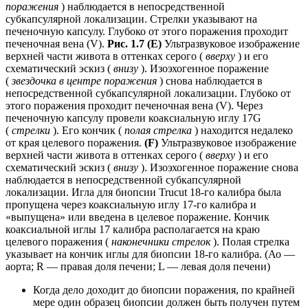
поражения
) наблюдается в непосредственной
субкапсулярной локализации. Стрелки указывают на
печеночную капсулу. Глубоко от этого поражения проходит
печеночная вена (V).
Рис. 1.7 (E)
Ультразвуковое изображение
верхней части живота в оттенках серого (
вверху
) и его
схематический эскиз (
внизу
). Изоэхогенное поражение
(
звездочка в центре поражения
) снова наблюдается в
непосредственной субкапсулярной локализации. Глубоко от
этого поражения проходит печеночная вена (V). Через
печеночную капсулу провели коаксиальную иглу 17G
(
стрелки
). Его кончик (
полая стрелка
) находится недалеко
от края целевого поражения.
(F)
Ультразвуковое изображение
верхней части живота в оттенках серого (
вверху
) и его
схематический эскиз (
внизу
). Изоэхогенное поражение снова
наблюдается в непосредственной субкапсулярной
локализации. Игла для биопсии Trucut 18-го калибра была
пропущена через коаксиальную иглу 17-го калибра и
«выпущена» или введена в целевое поражение. Кончик
коаксиальной иглы 17 калибра располагается на краю
целевого поражения (
наконечники стрелок
). Полая стрелка
указывает на кончик иглы для биопсии 18-го калибра. (Ао —
аорта; R — правая доля печени; L — левая доля печени)
Когда дело доходит до биопсии поражения, по крайней
мере один образец биопсии должен быть получен путем