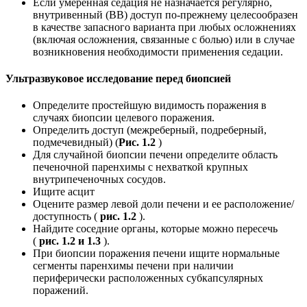
Если умеренная седация не назначается регулярно,
внутривенный (ВВ) доступ по-прежнему целесообразен
в качестве запасного варианта при любых осложнениях
(включая осложнения, связанные с болью) или в случае
возникновения необходимости применения седации.
Ультразвуковое исследование перед биопсией
Определите простейшую видимость поражения в
случаях биопсии целевого поражения.
Определить доступ (межреберный, подреберный,
подмечевидный) (
Рис. 1.2
)
Для случайной биопсии печени определите область
печеночной паренхимы с нехваткой крупных
внутрипеченочных сосудов.
Ищите асцит
Оцените размер левой доли печени и ее расположение/
доступность (
рис. 1.2
).
Найдите соседние органы, которые можно пересечь
(
рис. 1.2 и 1.3
).
При биопсии поражения печени ищите нормальные
сегменты паренхимы печени при наличии
периферически расположенных субкапсулярных
поражений.