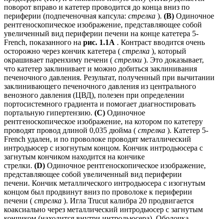
поворот вправо и катетер проводится до конца вниз по
периферии (подпеченочная капсула:
стрелка
).
(B)
Одиночное
рентгеноскопическое изображение, представляющее собой
увеличенный вид периферии печени на конце катетера 5-
French, показанного на
рис. 1.1А
. Контраст вводится очень
осторожно через кончик катетера (
стрелка
), который
окрашивает паренхиму печени (
стрелки
). Это доказывает,
что катетер заклинивает и можно добиться заклинивания
печеночного давления. Результат, полученный при вычитании
заклинивающего печеночного давления из центрального
венозного давления (ЦВД), полезен при определении
портосистемного градиента и помогает диагностировать
портальную гипертензию.
(C)
Одиночное
рентгеноскопическое изображение, на котором по катетеру
проводят провод длиной 0,035 дюйма (
стрелка
). Катетер 5-
French удален, и по проволоке проводят металлический
интродьюсер с изогнутым концом. Кончик интродьюсера с
загнутым кончиком находится на кончике
стрелки.
(D)
Одиночное рентгеноскопическое изображение,
представляющее собой увеличенный вид периферии
печени. Кончик металлического интродьюсера с изогнутым
концом был продвинут вниз по проволоке к периферии
печени (
стрелка
). Игла Trucut калибра 20 продвигается
коаксиально через металлический интродьюсер с загнутым
кончиком (находится внутри интродьюсера). Оболочка