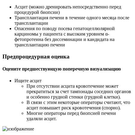
Асцит (можно дренировать непосредственно перед
процедурой биопсии)
Трансплантация печени в течение одного месяца после
трансплантации
Опасения по поводу посева гепатоцеллюлярной
карциномы у пациента с высоким уровнем α-
фетопротеина без диссеминации и кандидата на
трансплантацию печени
Предпроцедурная оценка
Оцените предшествующую поперечную визуализацию
Ищите асцит
При отсутствии асцита кровотечение может
прекратиться за счет тампонады соседних органов
и особенно грудной стенки (грудной клетки).
В связи с этим некоторые операторы считают, что
асцит повышает риск кровотечения (спорно).
Многие операторы перед биопсией печени
удаляли асцит.