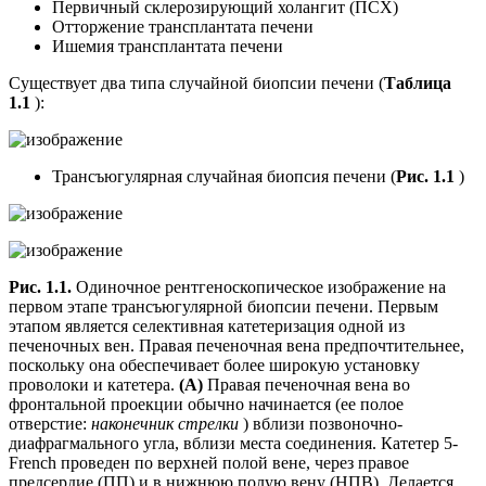
Первичный склерозирующий холангит (ПСХ)
Отторжение трансплантата печени
Ишемия трансплантата печени
Существует два типа случайной биопсии печени (
Таблица
1.1
):
Трансъюгулярная случайная биопсия печени (
Рис. 1.1
)
Рис. 1.1.
Одиночное рентгеноскопическое изображение на
первом этапе трансъюгулярной биопсии печени. Первым
этапом является селективная катетеризация одной из
печеночных вен. Правая печеночная вена предпочтительнее,
поскольку она обеспечивает более широкую установку
проволоки и катетера.
(А)
Правая печеночная вена во
фронтальной проекции обычно начинается (ее полое
отверстие:
наконечник стрелки
) вблизи позвоночно-
диафрагмального угла, вблизи места соединения. Катетер 5-
French проведен по верхней полой вене, через правое
предсердие (ПП) и в нижнюю полую вену (НПВ). Делается