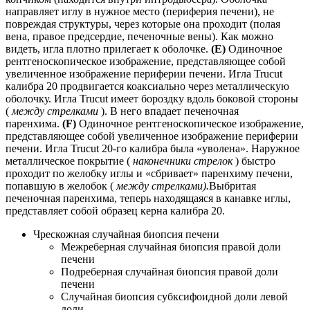
направляет иглу в нужное место (периферия печени), не
повреждая структуры, через которые она проходит (полая
вена, правое предсердие, печеночные вены). Как можно
видеть, игла плотно прилегает к оболочке.
(E)
Одиночное
рентгеноскопическое изображение, представляющее собой
увеличенное изображение периферии печени. Игла Trucut
калибра 20 продвигается коаксиально через металлическую
оболочку. Игла Trucut имеет бороздку вдоль боковой стороны
(
между стрелками
). В него впадает печеночная
паренхима.
(F)
Одиночное рентгеноскопическое изображение,
представляющее собой увеличенное изображение периферии
печени. Игла Trucut 20-го калибра была «уволена». Наружное
металлическое покрытие (
наконечники стрелок
) быстро
проходит по желобку иглы и «сбривает» паренхиму печени,
попавшую в желобок (
между стрелками).
Выбритая
печеночная паренхима, теперь находящаяся в канавке иглы,
представляет собой образец керна калибра 20.
Чрескожная случайная биопсия печени
Межреберная случайная биопсия правой доли
печени
Подреберная случайная биопсия правой доли
печени
Случайная биопсия субксифоидной доли левой
доли