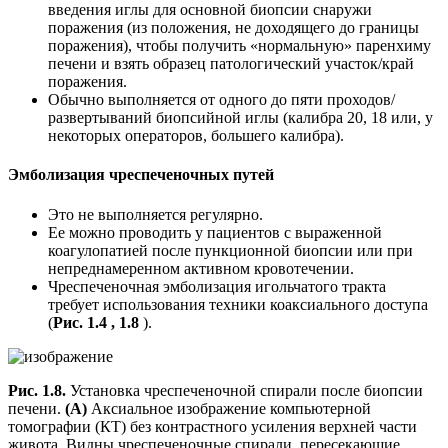
введения иглы для основной биопсии снаружи
поражения (из положения, не доходящего до границы
поражения), чтобы получить «нормальную» паренхиму
печени и взять образец патологический участок/край
поражения.
Обычно выполняется от одного до пяти проходов/
развертываний биопсийной иглы (калибра 20, 18 или, у
некоторых операторов, большего калибра).
Эмболизация чреспеченочных путей
Это не выполняется регулярно.
Ее можно проводить у пациентов с выраженной
коагулопатией после пункционной биопсии или при
непреднамеренном активном кровотечении.
Чреспеченочная эмболизация игольчатого тракта
требует использования техники коаксиального доступа
(
Рис. 1.4 , 1.8
).
Рис. 1.8.
Установка чреспеченочной спирали после биопсии
печени.
(А)
Аксиальное изображение компьютерной
томографии (КТ) без контрастного усиления верхней части
живота. Видны чреспеченочные спирали, пересекающие