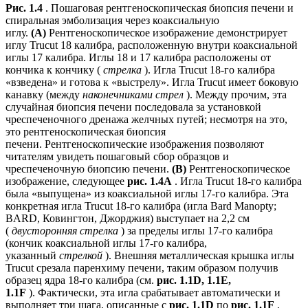
Рис. 1.4
. Пошаговая рентгеноскопическая биопсия печени и
спиральная эмболизация через коаксиальную
иглу.
(A)
Рентгеноскопическое изображение демонстрирует
иглу Trucut 18 калибра, расположенную внутри коаксиальной
иглы 17 калибра. Иглы 18 и 17 калибра расположены от
кончика к кончику (
стрелка
). Игла Trucut 18-го калибра
«взведена» и готова к «выстрелу». Игла Trucut имеет боковую
канавку (между
наконечниками стрел
). Между прочим, эта
случайная биопсия печени последовала за установкой
чреспеченочного дренажа желчных путей; несмотря на это,
это рентгеноскопическая биопсия
печени. Рентгеноскопические изображения позволяют
читателям увидеть пошаговый сбор образцов и
чреспеченочную биопсию печени.
(B)
Рентгеноскопическое
изображение, следующее
рис. 1.4A
. Игла Trucut 18-го калибра
была «выпущена» из коаксиальной иглы 17-го калибра. Эта
конкретная игла Trucut 18-го калибра (игла Bard Manopty;
BARD, Ковингтон, Джорджия) выступает на 2,2 см
(
двусторонняя стрелка
) за пределы иглы 17-го калибра
(кончик коаксиальной иглы 17-го калибра,
указанный
стрелкой
). Внешняя металлическая крышка иглы
Trucut срезала паренхиму печени, таким образом получив
образец ядра 18-го калибра (см.
рис. 1.1D, 1.1E,
1.1F
). Фактически, эта игла срабатывает автоматически и
выполняет три шага, описанные с
рис. 1.1D
по
рис. 1.1F
,