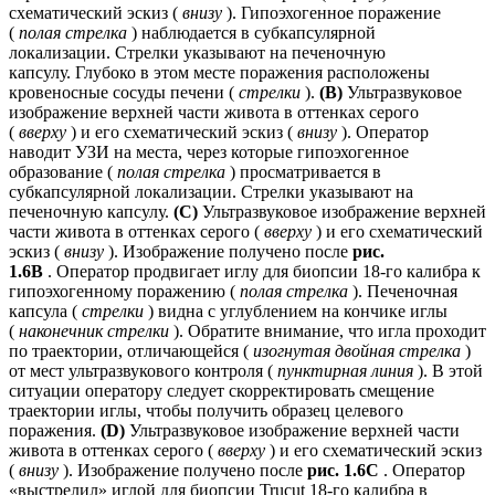
схематический эскиз (
внизу
). Гипоэхогенное поражение
(
полая стрелка
) наблюдается в субкапсулярной
локализации. Стрелки указывают на печеночную
капсулу. Глубоко в этом месте поражения расположены
кровеносные сосуды печени (
стрелки
).
(B)
Ультразвуковое
изображение верхней части живота в оттенках серого
(
вверху
) и его схематический эскиз (
внизу
). Оператор
наводит УЗИ на места, через которые гипоэхогенное
образование (
полая стрелка
) просматривается в
субкапсулярной локализации. Стрелки указывают на
печеночную капсулу.
(C)
Ультразвуковое изображение верхней
части живота в оттенках серого (
вверху
) и его схематический
эскиз (
внизу
). Изображение получено после
рис.
1.6B
. Оператор продвигает иглу для биопсии 18-го калибра к
гипоэхогенному поражению (
полая стрелка
). Печеночная
капсула (
стрелки
) видна с углублением на кончике иглы
(
наконечник стрелки
). Обратите внимание, что игла проходит
по траектории, отличающейся (
изогнутая двойная стрелка
)
от мест ультразвукового контроля (
пунктирная линия
). В этой
ситуации оператору следует скорректировать смещение
траектории иглы, чтобы получить образец целевого
поражения.
(D)
Ультразвуковое изображение верхней части
живота в оттенках серого (
вверху
) и его схематический эскиз
(
внизу
). Изображение получено после
рис. 1.6C
. Оператор
«выстрелил» иглой для биопсии Trucut 18-го калибра в