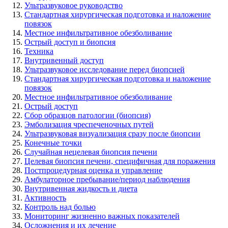
Ультразвуковое руководство
Стандартная хирургическая подготовка и наложение
повязок
Местное инфильтративное обезболивание
Острый доступ и биопсия
Техника
Внутривенный доступ
Ультразвуковое исследование перед биопсией
Стандартная хирургическая подготовка и наложение
повязок
Местное инфильтративное обезболивание
Острый доступ
Сбор образцов патологии (биопсия)
Эмболизация чреспеченочных путей
Ультразвуковая визуализация сразу после биопсии
Конечные точки
Случайная нецелевая биопсия печени
Целевая биопсия печени, специфичная для поражения
Постпроцедурная оценка и управление
Амбулаторное пребывание/период наблюдения
Внутривенная жидкость и диета
Активность
Контроль над болью
Мониторинг жизненно важных показателей
Осложнения и их лечение