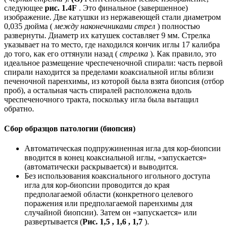
следующее
рис. 1.4F
. Это финальное (завершенное)
изображение. Две катушки из нержавеющей стали диаметром
0,035 дюйма (
между наконечниками стрел
) полностью
развернуты. Диаметр их катушек составляет 9 мм. Стрелка
указывает на то место, где находился кончик иглы 17 калибра
до того, как его оттянули назад (
стрелка
). Как правило, это
идеальное размещение чреспеченочной спирали: часть первой
спирали находится за пределами коаксиальной иглы вблизи
печеночной паренхимы, из которой была взята биопсия (отбор
проб), а остальная часть спиралей расположена вдоль
чреспеченочного тракта, поскольку игла была вытащил
обратно.
Сбор образцов патологии (биопсия)
Автоматическая подпружиненная игла для кор-биопсии
вводится в конец коаксиальной иглы, «запускается»
(автоматически раскрывается) и выводится.
Без использования коаксиального игольного доступа
игла для кор-биопсии проводится до края
предполагаемой области (конкретного целевого
поражения или предполагаемой паренхимы для
случайной биопсии). Затем он «запускается» или
развертывается (
Рис. 1,5 , 1,6 , 1,7
).