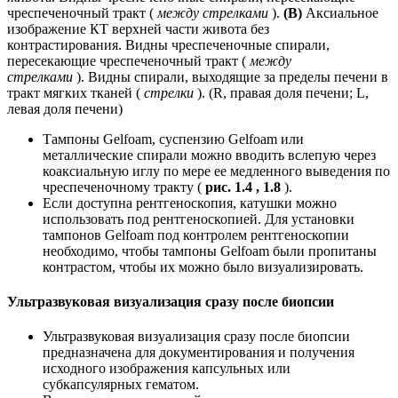
чреспеченочный тракт (
между стрелками
).
(B)
Аксиальное
изображение КТ верхней части живота без
контрастирования. Видны чреспеченочные спирали,
пересекающие чреспеченочный тракт (
между
стрелками
). Видны спирали, выходящие за пределы печени в
тракт мягких тканей (
стрелки
). (R, правая доля печени; L,
левая доля печени)
Тампоны Gelfoam, суспензию Gelfoam или
металлические спирали можно вводить вслепую через
коаксиальную иглу по мере ее медленного выведения по
чреспеченочному тракту (
рис. 1.4 , 1.8
).
Если доступна рентгеноскопия, катушки можно
использовать под рентгеноскопией. Для установки
тампонов Gelfoam под контролем рентгеноскопии
необходимо, чтобы тампоны Gelfoam были пропитаны
контрастом, чтобы их можно было визуализировать.
Ультразвуковая визуализация сразу после биопсии
Ультразвуковая визуализация сразу после биопсии
предназначена для документирования и получения
исходного изображения капсульных или
субкапсулярных гематом.