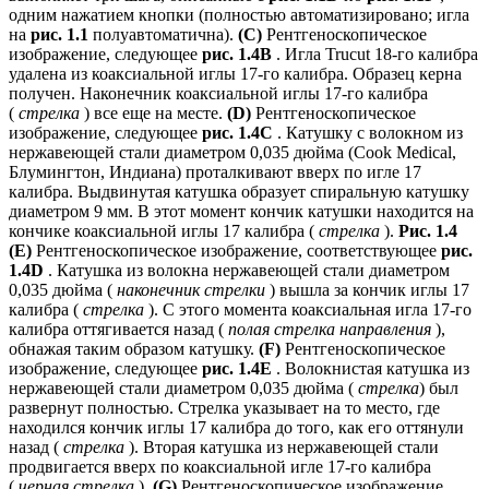
одним нажатием кнопки (полностью автоматизировано; игла
на
рис. 1.1
полуавтоматична).
(C)
Рентгеноскопическое
изображение, следующее
рис. 1.4B
. Игла Trucut 18-го калибра
удалена из коаксиальной иглы 17-го калибра. Образец керна
получен. Наконечник коаксиальной иглы 17-го калибра
(
стрелка
) все еще на месте.
(D)
Рентгеноскопическое
изображение, следующее
рис. 1.4C
. Катушку с волокном из
нержавеющей стали диаметром 0,035 дюйма (Cook Medical,
Блумингтон, Индиана) проталкивают вверх по игле 17
калибра. Выдвинутая катушка образует спиральную катушку
диаметром 9 мм. В этот момент кончик катушки находится на
кончике коаксиальной иглы 17 калибра (
стрелка
).
Рис. 1.4
(E)
Рентгеноскопическое изображение, соответствующее
рис.
1.4D
. Катушка из волокна нержавеющей стали диаметром
0,035 дюйма (
наконечник стрелки
) вышла за кончик иглы 17
калибра (
стрелка
). С этого момента коаксиальная игла 17-го
калибра оттягивается назад (
полая стрелка направления
),
обнажая таким образом катушку.
(F)
Рентгеноскопическое
изображение, следующее
рис. 1.4E
. Волокнистая катушка из
нержавеющей стали диаметром 0,035 дюйма (
стрелка
) был
развернут полностью. Стрелка указывает на то место, где
находился кончик иглы 17 калибра до того, как его оттянули
назад (
стрелка
). Вторая катушка из нержавеющей стали
продвигается вверх по коаксиальной игле 17-го калибра
(
черная стрелка
).
(G)
Рентгеноскопическое изображение,