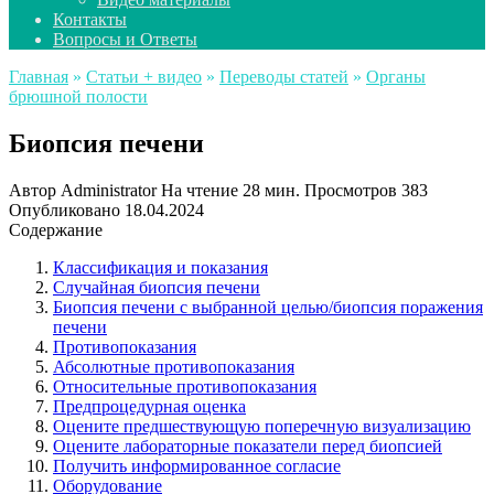
Контакты
Вопросы и Ответы
Главная
»
Статьи + видео
»
Переводы статей
»
Органы
брюшной полости
Биопсия печени
Автор
Administrator
На чтение
28 мин.
Просмотров
383
Опубликовано
18.04.2024
Содержание
Классификация и показания
Случайная биопсия печени
Биопсия печени с выбранной целью/биопсия поражения
печени
Противопоказания
Абсолютные противопоказания
Относительные противопоказания
Предпроцедурная оценка
Оцените предшествующую поперечную визуализацию
Оцените лабораторные показатели перед биопсией
Получить информированное согласие
Оборудование