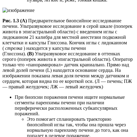
Рис. 1.3 (A)
Предварительное биопсийное исследование
печени. Ультразвуковое исследование в серой шкале (поперек
живота в эпигастральной области) с введением иглы с
лидокаином 21 калибра для местной анестезии подкожной
клетчатки и капсулы Глиссона. Кончик иглы с лидокаином
(
стрелка
) находится у капсулы печени
(Глиссона).
(B)
Ультразвуковое исследование в оттенках
серого (поперек живота в эпигастральной области). Оператор
только что «панорамировал» датчик краниально. Прямо над
левой долей печени (L) находится основание сердца. На
изображении показана левая доля печени между датчиком и
сердцем, которая видна по ее короткой оси. (Л — печень; ПЖ
— правый желудочек; ЛЖ — левый желудочек)
При биопсии поражения печени ищите нормальные
сегменты паренхимы печени при наличии
периферически расположенных субкапсулярных
поражений.
Это помогает спланировать траекторию
биопсийной иглы так, чтобы она прошла через
нормальную паренхиму печени до того, как она
попадет в целевое поражение.