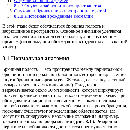
Опухоли брюшины у детей
8.2.7 Опухоли забрюшинного пространства
Опухоли забрюшинного пространства у детей
8.2.8 Кистозные врожденные аномалии
В этой главе будет обсуждаться брюшная полость и
забрюшинное пространство. Основное внимание уделяется
исключительно анатомической области, а не внутренним
органам (поскольку они обсуждаются в отдельных главах этой
книги).
8.1 Нормальная анатомия
Брюшная полость — это пространство между париетальной
брюшиной и висцеральной брюшиной, которое покрывает все
внутрибрюшинные органы (т.е. Желудок, селезенку, желчный
пузырь, печень и часть кишечника). Ежедневно
вырабатывается около 50 мл жидкости, которая циркулирует
по всей брюшной полости по четко определенной схеме. При
обследовании пациентов с возможным злокачественным
новообразованием важно знать об этом типе кровообращения,
поскольку существуют определенные области застоя, где
могут быть обнаружены небольшие отложения, например,
злокачественных новообразований (
рис. 8.1
). Резорбция
перитонеальной жидкости достигается преимущественно в