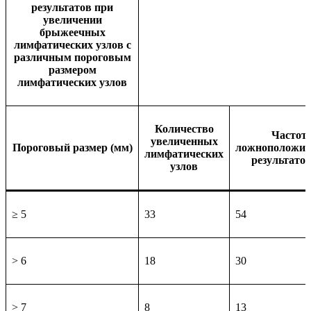
результатов при
увеличении
брыжеечных
лимфатических узлов с
различным пороговым
размером
лимфатических узлов
Количество
Частот
увеличенных
Пороговый размер (мм)
ложноположит
лимфатических
результатов
узлов
≥ 5
33
54
> 6
18
30
> 7
8
13