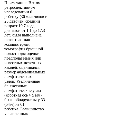
Примечание: В этом
ретроспективном
исследовании 61
ребенку (36 мальчиков и
25 девочек; средний
возраст 10,7 года;
диапазон от 1,1 до 17,3
лет) была выполнена
неконтрастная
компьютерная
томография брюшной
полости для оценки
предполагаемых или
известных почечных
камней; оценивался
размер абдоминальных
лимфатических
узлов. Увеличенные
брыжеечные
лимфатические узлы
(короткая ось > 5 мм)
были обнаружены у 33
(54%) из 61
ребенка. Большинство
увеличенных