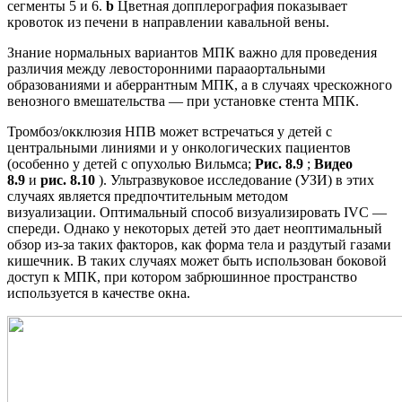
сегменты 5 и 6.
b
Цветная допплерография показывает
кровоток из печени в направлении кавальной вены.
Знание нормальных вариантов МПК важно для проведения
различия между левосторонними парааортальными
образованиями и аберрантным МПК, а в случаях чрескожного
венозного вмешательства — при установке стента МПК.
Тромбоз/окклюзия НПВ может встречаться у детей с
центральными линиями и у онкологических пациентов
(особенно у детей с опухолью Вильмса;
Рис. 8.9
;
Видео
8.9
и
рис. 8.10
). Ультразвуковое исследование (УЗИ) в этих
случаях является предпочтительным методом
визуализации. Оптимальный способ визуализировать IVC —
спереди. Однако у некоторых детей это дает неоптимальный
обзор из-за таких факторов, как форма тела и раздутый газами
кишечник. В таких случаях может быть использован боковой
доступ к МПК, при котором забрюшинное пространство
используется в качестве окна.