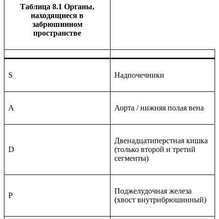
Таблица 8.1 Органы,
находящиеся в
забрюшинном
пространстве
S
Надпочечники
A
Аорта / нижняя полая вена
Двенадцатиперстная кишка
D
(только второй и третий
сегменты)
Поджелудочная железа
P
(хвост внутрибрюшинный)