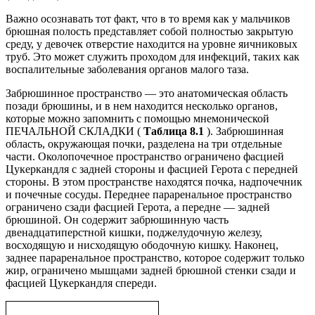
Важно осознавать тот факт, что в то время как у мальчиков
брюшная полость представляет собой полностью закрытую
среду, у девочек отверстие находится на уровне яичниковых
труб. Это может служить проходом для инфекций, таких как
воспалительные заболевания органов малого таза.
Забрюшинное пространство — это анатомическая область
позади брюшины, и в нем находится несколько органов,
которые можно запомнить с помощью мнемонической
ПЕЧАЛЬНОЙ СКЛАДКИ (
Таблица 8.1
). Забрюшинная
область, окружающая почки, разделена на три отдельные
части. Околопочечное пространство ограничено фасцией
Цукеркандля с задней стороны и фасцией Герота с передней
стороны. В этом пространстве находятся почка, надпочечник
и почечные сосуды. Переднее параренальное пространство
ограничено сзади фасцией Герота, а передне — задней
брюшиной. Он содержит забрюшинную часть
двенадцатиперстной кишки, поджелудочную железу,
восходящую и нисходящую ободочную кишку. Наконец,
заднее параренальное пространство, которое содержит только
жир, ограничено мышцами задней брюшной стенки сзади и
фасцией Цукеркандля спереди.