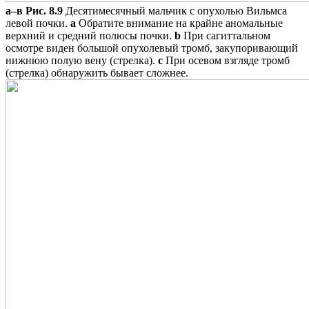
а–в
Рис. 8.9
Десятимесячный мальчик с опухолью Вильмса
левой почки.
a
Обратите внимание на крайне аномальные
верхний и средний полюсы почки.
b
При сагиттальном
осмотре виден большой опухолевый тромб, закупоривающий
нижнюю полую вену (стрелка).
c
При осевом взгляде тромб
(стрелка) обнаружить бывает сложнее.