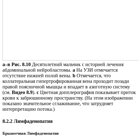
а–в
Рис. 8.10
Десятилетний мальчик с историей лечения
абдоминальной нейробластомы.
a
На УЗИ отмечается
отсутствие нижней полой вены.
b
Отмечается, что
коллатеральная гипертрофированная вена проходит позади
правой поясничной мышцы и впадает в азиготную систему
(см.
Видео 8.9
).
c
Цветная допплерография показывает приток
крови к забрюшинному пространству. (На этом изображении
показано значительное сглаживание, что затрудняет
интерпретацию потока.)
8.2.2 Лимфаденопатия
Брыжеечная Лимфаденопатия