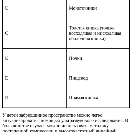
U
Мочеточники
Толстая кишка (только
C
восходящая и нисходящая
ободочная кишка)
K
Почки
E
Пищевод
R
Прямая кишка
У детей забрюшинное пространство можно легко
визуализировать с помощью ультразвукового исследования. В
большинстве случаев можно использовать методику
постепенной компрессии и высокочастотный линейный