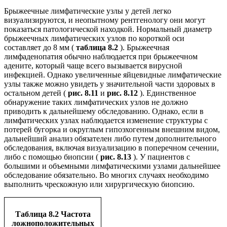
Брыжеечные лимфатические узлы у детей легко
визуализируются, и неопытному рентгенологу они могут
показаться патологической находкой. Нормальный диаметр
брыжеечных лимфатических узлов по короткой оси
составляет до 8 мм (
таблица 8.2
). Брыжеечная
лимфаденопатия обычно наблюдается при брыжеечном
адените, который чаще всего вызывается вирусной
инфекцией. Однако увеличенные яйцевидные лимфатические
узлы также можно увидеть у значительной части здоровых в
остальном детей (
рис. 8.11
и
рис. 8.12
). Единственное
обнаружение таких лимфатических узлов не должно
приводить к дальнейшему обследованию. Однако, если в
лимфатических узлах наблюдается изменение структуры с
потерей бугорка и округлым гипоэхогенным внешним видом,
дальнейший анализ обязателен либо путем дополнительного
обследования, включая визуализацию в поперечном сечении,
либо с помощью биопсии (
рис. 8.13
). У пациентов с
большими и объемными лимфатическими узлами дальнейшее
обследование обязательно. Во многих случаях необходимо
выполнить чрескожную или хирургическую биопсию.
Таблица 8.2 Частота
ложноположительных