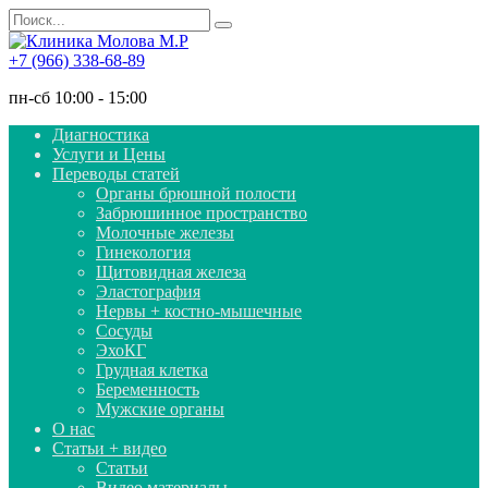
Перейти
Search
к
for:
содержанию
+7 (966) 338-68-89
пн-сб 10:00 - 15:00
Диагностика
Услуги и Цены
Переводы статей
Органы брюшной полости
Забрюшинное пространство
Молочные железы
Гинекология
Щитовидная железа
Эластография
Нервы + костно-мышечные
Сосуды
ЭхоКГ
Грудная клетка
Беременность
Мужские органы
О нас
Статьи + видео
Статьи
Видео материалы