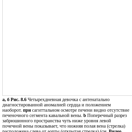
а, б
Рис. 8.6
Четырехдневная девочка с антенатально
диагностированной аномалией сердца и положением
наоборот.
при
сагиттальном осмотре печени видно отсутствие
печеночного сегмента кавальной вены.
b
Поперечный разрез
забрюшинного пространства чуть ниже уровня левой
почечной вены показывает, что нижняя полая вена (стрелка)
расположена слева от аорты (открытая стрелка) (см.
Видео