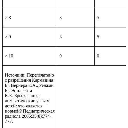
> 8
3
5
> 9
3
5
> 10
0
0
Источник: Перепечатано
с разрешения Кармазина
Б., Вернера Е.А., Реджаи
Б., Эпплгейта
К.Е. Брыжеечные
лимфатические узлы у
детей: что является
нормой? Педиатрическая
радиола 2005;35(8):774-
777.