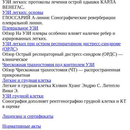
УЗИ легких: протоколы лечения острой одышки КАРЛА
ВЕНЕГАС,
УЗИ легких: основы
ГЛОССАРИЙ А-линия: Сонографические реверберации
плевральной линии.
Плевральное УЗИ
Обзор На УЗИ плевры особенно влияет наличие ребер и
аэрированных легких.
УЗИ легких при остром респираторном дистресс-синдроме
(ОРДС)
Обзор Острый респираторный дистресс-синдром (ОРДС) —
клиническое
Чрескожная трахеостомия под контролем УЗИ
Обзор Чрескожная трахеостомия (ЧТ) — распространенная
прикроватная
Легкие и грудная клетка
Легкие и грудная клетка Кэлвин Хуанг Эндрю С. Литепло
Вики Э.
УЗИ грудной клетки
Сонография дополняет рентгенографию грудной клетки и КТ
в оценке
Лицензии и сертификаты
Нормативные акты