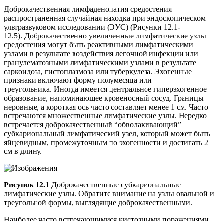
Доброкачественная лимфаденопатия средостения –
распространенная случайная находка при эндоскопическом
ультразвуковом исследовании (ЭУС) (Рисунки 12.1-
12.5). Доброкачественно увеличенные лимфатические узлы
средостения могут быть реактивными лимфатическими
узлами в результате воздействия легочной инфекции или
гранулематозными лимфатическими узлами в результате
саркоидоза, гистоплазмоза или туберкулеза. Эхогенные
признаки включают форму полумесяца или
треугольника. Иногда имеется центральное гиперэхогенное
образование, напоминающее кровеносный сосуд. Границы
неровные, а короткая ось часто составляет менее 1 см. Часто
встречаются множественные лимфатические узлы. Нередко
встречается доброкачественный “обволакивающий”
субкариональный лимфатический узел, который может быть
яйцевидным, промежуточным по эхогенности и достигать 2
см в длину.
Рисунок 12.1
Доброкачественные субкариональные
лимфатические узлы. Обратите внимание на узлы овальной и
треугольной формы, выглядящие доброкачественными.
Наиболее часто встречающимися кистозными поражениями