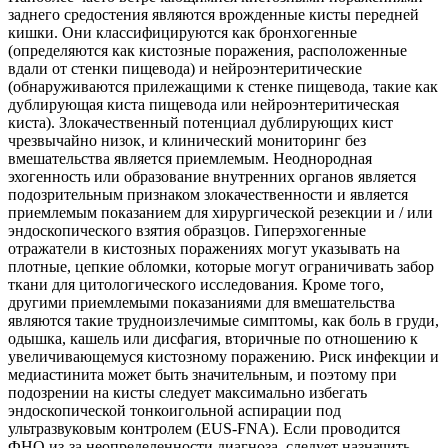
заднего средостения являются врожденные кисты передней
кишки. Они классифицируются как бронхогенные
(определяются как кистозные поражения, расположенные
вдали от стенки пищевода) и нейроэнтеритические
(обнаруживаются прилежащими к стенке пищевода, такие как
дублирующая киста пищевода или нейроэнтеритическая
киста). Злокачественный потенциал дублирующих кист
чрезвычайно низок, и клинический мониторинг без
вмешательства является приемлемым. Неоднородная
эхогенность или образование внутренних органов является
подозрительным признаком злокачественности и является
приемлемым показанием для хирургической резекции и / или
эндоскопического взятия образцов. Гиперэхогенные
отражатели в кистозных поражениях могут указывать на
плотные, цепкие обломки, которые могут ограничивать забор
ткани для цитологического исследования. Кроме того,
другими приемлемыми показаниями для вмешательства
являются такие трудноизлечимые симптомы, как боль в груди,
одышка, кашель или дисфагия, вторичные по отношению к
увеличивающемуся кистозному поражению. Риск инфекции и
медиастинита может быть значительным, и поэтому при
подозрении на кисты следует максимально избегать
эндоскопической тонкоигольной аспирации под
ультразвуковым контролем (EUS‐FNA). Если проводится
ФНО из-за неопределенности диагноза, следует назначить