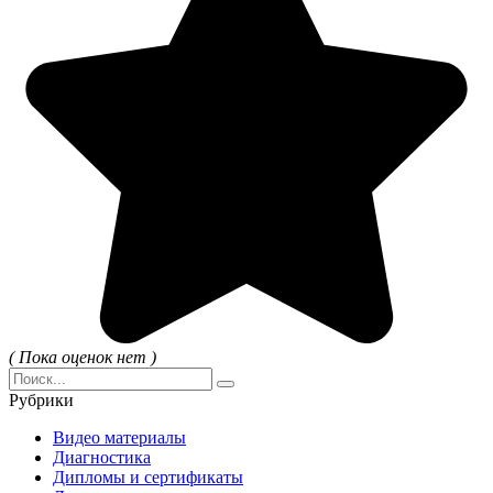
( Пока оценок нет )
Search
for:
Рубрики
Видео материалы
Диагностика
Дипломы и сертификаты