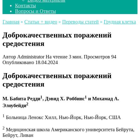
Контакты
Вопросы и Ответы
Главная
»
Статьи + видео
»
Переводы статей
»
Грудная клетка
Доброкачественных поражений
средостения
Автор
Administrator
На чтение
3 мин.
Просмотров
94
Опубликовано
18.04.2024
Доброкачественных поражений
средостения
1
1
М. Бабита Редди
, Дэвид Х. Роббинс
и Мохамад А.
2
Элоубейди
1
Больница Ленокс Хилл, Нью-Йорк, Нью-Йорк, США
2
Медицинская школа Американского университета Бейрута,
Бейрут, Ливан