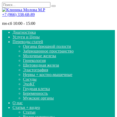
Перейти
Search
к
for:
содержанию
+7 (966) 338-68-89
пн-сб 10:00 - 15:00
Диагностика
Услуги и Цены
Переводы статей
Органы брюшной полости
Забрюшинное пространство
Молочные железы
Гинекология
Щитовидная железа
Эластография
Нервы + костно-мышечные
Сосуды
ЭхоКГ
Грудная клетка
Беременность
Мужские органы
О нас
Статьи + видео
Статьи
Видео материалы