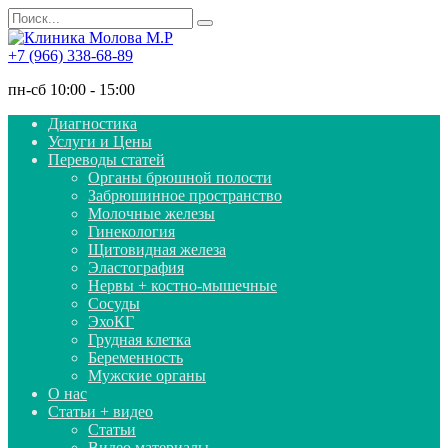
Перейти
Search
к
for:
содержанию
+7 (966) 338-68-89
пн-сб 10:00 - 15:00
Диагностика
Услуги и Цены
Переводы статей
Органы брюшной полости
Забрюшинное пространство
Молочные железы
Гинекология
Щитовидная железа
Эластография
Нервы + костно-мышечные
Сосуды
ЭхоКГ
Грудная клетка
Беременность
Мужские органы
О нас
Статьи + видео
Статьи
Видео материалы