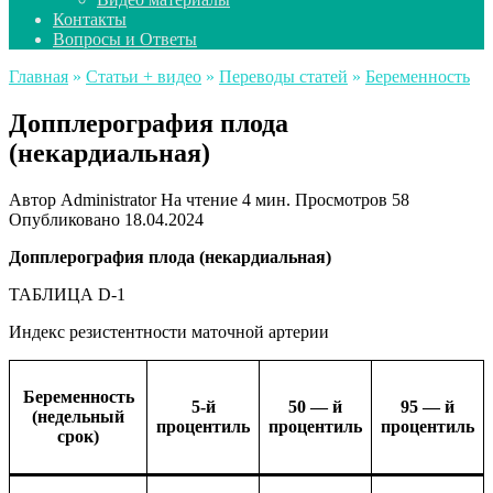
Контакты
Вопросы и Ответы
Главная
»
Статьи + видео
»
Переводы статей
»
Беременность
Допплерография плода
(некардиальная)
Автор
Administrator
На чтение
4 мин.
Просмотров
58
Опубликовано
18.04.2024
Допплерография плода (некардиальная)
ТАБЛИЦА D-1
Индекс резистентности маточной артерии
Беременность
5-й
50 — й
95 — й
(недельный
процентиль
процентиль
процентиль
срок)