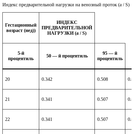
Индекс предварительной нагрузки на венозный проток (a / S)
ИНДЕКС
Гестационный
ПРЕДВАРИТЕЛЬНОЙ
возраст (нед))
НАГРУЗКИ (a / S)
5-й
95 — й
50 — й процентиль
процентиль
процентиль
20
0.342
0.508
0.
21
0.341
0.507
0.
22
0.341
0.507
0.