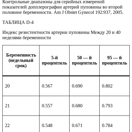
Контрольные диапазоны для серийных измерений
показателей допплерографии артерий пуповины во второй
половине беременности. Am J Obstet Gynecol 192:937, 2005.
ТАБЛИЦА D-4
Индекс резистентности артерии пуповины Между 20 и 40
неделями беременности
Беременность
5-й
50 — й
95 — й
(недельный
процентиль
процентиль
процентиль
срок)
20
0.567
0.690
0.802
21
0.557
0.680
0.793
22
0.548
0.671
0.784