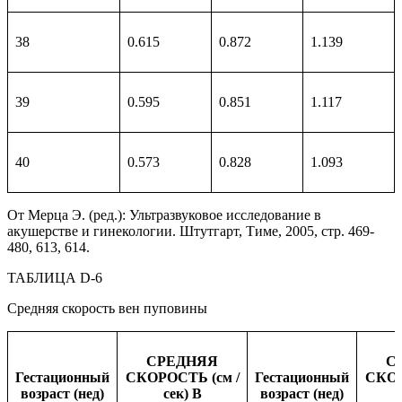
38
0.615
0.872
1.139
39
0.595
0.851
1.117
40
0.573
0.828
1.093
От Мерца Э. (ред.): Ультразвуковое исследование в
акушерстве и гинекологии. Штутгарт, Тиме, 2005, стр. 469-
480, 613, 614.
ТАБЛИЦА D-6
Средняя скорость вен пуповины
СРЕДНЯЯ
С
Гестационный
СКОРОСТЬ (см /
Гестационный
СКОР
возраст (нед)
сек) В
возраст (нед)