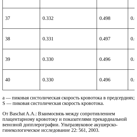
37
0.332
0.498
0.
38
0.331
0.497
0.
39
0.330
0.496
0.
40
0.330
0.496
0.
a — пиковая систолическая скорость кровотока в предсердиях;
S — пиковая систолическая скорость кровотока.
От Baschat A.A.: Взаимосвязь между сопротивлением
плацентарному кровотоку и показателями прекардиальной
венозной допплерографии. Ультразвуковое акушерско-
гинекологическое исследование 22: 561, 2003.