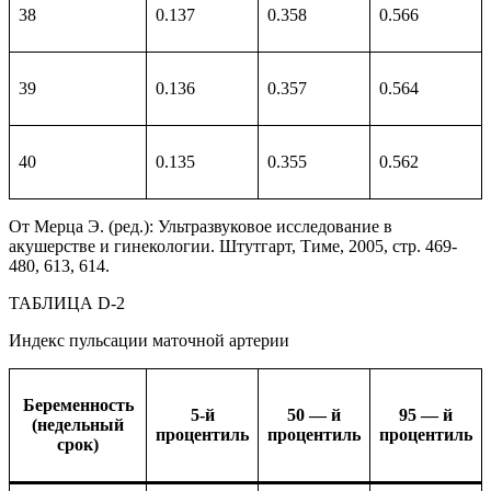
38
0.137
0.358
0.566
39
0.136
0.357
0.564
40
0.135
0.355
0.562
От Мерца Э. (ред.): Ультразвуковое исследование в
акушерстве и гинекологии. Штутгарт, Тиме, 2005, стр. 469-
480, 613, 614.
ТАБЛИЦА D-2
Индекс пульсации маточной артерии
Беременность
5-й
50 — й
95 — й
(недельный
процентиль
процентиль
процентиль
срок)