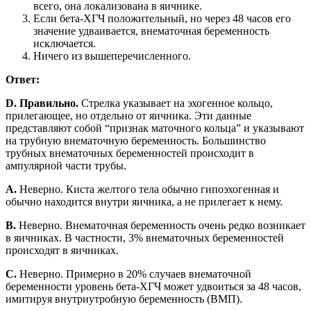
всего, она локализована в яичнике.
Если бета-ХГЧ положительный, но через 48 часов его
значение удваивается, внематочная беременность
исключается.
Ничего из вышеперечисленного.
Ответ:
D. Правильно.
Стрелка указывает на эхогенное кольцо,
прилегающее, но отдельно от яичника. Эти данные
представляют собой “признак маточного кольца” и указывают
на трубную внематочную беременность. Большинство
трубных внематочных беременностей происходит в
ампулярной части трубы.
A.
Неверно. Киста желтого тела обычно гипоэхогенная и
обычно находится внутри яичника, а не прилегает к нему.
B.
Неверно. Внематочная беременность очень редко возникает
в яичниках. В частности, 3% внематочных беременностей
происходят в яичниках.
C.
Неверно. Примерно в 20% случаев внематочной
беременности уровень бета-ХГЧ может удвоиться за 48 часов,
имитируя внутриутробную беременность (ВМП).