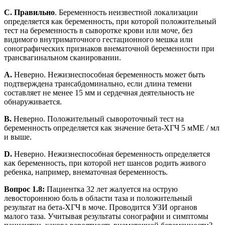
C. Правильно
. Беременность неизвестной локализации
определяется как беременность, при которой положительный
тест на беременность в сыворотке крови или моче, без
видимого внутриматочного гестационного мешка или
сонографических признаков внематочной беременности при
трансвагинальном сканировании.
A.
Неверно. Нежизнеспособная беременность может быть
подтверждена трансабдоминально, если длина темени
составляет не менее 15 мм и сердечная деятельность не
обнаруживается.
B.
Неверно. Положительный сывороточный тест на
беременность определяется как значение бета-ХГЧ 5 мМЕ / мл
и выше.
D.
Неверно. Нежизнеспособная беременность определяется
как беременность, при которой нет шансов родить живого
ребенка, например, внематочная беременность.
Вопрос 1.8:
Пациентка 32 лет жалуется на острую
левостороннюю боль в области таза и положительный
результат на бета-ХГЧ в моче. Проводится УЗИ органов
малого таза. Учитывая результаты сонографии и симптомы