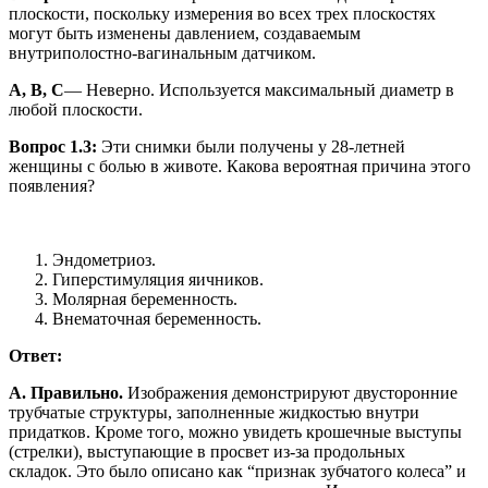
плоскости, поскольку измерения во всех трех плоскостях
могут быть изменены давлением, создаваемым
внутриполостно-вагинальным датчиком.
A, B, C
— Неверно. Используется максимальный диаметр в
любой плоскости.
Вопрос 1.3:
Эти снимки были получены у 28-летней
женщины с болью в животе. Какова вероятная причина этого
появления?
Эндометриоз.
Гиперстимуляция яичников.
Молярная беременность.
Внематочная беременность.
Ответ:
A. Правильно.
Изображения демонстрируют двусторонние
трубчатые структуры, заполненные жидкостью внутри
придатков. Кроме того, можно увидеть крошечные выступы
(стрелки), выступающие в просвет из-за продольных
складок. Это было описано как “признак зубчатого колеса” и