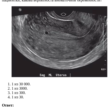
пациентки, какова вероятность внематочной беременности?
1 из 30 000.
1 из 3000.
1 из 300.
1 из 30.
Ответ: