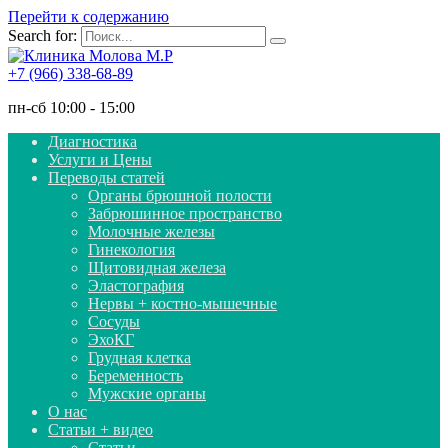
Перейти к содержанию
Search for:
+7 (966) 338-68-89
пн-сб 10:00 - 15:00
Диагностика
Услуги и Цены
Переводы статей
Органы брюшной полости
Забрюшинное пространство
Молочные железы
Гинекология
Щитовидная железа
Эластография
Нервы + костно-мышечные
Сосуды
ЭхоКГ
Грудная клетка
Беременность
Мужские органы
О нас
Статьи + видео
Статьи