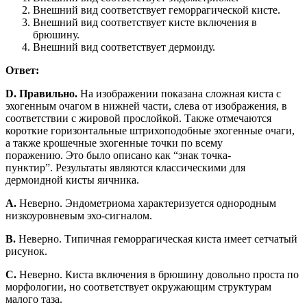
Внешний вид соответствует геморрагической кисте.
Внешний вид соответствует кисте включения в
брюшину.
Внешний вид соответствует дермоиду.
Ответ:
D. Правильно.
На изображении показана сложная киста с
эхогенным очагом в нижней части, слева от изображения, в
соответствии с жировой прослойкой. Также отмечаются
короткие горизонтальные штрихоподобные эхогенные очаги,
а также крошечные эхогенные точки по всему
поражению. Это было описано как “знак точка-
пунктир”. Результаты являются классическими для
дермоидной кисты яичника.
A.
Неверно. Эндометриома характеризуется однородным
низкоуровневым эхо-сигналом.
B.
Неверно. Типичная геморрагическая киста имеет сетчатый
рисунок.
C.
Неверно. Киста включения в брюшину довольно проста по
морфологии, но соответствует окружающим структурам
малого таза.