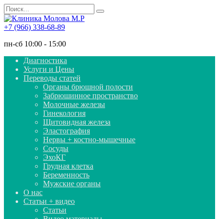
Перейти
Search
к
for:
содержанию
+7 (966) 338-68-89
пн-сб 10:00 - 15:00
Диагностика
Услуги и Цены
Переводы статей
Органы брюшной полости
Забрюшинное пространство
Молочные железы
Гинекология
Щитовидная железа
Эластография
Нервы + костно-мышечные
Сосуды
ЭхоКГ
Грудная клетка
Беременность
Мужские органы
О нас
Статьи + видео
Статьи
Видео материалы