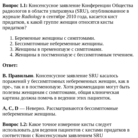
Вопрос 1.1:
Консенсусное заявление Конференции Общества
радиологов в области ультразвука (SRU), опубликованное в
журнале
Radiology
в сентябре 2010 года, касается кист
придатков, к какой группе женщин относятся кисты
придатков?
Беременные женщины с симптомами.
Бессимптомные небеременные женщины.
Женщины в пременопаузе с симптомами.
Женщины в постменопаузе с бессимптомным течением.
Ответ:
B. Правильно
. Консенсусное заявление SRU касалось
поражений у бессимптомных небеременных женщин, как в
пре-, так и в постменопаузе. Хотя рекомендации могут быть
полезны женщинам с симптомами, общая клиническая
картина должна помочь в ведении этих пациенток.
A, C, D
— Неверно. Рассматриваются бессимптомные
небеременные женщины.
Вопрос 1.2:
Какое точное измерение кисты следует
использовать для ведения пациентов с кистами придатков в
соответствии с Консенсусным заявлением SRU