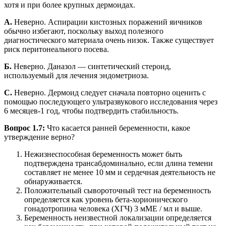
хотя и при более крупных дермоидах.
A.
Неверно. Аспирации кистозных поражений яичников
обычно избегают, поскольку выход полезного
диагностического материала очень низок. Также существует
риск перитонеального посева.
Б.
Неверно. Даназол — синтетический стероид,
используемый для лечения эндометриоза.
C.
Неверно. Дермоид следует сначала повторно оценить с
помощью последующего ультразвукового исследования через
6 месяцев-1 год, чтобы подтвердить стабильность.
Вопрос 1.7:
Что касается ранней беременности, какое
утверждение верно?
Нежизнеспособная беременность может быть
подтверждена трансабдоминально, если длина темени
составляет не менее 10 мм и сердечная деятельность не
обнаруживается.
Положительный сывороточный тест на беременность
определяется как уровень бета-хорионического
гонадотропина человека (ХГЧ) 3 мМЕ / мл и выше.
Беременность неизвестной локализации определяется