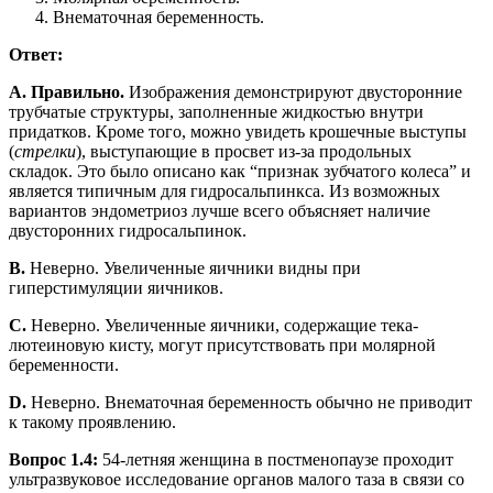
Внематочная беременность.
Ответ:
A. Правильно.
Изображения демонстрируют двусторонние
трубчатые структуры, заполненные жидкостью внутри
придатков. Кроме того, можно увидеть крошечные выступы
(
стрелки
), выступающие в просвет из-за продольных
складок. Это было описано как “признак зубчатого колеса” и
является типичным для гидросальпинкса. Из возможных
вариантов эндометриоз лучше всего объясняет наличие
двусторонних гидросальпинок.
B.
Неверно. Увеличенные яичники видны при
гиперстимуляции яичников.
C.
Неверно. Увеличенные яичники, содержащие тека-
лютеиновую кисту, могут присутствовать при молярной
беременности.
D.
Неверно. Внематочная беременность обычно не приводит
к такому проявлению.
Вопрос 1.4:
54-летняя женщина в постменопаузе проходит
ультразвуковое исследование органов малого таза в связи со