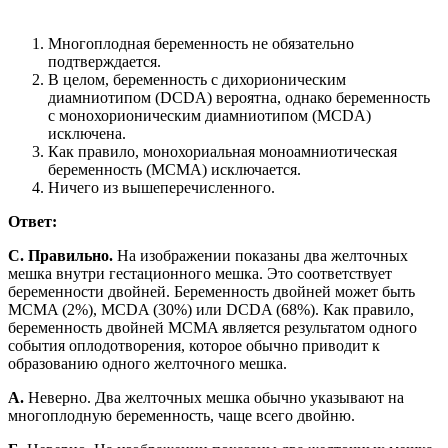
Многоплодная беременность не обязательно
подтверждается.
В целом, беременность с дихорионическим
диамниотипом (DCDA) вероятна, однако беременность
с монохорионическим диамниотипом (MCDA)
исключена.
Как правило, монохориальная моноамниотическая
беременность (MCMA) исключается.
Ничего из вышеперечисленного.
Ответ:
C. Правильно.
На изображении показаны два желточных
мешка внутри гестационного мешка. Это соответствует
беременности двойней. Беременность двойней может быть
MCMA (2%), MCDA (30%) или DCDA (68%). Как правило,
беременность двойней MCMA является результатом одного
события оплодотворения, которое обычно приводит к
образованию одного желточного мешка.
A.
Неверно. Два желточных мешка обычно указывают на
многоплодную беременность, чаще всего двойню.