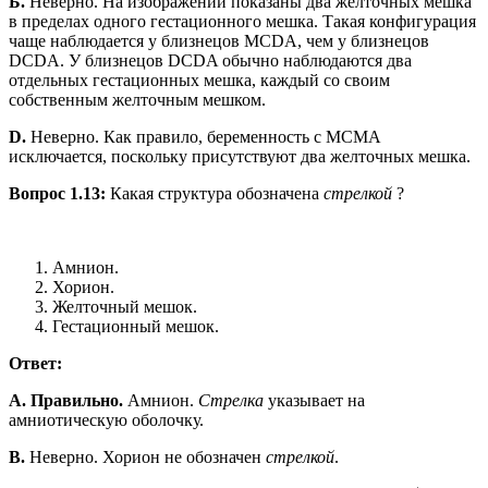
Б.
Неверно. На изображении показаны два желточных мешка
в пределах одного гестационного мешка. Такая конфигурация
чаще наблюдается у близнецов MCDA, чем у близнецов
DCDA. У близнецов DCDA обычно наблюдаются два
отдельных гестационных мешка, каждый со своим
собственным желточным мешком.
D.
Неверно. Как правило, беременность с MCMA
исключается, поскольку присутствуют два желточных мешка.
Вопрос 1.13:
Какая структура обозначена
стрелкой
?
Амнион.
Хорион.
Желточный мешок.
Гестационный мешок.
Ответ:
A. Правильно.
Амнион.
Стрелка
указывает на
амниотическую оболочку.
B.
Неверно. Хорион не обозначен
стрелкой
.