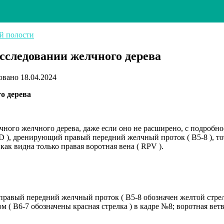
й полости
сследовании желчного дерева
овано
18.04.2024
о дерева
ного желчного дерева, даже если оно не расширено, с подробн
), дренирующий правый передний желчный проток ( B5-8 ), тот
 как видна только правая воротная вена ( RPV ).
правый передний желчный проток ( B5-8 обозначен желтой стрелк
( B6-7 обозначены красная стрелка ) в кадре №8; воротная ветвь