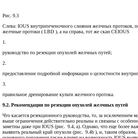
Рис. 9.3
Слева: IOUS внутрипеченочного слияния желчных протоков, по
желчные протоки ( LBD ), а на справа, тот же скан CEIOUS
1.
руководство по резекции опухолей желчных путей;
2.
предоставление подробной информации о целостности внутрип
3.
правильное дренирование культи желчного протока.
9.2. Рекомендации по резекции опухолей желчных путей
Что касается резекционного руководства, то, за исключением 
выше ограничения действительно реальны и связаны с особенн
заметны даже при IOUS (рис. 9.4, а). Однако, что еще более 
выявить реальный край опухоли (рис. 9.4b ), и, таким образом
основного поражения также влияет на возможность IOUS выявит