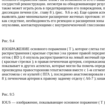
сосудистой реконструкции. несмотря на обнадеживающие резул
также может играть роль в предотвращении его повреждения, 
диссекции печени (см . главу 8 ). (рис. 9.6 а–ж). Еще одним а
выявлять даже минимальное расширение желчных протоков: это
как следствие, необходимость его резекции и расширения зоны
опухолями, контактирующими с внутрипеченочной глиссоновой об
Рис. 9.4
ИЗОБРАЖЕНИЕ основного поражения ( Т ), которое слегка ги
распространения ( красные стрелки ) на уровне правой передней
отток ( BD ); б опухоль распространяется на левый желчный п
( красные стрелки ); в правая печеночная артерия, соприкаса
показывает в других аспектах, которые могли бы помочь опред
произведена правосторонняя гепатэктомия вместе с 1-м сегмен
анастомоза с ее культей ( ПГА ), последнюю анастомозировали 
8 ); печеночная артерия к правому заднему отделу ( А6-7 ); киш
Рис. 9.5
IOUS — изображение, показывающее основное поражение ( T )