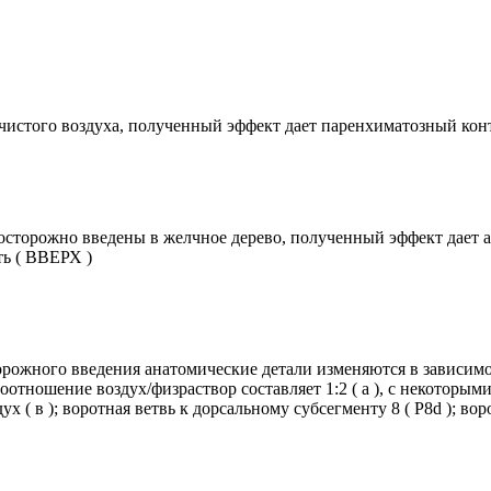
чистого воздуха, полученный эффект дает паренхиматозный контр
осторожно введены в желчное дерево, полученный эффект дает а
ть ( ВВЕРХ )
орожного введения анатомические детали изменяются в зависимо
отношение воздух/физраствор составляет 1:2 ( а ), с некоторыми
 ( в ); воротная ветвь к дорсальному субсегменту 8 ( P8d ); вор