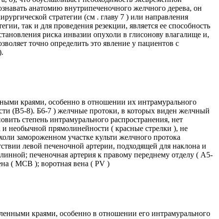
ознавать анатомию внутрипеченочного желчного дерева, он
ургической стратегии (см . главу 7 ) или направления
тегии, так и для проведения резекции, является ее способность
тановления риска инвазии опухоли в глисонову влагалище и,
 позволяет точно определить это явление у пациентов с
.
нными краями, особенно в отношении их интрамурального
асти (В5-8). Б6-7 ) желчные протоки, в которых виден желчный
новить степень интрамурального распространения, нет
а и необычной прямолинейности ( красные стрелки ), не
ухоли замороженном участке культи желчного протока
утствии левой печеночной артерии, подходящей для наклона и
длинной; печеночная артерия к правому переднему отделу ( А5-
на ( МСВ ); воротная вена ( PV )
еленными краями, особенно в отношении его интрамурального