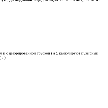
м и с деаэрированной трубкой ( а ), канюлируют пузырный
 c )