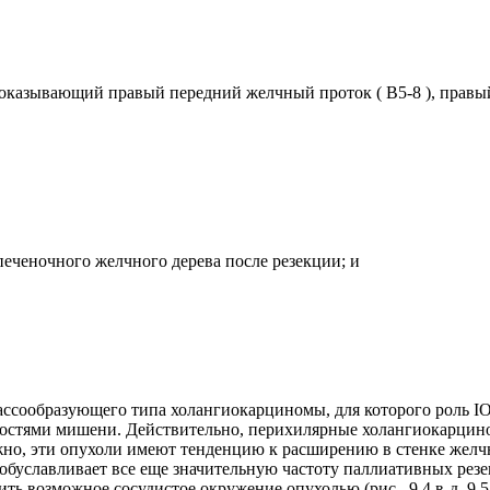
казывающий правый передний желчный проток ( B5-8 ), правый 
еченочного желчного дерева после резекции; и
массообразующего типа холангиокарциномы, для которого роль I
остями мишени. Действительно, перихилярные холангиокарцином
важно, эти опухоли имеют тенденцию к расширению в стенке желч
, обуславливает все еще значительную частоту паллиативных рез
ь возможное сосудистое окружение опухолью (рис. 9.4 в-д, 9.5 