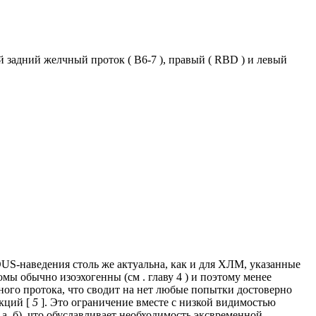
задний желчный проток ( B6-7 ), правый ( RBD ) и левый
OUS-наведения столь же актуальна, как и для ХЛМ, указанные
ы обычно изоэхогенны (см . главу 4 ) и поэтому менее
ного протока, что сводит на нет любые попытки достоверно
екций [
5
]. Это ограничение вместе с низкой видимостью
а, б), что обуславливает необходимость эксвременной