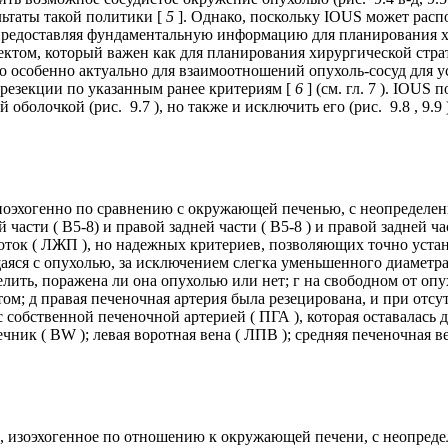
ьтаты такой политики [
5
]. Однако, поскольку IOUS может расп
предоставляя фундаментальную информацию для планирования хир
спектом, который важен как для планирования хирургической стра
 особенно актуально для взаимоотношений опухоль-сосуд для ус
 резекции по указанным ранее критериям [
6
] (см. гл. 7 ). IOUS
олочкой (рис. 9.7 ), но также и исключить его (рис. 9.8 , 9.9 )
поэхогенно по сравнению с окружающей печенью, с неопределе
 части ( В5-8) и правой задней части ( В5-8 ) и правой задней ч
роток ( ЛЖП ), но надежных критериев, позволяющих точно уста
ющаяся с опухолью, за исключением слегка уменьшенного диаметр
елить, поражена ли она опухолью или нет; г на свободном от оп
том; д правая печеночная артерия была резецирована, и при отс
с собственной печеночной артерией ( ПГА ), которая оставалась 
ечник ( BW ); левая воротная вена ( ЛПВ ); средняя печеночная ве
, изоэхогенное по отношению к окружающей печени, с неопред