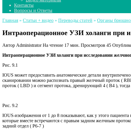
Контакты
Вопросы и Ответы
Главная
»
Статьи + видео
»
Переводы статей
»
Органы брюшно
Интраоперационное УЗИ холанги при и
Автор
Administrator
На чтение
17 мин.
Просмотров
45
Опублик
Интраоперационное УЗИ холанги при исследовании желчног
Рис. 9.1
IOUS может предоставить анатомические детали внутрипеченоч
сканировании можно распознать правый желчный проток ( RBD 
проток ( LBD ) и сегмент протока, дренирующий 4 ( B4 ), тогда
Рис. 9.2
IOUS-изображения от 1 до 8 показывают, как у этого пациента 
которые вместе встречаются с правым задним желчным протоком 
задний отдел ( P6-7 )