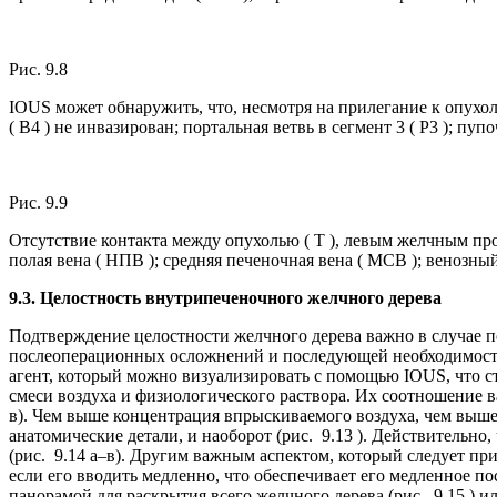
Рис. 9.8
IOUS может обнаружить, что, несмотря на прилегание к опухоли
( B4 ) не инвазирован; портальная ветвь в сегмент 3 ( P3 ); пуп
Рис. 9.9
Отсутствие контакта между опухолью ( T ), левым желчным про
полая вена ( НПВ ); средняя печеночная вена ( МСВ ); венозны
9.3. Целостность внутрипеченочного желчного дерева
Подтверждение целостности желчного дерева важно в случае 
послеоперационных осложнений и последующей необходимости
агент, который можно визуализировать с помощью IOUS, что 
смеси воздуха и физиологического раствора. Их соотношение ва
в). Чем выше концентрация впрыскиваемого воздуха, чем выше 
анатомические детали, и наоборот (рис. 9.13 ). Действительно
(рис. 9.14 а–в). Другим важным аспектом, который следует при
если его вводить медленно, что обеспечивает его медленное п
панорамой для раскрытия всего желчного дерева (рис. 9.15 ) 