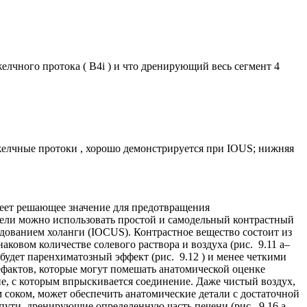
елчного протока ( B4i ) и что дренирующий весь сегмент 4
 желчные протоки , хорошо демонстрируется при IOUS; нижняя
меет решающее значение для предотвращения
ели можно использовать простой и самодельный контрастный
дованием холанги (IOCUS). Контрастное вещество состоит из
аковом количестве солевого раствора и воздуха (рис. 9.11 а–
будет паренхиматозный эффект (рис. 9.12 ) и менее четкими
тефактов, которые могут помешать анатомической оценке
ие, с которым впрыскивается соединение. Даже чистый воздух,
 соком, может обеспечить анатомические детали с достаточной
 пути, дренирующие определенную часть печени (рис. 9.16 а–