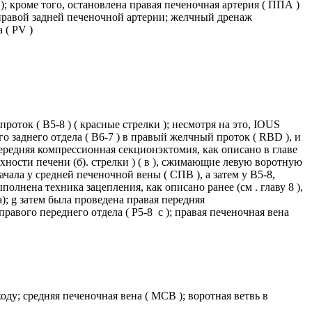
 кроме того, остановлена ​​правая печеночная артерия ( ППА )
 правой задней печеночной артерии; желчный дренаж
 ( PV )
ок ( B5-8 ) ( красные стрелки ); несмотря на это, IOUS
 заднего отдела ( B6-7 ) в правый желчный проток ( RBD ), и
ередняя компрессионная секционэктомия, как описано в главе
хности печени (б). стрелки ) ( в ), сжимающие левую воротную
ала у средней печеночной вены ( СПВ ), а затем у В5-8,
полнена техника зацепления, как описано ранее (см . главу 8 ),
; g затем была проведена правая передняя
правого переднего отдела ( Р5-8 с ); правая печеночная вена
ду; средняя печеночная вена ( МСВ ); воротная ветвь в