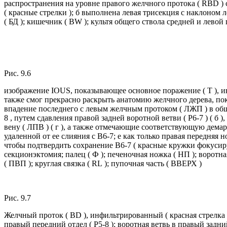
распространения на уровне правого желчного протока ( RBD ) с
( красные стрелки ); б выполнена левая трисекция с наклоном
( БД ); кишечник ( BW ); культя общего ствола средней и левой 
Рис. 9.6
изображение IOUS, показывающее основное поражение ( T ), ин
также смог прекрасно раскрыть анатомию желчного дерева, пока
впадение последнего с левым желчным протоком ( ЛЖП ) в общ
8 , путем сдавления правой задней воротной ветви ( Р6-7 ) ( 
вену ( ЛПВ ) ( г ), а также отмечающие соответствующую дема
удаленной от ее слияния с В6-7; е как только правая передняя 
чтобы подтвердить сохранение B6-7 ( красные кружки фокусиру
секционэктомия; палец ( Ф ); печеночная ножка ( НП ); воротная
( ПВП ); круглая связка ( RL ); пупочная часть ( ВВЕРХ )
Рис. 9.7
Желчный проток ( BD ), инфильтрированный ( красная стрелка )
правый передний отдел ( Р5-8 ); воротная ветвь в правый задний