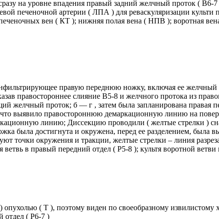
разу на уровне впадения правый задний желчный проток ( В6-7 );
 левой печеночной артерии ( ЛПА ) для реваскуляризации культи
печеночных вен ( КТ ); нижняя полая вена ( НПВ ); воротная вена
фильтрирующее правую переднюю ножку, включая ее желчный прот
зав правостороннее слияние B5-8 и желчного протока из правого
ий желчный проток; б — г , затем была запланирована правая п
б ), что выявило правостороннюю демаркационную линию на повер
ркационную линию; Диссекцию проводили ( желтые стрелки ) снач
ножка была достигнута и окружена, перед ее разделением, была вы
ют точки окружения и тракции, желтые стрелки – линия разреза)
 ветвь в правый передний отдел ( Р5-8 ); культя воротной ветви 
 опухолью ( T ), поэтому виден по своеобразному извилистому хо
 отдел ( P6-7 )