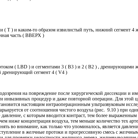
 ( T ) и каким-то образом извилистый путь, нижний сегмент 4 ж
очная часть ( ВВЕРХ )
током ( LBD ) и сегментами 3 ( B3 ) и 2 ( B2 ) , дренирующими
й дренирующий сегмент 4 ( V4 )
подозрения на повреждение после хирургической диссекции и и
 инвазивных процедур и даже повторной операции. Для этой ц
становится настоящим интраоперационным ультразвуковым иссле
рьируется от соотношения чистого воздуха (рис. 9.10 ) при один
давление, с которым вводится контраст, тем более выраженным 
, чем ниже концентрация воздуха, тем меньше количество тех ар
нять во внимание, как только что упоминалось, является давлен
оступление в желчные протоки и прогрессивную смесь с желчным
или для проверки целостности желчного дерева. желчевыводящие