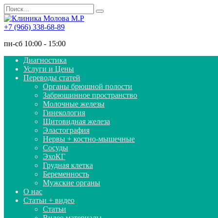
Перейти
Search
к
for:
содержанию
+7 (966) 338-68-89
пн-сб 10:00 - 15:00
Диагностика
Услуги и Цены
Переводы статей
Органы брюшной полости
Забрюшинное пространство
Молочные железы
Гинекология
Щитовидная железа
Эластография
Нервы + костно-мышечные
Сосуды
ЭхоКГ
Грудная клетка
Беременность
Мужские органы
О нас
Статьи + видео
Статьи
Видео материалы