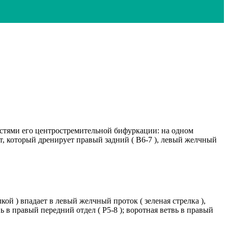
остями его центростремительной бифуркации: на одном
, который дренирует правый задний ( B6-7 ), левый желчный
ой ) впадает в левый желчный проток ( зеленая стрелка ),
 в правый передний отдел ( Р5-8 ); воротная ветвь в правый