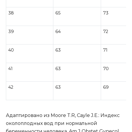
38
65
73
39
64
72
40
63
71
41
63
70
42
63
69
Адаптировано из Moore T.R, Cayle J.E.: Индекс
околоплодных вод при нормальной
беременности человека. Am J Obstet Gynecol