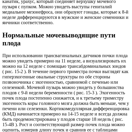
канатик, урахус, который соединяет верхушку мочевого
пузыря с пупком. Можно увидеть выступы гениталий
медиальнее мезонефроса, они образуют гонады, которые к 8-й
неделе дифференцируются в мужские и женские семенники и
яичники соответственно.
Нормальные мочевыводящие пути
плода
При использовании трансвагинальных датчиков почки плода
можно увидеть примерно на 11 неделе, а визуализировать их
можно на 12 неделе с помощью трансабдоминальных зондов
( рис. 15-2 ). В течение первого триместра почки выглядят как
гиперэхогенные овальные структуры по обе стороны
позвоночника с эхогенностью, сравнимой с печенью или
селезенкой. Мочевой пузырь можно увидеть у большинства
плодов с 9-й недели беременности ( рис. 15-3 ). Эхогенность
почек плода постепенно снижается, и к третьему триместру
эхогенность коры головного мозга должна быть меньше, чем у
печени или селезенки. Кортикомедуллярная дифференцировка
(КМД) начинается примерно на 14-15 неделе и всегда должна
быть продемонстрирована у плодов старше 18 недель ( рис.
15-4B ). Рост и соответствующий размер почек плода можно
оценить, измерив длину почек и сравнив ее с таблицами