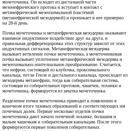
мочеточника. Он исходит из дистальной части
мезонефрического протока и вступает в контакт с
метанефрической мезенхимальной бластемой
(метанефрической мезодермой) и проникает в нее примерно
на 28-й день.
Почка мочеточника и метанефрическая мезодерма оказывают
взаимное индуктивное воздействие друг на друга, и
правильная дифференцировка этих структур зависит от этих
индуктивных сигналов. Метанефрическая мезодерма
вызывает ветвление почки мочеточника, а мочеточниковая
почка вызывает уплотнение метанефрической мезодермы и
мезенхимально-эпителиальное преобразование. Считается,
что нефрон, состоящий из клубочка, проксимального
канальца, петли Генле и дистального канальца, происходит из
мезодермы метанефрии, тогда как собирательная система,
состоящая из собирательных протоков, чашечек, лоханки и
мочеточника, формируется из зачатка мочеточника.
Разделение почки мочеточника приводит к появлению в
конечном итоге тазовых образований и соответствующих им
почечных долек. Первые несколько отделов почки
мочеточника дают начало почечной лоханке, большим и
малым чашечкам и собирательным канальцам. После этого
формируются первые поколения собирательных