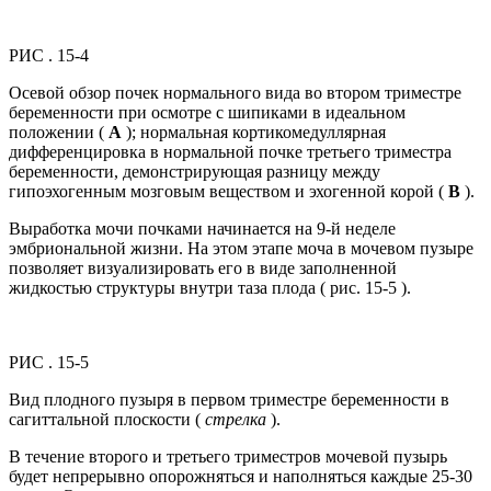
РИС . 15-4
Осевой обзор почек нормального вида во втором триместре
беременности при осмотре с шипиками в идеальном
положении (
A
); нормальная кортикомедуллярная
дифференцировка в нормальной почке третьего триместра
беременности, демонстрирующая разницу между
гипоэхогенным мозговым веществом и эхогенной корой (
B
).
Выработка мочи почками начинается на 9-й неделе
эмбриональной жизни. На этом этапе моча в мочевом пузыре
позволяет визуализировать его в виде заполненной
жидкостью структуры внутри таза плода ( рис. 15-5 ).
РИС . 15-5
Вид плодного пузыря в первом триместре беременности в
сагиттальной плоскости (
стрелка
).
В течение второго и третьего триместров мочевой пузырь
будет непрерывно опорожняться и наполняться каждые 25-30