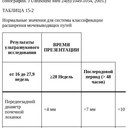
сонографии. J Ultrasound Med 24(8):1049-1054, 2005.)
ТАБЛИЦА 15-2
Нормальные значения для системы классификации
расширения мочевыводящих путей
Результаты
ВРЕМЯ
ультразвукового
ПРЕЗЕНТАЦИИ
исследования
Послеродовой
от 16 до 27,9
≥28 Недель
период (> 48
недель
часов)
Переднезадний
диаметр
<4 мм
<7 мм
<10 
почечной
лоханки