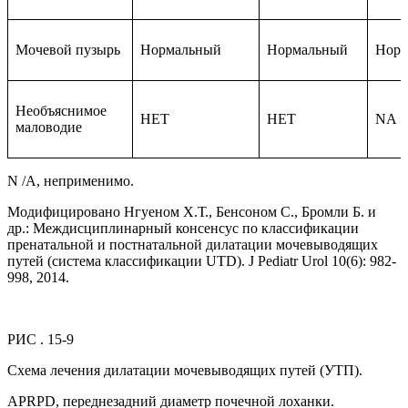
Мочевой пузырь
Нормальный
Нормальный
Норм
Необъяснимое
НЕТ
НЕТ
NA
маловодие
N /A, неприменимо.
Модифицировано Нгуеном Х.Т., Бенсоном С., Бромли Б. и
др.: Междисциплинарный консенсус по классификации
пренатальной и постнатальной дилатации мочевыводящих
путей (система классификации UTD). J Pediatr Urol 10(6): 982-
998, 2014.
РИС . 15-9
Схема лечения дилатации мочевыводящих путей (УТП).
APRPD, переднезадний диаметр почечной лоханки.