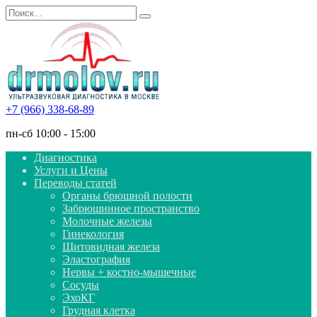
Перейти
Search
к
for:
содержанию
+7 (966) 338-68-89
пн-сб 10:00 - 15:00
Диагностика
Услуги и Цены
Переводы статей
Органы брюшной полости
Забрюшинное пространство
Молочные железы
Гинекология
Щитовидная железа
Эластография
Нервы + костно-мышечные
Сосуды
ЭхоКГ
Грудная клетка