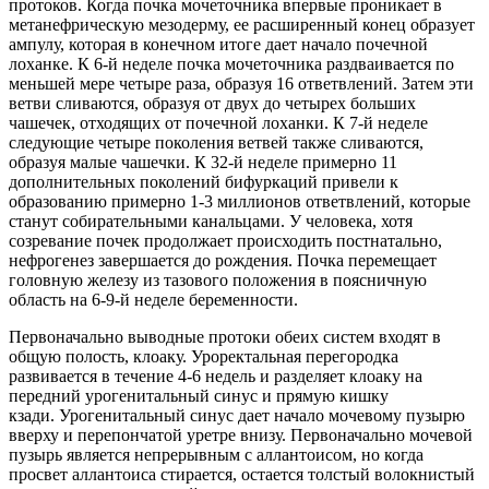
протоков. Когда почка мочеточника впервые проникает в
метанефрическую мезодерму, ее расширенный конец образует
ампулу, которая в конечном итоге дает начало почечной
лоханке. К 6-й неделе почка мочеточника раздваивается по
меньшей мере четыре раза, образуя 16 ответвлений. Затем эти
ветви сливаются, образуя от двух до четырех больших
чашечек, отходящих от почечной лоханки. К 7-й неделе
следующие четыре поколения ветвей также сливаются,
образуя малые чашечки. К 32-й неделе примерно 11
дополнительных поколений бифуркаций привели к
образованию примерно 1-3 миллионов ответвлений, которые
станут собирательными канальцами. У человека, хотя
созревание почек продолжает происходить постнатально,
нефрогенез завершается до рождения. Почка перемещает
головную железу из тазового положения в поясничную
область на 6-9-й неделе беременности.
Первоначально выводные протоки обеих систем входят в
общую полость, клоаку. Уроректальная перегородка
развивается в течение 4-6 недель и разделяет клоаку на
передний урогенитальный синус и прямую кишку
кзади. Урогенитальный синус дает начало мочевому пузырю
вверху и перепончатой уретре внизу. Первоначально мочевой
пузырь является непрерывным с аллантоисом, но когда
просвет аллантоиса стирается, остается толстый волокнистый