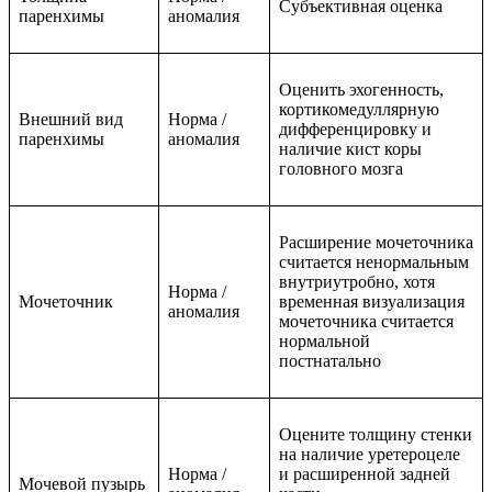
Субъективная оценка
паренхимы
аномалия
Оценить эхогенность,
кортикомедуллярную
Внешний вид
Норма /
дифференцировку и
паренхимы
аномалия
наличие кист коры
головного мозга
Расширение мочеточника
считается ненормальным
внутриутробно, хотя
Норма /
Мочеточник
временная визуализация
аномалия
мочеточника считается
нормальной
постнатально
Оцените толщину стенки
на наличие уретероцеле
Норма /
и расширенной задней
Мочевой пузырь