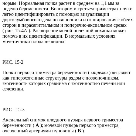
нормы. Нормальная почка растет в среднем на 1,1 мм за
неделю беременности. Во втором и третьем триместрах почки
легко идентифицировать с помощью визуализации
дорсолумбового отдела позвоночника и сканирования с обеих
сторон в парасагиттальном и поперечно-аксиальном срезах
( рис. 15-4А ). Расширение мочой почечной лоханки может
помочь в их идентификации. В нормальных условиях
мочеточники плода не видны.
РИС. 15-2
Почки первого триместра беременности (
стрелки
) выглядят
как гиперэхогенные структуры рядом с позвоночником,
эхогенность которых сравнима с эхогенностью печени или
селезенки.
РИС . 15-3
Аксиальный снимок плодного пузыря первого триместра
беременности (
A
); мочевой пузырь первого триместра,
очерченный артериями пуповины (
B
).