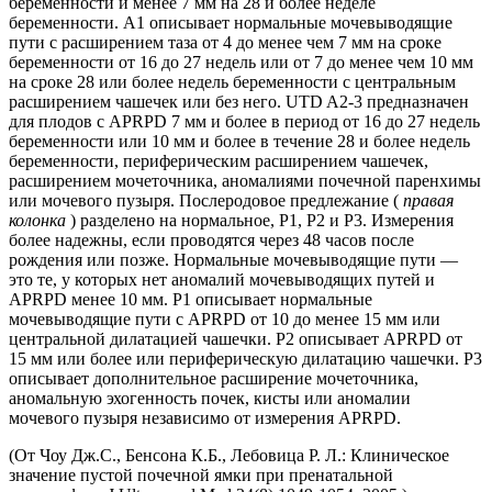
беременности и менее 7 мм на 28 и более неделе
беременности. A1 описывает нормальные мочевыводящие
пути с расширением таза от 4 до менее чем 7 мм на сроке
беременности от 16 до 27 недель или от 7 до менее чем 10 мм
на сроке 28 или более недель беременности с центральным
расширением чашечек или без него. UTD A2-3 предназначен
для плодов с APRPD 7 мм и более в период от 16 до 27 недель
беременности или 10 мм и более в течение 28 и более недель
беременности, периферическим расширением чашечек,
расширением мочеточника, аномалиями почечной паренхимы
или мочевого пузыря. Послеродовое предлежание (
правая
колонка
) разделено на нормальное, P1, P2 и P3. Измерения
более надежны, если проводятся через 48 часов после
рождения или позже. Нормальные мочевыводящие пути —
это те, у которых нет аномалий мочевыводящих путей и
APRPD менее 10 мм. P1 описывает нормальные
мочевыводящие пути с APRPD от 10 до менее 15 мм или
центральной дилатацией чашечки. P2 описывает APRPD от
15 мм или более или периферическую дилатацию чашечки. P3
описывает дополнительное расширение мочеточника,
аномальную эхогенность почек, кисты или аномалии
мочевого пузыря независимо от измерения APRPD.
(От Чоу Дж.С., Бенсона К.Б., Лебовица Р. Л.: Клиническое
значение пустой почечной ямки при пренатальной