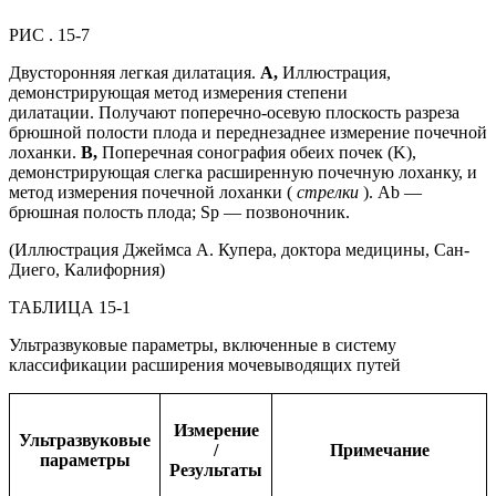
РИС . 15-7
Двусторонняя легкая дилатация.
А,
Иллюстрация,
демонстрирующая метод измерения степени
дилатации. Получают поперечно-осевую плоскость разреза
брюшной полости плода и переднезаднее измерение почечной
лоханки.
B,
Поперечная сонография обеих почек (K),
демонстрирующая слегка расширенную почечную лоханку, и
метод измерения почечной лоханки (
стрелки
). Ab —
брюшная полость плода; Sp — позвоночник.
(Иллюстрация Джеймса А. Купера, доктора медицины, Сан-
Диего, Калифорния)
ТАБЛИЦА 15-1
Ультразвуковые параметры, включенные в систему
классификации расширения мочевыводящих путей
Измерение
Ультразвуковые
/
Примечание
параметры
Результаты