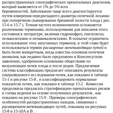
распространенных сонографических пренатальных диагнозов,
который выявляется от 1% до 5% всех
беременностей. Заболевание чаще всего диагностируется
путем измерения переднезаднего диаметра почечной лоханки
при поперечном сканировании брюшной полости плода ( рис.
15-6 и 15-7 ). Точная частота возникновения осложняется
различными терминами, используемыми для описания этого
состояния в литературе, включая гидронефроз, пиелоэктаз,
пельвиэктазию и пельвикалиэктазию. В попытке ограничить
использование этих запутанных терминов, в этой главе будет
использоваться термин
расширение мочевыводящих путей
и
быть более конкретным, когда известна основная почечная
аномалия, как недавно было предложено в Консенсусном
заявлении, одобренном основными обществами по
визуализации почек плода и после родов. Предлагаемая
система классификации предлагает описывать результаты
ультразвукового исследования почек, как показано в таблице
15-1 и рисунке 15-8 , и классифицировать нормальные
показатели почек, как показано в таблице 15-2 . Комиссия
продолжила предлагать стратификацию пренатальных рисков
и схемы ведения на основе полученных результатов , как
показано на рисунке 15-9 . Примеры сонографических
особенностей распространенных находок, связанных с
расширением мочевыводящих путей, показаны на рисунках
15-8 и 15-10A и B .