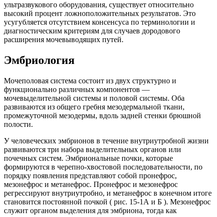
ультразвукового оборудования, существует относительно
высокий процент ложноположительных результатов. Это
усугубляется отсутствием консенсуса по терминологии и
диагностическим критериям для случаев дородового
расширения мочевыводящих путей.
Эмбриология
Мочеполовая система состоит из двух структурно и
функционально различных компонентов —
мочевыделительной системы и половой системы. Оба
развиваются из общего гребня мезодермальной ткани,
промежуточной мезодермы, вдоль задней стенки брюшной
полости.
У человеческих эмбрионов в течение внутриутробной жизни
развиваются три набора выделительных органов или
почечных систем. Эмбриональные почки, которые
формируются в черепно-хвостовой последовательности, по
порядку появления представляют собой пронефрос,
мезонефрос и метанефрос. Пронефрос и мезонефрос
регрессируют внутриутробно, и метанефрос в конечном итоге
становится постоянной почкой ( рис. 15-1А и Б ). Мезонефрос
служит органом выделения для эмбриона, тогда как