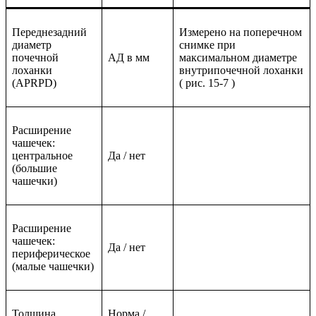
Переднезадний
Измерено на поперечном
диаметр
снимке при
почечной
АД в мм
максимальном диаметре
лоханки
внутрипочечной лоханки
(APRPD)
( рис. 15-7 )
Расширение
чашечек:
центральное
Да / нет
(большие
чашечки)
Расширение
чашечек:
Да / нет
периферическое
(малые чашечки)
Толщина
Норма /