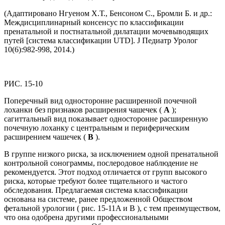
(Адаптировано Нгуеном Х.Т., Бенсоном С., Бромли Б. и др.:
Междисциплинарный консенсус по классификации
пренатальной и постнатальной дилатации мочевыводящих
путей [система классификации UTD]. J Педиатр Уролог
10(6):982-998, 2014.)
РИС. 15-10
Поперечный вид односторонне расширенной почечной
лоханки без признаков расширения чашечек (
A
);
сагиттальный вид показывает односторонне расширенную
почечную лоханку с центральным и периферическим
расширением чашечек (
B
).
В группе низкого риска, за исключением одной пренатальной
контрольной сонограммы, послеродовое наблюдение не
рекомендуется. Этот подход отличается от групп высокого
риска, которые требуют более тщательного и частого
обследования. Предлагаемая система классификации
основана на системе, ранее предложенной Обществом
фетальной урологии ( рис. 15-11A и B ), с тем преимуществом,
что она одобрена другими профессиональными