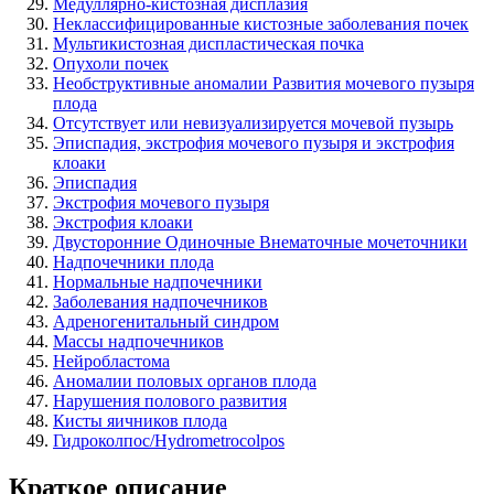
Медуллярно-кистозная дисплазия
Неклассифицированные кистозные заболевания почек
Мультикистозная диспластическая почка
Опухоли почек
Необструктивные аномалии Развития мочевого пузыря
плода
Отсутствует или невизуализируется мочевой пузырь
Эписпадия, экстрофия мочевого пузыря и экстрофия
клоаки
Эписпадия
Экстрофия мочевого пузыря
Экстрофия клоаки
Двусторонние Одиночные Внематочные мочеточники
Надпочечники плода
Нормальные надпочечники
Заболевания надпочечников
Адреногенитальный синдром
Массы надпочечников
Нейробластома
Аномалии половых органов плода
Нарушения полового развития
Кисты яичников плода
Гидроколпос/Hydrometrocolpos
Краткое описание