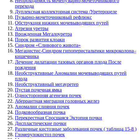
Непроходимость мочепузырно-мочеточникового
перехода
Дуплексная коллекторная система /Уретероцеле
Пузырно-мочеточниковый рефлюкс
Обструкция нижних мочевыводящих путей
Атрезия уретры
Врожденная Мегалоуретра
Порок развития клоаки
Синдром «Сливового живота»
Мегацистис-Синдром гипоперистальтики микроколона–
кишечника
Лечение дилатации тазовых органов плода После
рождения
Необструктивные Аномалии мочевыводящих путей
плода
Необструктивный мегауретер
Пустая почечная ямка
Односторонняя агенезия почек
Аберрантная миграция головных желез
Аномалии слияния почек
Подковообразная почка
Перекрестная Сросшаяся Эктопия почки
Диспластические почки
Различные кистозные заболевания почек ( таблица 15-8 )
Гломерулокистоз почек