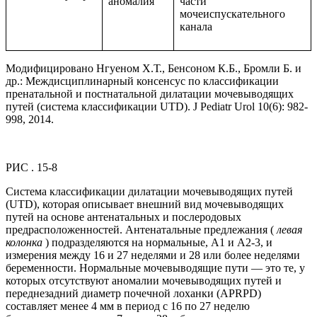
аномалия
части
мочеиспускательного
канала
Модифицировано Нгуеном Х.Т., Бенсоном К.Б., Бромли Б. и
др.: Междисциплинарный консенсус по классификации
пренатальной и постнатальной дилатации мочевыводящих
путей (система классификации UTD). J Pediatr Urol 10(6): 982-
998, 2014.
РИС . 15-8
Система классификации дилатации мочевыводящих путей
(UTD), которая описывает внешний вид мочевыводящих
путей на основе антенатальных и послеродовых
предрасположенностей. Антенатальные предлежания (
левая
колонка
) подразделяются на нормальные, A1 и A2-3, и
измерения между 16 и 27 неделями и 28 или более неделями
беременности. Нормальные мочевыводящие пути — это те, у
которых отсутствуют аномалии мочевыводящих путей и
переднезадний диаметр почечной лоханки (APRPD)
составляет менее 4 мм в период с 16 по 27 неделю