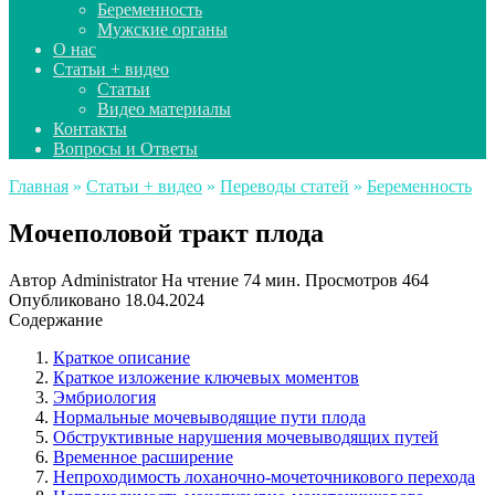
Беременность
Мужские органы
О нас
Статьи + видео
Статьи
Видео материалы
Контакты
Вопросы и Ответы
Главная
»
Статьи + видео
»
Переводы статей
»
Беременность
Мочеполовой тракт плода
Автор
Administrator
На чтение
74 мин.
Просмотров
464
Опубликовано
18.04.2024
Содержание
Краткое описание
Краткое изложение ключевых моментов
Эмбриология
Нормальные мочевыводящие пути плода
Обструктивные нарушения мочевыводящих путей
Временное расширение
Непроходимость лоханочно-мочеточникового перехода