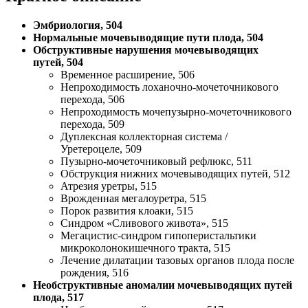
Эмбриология, 504
Нормальные мочевыводящие пути плода, 504
Обструктивные нарушения мочевыводящих
путей, 504
Временное расширение, 506
Непроходимость лоханочно-мочеточникового
перехода, 506
Непроходимость мочепузырно-мочеточникового
перехода, 509
Дуплексная коллекторная система /
Уретероцеле, 509
Пузырно-мочеточниковый рефлюкс, 511
Обструкция нижних мочевыводящих путей, 512
Атрезия уретры, 515
Врожденная мегалоуретра, 515
Порок развития клоаки, 515
Синдром «Сливового живота», 515
Мегацистис-синдром гипоперистальтики
микроколонокишечного тракта, 515
Лечение дилатации тазовых органов плода после
рождения, 516
Необструктивные аномалии мочевыводящих путей
плода, 517