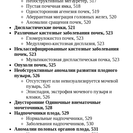
Необструктивный мегауретер, 517
Пустая почечная ямка, 518
Односторонняя агенезия почек, 519
Аберрантная миграция головных желез, 520
Аномалии сращения почек, 520
Диспластические почки, 521
Различные кистозные заболевания почек, 523
Гломерулокистоз почек, 523
Медуллярно-кистозная дисплазия, 523
Неклассифицированные кистозные заболевания
почек, 523
Мультикистозная диспластическая почка, 523
Опухоли почек, 525
Необструктивные аномалии развития плодного
пузыря, 526
Отсутствует или невизуализируется мочевой
пузырь, 526
Эписпадия, экстрофия мочевого пузыря и
клоаки, 526
Двусторонние Одиночные внематочные
мочеточники, 528
Надпочечники плода, 529
Нормальные надпочечники, 529
Заболевания надпочечников, 530
Аномалии половых органов плода, 531