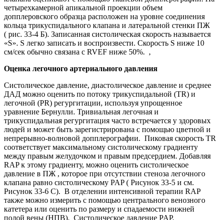
четырехкамерной апикальной проекции объем
допплеровского образца расположен на уровне соединения
кольца трикуспидального клапана и латеральной стенки ПЖ
( рис. 33-4 Б). Записанная систолическая скорость называется
«S». S легко записать и воспроизвести. Скорость S ниже 10
см/сек обычно связана с RVEF ниже 50%. ,
Оценка легочного артериального давления
Систолическое давление, диастолическое давление и среднее
ДАД можно оценить по потоку трикуспидальной (TR) и
легочной (PR) регургитации, используя упрощенное
уравнение Бернулли. Тривиальная легочная и
трикуспидальная регургитация часто встречается у здоровых
людей и может быть зарегистрирована с помощью цветной и
непрерывно-волновой допплерографии. Пиковая скорость TR
соответствует максимальному систолическому градиенту
между правым желудочком и правым предсердием. Добавляя
RAP к этому градиенту, можно оценить систолическое
давление в ПЖ , которое при отсутствии стеноза легочного
клапана равно систолическому PAP ( Рисунок 33-5 и см.
Рисунок 33-6 C). В отделении интенсивной терапии RAP
также можно измерить с помощью центрального венозного
катетера или оценить по размеру и спадаемости нижней
полой вены (НПВ). Систолическое давление PAP,