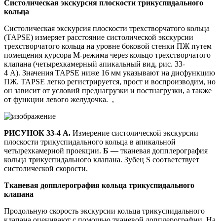
Систолическая экскурсия плоскости трикуспидального
кольца
Систолическая экскурсия плоскости трехстворчатого кольца
(TAPSE) измеряет расстояние систолической экскурсии
трехстворчатого кольца на уровне боковой стенки ПЖ путем
помещения курсора М-режима через кольцо трехстворчатого
клапана (четырехкамерный апикальный вид, рис. 33-
4 А). Значения TAPSE ниже 16 мм указывают на дисфункцию
ПЖ. TAPSE легко регистрируется, прост и воспроизводим, но
он зависит от условий преднагрузки и постнагрузки, а также
от функции левого желудочка. ,
РИСУНОК 33-4 А.
Измерение систолической экскурсии
плоскости трикуспидального кольца в апикальной
четырехкамерной проекции.
Б —
тканевая допплерография
кольца трикуспидального клапана. Зубец S соответствует
систолической скорости.
Тканевая допплерография кольца трикуспидального
клапана
Продольную скорость экскурсии кольца трикуспидального
клапана оценивают с помощью тканевой допплерографии. На