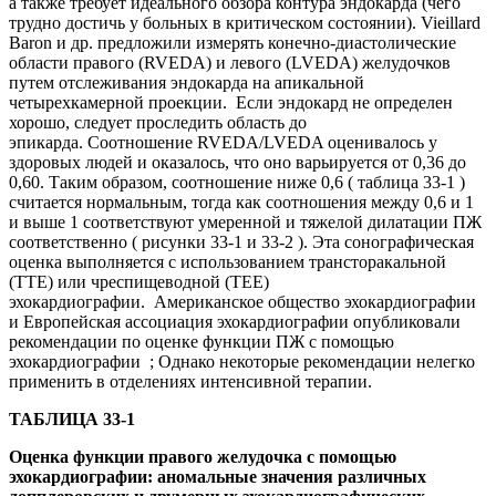
а также требует идеального обзора контура эндокарда (чего
трудно достичь у больных в критическом состоянии). Vieillard
Baron и др. предложили измерять конечно-диастолические
области правого (RVEDA) и левого (LVEDA) желудочков
путем отслеживания эндокарда на апикальной
четырехкамерной проекции. Если эндокард не определен
хорошо, следует проследить область до
эпикарда. Соотношение RVEDA/LVEDA оценивалось у
здоровых людей и оказалось, что оно варьируется от 0,36 до
0,60. Таким образом, соотношение ниже 0,6 ( таблица 33-1 )
считается нормальным, тогда как соотношения между 0,6 и 1
и выше 1 соответствуют умеренной и тяжелой дилатации ПЖ
соответственно ( рисунки 33-1 и 33-2 ). Эта сонографическая
оценка выполняется с использованием трансторакальной
(ТТЕ) или чреспищеводной (TEE)
эхокардиографии. Американское общество эхокардиографии
и Европейская ассоциация эхокардиографии опубликовали
рекомендации по оценке функции ПЖ с помощью
эхокардиографии ; Однако некоторые рекомендации нелегко
применить в отделениях интенсивной терапии.
ТАБЛИЦА 33-1
Оценка функции правого желудочка с помощью
эхокардиографии: аномальные значения различных