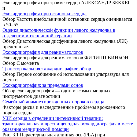
Эхокардиография при травме сердца АЛЕКСАНДР БЕККЕР
и
Эхокардиография при остановке сердца
Обзор Частота внебольничной остановки сердца оценивается
в 50–55
Оценка диастолической функции левого желудочка в
отделении интенсивной терапии
Обзор Диастолическая дисфункция левого желудочка (ЛЖ)
представляет
Эхокардиография для реаниматологов
Эхокардиография для реаниматологов ФИЛИПП ВИНЬОН
Обзор С момента
Трансторакальная эхокардиография: обзор
Обзор Первое сообщение об использовании ультразвука для
оценки
Эхокардиография: за пределами основ
Обзор Эхокардиография — один из самых мощных
инструментов диагностики
Семейный анамнез врожденных пороков сердца
Факторы риска и наследственные проблемы врожденного
порока сердца
УЗИ сердца в отделении интенсивной терапии:
трансторакальная и чреспищеводная эхокардиография в месте
оказания медицинской помощи
Рис. 3.1 Парастернальная длинная ось (PLA) при