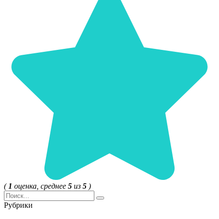
(
1
оценка, среднее
5
из
5
)
Search
for:
Рубрики