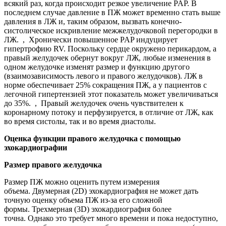
всякий раз, когда происходит резкое увеличение PAP. В
последнем случае давление в ПЖ может временно стать выше
давления в ЛЖ и, таким образом, вызвать конечно-
систолическое искривление межжелудочковой перегородки в
ЛЖ. , Хронически повышенное PAP индуцирует
гипертрофию RV. Поскольку сердце окружено перикардом, а
правый желудочек обернут вокруг ЛЖ, любые изменения в
одном желудочке изменят размер и функцию другого
(взаимозависимость левого и правого желудочков). ЛЖ в
норме обеспечивает 25% сокращения ПЖ, а у пациентов с
легочной гипертензией этот показатель может увеличиваться
до 35%. , Правый желудочек очень чувствителен к
коронарному потоку и перфузируется, в отличие от ЛЖ, как
во время систолы, так и во время диастолы.
Оценка функции правого желудочка с помощью
эхокардиографии
Размер правого желудочка
Размер ПЖ можно оценить путем измерения
объема. Двумерная (2D) эхокардиография не может дать
точную оценку объема ПЖ из-за его сложной
формы. Трехмерная (3D) эхокардиография более
точна. Однако это требует много времени и пока недоступно,