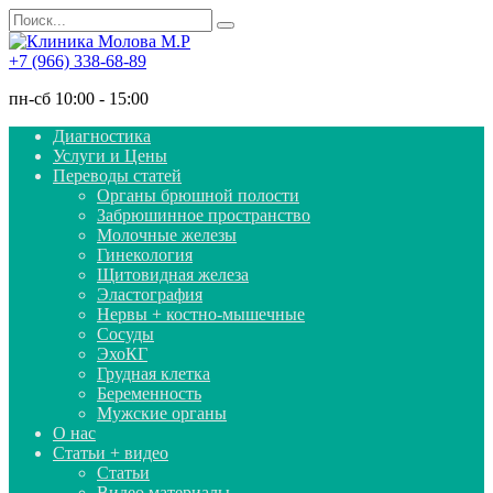
Перейти
Search
к
for:
содержанию
+7 (966) 338-68-89
пн-сб 10:00 - 15:00
Диагностика
Услуги и Цены
Переводы статей
Органы брюшной полости
Забрюшинное пространство
Молочные железы
Гинекология
Щитовидная железа
Эластография
Нервы + костно-мышечные
Сосуды
ЭхоКГ
Грудная клетка
Беременность
Мужские органы
О нас
Статьи + видео
Статьи
Видео материалы