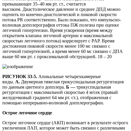
превышающее 35–40 мм рт. ст., считается
высоким. Диастолическое давление и среднее ДПД можно
оценить по конечно-диастолической и пиковой скорости
потока PR соответственно. Было показано, что импульсно-
волновая допплерография оттока ПЖ полезна при оценке
легочной гипертензии. Время ускорения (время между
открытием клапана легочной артерии и максимальной
скоростью легочного потока) коррелирует с PAP. Время
достижения пиковой скорости менее 100 мс связано с
легочной гипертензией, а время менее 60 мс связано с ДПА
выше 60 мм рт. с проксимальной обструкцией. 18 – 20
РИСУНОК 33-5.
Апикальные четырехкамерные
виды.
А.
Двумерная тяжелая трикуспидальная регургитация
по данным цветного допплера.
Б —
трикуспидальная
регургитация с максимальной скоростью 4 м/сек (правый
желудочковый градиент 64 мм рт. ст.), отображенная с
помощью непрерывно-волновой допплерографии.
Острое легочное сердце
Острое легочное сердце (АКП) возникает в результате острого
увеличения ЛАП, которое может быть связано с различными