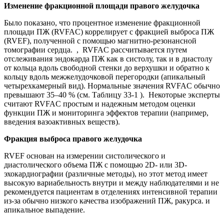
Изменение фракционной площади правого желудочка
Было показано, что процентное изменение фракционной
площади ПЖ (RVFAC) коррелирует с фракцией выброса ПЖ
(RVEF), полученной с помощью магнитно-резонансной
томографии сердца. , RVFAC рассчитывается путем
отслеживания эндокарда ПЖ как в систолу, так и в диастолу
от кольца вдоль свободной стенки до верхушки и обратно к
кольцу вдоль межжелудочковой перегородки (апикальный
четырехкамерный вид). Нормальные значения RVFAC обычно
превышают 35–40 % (см. Таблицу 33-1 ). Некоторые эксперты
считают RVFAC простым и надежным методом оценки
функции ПЖ и мониторинга эффектов терапии (например,
введения вазоактивных веществ).
Фракция выброса правого желудочка
RVEF основан на измерении систолического и
диастолического объема ПЖ с помощью 2D- или 3D-
эхокардиографии (различные методы), но этот метод имеет
высокую вариабельность внутри и между наблюдателями и не
рекомендуется пациентам в отделениях интенсивной терапии
из-за обычно низкого качества изображений ПЖ, ракурса. и
апикальное выпадение.