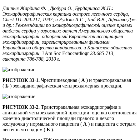
Данные Жардина Ф. , Дюбура О., Бурдариаса Ж.П.:
Эхокардиографическая картина острого легочного сердца,
Chest 111:209-217, 1997; и Рудски Л.Г. , Лай В.В., Афилало Дж.
и др.: Рекомендации по эхокардиографической оценке правых
отделов сердца у взрослых: отчет Американского общества
эхокардиографии, одобренный Европейской ассоциацией
эхокардиографии, зарегистрированным филиалом
Европейского общества кардиологов. и Канадское общество
эхокардиографии,
J Am Soc Echocardiogr
23:685-713,
викторина 786-788, 2010 г.
РИСУНОК 33-1.
Чреспищеводная (
А
) и трансторакальная
(
Б
) эхокардиографическая четырехкамерная проекция.
РИСУНОК 33-2.
Трансторакальная эхокардиография в
апикальной четырехкамерной проекции: оценка соотношения
конечно-диастолической площади правого и левого
желудочка у нормального пациента (
А
) и пациента с острым
легочным сердцем (
Б
).