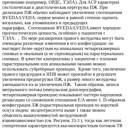
причинами (например, ОРДС, ТЭЛА). Для ACP характерна
систолическая и диастолическая перегрузка ПЖ. При
дилатации ПЖ обычно наблюдают увеличение соотношения
RVEDA/LVEDA; первое можно в равной степени оценить
визуально, как упоминалось в предыдущих
параграфах. Соотношение RVEDA/LVEDA имеет хорошую
прогностическую ценность, особенно у пациентов с
ТЭЛА. , По мере расширения правого желудочка могут быть
очевидны различные изменения в его конфигурации: он
выглядит более округлым на апикальных четырехкамерных
снимках и овальным (а не серповидным) на парастернальных
снимках. В качестве альтернативы у пациентов с плохими
парастернальными или апикальными окнами можно
использовать субреберные проекции. Кроме того, увеличение
правого предсердия и НПВ может произойти в результате
увеличения преднагрузки ПЖ, а размер левого желудочка
уменьшается из-за увеличения ПЖ. Таким образом, записи
митрального потока (импульсная допплерография,
четырехкамерная проекция) показывают паттерн нарушения
релаксации со снижением отношения E/A менее 1. D-образная
конфигурация ЛЖ (парастернальная проекция по короткой
оси) и индекс эксцентриситета выше 1 также можно
объяснить вышеупомянутой желудочковой
взаимозависимостью (см. Рисунок 33-3 ), тогда как легочная
гипертензия характеризуется высокоскоростным потоком TR