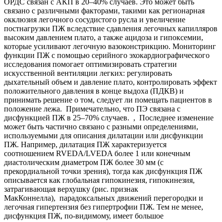
ОРДС связан с АКП в 20–40% случаев. Это может быть
связано с различными факторами, такими как регионарная
окклюзия легочного сосудистого русла и увеличение
постнагрузки ПЖ вследствие сдавления легочных капилляров
высоким давлением плато, а также ацидоза и гипоксемии,
которые усиливают легочную вазоконстрикцию. Мониторинг
функции ПЖ с помощью серийного эхокардиографического
исследования помогает оптимизировать стратегии
искусственной вентиляции легких: регулировать
дыхательный объем и давление плато, контролировать эффект
положительного давления в конце выдоха (ПДКВ) и
принимать решение о том, следует ли помещать пациентов в
положение лежа. Примечательно, что ПЭ связана с
дисфункцией ПЖ в 25–70% случаев. , Последнее изменение
может быть частично связано с разными определениями,
используемыми для описания дилатации или дисфункции
ПЖ. Например, дилатация ПЖ характеризуется
соотношением RVEDA/LVEDA более 1 или конечным
диастолическим диаметром ПЖ более 30 мм (с
прекордиальной точки зрения), тогда как дисфункция ПЖ
описывается как глобальная гипокинезия, гипокинезия,
затрагивающая верхушку (рис. признак
МакКоннелла), парадоксальных движений перегородки и
легочная гипертензия без гипертрофии ПЖ. Тем не менее,
дисфункция ПЖ, по-видимому, имеет большое