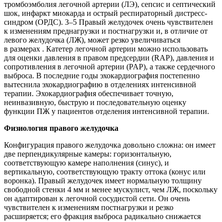
тромбоэмболия легочной артерии (ЛЭ), сепсис и септический
шок, инфаркт миокарда и острый респираторный дистресс-
синдром (ОРДС). 3–5 Правый желудочек очень чувствителен
к изменениям преднагрузки и постнагрузки и, в отличие от
левого желудочка (ЛЖ), может резко увеличиваться
в размерах . Катетер легочной артерии можно использовать
для оценки давления в правом предсердии (RAP), давления и
сопротивления в легочной артерии (PAP), а также сердечного
выброса. В последние годы эхокардиография постепенно
вытеснила эхокардиографию в отделениях интенсивной
терапии. Эхокардиография обеспечивает точную,
неинвазивную, быструю и последовательную оценку
функции ПЖ у пациентов отделения интенсивной терапии.
Физиология правого желудочка
Конфигурация правого желудочка довольно сложна: он имеет
две перпендикулярные камеры: горизонтальную,
соответствующую камере наполнения (синус), и
вертикальную, соответствующую тракту оттока (конус или
воронка). Правый желудочек имеет нормальную толщину
свободной стенки 4 мм и менее мускулист, чем ЛЖ, поскольку
он адаптирован к легочной сосудистой сети. Он очень
чувствителен к изменениям постнагрузки и резко
расширяется; его фракция выброса радикально снижается