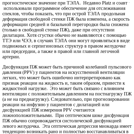
.
прогностическое значение при ТЭЛА. Недавно Platz и соавт
использовали программное обеспечение для отслеживания
спеклов, чтобы показать, что при острой ТЭЛА продольная
деформация свободной стенки ПЖ была изменена, а скорость
деформации средней и базальной перегородки была снижена
(только в свободной стенке ПЖ), даже при отсутствии
дилатации. Хотя сгустки обычно не выявляются с помощью
ТТЭ или ЧЭЭ, в случаях ТЭЛА они могут проявляться в виде
подвижных и серпигинозных структур в правом желудочке
или предсердии, а также в правой или главной легочной
артерии.
Дисфункция ПЖ может быть причиной колебаний пульсового
давления (PPV) у пациентов на искусственной вентиляции
легких, что может быть ошибочно интерпретировано как
признак реакции на жидкость и, таким образом, привести к
жидкостной нагрузке. Это может быть связано с влиянием
вентиляции с положительным давлением на постнагрузку ПЖ
(а не на преднагрузку). Следовательно, при прогнозировании
реакции на инфузию у пациентов с дилатацией или
дисфункцией ПЖ измерения PPV считаются
ложноположительными. При септическом шоке дисфункция
ПЖ обычно сопровождается систолической дисфункцией
левого желудочка. Эта септическая депрессия миокарда имеет
тенденцию возникать рано и полностью восстанавливаться в