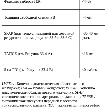
Фракция выброса ПЖ
<44%
Толщина свободной стенки РВ
>4 мм
SPAP (при трикуспидальной или легочной
>35-40 мм
регургитации; см. рисунки 33-5 и 33-6 C)
рт.ст.
ТАПСЕ (см. Рисунок 33-4 А)
<16 мм
S на TDI (см. Рисунок 33-4 B)
<0 см/сек
LVEDA
, Конечная диастолическая область левого
желудочка;
ПЖ
— правый желудочек;
РВЕДА
, конечно-
диастолическая область правого желудочка;
SPAP
–
систолическое легочное артериальное давление;
TAPSE
,
систолическая экскурсия передней плоскости
трикуспидального клапана,
TDI
, тканевая допплерография.