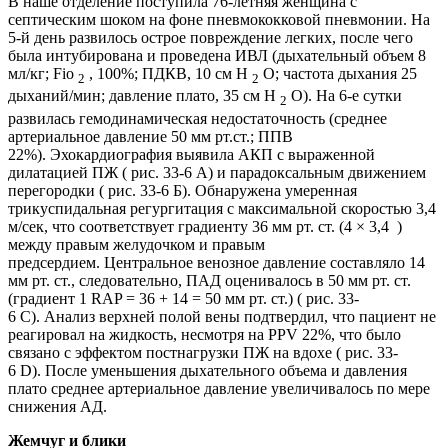
В наше отделение поступила 76-летняя женщина с
септическим шоком на фоне пневмококковой пневмонии. На
5-й день развилось острое повреждение легких, после чего
была интубирована и проведена ИВЛ (дыхательный объем 8
мл/кг; Fio
, 100%; ПДКВ, 10 см H
O; частота дыхания 25
2
2
дыханий/мин; давление плато, 35 см Н
О). На 6-е сутки
2
развилась гемодинамическая недостаточность (среднее
артериальное давление 50 мм рт.ст.; ППВ
22%). Эхокардиография выявила АКП с выраженной
дилатацией ПЖ ( рис. 33-6 А) и парадоксальным движением
перегородки ( рис. 33-6 Б). Обнаружена умеренная
трикуспидальная регургитация с максимальной скоростью 3,4
м/сек, что соответствует градиенту 36 мм рт. ст. (4 × 3,4 )
между правым желудочком и правым
предсердием. Центральное венозное давление составляло 14
мм рт. ст., следовательно, ПАД оценивалось в 50 мм рт. ст.
(градиент 1 RAP = 36 + 14 = 50 мм рт. ст.) ( рис. 33-
6 C). Анализ верхней полой вены подтвердил, что пациент не
реагировал на жидкость, несмотря на PPV 22%, что было
связано с эффектом постнагрузки ПЖ на вдохе ( рис. 33-
6 D). После уменьшения дыхательного объема и давления
плато среднее артериальное давление увеличивалось по мере
снижения АД.
Жемчуг и блики