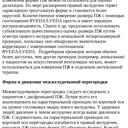
Изменения формы ПЖ можно использовать для оценки
дилатации. По мере расширения правый желудочек теряет
характерную треугольную форму и становится более
округлой. Количественное измерение размера ПЖ с помощью
соотношения RVEDA/LVEDA просто и имеет хорошую
воспроизводимость. Charon и др. предложили использовать
субъективную (качественную) оценку размера ПЖ путем
осмотра правого желудочка в апикальной четырехкамерной
проекции, поскольку они обнаружили значительную
корреляцию с измерениями соотношения
RVEDA/LVEDA. Подреберная проекция, которая обычно
более доступна, чем другие проекции (например, апикальная)
у пациентов на искусственной вентиляции легких, может
использоваться для измерения ПЖ в отделении интенсивной
терапии.
Форма и движение межжелудочковой перегородки
Межжелудочковую перегородку следует исследовать у
пациентов с дисфункцией ПЖ. Лучше всего его
анализировать на парастернальной проекции по короткой оси
на уровне сосочковых мышц левого желудочка. У здоровых
людей давление в левом желудочке всегда выше давления в
ПЖ. Следовательно, на парастернальной проекции по
короткой оси перегородка изгибается в правый желудочек,
придавая ЛЖ круглую форму (О-образную форму). Всякий