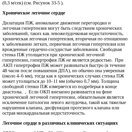
(0,3 м/сек) (см. Рисунок 33-5 ).
Хроническое легочное сердце
Дилатация ПЖ, аномальное движение перегородки и
легочная гипертензия могут быть следствием хронических
заболеваний, таких как левожелудочковая недостаточность,
хроническая легочная гипертензия, вторичная по отношению
к заболеванию легких, первичная легочная гипертензия или
врожденные сердечно-сосудистые заболевания. Свободная
стенка ПЖ утолщается при хронической легочной
гипертензии, гипертрофия ЛЖ не является редкостью. При
АКП гипертрофия ПЖ может развиваться быстро (в течение
48 часов после повышения ДПА), но обычно она умеренная
(около 4–6 мм), тогда как в хронических случаях стенка ПЖ
может утолщаться до 10–11 мм (обычно 0,7 мм). Толщина
свободной стенки ПЖ измеряется из подреберья в конце
диастолы. , Если ОКП внезапно развивается на фоне
хронической легочной гипертензии, обязательным является
исключение патологии левого желудочка, такой как тяжелые
нарушения клапана, дисфункция протезного клапана или
острая миокардиальная недостаточность.
Легочное сердце в различных клинических ситуациях