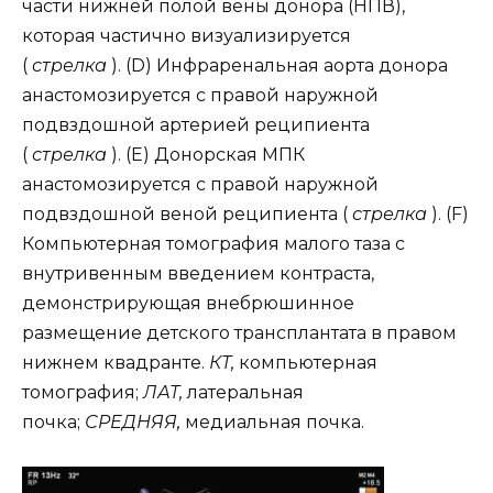
части нижней полой вены донора (НПВ),
которая частично визуализируется
(
стрелка
). (D) Инфраренальная аорта донора
анастомозируется с правой наружной
подвздошной артерией реципиента
(
стрелка
). (E) Донорская МПК
анастомозируется с правой наружной
подвздошной веной реципиента (
стрелка
). (F)
Компьютерная томография малого таза с
внутривенным введением контраста,
демонстрирующая внебрюшинное
размещение детского трансплантата в правом
нижнем квадранте.
КТ,
компьютерная
томография;
ЛАТ,
латеральная
почка;
СРЕДНЯЯ,
медиальная почка.