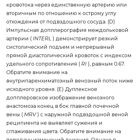
кровотока через единственную артерию или
вторичным по отношению к острому углу
отхождения от подвздошного сосуда. (D)
Импульсная допплерография междольковой
артерии (
INTERL
) демонстрирует резкий
систолический подъем и непрерывный
прямой диастолический кровоток с индексом
удельного сопротивления (
RI
), равным 0.67.
Обратите внимание на
внутрипаренхиматозный венозный поток ниже
исходного уровня. (E) Дуплексное
допплеровское изображение венозного
анастомоза конец в бок главной почечной
вены (
MRV
) с наружной подвздошной веной
реципиента не выявляет сужения и
сглаживания цвета. Обратите внимание на
передачу изменений дыхания. Однако в