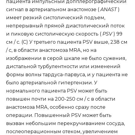
пациента импульсный допплерографический
сигнал в артериальном анастомозе (
ANAST
)
имеет резкий систолический подъем,
непрерывный прямой диастолический поток
и пиковую систолическую скорость (
PSV
) 99
см / с. (C) У третьего пациента PSV выше, 238 см
/ с, в области анастомоза MRA, но на
изображении в серой шкале не было сужения,
дистальной турбулентности или изменений
формы волны тардуса-парвуса, и у пациента не
было артериальной гипертензии. У
нормального пациента PSV может быть
повышен почти на 200-250 см / с в области
анастомоза MRA, особенно сразу после
операции. Повышенный PSV может быть
вызван небольшим перекручиванием сосуда,
послеоперационным отеком, увеличением