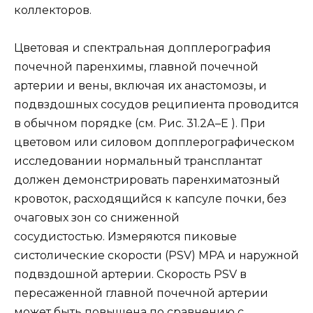
коллекторов.
Цветовая и спектральная допплерография
почечной паренхимы, главной почечной
артерии и вены, включая их анастомозы, и
подвздошных сосудов реципиента проводится
в обычном порядке (см. Рис. 31.2А–Е ). При
цветовом или силовом допплерографическом
исследовании нормальный трансплантат
должен демонстрировать паренхиматозный
кровоток, расходящийся к капсуле почки, без
очаговых зон со сниженной
сосудистостью. Измеряются пиковые
систолические скорости (PSV) МРА и наружной
подвздошной артерии. Скорость PSV в
пересаженной главной почечной артерии
может быть повышена по сравнению с