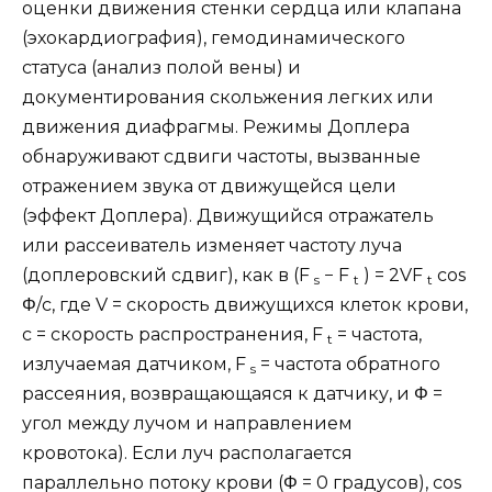
оценки движения стенки сердца или клапана
(эхокардиография), гемодинамического
статуса (анализ полой вены) и
документирования скольжения легких или
движения диафрагмы. Режимы Доплера
обнаруживают сдвиги частоты, вызванные
отражением звука от движущейся цели
(эффект Доплера). Движущийся отражатель
или рассеиватель изменяет частоту луча
(доплеровский сдвиг), как в (F
− F
) = 2VF
cos
s
t
t
Φ/c, где V = скорость движущихся клеток крови,
c = скорость распространения, F
= частота,
t
излучаемая датчиком, F
= частота обратного
s
рассеяния, возвращающаяся к датчику, и Φ =
угол между лучом и направлением
кровотока). Если луч располагается
параллельно потоку крови (Φ = 0 градусов), cos