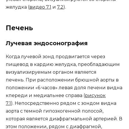
желудка (
видео 7.1
и
7.2
).
Печень
Лучевая эндосонография
Когда лучевой зонд продвигается через
пищевод в кардию желудка, преобладающим
визуализируемым органом является
печень. При расположении брюшной аорты в
положении «6 часов» левая доля печени видна
кпереди и медиальнее справа (
рисунок
7.1
). Непосредственно рядом с зондом видна
аорта с темной гипоэхогенной полосой,
которая является диафрагмальной артерией. В
этом положении, рядом с диафрагмой,