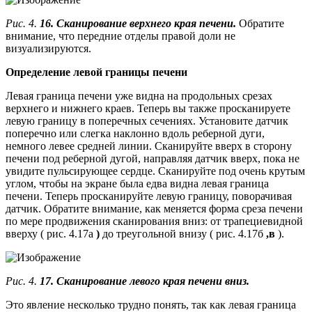
Рис. 4.
16. Сканирование верхнего края печени.
Обратите
внимание, что передние отделы правой доли не
визуализируются.
Определение левой границы печени
Левая граница печени уже видна на продольных срезах
верхнего и нижнего краев. Теперь вы также просканируете
левую границу в поперечных сечениях. Установите датчик
поперечно или слегка наклонно вдоль реберной дуги,
немного левее средней линии. Сканируйте вверх в сторону
печени под реберной дугой, направляя датчик вверх, пока не
увидите пульсирующее сердце. Сканируйте под очень крутым
углом, чтобы на экране была едва видна левая граница
печени. Теперь просканируйте левую границу, поворачивая
датчик. Обратите внимание, как меняется форма среза печени
по мере продвижения сканирования вниз: от трапециевидной
вверху ( рис. 4.17а
)
до треугольной внизу ( рис. 4.17б
,в
).
Рис. 4.
17. Сканирование левого края печени вниз.
Это явление несколько трудно понять, так как левая граница