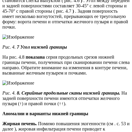
становится слегка выпуклой ( рис. 4.6
)
. Угол между передней
и задней поверхностями составляет 30-45° с левой стороны и
45-70° с правой стороны ( рис. 4.7
)
. Задняя поверхность
имеет несколько вогнутостей, прерывающих ее треугольную
форму: ворота печени и отпечатки желчного пузыря и правой
почки.
Рис. 4.
7 Угол нижней границы
На рис. 4.8
показана
серия продольных срезов нижней
границы печени, полученных при сканировании печени слева
направо. Обратите внимание на изменения в контуре печени,
вызванные желчным пузырем и почками.
Рис. 4.
8. Серийные продольные сканы нижней границы.
На
задней поверхности печени имеются отпечатки желчного
пузыря (↑) и правой почки (↑↑).
Аномалии и варианты нижней границы
Жирная печень.
Помимо повышения эхогенности (см . с. 53 и
далее ), жировая инфильтрация печени приводит к