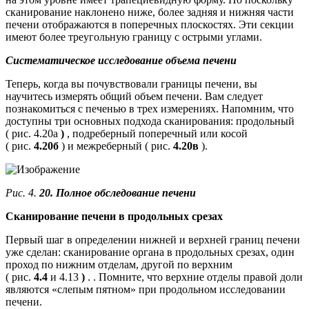
сканирование наклонено ниже, более задняя и нижняя части
печени отображаются в поперечных плоскостях. Эти секции
имеют более треугольную границу с острыми углами.
Систематическое исследование объема печени
Теперь, когда вы почувствовали границы печени, вы
научитесь измерять общий объем печени. Вам следует
познакомиться с печенью в трех измерениях. Напомним, что
доступны три основных подхода сканирования: продольный
( рис. 4.20а
)
, подреберный поперечный или косой
( рис.
4.20б
) и межреберный ( рис.
4.20в
).
Рис. 4.
20. Полное обследование печени
Сканирование печени в продольных срезах
Первый шаг в определении нижней и верхней границ печени
уже сделан: сканирование органа в продольных срезах, один
проход по нижним отделам, другой по верхним
( рис.
4.4
и 4.13
)
. . Помните, что верхние отделы правой доли
являются «слепым пятном» при продольном исследовании
печени.