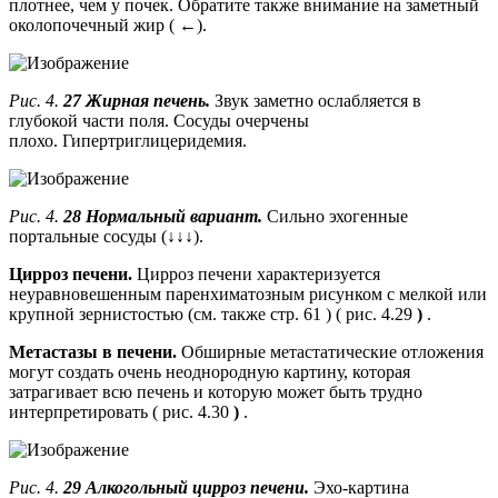
плотнее, чем у почек. Обратите также внимание на заметный
околопочечный жир ( ←).
Рис. 4.
27 Жирная печень.
Звук заметно ослабляется в
глубокой части поля. Сосуды очерчены
плохо. Гипертриглицеридемия.
Рис. 4.
28 Нормальный вариант.
Сильно эхогенные
портальные сосуды (↓↓↓).
Цирроз печени.
Цирроз печени характеризуется
неуравновешенным паренхиматозным рисунком с мелкой или
крупной зернистостью (см. также стр. 61 ) ( рис. 4.29
)
.
Метастазы в печени.
Обширные метастатические отложения
могут создать очень неоднородную картину, которая
затрагивает всю печень и которую может быть трудно
интерпретировать ( рис. 4.30
)
.
Рис. 4.
29 Алкогольный цирроз печени.
Эхо-картина