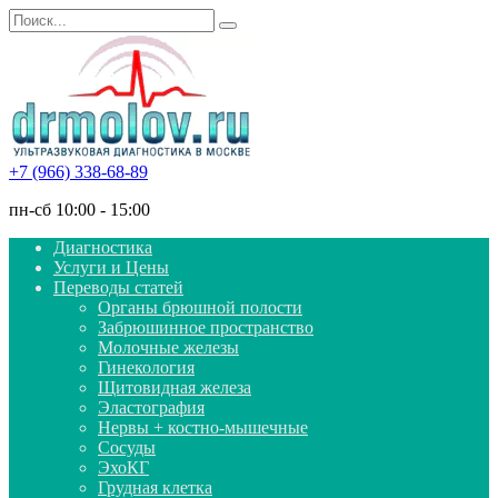
Перейти
Search
к
for:
содержанию
+7 (966) 338-68-89
пн-сб 10:00 - 15:00
Диагностика
Услуги и Цены
Переводы статей
Органы брюшной полости
Забрюшинное пространство
Молочные железы
Гинекология
Щитовидная железа
Эластография
Нервы + костно-мышечные
Сосуды
ЭхоКГ
Грудная клетка