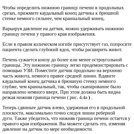
Чтобы определить нижнюю границу печени в продольных
срезах, прижмите каудальный конец датчика к брюшной
стенке немного сильнее, чем краниальный конец.
Варьируя давление на датчик, можно удерживать нижнюю
границу печени у правого края изображения.
Если в правом колическом изгибе присутствует газ, попросите
пациента сделать глубокий вдох, чтобы расширить живот.
Печень сужается книзу до более или менее остроугольной
границы. Эту нижнюю границу легко продемонстрировать с
помощью УЗИ. Поместите датчик продольно на верхнюю
часть живота, немного правее средней линии. Вдавите
каудальный конец датчика в брюшную стенку немного
глубже, чем краниальный, так, чтобы сканирование было
направлено немного вверх. При этом должна быть видна
резкая нижняя граница печени ( рис. 4.4а
)
.
Теперь сдвиньте датчик влево, удерживая его в продольной
плоскости, максимально точно следуя линии реберной
дуги. Также убедитесь, что нижняя граница печени остается у
правого края изображения. Вы можете сделать это, изменяя
давление на датчик по мере необходимости.