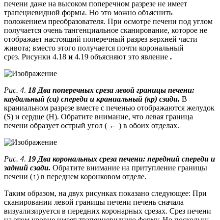
печени даже на высоком поперечном разрезе не имеет
трапециевидной формы. Но это можно объяснить
положением преобразователя. При осмотре печени под углом
получается очень тангенциальное сканирование, которое не
отображает настоящий поперечный разрез верхней части
живота; вместо этого получается почти корональный
срез. Рисунки 4.18
и
4.19 объясняют это явление
.
Рис. 4.
18 Два поперечных среза левой границы печени:
каудальный (са) спереди и краниальный (кр) сзади.
В
краниальном разрезе вместе с печенью отображаются желудок
(S) и сердце (H). Обратите внимание, что левая граница
печени образует острый угол ( ← ) в обоих отделах.
Рис. 4.
19 Два корональных среза печени: передний спереди и
задний сзади.
Обратите внимание на притупление границы
печени (↑) в переднем коронковом отделе.
Таким образом, на двух рисунках показано следующее: При
сканировании левой границы печени печень сначала
визуализируется в передних коронарных срезах. Срез печени
на этом уровне имеет трапециевидную форму. Но поскольку