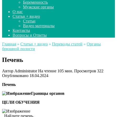
Беременность
Мужские органы
О нас
Статьи + видео
Статьи
Видео материалы
Контакты
Вопросы и Ответы
Главная
»
Статьи + видео
»
Переводы статей
»
Органы
брюшной полости
Печень
Автор
Administrator
На чтение
105 мин.
Просмотров
322
Опубликовано
18.04.2024
Печень
Границы органов
ЦЕЛИ ОБУЧЕНИЯ
Найдите печень.