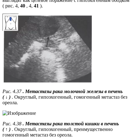
выглядят как целевое поражение с гипоэхогенным ободком
( рис. 4,
40
, 4,
41
).
Рис. 4.37
. Метастазы рака молочной железы в печень
(
↓
)
. Округлый, гипоэхогенный, гомогенный метастаз без
ореола.
Рис. 4.38
. Метастазы рака толстой кишки в печень
(
↑
)
. Округлый, гипоэхогенный, преимущественно
гомогенный метастаз без ореола.