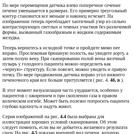
По мере перемещения датчика влево поперечное сечение
печени уменьшается в размерах. Его примерно треугольный
контур становится все меньше и наконец исчезает. На
изображении теперь преобладает хаотичный узор из сильно
контрастирующих светлых и темных участков без различимой
формы, вызванный газообразным и жидким содержимым
желудка.
Теперь вернитесь к исходной точке и пройдите мимо нее
вправо. Прослеживая брюшную полость, вы увидите аорту, а
затем полую вену. При сканировании полой вены желчный
пузырь у голодного пациента можно определить как
«черную» структуру. Если повезет, можно увидеть и правую
почку. По мере продвижения датчика вправо угол нижнего
печеночного края все больше притупляется ( рис. 4.
4б, в
).
В этот момент визуализация часто ухудшается, особенно у
пациентов с ожирением и при скоплении газа в правом
колическом изгибе. Может быть полезно попросить пациента
глубоко вдохнуть и надуть живот.
Серия изображений на рис.
4.4
была выбрана для
иллюстрации хороших условий сканирования. Об этом
следует помнить, если вы не добьетесь желаемого результата
сразу. На рис.
4.5
показан внешний вид печени, которую