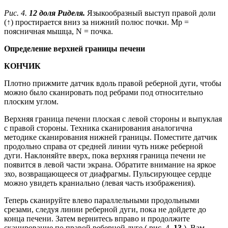
Рис. 4.
12 доля Риделя.
Языкообразный выступ правой доли
(↑) простирается вниз за нижний полюс почки. Mp =
поясничная мышца, N = почка.
Определение верхней границы печени
КОНЧИК
Плотно прижмите датчик вдоль правой реберной дуги, чтобы
можно было сканировать под ребрами под относительно
плоским углом.
Верхняя граница печени плоская с левой стороны и выпуклая
с правой стороны. Техника сканирования аналогична
методике сканирования нижней границы. Поместите датчик
продольно справа от средней линии чуть ниже реберной
дуги. Наклоняйте вверх, пока верхняя граница печени не
появится в левой части экрана. Обратите внимание на яркое
эхо, возвращающееся от диафрагмы. Пульсирующее сердце
можно увидеть краниально (левая часть изображения).
Теперь сканируйте влево параллельными продольными
срезами, следуя линии реберной дуги, пока не дойдете до
конца печени. Затем вернитесь вправо и продолжите
сканирование по правой реберной дуге ( рис. 4.
13
). Вам