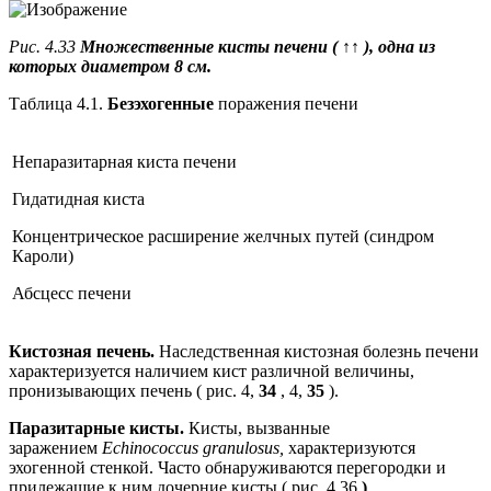
Рис. 4.33
Множественные кисты печени (
↑↑
), одна из
которых диаметром 8 см.
Таблица 4.1.
Безэхогенные
поражения печени
Непаразитарная киста печени
Гидатидная киста
Концентрическое расширение желчных путей (синдром
Кароли)
Абсцесс печени
Кистозная печень.
Наследственная кистозная болезнь печени
характеризуется наличием кист различной величины,
пронизывающих печень ( рис. 4,
34
, 4,
35
).
Паразитарные кисты.
Кисты, вызванные
заражением
Echinococcus granulosus,
характеризуются
эхогенной стенкой. Часто обнаруживаются перегородки и
прилежащие к ним дочерние кисты ( рис. 4.36
)
.