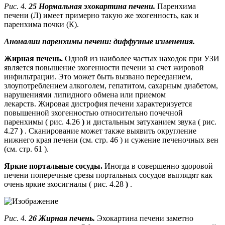
Рис. 4.
25 Нормальная эхокартина печени.
Паренхима
печени (Л) имеет примерно такую ​​же эхогенность, как и
паренхима почки (К).
Аномалии паренхимы печени: диффузные изменения.
Жирная печень.
Одной из наиболее частых находок при УЗИ
является повышение эхогенности печени за счет жировой
инфильтрации. Это может быть вызвано перееданием,
злоупотреблением алкоголем, гепатитом, сахарным диабетом,
нарушениями липидного обмена или приемом
лекарств. Жировая дистрофия печени характеризуется
повышенной эхогенностью относительно почечной
паренхимы ( рис. 4.26
)
и дистальным затуханием звука ( рис.
4.27
)
. Сканирование может также выявить округление
нижнего края печени (см. стр. 46 ) и сужение печеночных вен
(см. стр. 61 ).
Яркие портальные сосуды.
Иногда в совершенно здоровой
печени поперечные срезы портальных сосудов выглядят как
очень яркие эхосигналы ( рис. 4.28
)
.
Рис. 4.
26 Жирная печень.
Эхокартина печени заметно