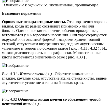
Отношение к окружению:
экспансивное, проникающее.
Безэховые поражения
Одиночные непаразитарные кисты.
Эти поражения хорошо
видны, когда их размер составляет примерно 5 мм или
больше. Одиночные кисты печени, обычно врожденные,
встречаются у 4% взрослого населения. Они характеризуются
округлой или овальной формой, гладкими краями, тонкой
стенкой, отсутствием внутренних эхо, задним акустическим
усилением и тенями по боковым краям (
рис
. 4.31
,
4.32 ) . Их
можно диагностировать сонографически. Множественные
кисты встречаются значительно реже ( рис. 4.33
)
.
Рис. 4.31
. Киста печени (
↓
)
. Обратите внимание на
гладкие, круглые края, отсутствие эха на стенке кисты, заднее
акустическое усиление и тени на боковых краях.
Рис. 4.32
Одиночная киста печени со сдавлением правой
печеночной вены (
↑
)
.