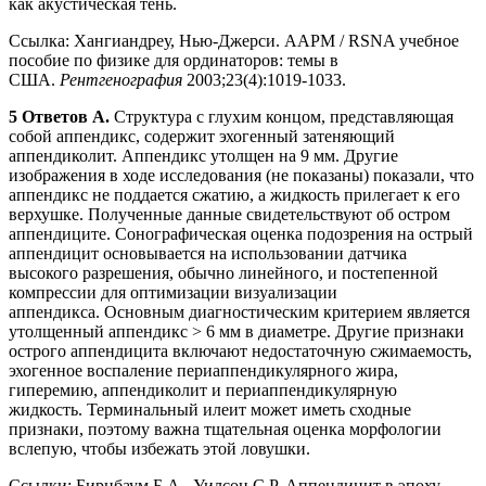
как акустическая тень.
Ссылка: Хангиандреу, Нью-Джерси. AAPM / RSNA учебное
пособие по физике для ординаторов: темы в
США.
Рентгенография
2003;23(4):1019-1033.
5 Ответов A.
Структура с глухим концом, представляющая
собой аппендикс, содержит эхогенный затеняющий
аппендиколит. Аппендикс утолщен на 9 мм. Другие
изображения в ходе исследования (не показаны) показали, что
аппендикс не поддается сжатию, а жидкость прилегает к его
верхушке. Полученные данные свидетельствуют об остром
аппендиците. Сонографическая оценка подозрения на острый
аппендицит основывается на использовании датчика
высокого разрешения, обычно линейного, и постепенной
компрессии для оптимизации визуализации
аппендикса. Основным диагностическим критерием является
утолщенный аппендикс > 6 мм в диаметре. Другие признаки
острого аппендицита включают недостаточную сжимаемость,
эхогенное воспаление периаппендикулярного жира,
гиперемию, аппендиколит и периаппендикулярную
жидкость. Терминальный илеит может иметь сходные
признаки, поэтому важна тщательная оценка морфологии
вслепую, чтобы избежать этой ловушки.
Ссылки: Бирнбаум Б.А., Уилсон С.Р. Аппендицит в эпоху