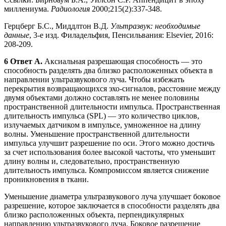
миллениума.
Радиология
2000;215(2):337-348.
Герцберг Б.С., Миддлтон В.Д.
Ультразвук: необходимые
данные
, 3-е изд. Филадельфия, Пенсильвания: Elsevier, 2016:
208-209.
6 Ответ A.
Аксиальная разрешающая способность — это
способность разделять два близко расположенных объекта в
направлении ультразвукового луча. Чтобы избежать
перекрытия возвращающихся эхо-сигналов, расстояние между
двумя объектами должно составлять не менее половины
пространственной длительности импульса. Пространственная
длительность импульса (SPL) — это количество циклов,
излучаемых датчиком в импульсе, умноженное на длину
волны. Уменьшение пространственной длительности
импульса улучшит разрешение по оси. Этого можно достичь
за счет использования более высокой частоты, что уменьшит
длину волны и, следовательно, пространственную
длительность импульса. Компромиссом является снижение
проникновения в ткани.
Уменьшение диаметра ультразвукового луча улучшает боковое
разрешение, которое заключается в способности разделять два
близко расположенных объекта, перпендикулярных
направлению ультразвукового луча. Боковое разрешение