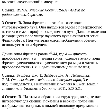
высокий акустический импеданс.
Ссылка: RSNA.
Учебные модули RSNA / AAPM по
радиологической физике
.
3 Ответа B.
Зона Френеля — это ближнее поле
ультразвукового луча. Она находится рядом с поверхностью
датчика и имеет профиль сходящегося луча. Дальнее поле или
расходящееся поле ультразвукового луча называется зоной
Фраунгофера. При ультразвуковом изображении обычно
используется зона Френеля.
2
Длина зоны Френеля равна
d
/44, где
d
— диаметр
преобразователя, а λ — длина волны. Следовательно, зона
Френеля увеличивается с увеличением размера и частоты
преобразователя (т. е. С уменьшением длины волны).
Ссылка: Бушберг Дж. Т., Зайберт Дж. А., Лейдхольдт
Э.М.
Основы физики медицинской визуализации
, 3-е
изд. Филадельфия, Пенсильвания: Wolters Kluwer Health /
Липпинкотт Уильямс и Уилкинс, 2011: 520-521.
4 Ответа D.
На этом изображении структуры, которые нас
интересуют для оценки, показаны в верхней половине
изображения, тогда как в нижней половине представлена