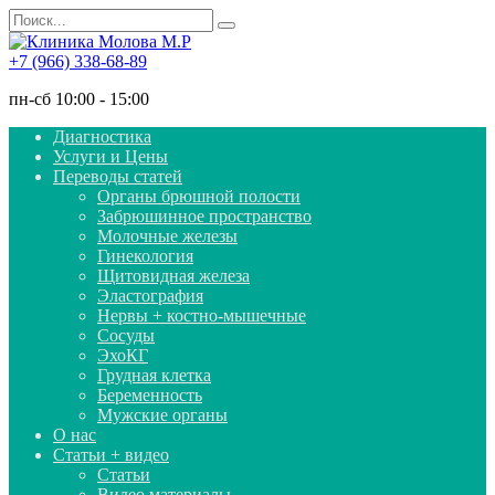
Перейти
Search
к
for:
содержанию
+7 (966) 338-68-89
пн-сб 10:00 - 15:00
Диагностика
Услуги и Цены
Переводы статей
Органы брюшной полости
Забрюшинное пространство
Молочные железы
Гинекология
Щитовидная железа
Эластография
Нервы + костно-мышечные
Сосуды
ЭхоКГ
Грудная клетка
Беременность
Мужские органы
О нас
Статьи + видео
Статьи
Видео материалы