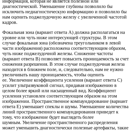
информация, которая не является полезной или
диагностической. Уменьшение глубины позволило бы
исключить недиагностическую информацию и позволило бы
нам оценить поджелудочную железу с увеличенной частотой
кадров.
Фокальная зона (вариант ответа А) должна располагаться на
уровне или чуть ниже интересующей структуры. В этом
случае фокальная зона (обозначена треугольником в левой
части изображения)
расположена соответствующим образом,
чуть ниже поджелудочной железы. Снижение частоты
(вариант ответа B) позволяет повысить проницаемость за счет
снижения разрешения. В этом случае поджелудочная железа
находится в ближнем поле, и, следовательно, нам не нужно
увеличивать нашу проницаемость, чтобы оценить
ее. Увеличение коэффициента усиления (вариант ответа C)
усилит ультразвуковой сигнал, придавая изображению в
целом более яркий или насыщенный вид. Коэффициент
усиления установлен соответствующим образом на этом
изображении. Пространственное компаундирование (вариант
ответа E) уменьшает спеклы и шумы. Уменьшение количества
линий пространственного компаундирования приведет к
тому, что изображение будет выглядеть более
шумным. Увеличение пространственного распределения
может уменьшить диагностически полезные артефакты, такие