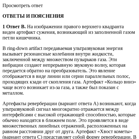
Просмотреть ответ
ОТВЕТЫ И ПОЯСНЕНИЯ
1 Ответ B.
На изображении правого верхнего квадранта
виден артефакт сужения, возникающий из заполненной газом
петли кишечника.
В ring-down artifact передаваемая ультразвуковая энергия
вызывает резонансные колебания внутри жидкости,
заключенной между множеством пузырьков газа. Эти
вибрации создают непрерывную звуковую волну, которая
передается обратно на преобразователь. Это явление
отображается в виде линии или серии параллельных полос,
проходящих кзади от скопления газа. Артефакт «Кольцо вниз»
чаще всего возникает из-за газа, а также был показан с
металлом.
Артефакты реверберации (вариант ответа A) возникают, когда
ультразвуковой сигнал многократно отражается между
интерфейсами с высокой отражающей способностью, которые
обычно находятся в ближнем поле. Это проявляется в виде
множественных линейных отражений, расположенных на
равном расстоянии друг от друга. Артефакт «Хвост кометы»
(вариант ответа C) представляет собой форму реверберации. В