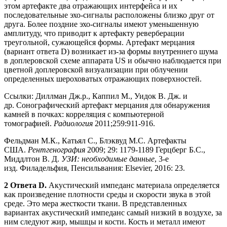
этом артефакте два отражающих интерфейса и их
последовательные эхо-сигналы расположены близко друг от
друга. Более поздние эхо-сигналы имеют уменьшенную
амплитуду, что приводит к артефакту реверберации
треугольной, сужающейся формы. Артефакт мерцания
(вариант ответа D) возникает из-за формы внутреннего шума
в доплеровской схеме аппарата US и обычно наблюдается при
цветной доплеровской визуализации при облучении
определенных шероховатых отражающих поверхностей.
Ссылки: Диллман Дж.р., Каппил М., Уидок В. Дж. и
др. Сонографический артефакт мерцания для обнаружения
камней в почках: корреляция с компьютерной
томографией.
Радиология
2011;259:911-916.
Фельдман М.К., Катьял С., Блэквуд М.С. Артефакты
США.
Рентгенография
2009; 29: 1179-1189 Герцберг Б.С.,
Миддлтон В. Д.
УЗИ: необходимые данные
, 3-е
изд. Филадельфия, Пенсильвания: Elsevier, 2016: 23.
2 Ответа D.
Акустический импеданс материала определяется
как произведение плотности среды и скорости звука в этой
среде. Это мера жесткости ткани. В представленных
вариантах акустический импеданс самый низкий в воздухе, за
ним следуют жир, мышцы и кости. Кость и металл имеют