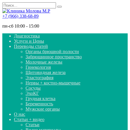
Перейти
Search
к
for:
содержанию
+7 (966) 338-68-89
пн-сб 10:00 - 15:00
Диагностика
Услуги и Цены
Переводы статей
Органы брюшной полости
Забрюшинное пространство
Молочные железы
Гинекология
Щитовидная железа
Эластография
Нервы + костно-мышечные
Сосуды
ЭхоКГ
Грудная клетка
Беременность
Мужские органы
О нас
Статьи + видео
Статьи
Видео материалы