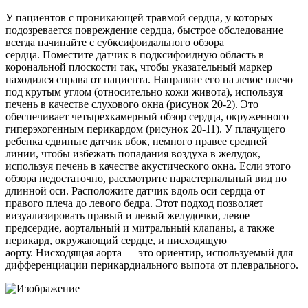
У пациентов с проникающей травмой сердца, у которых
подозревается повреждение сердца, быстрое обследование
всегда начинайте с субксифоидального обзора
сердца. Поместите датчик в подксифоидную область в
корональной плоскости так, чтобы указательный маркер
находился справа от пациента. Направьте его на левое плечо
под крутым углом (относительно кожи живота), используя
печень в качестве слухового окна (рисунок 20-2). Это
обеспечивает четырехкамерный обзор сердца, окруженного
гиперэхогенным перикардом (рисунок 20-11). У плачущего
ребенка сдвиньте датчик вбок, немного правее средней
линии, чтобы избежать попадания воздуха в желудок,
используя печень в качестве акустического окна. Если этого
обзора недостаточно, рассмотрите парастернальный вид по
длинной оси. Расположите датчик вдоль оси сердца от
правого плеча до левого бедра. Этот подход позволяет
визуализировать правый и левый желудочки, левое
предсердие, аортальный и митральный клапаны, а также
перикард, окружающий сердце, и нисходящую
аорту. Нисходящая аорта — это ориентир, используемый для
дифференциации перикардиального выпота от плеврального.