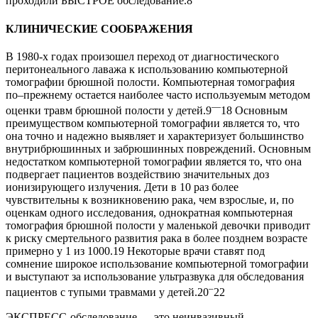
проходили БЫСТРОЕ обследование.8
КЛИНИЧЕСКИЕ СООБРАЖЕНИЯ
В 1980-х годах произошел переход от диагностического
перитонеального лаважа к использованию компьютерной
томографии брюшной полости. Компьютерная томография
по–прежнему остается наиболее часто используемым методом
—
оценки травм брюшной полости у детей.9
18 Основным
преимуществом компьютерной томографии является то, что
она точно и надежно выявляет и характеризует большинство
внутрибрюшинных и забрюшинных повреждений. Основным
недостатком компьютерной томографии является то, что она
подвергает пациентов воздействию значительных доз
ионизирующего излучения. Дети в 10 раз более
чувствительны к возникновению рака, чем взрослые, и, по
оценкам одного исследования, однократная компьютерная
томография брюшной полости у маленькой девочки приводит
к риску смертельного развития рака в более позднем возрасте
примерно у 1 из 1000.19 Некоторые врачи ставят под
сомнение широкое использование компьютерной томографии
и выступают за использование ультразвука для обследования
–
пациентов с тупыми травмами у детей.20
22
ЭКСПРЕСС-обследование — это неинвазивный