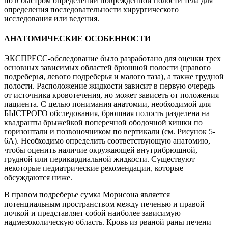
но в быстром определении поврежденной полости тела для
определения последовательности хирургического
исследования или ведения.
АНАТОМИЧЕСКИЕ ОСОБЕННОСТИ
ЭКСПРЕСС-обследование было разработано для оценки трех
основных зависимых областей брюшной полости (правого
подреберья, левого подреберья и малого таза), а также грудной
полости. Расположение жидкости зависит в первую очередь
от источника кровотечения, но может зависеть от положения
пациента. С целью понимания анатомии, необходимой для
БЫСТРОГО обследования, брюшная полость разделена на
квадранты брыжейкой поперечной ободочной кишки по
горизонтали и позвоночником по вертикали (см. Рисунок 5-
6А). Необходимо определить соответствующую анатомию,
чтобы оценить наличие окружающей внутрибрюшной,
грудной или перикардиальной жидкости. Существуют
некоторые педиатрические рекомендации, которые
обсуждаются ниже.
В правом подреберье сумка Морисона является
потенциальным пространством между печенью и правой
почкой и представляет собой наиболее зависимую
надмезоколическую область. Кровь из рваной раны печени