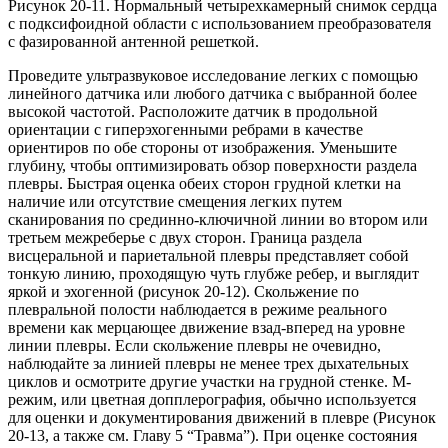
Рисунок 20-11. Нормальный четырехкамерный снимок сердца
с подксифоидной области с использованием преобразователя
с фазированной антенной решеткой.
Проведите ультразвуковое исследование легких с помощью
линейного датчика или любого датчика с выбранной более
высокой частотой. Расположите датчик в продольной
ориентации с гиперэхогенными ребрами в качестве
ориентиров по обе стороны от изображения. Уменьшите
глубину, чтобы оптимизировать обзор поверхности раздела
плевры. Быстрая оценка обеих сторон грудной клетки на
наличие или отсутствие смещения легких путем
сканирования по срединно-ключичной линии во втором или
третьем межреберье с двух сторон. Граница раздела
висцеральной и париетальной плевры представляет собой
тонкую линию, проходящую чуть глубже ребер, и выглядит
яркой и эхогенной (рисунок 20-12). Скольжение по
плевральной полости наблюдается в режиме реального
времени как мерцающее движение взад-вперед на уровне
линии плевры. Если скольжение плевры не очевидно,
наблюдайте за линией плевры не менее трех дыхательных
циклов и осмотрите другие участки на грудной стенке. М-
режим, или цветная допплерография, обычно используется
для оценки и документирования движений в плевре (Рисунок
20-13, а также см. Главу 5 “Травма”). При оценке состояния