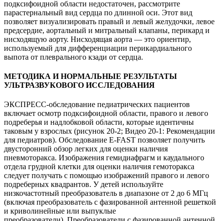
подксифоидной области недостаточен, рассмотрите
парастернальный вид сердца по длинной оси. Этот вид
позволяет визуализировать правый и левый желудочки, левое
предсердие, аортальный и митральный клапаны, перикард и
нисходящую аорту. Нисходящая аорта — это ориентир,
используемый для дифференциации перикардиального
выпота от плеврального кзади от сердца.
МЕТОДИКА И НОРМАЛЬНЫЕ РЕЗУЛЬТАТЫ
УЛЬТРАЗВУКОВОГО ИССЛЕДОВАНИЯ
ЭКСПРЕСС-обследование педиатрических пациентов
включает осмотр подксифоидной области, правого и левого
подреберья и надлобковой области, которые идентичны
таковым у взрослых (рисунок 20-2; Видео 20-1: Рекомендации
для педиатров). Обследование E-FAST позволяет получить
двусторонний обзор легких для оценки наличия
пневмоторакса. Изображения гемидиафрагм и каудального
отдела грудной клетки для оценки наличия гемоторакса
следует получать с помощью изображений правого и левого
подреберных квадрантов. У детей используйте
низкочастотный преобразователь в диапазоне от 2 до 6 МГц
(включая преобразователь с фазированной антенной решеткой
и криволинейные или выпуклые
преобразователи). Преобразователи с фазированной антенной