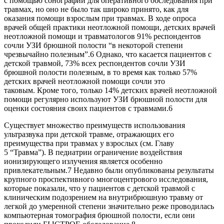
с помощью сонографии для оперативного обследования при
травмах, но оно не было так широко принято, как для
оказания помощи взрослым при травмах. В ходе опроса
врачей общей практики неотложной помощи, детских врачей
неотложной помощи и травматологов 91% респондентов
сочли УЗИ брюшной полости “в некоторой степени
чрезвычайно полезным”.6 Однако, что касается пациентов с
детской травмой, 73% всех респондентов сочли УЗИ
брюшной полости полезным, в то время как только 57%
детских врачей неотложной помощи сочли это
таковым. Кроме того, только 14% детских врачей неотложной
помощи регулярно используют УЗИ брюшной полости для
оценки состояния своих пациентов с травмами.6
Существует множество преимуществ использования
ультразвука при детской травме, отражающих его
преимущества при травмах у взрослых (см. Главу
5 “Травма”). В педиатрии ограничение воздействия
ионизирующего излучения является особенно
привлекательным.7 Недавно были опубликованы результаты
крупного проспективного многоцентрового исследования,
которые показали, что у пациентов с детской травмой с
клиническим подозрением на внутрибрюшную травму от
легкой до умеренной степени значительно реже проводилась
компьютерная томография брюшной полости, если они