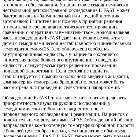
вторичного обследования. У пациентов с гемодинамически
нестабильной детской травмой обследование E-FAST может
быстро выявить абдоминальный или грудной источник
артериальной гипотензии и помочь в принятии решения
относительно сроков диагностического тестирования в
сравнении с оперативным вмешательством. Абдоминальная
часть исследования E-FAST дает наилучшие результаты у
детей с гемодинамической нестабильностью и значительным
гемоперитонеумом.25 Если обнаружена свободная
внутрибрюшинная жидкость, а у пациента сохраняется
гипотензия после болюсного внутривенного введения
жидкости, следует рассмотреть решение о проведении
поисковой лапаротомии. Если состояние пациента
стабилизируется с помощью болюсного введения жидкости,
компьютерная томография брюшной полости может быть
рассмотрена для проведения селективной лапаротомии.
Обследование E-FAST также может позволить определить
приоритетность визуализирующих исследований у
гемодинамически стабильных пациентов после
первоначального обследования и реанимации. Пациентов с
положительными результатами E-FAST обследований обычно
направляют на компьютерную томографию брюшной полости
с большей целесообразностью, чем пациентов с обычными
исследованиями E-FAST. E-FAST также может быть полезен