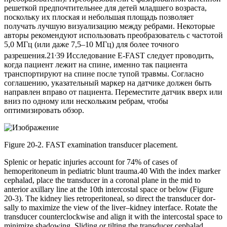
решеткой предпочтительнее для детей младшего возраста,
поскольку их плоская и небольшая площадь позволяет
получать лучшую визуализацию между ребрами. Некоторые
авторы рекомендуют использовать преобразователь с частотой
5,0 МГц (или даже 7,5–10 МГц) для более точного
,
разрешения.21
39 Исследование E-FAST следует проводить,
когда пациент лежит на спине, именно так пациента
транспортируют на спине после тупой травмы. Согласно
соглашению, указательный маркер на датчике должен быть
направлен вправо от пациента. Переместите датчик вверх или
вниз по одному или нескольким ребрам, чтобы
оптимизировать обзор.
Figure 20-2. FAST examination transducer placement.
Splenic or hepatic injuries account for 74% of cases of
hemoperitoneum in pediatric blunt trauma.40 With the index marker
cephalad, place the transducer in a coronal plane in the mid to
anterior axillary line at the 10th intercostal space or below (Figure
20-3). The kidney lies retroperitoneal, so direct the transducer dor-
sally to maximize the view of the liver–kidney interface. Rotate the
transducer counterclockwise and align it with the intercostal space to
minimize shadowing. Sliding or tilting the transducer cephalad