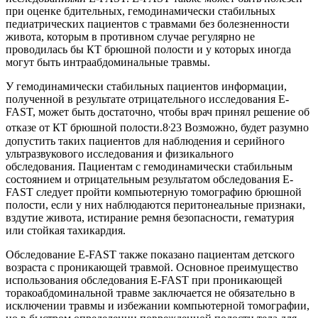
при оценке бдительных, гемодинамически стабильных
педиатрических пациентов с травмами без болезненности
живота, которым в противном случае регулярно не
проводилась бы КТ брюшной полости и у которых иногда
могут быть интраабдоминальные травмы.
У гемодинамически стабильных пациентов информации,
полученной в результате отрицательного исследования E-
FAST, может быть достаточно, чтобы врач принял решение об
,
отказе от КТ брюшной полости.8
23 Возможно, будет разумно
допустить таких пациентов для наблюдения и серийного
ультразвукового исследования и физикального
обследования. Пациентам с гемодинамически стабильным
состоянием и отрицательным результатом обследования E-
FAST следует пройти компьютерную томографию брюшной
полости, если у них наблюдаются перитонеальные признаки,
вздутие живота, истирание ремня безопасности, гематурия
или стойкая тахикардия.
Обследование E-FAST также показано пациентам детского
возраста с проникающей травмой. Основное преимущество
использования обследования E-FAST при проникающей
торакоабдоминальной травме заключается не обязательно в
исключении травмы и избежании компьютерной томографии,