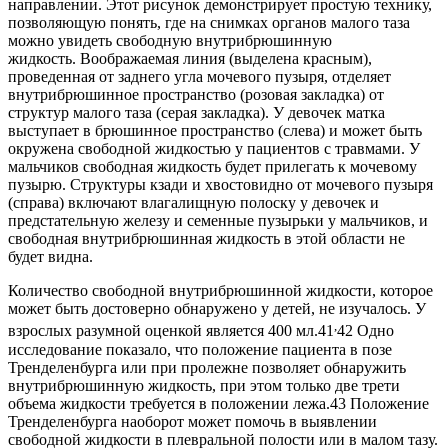
направлении. Этот рисунок демонстрирует простую технику,
позволяющую понять, где на снимках органов малого таза
можно увидеть свободную внутрибрюшинную
жидкость. Воображаемая линия (выделена красным),
проведенная от заднего угла мочевого пузыря, отделяет
внутрибрюшинное пространство (розовая закладка) от
структур малого таза (серая закладка). У девочек матка
выступает в брюшинное пространство (слева) и может быть
окружена свободной жидкостью у пациентов с травмами. У
мальчиков свободная жидкость будет прилегать к мочевому
пузырю. Структуры кзади и хвостовидно от мочевого пузыря
(справа) включают влагалищную полоску у девочек и
предстательную железу и семенные пузырьки у мальчиков, и
свободная внутрибрюшинная жидкость в этой области не
будет видна.
Количество свободной внутрибрюшинной жидкости, которое
может быть достоверно обнаружено у детей, не изучалось. У
,
взрослых разумной оценкой является 400 мл.41
42 Одно
исследование показало, что положение пациента в позе
Тренделенбурга или при пролежне позволяет обнаружить
внутрибрюшинную жидкость, при этом только две трети
объема жидкости требуется в положении лежа.43 Положение
Тренделенбурга наоборот может помочь в выявлении
свободной жидкости в плевральной полости или в малом тазу.