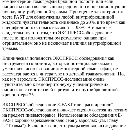
компьютерной томографии брюшной полости или если
пациенты направлялись непосредственно в операционную по
поводу внутрибрюшной травмы. При оценке характеристик
теста FAST для обнаружения любой внутрибрюшинной
жидкости чувствительность снизилась до 20%, в то время как
специфичность осталась высокой — 98%. Эти данные
свидетельствуют о том, что ЭКСПРЕСС-обследование
полезно при положительном результате; однако при
отрицательном оно не исключает наличия внутрибрюшной
травмы.
Клиническая полезность ЭКСПРЕСС-обследования как
инструмента скрининга, который потенциально может
уменьшить использование компьютерной томографии, не
рассматривается в литературе по детской травматологии. Но,
как и у взрослых, ЭКСПРЕСС-исследование очень
чувствительно к гемоперитонеуму у педиатрических
пациентов с гипотензией в результате внутрибрюшинной
кровопотери.25
ЭКСПРЕСС-обследование E-FAST или “расширенное”
ЭКСПРЕСС-обследование включает оценку состояния легких
на предмет пневмоторакса. Использование обследования E-
FAST хорошо зарекомендовало себя у взрослых (см. Главу
5 “Травма”). Было показано, что ультразвуковое исследование