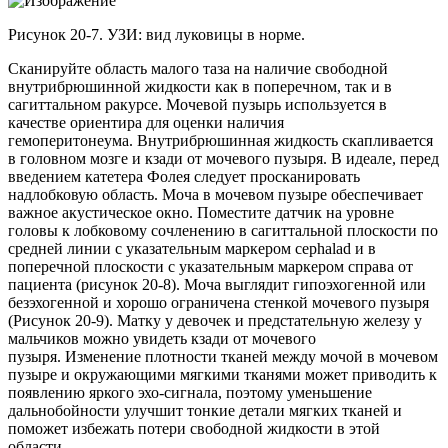
Рисунок 20-7. УЗИ: вид луковицы в норме.
Сканируйте область малого таза на наличие свободной
внутрибрюшинной жидкости как в поперечном, так и в
сагиттальном ракурсе. Мочевой пузырь используется в
качестве ориентира для оценки наличия
гемоперитонеума. Внутрибрюшинная жидкость скапливается
в головном мозге и кзади от мочевого пузыря. В идеале, перед
введением катетера Фолея следует просканировать
надлобковую область. Моча в мочевом пузыре обеспечивает
важное акустическое окно. Поместите датчик на уровне
головы к лобковому сочленению в сагиттальной плоскости по
средней линии с указательным маркером cephalad и в
поперечной плоскости с указательным маркером справа от
пациента (рисунок 20-8). Моча выглядит гипоэхогенной или
безэхогенной и хорошо ограничена стенкой мочевого пузыря
(Рисунок 20-9). Матку у девочек и предстательную железу у
мальчиков можно увидеть кзади от мочевого
пузыря. Изменение плотности тканей между мочой в мочевом
пузыре и окружающими мягкими тканями может приводить к
появлению яркого эхо-сигнала, поэтому уменьшение
дальнобойности улучшит тонкие детали мягких тканей и
поможет избежать потери свободной жидкости в этой
области.