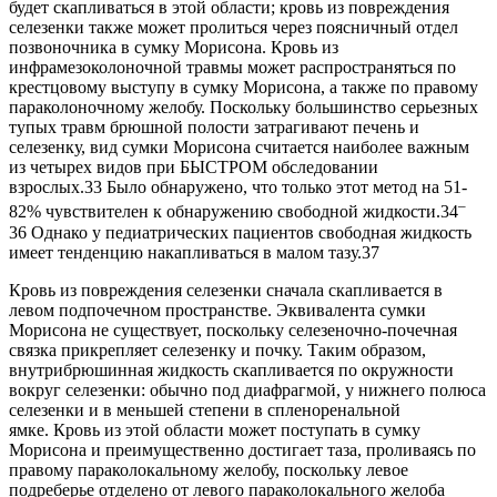
будет скапливаться в этой области; кровь из повреждения
селезенки также может пролиться через поясничный отдел
позвоночника в сумку Морисона. Кровь из
инфрамезоколоночной травмы может распространяться по
крестцовому выступу в сумку Морисона, а также по правому
параколоночному желобу. Поскольку большинство серьезных
тупых травм брюшной полости затрагивают печень и
селезенку, вид сумки Морисона считается наиболее важным
из четырех видов при БЫСТРОМ обследовании
взрослых.33 Было обнаружено, что только этот метод на 51-
–
82% чувствителен к обнаружению свободной жидкости.34
36 Однако у педиатрических пациентов свободная жидкость
имеет тенденцию накапливаться в малом тазу.37
Кровь из повреждения селезенки сначала скапливается в
левом подпочечном пространстве. Эквивалента сумки
Морисона не существует, поскольку селезеночно-почечная
связка прикрепляет селезенку и почку. Таким образом,
внутрибрюшинная жидкость скапливается по окружности
вокруг селезенки: обычно под диафрагмой, у нижнего полюса
селезенки и в меньшей степени в спленоренальной
ямке. Кровь из этой области может поступать в сумку
Морисона и преимущественно достигает таза, проливаясь по
правому параколокальному желобу, поскольку левое
подреберье отделено от левого параколокального желоба