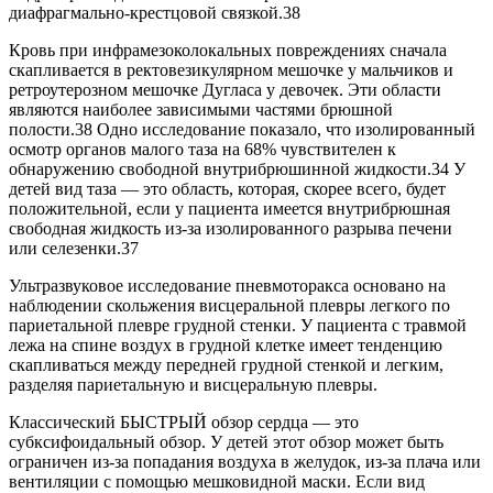
диафрагмально-крестцовой связкой.38
Кровь при инфрамезоколокальных повреждениях сначала
скапливается в ректовезикулярном мешочке у мальчиков и
ретроутерозном мешочке Дугласа у девочек. Эти области
являются наиболее зависимыми частями брюшной
полости.38 Одно исследование показало, что изолированный
осмотр органов малого таза на 68% чувствителен к
обнаружению свободной внутрибрюшинной жидкости.34 У
детей вид таза — это область, которая, скорее всего, будет
положительной, если у пациента имеется внутрибрюшная
свободная жидкость из-за изолированного разрыва печени
или селезенки.37
Ультразвуковое исследование пневмоторакса основано на
наблюдении скольжения висцеральной плевры легкого по
париетальной плевре грудной стенки. У пациента с травмой
лежа на спине воздух в грудной клетке имеет тенденцию
скапливаться между передней грудной стенкой и легким,
разделяя париетальную и висцеральную плевры.
Классический БЫСТРЫЙ обзор сердца — это
субксифоидальный обзор. У детей этот обзор может быть
ограничен из-за попадания воздуха в желудок, из-за плача или
вентиляции с помощью мешковидной маски. Если вид