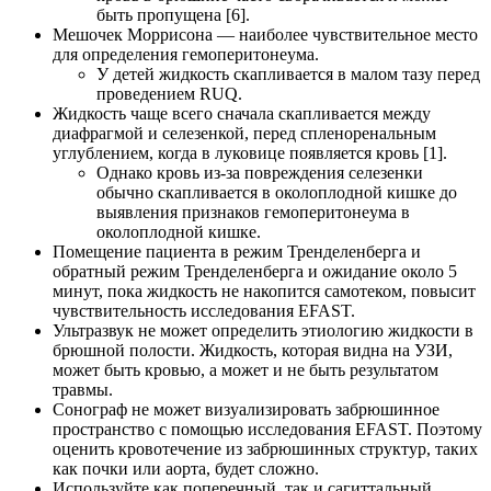
быть пропущена [6].
Мешочек Моррисона — наиболее чувствительное место
для определения гемоперитонеума.
У детей жидкость скапливается в малом тазу перед
проведением RUQ.
Жидкость чаще всего сначала скапливается между
диафрагмой и селезенкой, перед спленоренальным
углублением, когда в луковице появляется кровь [1].
Однако кровь из-за повреждения селезенки
обычно скапливается в околоплодной кишке до
выявления признаков гемоперитонеума в
околоплодной кишке.
Помещение пациента в режим Тренделенберга и
обратный режим Тренделенберга и ожидание около 5
минут, пока жидкость не накопится самотеком, повысит
чувствительность исследования EFAST.
Ультразвук не может определить этиологию жидкости в
брюшной полости. Жидкость, которая видна на УЗИ,
может быть кровью, а может и не быть результатом
травмы.
Сонограф не может визуализировать забрюшинное
пространство с помощью исследования EFAST. Поэтому
оценить кровотечение из забрюшинных структур, таких
как почки или аорта, будет сложно.
Используйте как поперечный, так и сагиттальный