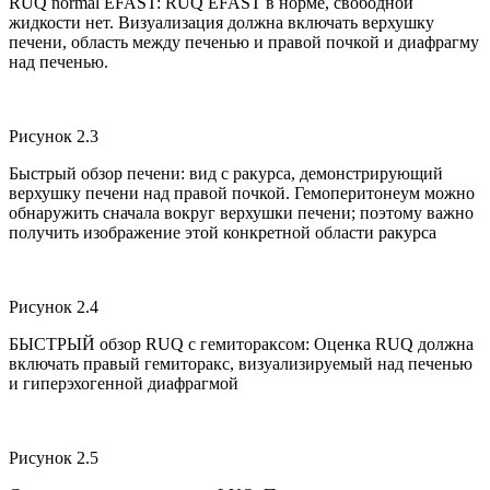
RUQ normal EFAST: RUQ EFAST в норме, свободной
жидкости нет. Визуализация должна включать верхушку
печени, область между печенью и правой почкой и диафрагму
над печенью.
Рисунок 2.3
Быстрый обзор печени: вид с ракурса, демонстрирующий
верхушку печени над правой почкой. Гемоперитонеум можно
обнаружить сначала вокруг верхушки печени; поэтому важно
получить изображение этой конкретной области ракурса
Рисунок 2.4
БЫСТРЫЙ обзор RUQ с гемитораксом: Оценка RUQ должна
включать правый гемиторакс, визуализируемый над печенью
и гиперэхогенной диафрагмой
Рисунок 2.5