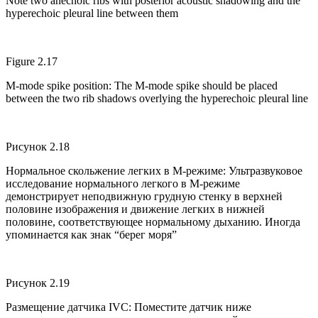
Note two anechoic ribs with posterior acoustic shadowing and the
hyperechoic pleural line between them
Figure 2.17
M-mode spike position: The M-mode spike should be placed
between the two rib shadows overlying the hyperechoic pleural line
Рисунок 2.18
Нормальное скольжение легких в М-режиме: Ультразвуковое
исследование нормального легкого в М-режиме
демонстрирует неподвижную грудную стенку в верхней
половине изображения и движение легких в нижней
половине, соответствующее нормальному дыханию. Иногда
упоминается как знак “берег моря”
Рисунок 2.19
Размещение датчика IVC: Поместите датчик ниже