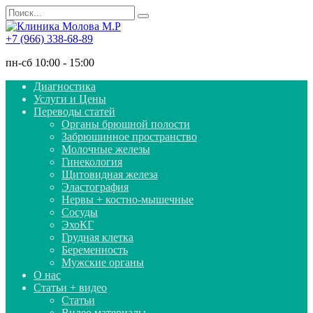
Перейти
Search
к
for:
содержанию
+7 (966) 338-68-89
пн-сб 10:00 - 15:00
Диагностика
Услуги и Цены
Переводы статей
Органы брюшной полости
Забрюшинное пространство
Молочные железы
Гинекология
Щитовидная железа
Эластография
Нервы + костно-мышечные
Сосуды
ЭхоКГ
Грудная клетка
Беременность
Мужские органы
О нас
Статьи + видео
Статьи
Видео материалы