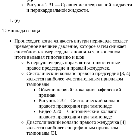
Рисунок 2.31 — Сравнение плевральной жидкости
и перикардиальной жидкости.
(e)
Тампонада сердца
Происходит, когда жидкость внутри перикарда создает
чрезмерное внешнее давление, которое затем снижает
способность камер сердца заполняться, в конечном
итоге вызывая гипотензию и шок
В первую очередь поражаются тонкостенные
правое предсердие и правый желудочек.
Систолический коллапс правого предсердия [3, 4]
является наиболее чувствительным признаком
тампонады.
Обычно первый эхокардиографический
признак
Рисунок 2.32—Систолический коллапс
правого предсердия при тампонаде
Видео 2.20— Систолический коллапс
правого предсердия при тампонаде
Диастолический коллапс правого желудочка [4]
является наиболее специфичным признаком
тампонады [3].