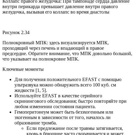
Коллапс правого желудочка: При тампонаде сердца давление
внутри перикарда превышает давление внутри правого
желудочка, вызывая его коллапс во время диастолы
Рисунок 2.34
Полнокровный МПК: здесь визуализируется МПК,
проходящий через печень и впадающий в правое
предсердие. Обратите внимание, что МПК довольно большой,
что указывает на полнокровие МПК.
Ключевые моменты
Для получения положительного EFAST с помощью
ультразвука можно обнаружить всего 100 куб. см
жидкости [1, 5].
Используйте EFAST в качестве серийного
скринингового обследования; быстро повторяйте при
любом изменении состояния пациента.
Гемоперитонеум может быть безэхогенным или
эхогенным в зависимости от того, началось ли
образование тромба.
Если предлежание после травмы затягивается,
кровь в брюшине часто сворачивается и может