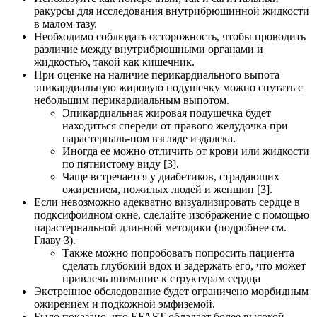
ракурсы для исследования внутрибрюшинной жидкости
в малом тазу.
Необходимо соблюдать осторожность, чтобы проводить
различие между внутрибрюшными органами и
жидкостью, такой как кишечник.
При оценке на наличие перикардиального выпота
эпикардиальную жировую подушечку можно спутать с
небольшим перикардиальным выпотом.
Эпикардиальная жировая подушечка будет
находиться спереди от правого желудочка при
парастерналь-ном взгляде издалека.
Иногда ее можно отличить от крови или жидкости
по пятнистому виду [3].
Чаще встречается у диабетиков, страдающих
ожирением, пожилых людей и женщин [3].
Если невозможно адекватно визуализировать сердце в
подксифоидном окне, сделайте изображение с помощью
парастернальной длинной методики (подробнее см.
Главу 3).
Также можно попробовать попросить пациента
сделать глубокий вдох и задержать его, что может
привлечь внимание к структурам сердца
Экстренное обследование будет ограничено морбидным
ожирением и подкожной эмфиземой.
Было показано, что EFAST обладает более высокой