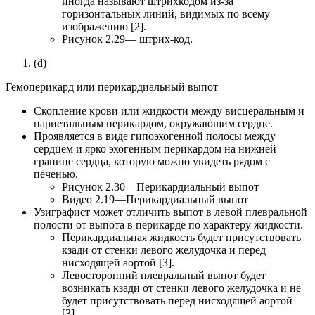
иногда называют штрихкодом из-за
горизонтальных линий, видимых по всему
изображению [2].
Рисунок 2.29— штрих-код.
(d)
Гемоперикард или перикардиальный выпот
Скопление крови или жидкости между висцеральным и
париетальным перикардом, окружающим сердце.
Проявляется в виде гипоэхогенной полосы между
сердцем и ярко эхогенным перикардом на нижней
границе сердца, которую можно увидеть рядом с
печенью.
Рисунок 2.30—Перикардиальный выпот
Видео 2.19—Перикардиальный выпот
Узиграфист может отличить выпот в левой плевральной
полости от выпота в перикарде по характеру жидкости.
Перикардиальная жидкость будет присутствовать
кзади от стенки левого желудочка и перед
нисходящей аортой [3].
Левосторонний плевральный выпот будет
возникать кзади от стенки левого желудочка и не
будет присутствовать перед нисходящей аортой
[3].