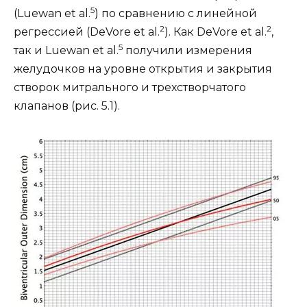
5
(Luewan et al.
) по сравнению с линейной
2
2
регрессией (DeVore et al.
). Как DeVore et al.
,
5
так и Luewan et al.
получили измерения
желудочков на уровне открытия и закрытия
створок митрального и трехстворчатого
клапанов (рис. 5.1).