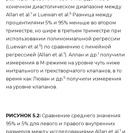
конечном диастолическом диапазоне между
1
5
Allan et al.
и Luewan et al.
Разница между
процентилями 5% и 95% меньше во втором
триместре, но шире в третьем триместре при
использовании полиномиальной регрессии
5
(Luewan et al.
) по сравнению с линейной
1
1
регрессией (Allan et al.
). Аллан и др.
получили
измерения в М-режиме на уровне чуть ниже
митрального и трехстворчатого клапанов, в то
5
время как Люван и др.
получили измерения
на уровне клапанов.
РИСУНОК 5.2:
Сравнение среднего значения
95% и 5% для левого и правого внутренних
1
размеров между исследованиями Allan et al.
и