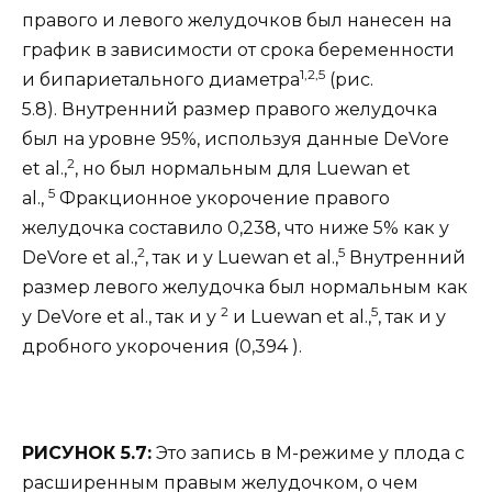
правого и левого желудочков был нанесен на
график в зависимости от срока беременности
1,2,5
и бипариетального диаметра
(рис.
5.8). Внутренний размер правого желудочка
был на уровне 95%, используя данные DeVore
2
et al.,
, но был нормальным для Luewan et
5
al.,
Фракционное укорочение правого
желудочка составило 0,238, что ниже 5% как у
2
5
DeVore et al.,
, так и у Luewan et al.,
Внутренний
размер левого желудочка был нормальным как
2
5
у DeVore et al., так и у
и Luewan et al.,
, так и у
дробного укорочения (0,394 ).
РИСУНОК 5.7:
Это запись в М-режиме у плода с
расширенным правым желудочком, о чем