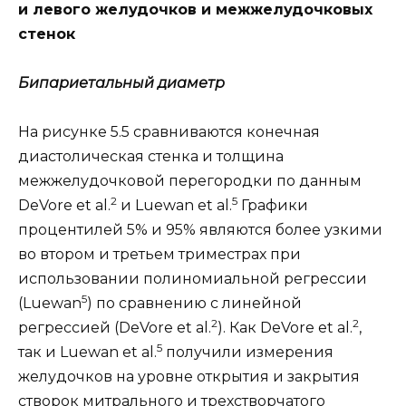
и левого желудочков и межжелудочковых
стенок
Бипариетальный диаметр
На рисунке 5.5 сравниваются конечная
диастолическая стенка и толщина
межжелудочковой перегородки по данным
2
5
DeVore et al.
и Luewan et al.
Графики
процентилей 5% и 95% являются более узкими
во втором и третьем триместрах при
использовании полиномиальной регрессии
5
(Luewan
) по сравнению с линейной
2
2
регрессией (DeVore et al.
). Как DeVore et al.
,
5
так и Luewan et al.
получили измерения
желудочков на уровне открытия и закрытия
створок митрального и трехстворчатого