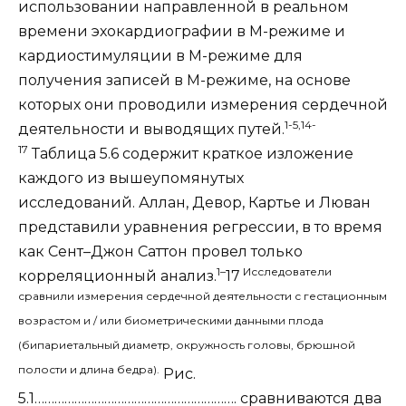
использовании направленной в реальном
времени эхокардиографии в М-режиме и
кардиостимуляции в М-режиме для
получения записей в М-режиме, на основе
которых они проводили измерения сердечной
1-5,14-
деятельности и выводящих путей.
17
Таблица 5.6 содержит краткое изложение
каждого из вышеупомянутых
исследований. Аллан, Девор, Картье и Люван
представили уравнения регрессии, в то время
как Сент–Джон Саттон провел только
1–
Исследователи
корреляционный анализ.
17
сравнили измерения сердечной деятельности с гестационным
возрастом и / или биометрическими данными плода
(бипариетальный диаметр, окружность головы, брюшной
полости и длина бедра).
Рис.
5.1……………………………………………………. сравниваются два