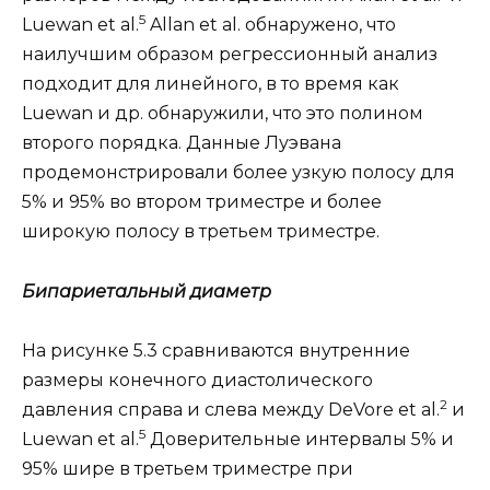
5
Luewan et al.
Allan et al. обнаружено, что
наилучшим образом регрессионный анализ
подходит для линейного, в то время как
Luewan и др. обнаружили, что это полином
второго порядка. Данные Луэвана
продемонстрировали более узкую полосу для
5% и 95% во втором триместре и более
широкую полосу в третьем триместре.
Бипариетальный диаметр
На рисунке 5.3 сравниваются внутренние
размеры конечного диастолического
2
давления справа и слева между DeVore et al.
и
5
Luewan et al.
Доверительные интервалы 5% и
95% шире в третьем триместре при