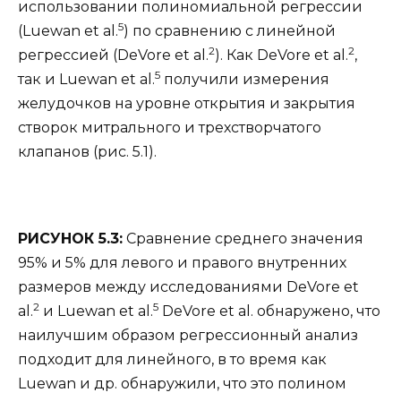
использовании полиномиальной регрессии
5
(Luewan et al.
) по сравнению с линейной
2
2
регрессией (DeVore et al.
). Как DeVore et al.
,
5
так и Luewan et al.
получили измерения
желудочков на уровне открытия и закрытия
створок митрального и трехстворчатого
клапанов (рис. 5.1).
РИСУНОК 5.3:
Сравнение среднего значения
95% и 5% для левого и правого внутренних
размеров между исследованиями DeVore et
2
5
al.
и Luewan et al.
DeVore et al. обнаружено, что
наилучшим образом регрессионный анализ
подходит для линейного, в то время как
Luewan и др. обнаружили, что это полином