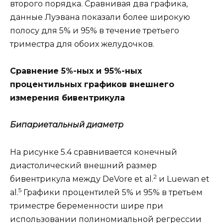
второго порядка. Сравнивая два графика,
данные Луэвана показали более широкую
полосу для 5% и 95% в течение третьего
триместра для обоих желудочков.
Сравнение 5%-ных и 95%-ных
процентильных графиков внешнего
измерения бивентрикула
Бипариетальный диаметр
На рисунке 5.4 сравнивается конечный
диастолический внешний размер
2
бивентрикула между DeVore et al.
и Luewan et
5
al.
Графики процентилей 5% и 95% в третьем
триместре беременности шире при
использовании полиномиальной регрессии