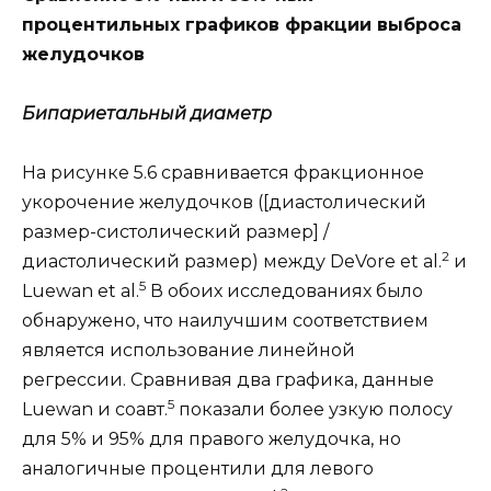
процентильных графиков фракции выброса
желудочков
Бипариетальный диаметр
На рисунке 5.6 сравнивается фракционное
укорочение желудочков ([диастолический
размер-систолический размер] /
2
диастолический размер) между DeVore et al.
и
5
Luewan et al.
В обоих исследованиях было
обнаружено, что наилучшим соответствием
является использование линейной
регрессии. Сравнивая два графика, данные
5
Luewan и соавт.
показали более узкую полосу
для 5% и 95% для правого желудочка, но
аналогичные процентили для левого