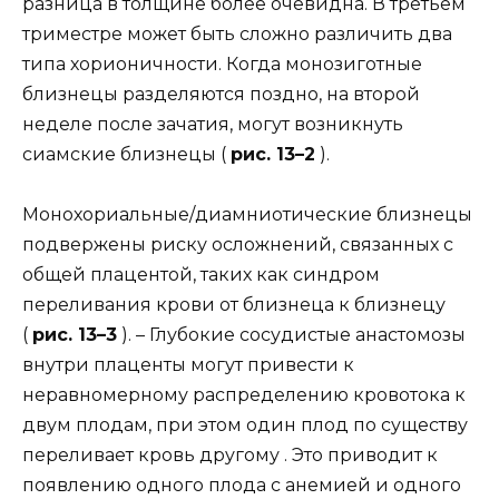
разница в толщине более очевидна. В третьем
триместре может быть сложно различить два
типа хорионичности. Когда монозиготные
близнецы разделяются поздно, на второй
неделе после зачатия, могут возникнуть
сиамские близнецы (
рис. 13–2
).
Монохориальные/диамниотические близнецы
подвержены риску осложнений, связанных с
общей плацентой, таких как синдром
переливания крови от близнеца к близнецу
(
рис. 13–3
). – Глубокие сосудистые анастомозы
внутри плаценты могут привести к
неравномерному распределению кровотока к
двум плодам, при этом один плод по существу
переливает кровь другому . Это приводит к
появлению одного плода с анемией и одного