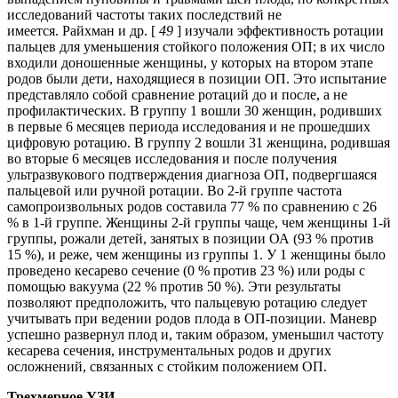
исследований частоты таких последствий не
имеется. Райхман и др. [
49
] изучали эффективность ротации
пальцев для уменьшения стойкого положения ОП; в их число
входили доношенные женщины, у которых на втором этапе
родов были дети, находящиеся в позиции ОП. Это испытание
представляло собой сравнение ротаций до и после, а не
профилактических. В группу 1 вошли 30 женщин, родивших
в первые 6 месяцев периода исследования и не прошедших
цифровую ротацию. В группу 2 вошли 31 женщина, родившая
во вторые 6 месяцев исследования и после получения
ультразвукового подтверждения диагноза ОП, подвергшаяся
пальцевой или ручной ротации. Во 2-й группе частота
самопроизвольных родов составила 77 % по сравнению с 26
% в 1-й группе. Женщины 2-й группы чаще, чем женщины 1-й
группы, рожали детей, занятых в позиции ОА (93 % против
15 %), и реже, чем женщины из группы 1. У 1 женщины было
проведено кесарево сечение (0 % против 23 %) или роды с
помощью вакуума (22 % против 50 %). Эти результаты
позволяют предположить, что пальцевую ротацию следует
учитывать при ведении родов плода в ОП-позиции. Маневр
успешно развернул плод и, таким образом, уменьшил частоту
кесарева сечения, инструментальных родов и других
осложнений, связанных с стойким положением ОП.
Трехмерное УЗИ