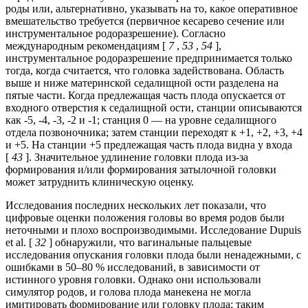
роды или, альтернативно, указывать на то, какое оперативное
вмешательство требуется (первичное кесарево сечение или
инструментальное родоразрешение). Согласно
международным рекомендациям [
7
,
53
,
54
],
инструментальное родоразрешение предпринимается только
тогда, когда считается, что головка задействована. Область
выше и ниже материнской седалищной ости разделена на
пятые части. Когда предлежащая часть плода опускается от
входного отверстия к седалищной ости, станции описываются
как -5, -4, -3, -2 и -1; станция 0 — на уровне седалищного
отдела позвоночника; затем станции переходят к +1, +2, +3, +4
и +5. На станции +5 предлежащая часть плода видна у входа
[
43
]. Значительное удлинение головки плода из-за
формирования и/или формирования затылочной головки
может затруднить клиническую оценку.
Исследования последних нескольких лет показали, что
цифровые оценки положения головы во время родов были
неточными и плохо воспроизводимыми. Исследование Dupuis
et al. [
32
] обнаружили, что вагинальные пальцевые
исследования опускания головки плода были ненадежными, с
ошибками в 50–80 % исследований, в зависимости от
истинного уровня головки. Однако они использовали
симулятор родов, и голова плода манекена не могла
имитировать формирование или головку плода; таким