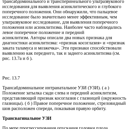
трансабдоминального и трансперинеального ультразвукового
исследования для выявления асинклитического и глубокого
поперечного положения. Они обнаружили, что пальцевое
исследование было значительно менее эффективным, чем
ультразвуковое исследование, для выявления поперечного
положения или асинклитизма. Наиболее часто наблюдались
левое поперечное положение и передний
асинклитизм. Авторы описали два новых признака для
диагностики асинклитизма: «признак косоглазия» и «признак
заката таламуса и мозжечка». Эти признаки способствовали
выявлению как переднего, так и заднего асинклитизма (см.
рис. 13.7а и б ).
Рис. 13.7
Трансабдоминальное интранатальное УЗИ (УЗИ). ( а )
Положение затылка сзади слева и передний асинклитизм,
представляющий признак косоглазия с глазницей (окружность
глазницы). ( б ) Правое поперечное положение, стреловидный
шов расположен спереди, показывая правую орбиту.
Трансвагинальное УЗИ
По мере прогрессирования опускания головки плода