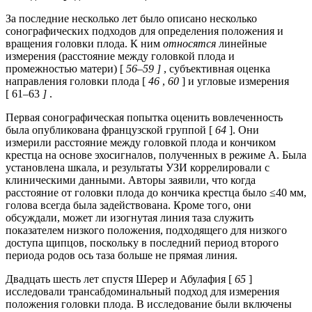
За последние несколько лет было описано несколько
сонографических подходов для определения положения и
вращения головки плода. К ним
относятся
линейные
измерения (расстояние между головкой плода и
промежностью матери) [
56–59 ]
, субъективная оценка
направления головки плода [
46
,
60
] и угловые измерения
[ 61–63
]
.
Первая сонографическая попытка оценить вовлеченность
была опубликована французской группой [
64
]. Они
измерили расстояние между головкой плода и кончиком
крестца на основе эхосигналов, полученных в режиме А. Была
установлена ​​шкала, и результаты УЗИ коррелировали с
клиническими данными. Авторы заявили, что когда
расстояние от головки плода до кончика крестца было ≤40 мм,
голова всегда была задействована. Кроме того, они
обсуждали, может ли изогнутая линия таза служить
показателем низкого положения, подходящего для низкого
доступа щипцов, поскольку в последний период второго
периода родов ось таза больше не прямая линия.
Двадцать шесть лет спустя Шерер и Абулафия [
65
]
исследовали трансабдоминальный подход для измерения
положения головки плода. В исследование были включены