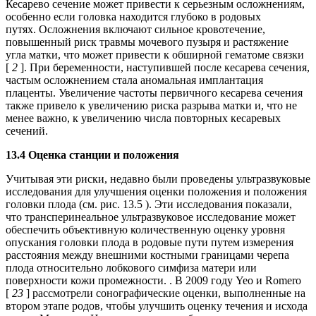
Кесарево сечение может привести к серьезным осложнениям,
особенно если головка находится глубоко в родовых
путях. Осложнения включают сильное кровотечение,
повышенный риск травмы мочевого пузыря и растяжение
угла матки, что может привести к обширной гематоме связки
[
2
]. При беременности, наступившей после кесарева сечения,
частым осложнением стала аномальная имплантация
плаценты. Увеличение частоты первичного кесарева сечения
также привело к увеличению риска разрыва матки и, что не
менее важно, к увеличению числа повторных кесаревых
сечений.
13.4 Оценка станции и положения
Учитывая эти риски, недавно были проведены ультразвуковые
исследования для улучшения оценки положения и положения
головки плода (см. рис. 13.5 ). Эти исследования показали,
что трансперинеальное ультразвуковое исследование может
обеспечить объективную количественную оценку уровня
опускания головки плода в родовые пути путем измерения
расстояния между внешними костными границами черепа
плода относительно лобкового симфиза матери или
поверхности кожи промежности. . В 2009 году Yeo и Romero
[
23
] рассмотрели сонографические оценки, выполненные на
втором этапе родов, чтобы улучшить оценку течения и исхода