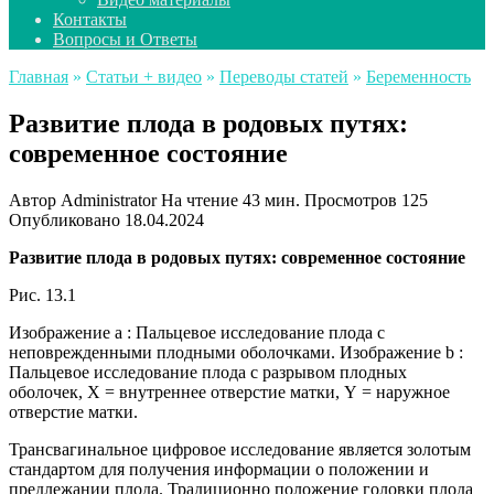
Контакты
Вопросы и Ответы
Главная
»
Статьи + видео
»
Переводы статей
»
Беременность
Развитие плода в родовых путях:
современное состояние
Автор
Administrator
На чтение
43 мин.
Просмотров
125
Опубликовано
18.04.2024
Развитие плода в родовых путях: современное состояние
Рис. 13.1
Изображение а : Пальцевое исследование плода с
неповрежденными плодными оболочками. Изображение b :
Пальцевое исследование плода с разрывом плодных
оболочек, X = внутреннее отверстие матки, Y = наружное
отверстие матки.
Трансвагинальное цифровое исследование является золотым
стандартом для получения информации о положении и
предлежании плода. Традиционно положение головки плода