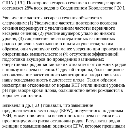
США [
19
]. Повторное кесарево сечение в настоящее время
составляет 28% всех родов в Соединенном Королевстве [
20
].
Увеличение частоты кесарева сечения объясняется
следующим: (1) Увеличение частоты повторного кесарева
сечения коррелирует с увеличением частоты первичного
кесарева сечения; (2) участие акушерок упало до низкого
уровня; (3) сокращение числа оперативных вагинальных
родов привело к уменьшению опыта акушерства; таким
образом, они чувствуют себя менее уверенно при проведении
оперативных вмешательств; и (4) отсутствие эффективной
подготовки акушеров по проведению вагинальных
оперативных родов заставило их отказаться от сложных родов
в пользу кесарева сечения. С другой стороны, более широкое
использование электронного мониторинга плода повысило
нашу осведомленность о дистрессе плода. Таким образом,
несмотря на отклонения от нормы КТГ и/или низкий уровень
pH при заборе крови плода, большинство детей рождаются в
хорошем состоянии.
Блэквелл и др. [
21
] показали, что завышение
предполагаемого веса плода (EFW), полученного по данным
УЗИ, может повлиять на вероятность кесарева сечения из-за
прогнозируемого риска остановки родов. Результаты родов
женщин с завышенными оценками EFW, которые превышали