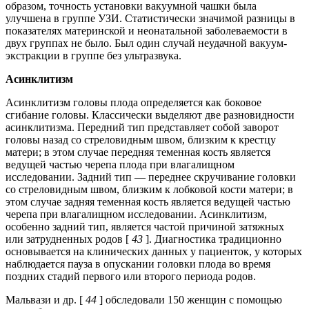
образом, точность установки вакуумной чашки была
улучшена в группе УЗИ. Статистически значимой разницы в
показателях материнской и неонатальной заболеваемости в
двух группах не было. Был один случай неудачной вакуум-
экстракции в группе без ультразвука.
Асинклитизм
Асинклитизм головы плода определяется как боковое
сгибание головы. Классически выделяют две разновидности
асинклитизма. Передний тип представляет собой заворот
головы назад со стреловидным швом, близким к крестцу
матери; в этом случае передняя теменная кость является
ведущей частью черепа плода при влагалищном
исследовании. Задний тип — переднее скручивание головки
со стреловидным швом, близким к лобковой кости матери; в
этом случае задняя теменная кость является ведущей частью
черепа при влагалищном исследовании. Асинклитизм,
особенно задний тип, является частой причиной затяжных
или затрудненных родов [
43
]. Диагностика традиционно
основывается на клинических данных у пациенток, у которых
наблюдается пауза в опускании головки плода во время
поздних стадий первого или второго периода родов.
Мальвази и др. [
44
] обследовали 150 женщин с помощью