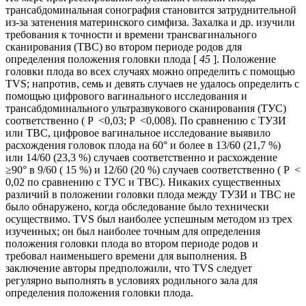
трансабдоминальная сонография становится затруднительной
из-за затенения материнского симфиза. Захалка и др. изучили
требования к точности и времени трансвагинального
сканирования (ТВС) во втором периоде родов для
определения положения головки плода [
45
]. Положение
головки плода во всех случаях можно определить с помощью
TVS; напротив, семь и девять случаев не удалось определить с
помощью цифрового вагинального исследования и
трансабдоминального ультразвукового сканирования (ТУС)
соответственно ( P <0,03; P <0,008). По сравнению с ТУЗИ
или ТВС, цифровое вагинальное исследование выявило
расхождения головок плода на 60° и более в 13/60 (21,7 %)
или 14/60 (23,3 %) случаев соответственно и расхождение
≥90° в 9/60 ( 15 %) и 12/60 (20 %) случаев соответственно ( P <
0,02 по сравнению с ТУС и ТВС). Никаких существенных
различий в положении головки плода между ТУЗИ и ТВС не
было обнаружено, когда обследование было технически
осуществимо. TVS был наиболее успешным методом из трех
изученных; он был наиболее точным для определения
положения головки плода во втором периоде родов и
требовал наименьшего времени для выполнения. В
заключение авторы предположили, что TVS следует
регулярно выполнять в условиях родильного зала для
определения положения головки плода.