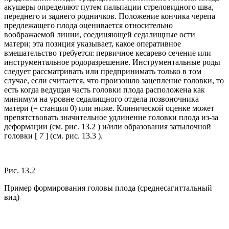
акушеры определяют путем пальпации стреловидного шва,
переднего и заднего родничков. Положение кончика черепа
предлежащего плода оценивается относительно
воображаемой линии, соединяющей седалищные ости
матери; эта позиция указывает, какое оперативное
вмешательство требуется: первичное кесарево сечение или
инструментальное родоразрешение. Инструментальные роды
следует рассматривать или предпринимать только в том
случае, если считается, что произошло зацепление головки, то
есть когда ведущая часть головки плода расположена как
минимум на уровне седалищного отдела позвоночника
матери (= станция 0) или ниже. Клинической оценке может
препятствовать значительное удлинение головки плода из-за
деформации (см. рис. 13.2 ) и/или образования затылочной
головки [
7
] (см. рис. 13.3 ).
Рис. 13.2
Пример формирования головы плода (среднесагиттальный
вид)