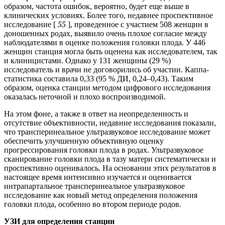
образом, частота ошибок, вероятно, будет еще выше в
клинических условиях. Более того, недавнее проспективное
исследование [
55
], проведенное с участием 508 женщин в
доношенных родах, выявило очень плохое согласие между
наблюдателями в оценке положения головки плода. У 446
женщин станция могла быть оценена как исследователем, так
и клиницистами. Однако у 131 женщины (29 %)
исследователь и врачи не договорились об участии. Каппа-
статистика составила 0,33 (95 % ДИ, 0,24–0,43). Таким
образом, оценка станции методом цифрового исследования
оказалась неточной и плохо воспроизводимой.
На этом фоне, а также в ответ на неопределенность и
отсутствие объективности, недавние исследования показали,
что трансперинеальное ультразвуковое исследование может
обеспечить улучшенную объективную оценку
прогрессирования головки плода в родах. Ультразвуковое
сканирование головки плода в тазу матери систематически и
проспективно оценивалось. На основании этих результатов в
настоящее время интенсивно изучается и оценивается
интрапартальное трансперинеальное ультразвуковое
исследование как новый метод определения положения
головки плода, особенно во втором периоде родов.
УЗИ для определения станции