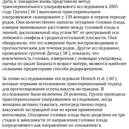
Дитц и Ланзароне вновь представили метод
трансперинеального ультразвукового исследования в 2005
году. Группа [
66
] выполнила трансперинеальное
ультразвуковое сканирование у 139 женщин в первом периоде
родов. Они количественно оценили опущение головки плода,
измерив минимальное расстояние между головкой плода и
линией, расположенной под углом 90° от центральной оси
лобкового симфиза в среднесагиттальной плоскости. Они
обнаружили, что это измерение было воспроизводимым и
прогностическим для течения родов. Другое исследование,
проведенное группой Дитца [
58
], показало, что
вовлеченность головки, измеренная с помощью ультразвука,
оценка по шкале Бишопа и возраст матери, являются наиболее
сильными предикторами способа родоразрешения.
За этими исследованиями последовали Henrich et al. [
60
],
которые первыми использовали трансперинеальный подход
для прогнозирования успеха вакуум-экстракции. В
исследование были включены 20 рожениц. Группа проводила
трансперинеальное ультразвуковое исследование, когда
женщина активно тужилась, непосредственно перед
вакуумной экстракцией или во время применения
вентиляции. Опущение головки плода было разделено на три
стадии в зависимости от направления головки плода
(определяемого как направление по отношению к