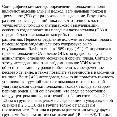
Сонографические методы определения положения плода
включают абдоминальный подход, вагинальный подход и
трехмерное (3D) ультразвуковое исследование. Результаты
различных исследований показали, что точность часто
улучшается с помощью ультразвуковой визуализации,
особенно когда положения передней части затылка (ОА) и
передней части затылка не могут быть легко
различимы. Первое определение положения головки плода с
помощью трансабдоминального ультразвука было
опубликовано Rayburn et al. в 1989 году [
41
]. Они различали
правое положение ОА и левое ОП, отогнутую голову и
асинклитизм, определяя мозжечок и орбиты плода. Согласно
этому исследованию, трансабдоминальное УЗИ может
объяснить остановку родов и обеспечить своевременное
кесарево сечение, а также повысить уверенность в наложении
щипцов. Вонг [
42
] исследовал, можно ли повысить точность
установки вакуумной чашки с помощью интранатальной
ультразвуковой оценки положения головки плода во втором
периоде родов. Они обнаружили, что среднее расстояние
между центром шиньона и точкой сгибания составляло 2,1 ±
1,3 см в группе с пальцевым исследованием и ультразвуковой
оценкой и 2,8 ± 1,0 см в группе только с пальцевым
исследованием. Разница в среднем расстоянии между двумя
группами была статистически значимой ( P = 0,039). Таким