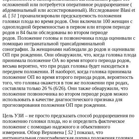
осложнений или потребуется оперативное родоразрешение (
абдоминальный или ассистированный). Исследование Blasi et
al. [
51
] проанализировали предсказуемость положения
головки плода во время родов. Они включили 100 женщин с
одноплодной беременностью в первом или втором периоде
родов и 84 были обследованы во втором периоде
родов. Положение головы и позвоночника плода оценивали с
помощью интранатальной трансабдоминальной
сонографии. За женщинами наблюдали до родов и оценивали
ОП при рождении. Они обнаружили, что, когда головка плода
принимала положение ОА во время второго периода родов,
весьма вероятно, что при родах головка будет находиться в
переднем положении. И наоборот, когда головка принимала
положение ОП во время второго периода родов, вероятность
того, что головка окажется в том же положении при родах,
составляла только 26 % (6/26). Они также обнаружили, что
положение позвоночника во втором периоде родов можно
использовать в качестве диагностического признака для
прогнозирования положения ОП при рождении.
Цель УЗИ – не просто предсказать способ родоразрешения по
положению головки плода, но и определить фактическое
положение с помощью надежного и объективного
измерения. Обзор Верховена [
52
] показал, что
интранатальная сонографическая оценка положения головки