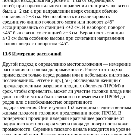
позиция находилась на уровне ≤+1 см от седалищных
остей; при горизонтальном направлении станция чаще всего
была ≤+2 см; а при направлении вверх станция обычно
составляла ≥+3 см. Неспособность визуализировать
срединную линию головного мозга или поворот ≥45°
ассоциировались со станцией ≤+2 см. И наоборот, поворот
<45° был связан со станцией ≥+3 см. Вероятность станции
≥+3 см была особенно высока при сочетании направления
головы вверх с поворотом <45°.
13.6 Измерение расстояний
Другой подход к определению местоположения — измерение
расстояния от головы до промежности. Ранее этот подход
применялся только перед родами или в небольших пилотных
исследованиях. Эггебё и др. [
56
] обследовали женщин с
преждевременным разрывом плодных оболочек (ПРОМ) в
срок, чтобы определить, может ли участие головки плода или
длина шейки матки быть связано со временем от ПРОМ до
родов или с необходимостью оперативного
родоразрешения. Они изучили 152 женщины с единственным
живым плодом в головном предлежании после ПРОМ. В
поперечной проекции измеряли кратчайшее расстояние от
наружного костного края черепа плода до поверхности кожи
промежности. Середина тазового канала находится на уровне
седалищной ости. Расстояние от промежности до седалищной