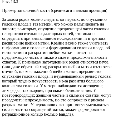
Рис. 13.3
Пример затылочной кости (среднесагиттальная проекция)
За ходом родов можно следить, во-первых, по опусканию
головки плода в таз матери, что можно пальпировать на
животе; во-вторых, опущение предлежащей части головки
плода относительно седалищных остей, что можно
определить при влагалищном исследовании; и в-третьих,
расширение шейки матки. Крайне важно также учитывать
информацию о головке и формировании головки плода, об
истончении и раскрытии шейки матки в ответ на
предлежащую часть, а также о силе и продолжительности
схваток. К признакам затрудненных родов относятся пауза
(или даже обратный ход) раскрытия шейки матки из-за отека
отечной, плохо сглаженной шейки матки; прерывистое
опускание головки плода; и неуменьшаемый рельеф головы,
который трудно почувствовать из-за развития большого
количества головки. У матери наблюдаются истощение,
лихорадка, тахикардия, признаки обезвоживания. У
повторнородящих женщин частые и сильные схватки могут
преодолеть непроходимость, но это сопряжено с риском
разрыва матки. У нерожавших женщин могут уменьшаться
сила и частота сокращений матки, может формироваться
ретракционное кольцо (кольцо Бандла).