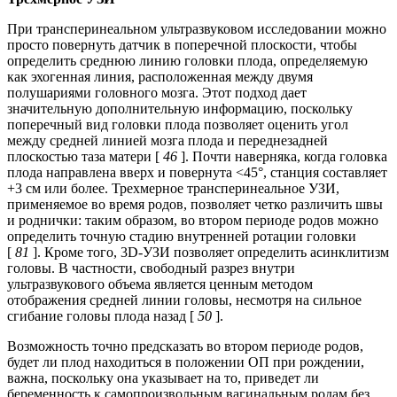
При трансперинеальном ультразвуковом исследовании можно
просто повернуть датчик в поперечной плоскости, чтобы
определить среднюю линию головки плода, определяемую
как эхогенная линия, расположенная между двумя
полушариями головного мозга. Этот подход дает
значительную дополнительную информацию, поскольку
поперечный вид головки плода позволяет оценить угол
между средней линией мозга плода и переднезадней
плоскостью таза матери [
46
]. Почти наверняка, когда головка
плода направлена ​​вверх и повернута <45°, станция составляет
+3 см или более. Трехмерное трансперинеальное УЗИ,
применяемое во время родов, позволяет четко различить швы
и роднички: таким образом, во втором периоде родов можно
определить точную стадию внутренней ротации головки
[
81
]. Кроме того, 3D-УЗИ позволяет определить асинклитизм
головы. В частности, свободный разрез внутри
ультразвукового объема является ценным методом
отображения средней линии головы, несмотря на сильное
сгибание головы плода назад [
50
].
Возможность точно предсказать во втором периоде родов,
будет ли плод находиться в положении ОП при рождении,
важна, поскольку она указывает на то, приведет ли
беременность к самопроизвольным вагинальным родам без