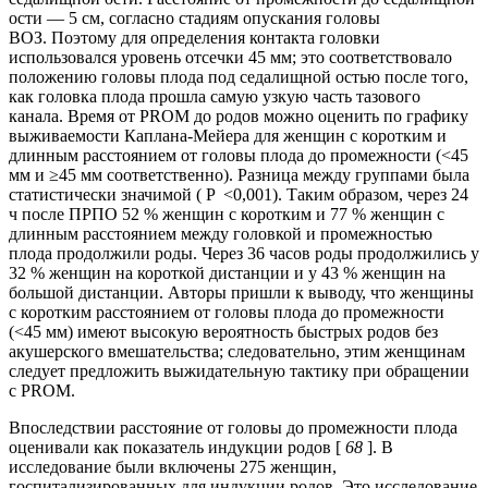
ости — 5 см, согласно стадиям опускания головы
ВОЗ. Поэтому для определения контакта головки
использовался уровень отсечки 45 мм; это соответствовало
положению головы плода под седалищной остью после того,
как головка плода прошла самую узкую часть тазового
канала. Время от PROM до родов можно оценить по графику
выживаемости Каплана-Мейера для женщин с коротким и
длинным расстоянием от головы плода до промежности (<45
мм и ≥45 мм соответственно). Разница между группами была
статистически значимой ( P <0,001). Таким образом, через 24
ч после ПРПО 52 % женщин с коротким и 77 % женщин с
длинным расстоянием между головкой и промежностью
плода продолжили роды. Через 36 часов роды продолжились у
32 % женщин на короткой дистанции и у 43 % женщин на
большой дистанции. Авторы пришли к выводу, что женщины
с коротким расстоянием от головы плода до промежности
(<45 мм) имеют высокую вероятность быстрых родов без
акушерского вмешательства; следовательно, этим женщинам
следует предложить выжидательную тактику при обращении
с PROM.
Впоследствии расстояние от головы до промежности плода
оценивали как показатель индукции родов [
68
]. В
исследование были включены 275 женщин,
госпитализированных для индукции родов. Это исследование