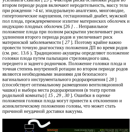
втором периоде родов включают неродительность, массу тела
при рождении >4 кг, эпидуральную аналгезию, многоводие,
гипертонические нарушения, гестационный диабет, мужской
пол плода, преждевременное излитие материнских оболочек и
индукцию плодных оболочек [26
]
. . Неправильное
положение плода при полном раскрытии увеличивает риск
удлинения второго периода родов и увеличивает риск
материнской заболеваемости [
27
]. Поэтому крайне важно
провести точную диагностику положения ДП во время родов
(см. рис. 13.6 ). Традиционно акушеры определяют положение
головки плода путем пальпации стреловидного шва,
переднего и заднего родничков. Положение головки плода и
точная степень внутренней ротации во втором периоде родов
являются необходимыми знаниями для безопасного
вагинального инструментального родоразрешения [
28
]
(способствует оптимальному размещению вентиляционной
чашки) и выбора места родоразрешения (в театр против
родильной комнаты) [
15
,
29
,
30
]. Ошибки в оценке
положения головки плода могут привести к отклонению и
асинклитическому положению головы, что может стать
причиной неудачной доставки вакуума.