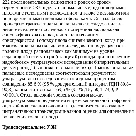
222 последовательных пациентки в родах со сроком
беременности >37 недель, с нормальными, одноплодными
плодами с головным предлежанием, а также с разрывом или
неповрежденными плодными оболочками. Сначала было
проведено трансвагинальное пальцевое исследование; за
ними немедленно последовала поперечная надлобковая
сонографическая оценка, выполненная одним
сонографистом. Головку плода считали занятой, когда при
трансвагинальном пальцевом исследовании ведущая часть
головки плода располагалась как минимум на уровне
седалищной ости матери (станция 0) и когда при поперечном
надлобковом ультразвуковом исследовании бипариетальный
диаметр плода был ниже таза матери. вход. Трансвагинальные
пальцевые исследования соответствовали результатам
ультразвукового исследования с исходным процентом
совпадения 85,6 % (95 % доверительный интервал [ДИ] 80,8–
90,3); каппа-статистика = 69,5 % (95 % ДИ, 59,4–73,9; P
<0,001). Столь высокий уровень согласия между
ультразвуковым определением и трансвагинальной цифровой
оценкой вовлечения головки плода ознаменовал создание
интранатальной трансабдоминальной оценки для определения
вовлечения головки плода.
Трансперинеальное УЗИ