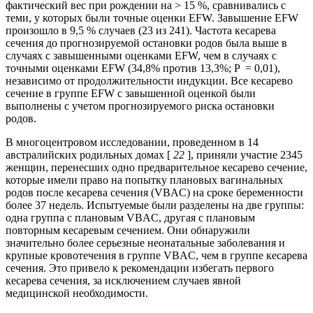
фактический вес при рождении на > 15 %, сравнивались с
теми, у которых были точные оценки EFW. Завышение EFW
произошло в 9,5 % случаев (23 из 241). Частота кесарева
сечения до прогнозируемой остановки родов была выше в
случаях с завышенными оценками EFW, чем в случаях с
точными оценками EFW (34,8% против 13,3%; P = 0,01),
независимо от продолжительности индукции. Все кесарево
сечение в группе EFW с завышенной оценкой были
выполнены с учетом прогнозируемого риска остановки
родов.
В многоцентровом исследовании, проведенном в 14
австралийских родильных домах [
22
], приняли участие 2345
женщин, перенесших одно предварительное кесарево сечение,
которые имели право на попытку плановых вагинальных
родов после кесарева сечения (VBAC) на сроке беременности
более 37 недель. Испытуемые были разделены на две группы:
одна группа с плановым VBAC, другая с плановым
повторным кесаревым сечением. Они обнаружили
значительно более серьезные неонатальные заболевания и
крупные кровотечения в группе VBAC, чем в группе кесарева
сечения. Это привело к рекомендации избегать первого
кесарева сечения, за исключением случаев явной
медицинской необходимости.