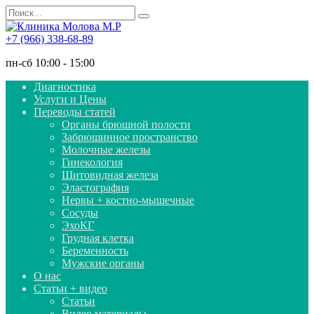
Перейти
Search
к
for:
содержанию
+7 (966) 338-68-89
пн-сб 10:00 - 15:00
Диагностика
Услуги и Цены
Переводы статей
Органы брюшной полости
Забрюшинное пространство
Молочные железы
Гинекология
Щитовидная железа
Эластография
Нервы + костно-мышечные
Сосуды
ЭхоКГ
Грудная клетка
Беременность
Мужские органы
О нас
Статьи + видео
Статьи
Видео материалы