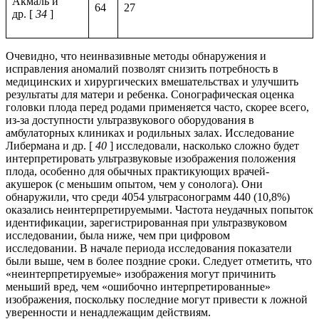
Акмаль и
64
27
др. [
34
]
Очевидно, что неинвазивные методы обнаружения и
исправления аномалий позволят снизить потребность в
медицинских и хирургических вмешательствах и улучшить
результаты для матери и ребенка. Сонографическая оценка
головки плода перед родами применяется часто, скорее всего,
из-за доступности ультразвукового оборудования в
амбулаторных клиниках и родильных залах. Исследование
Либермана и др. [
40
] исследовали, насколько сложно будет
интерпретировать ультразвуковые изображения положения
плода, особенно для обычных практикующих врачей-
акушерок (с меньшим опытом, чем у сонолога). Они
обнаружили, что среди 4054 ультрасонограмм 440 (10,8%)
оказались неинтерпретируемыми. Частота неудачных попыток
идентификации, зарегистрированная при ультразвуковом
исследовании, была ниже, чем при цифровом
исследовании. В начале периода исследования показатели
были выше, чем в более поздние сроки. Следует отметить, что
«неинтерпретируемые» изображения могут причинить
меньший вред, чем «ошибочно интерпретированные»
изображения, поскольку последние могут привести к ложной
уверенности и ненадлежащим действиям.