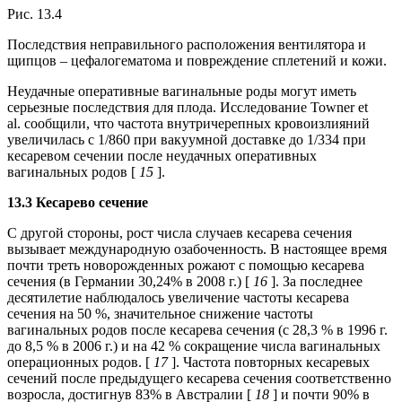
Рис. 13.4
Последствия неправильного расположения вентилятора и
щипцов – цефалогематома и повреждение сплетений и кожи.
Неудачные оперативные вагинальные роды могут иметь
серьезные последствия для плода. Исследование Towner et
al. сообщили, что частота внутричерепных кровоизлияний
увеличилась с 1/860 при вакуумной доставке до 1/334 при
кесаревом сечении после неудачных оперативных
вагинальных родов [
15
].
13.3 Кесарево сечение
С другой стороны, рост числа случаев кесарева сечения
вызывает международную озабоченность. В настоящее время
почти треть новорожденных рожают с помощью кесарева
сечения (в Германии 30,24% в 2008 г.) [
16
]. За последнее
десятилетие наблюдалось увеличение частоты кесарева
сечения на 50 %, значительное снижение частоты
вагинальных родов после кесарева сечения (с 28,3 % в 1996 г.
до 8,5 % в 2006 г.) и на 42 % сокращение числа вагинальных
операционных родов. [
17
]. Частота повторных кесаревых
сечений после предыдущего кесарева сечения соответственно
возросла, достигнув 83% в Австралии [
18
] и почти 90% в