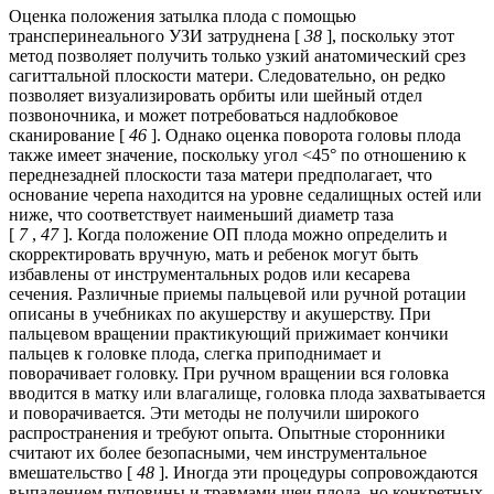
Оценка положения затылка плода с помощью
трансперинеального УЗИ затруднена [
38
], поскольку этот
метод позволяет получить только узкий анатомический срез
сагиттальной плоскости матери. Следовательно, он редко
позволяет визуализировать орбиты или шейный отдел
позвоночника, и может потребоваться надлобковое
сканирование [
46
]. Однако оценка поворота головы плода
также имеет значение, поскольку угол <45° по отношению к
переднезадней плоскости таза матери предполагает, что
основание черепа находится на уровне седалищных остей или
ниже, что соответствует наименьший диаметр таза
[
7
,
47
]. Когда положение ОП плода можно определить и
скорректировать вручную, мать и ребенок могут быть
избавлены от инструментальных родов или кесарева
сечения. Различные приемы пальцевой или ручной ротации
описаны в учебниках по акушерству и акушерству. При
пальцевом вращении практикующий прижимает кончики
пальцев к головке плода, слегка приподнимает и
поворачивает головку. При ручном вращении вся головка
вводится в матку или влагалище, головка плода захватывается
и поворачивается. Эти методы не получили широкого
распространения и требуют опыта. Опытные сторонники
считают их более безопасными, чем инструментальное
вмешательство [
48
]. Иногда эти процедуры сопровождаются
выпадением пуповины и травмами шеи плода, но конкретных