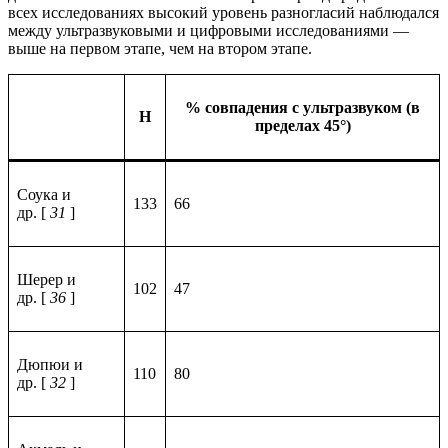
всех исследованиях высокий уровень разногласий наблюдался
между ультразвуковыми и цифровыми исследованиями —
выше на первом этапе, чем на втором этапе.
% совпадения с ультразвуком (в
Н
пределах 45°)
Соука и
133
66
др. [
31
]
Шерер и
102
47
др. [
36
]
Дюпюи и
110
80
др. [
32
]