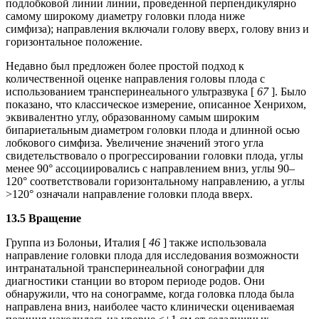
подлобковой линии линии, проведенной перпендикулярно
самому широкому диаметру головки плода ниже
симфиза); направления включали голову вверх, голову вниз и
горизонтальное положение.
Недавно был предложен более простой подход к
количественной оценке направления головы плода с
использованием трансперинеального ультразвука [
67
]. Было
показано, что классическое измерение, описанное Хенрихом,
эквивалентно углу, образованному самым широким
бипариетальным диаметром головки плода и длинной осью
лобкового симфиза. Увеличение значений этого угла
свидетельствовало о прогрессировании головки плода, углы
менее 90° ассоциировались с направлением вниз, углы 90–
120° соответствовали горизонтальному направлению, а углы
>120° означали направление головки плода вверх.
13.5 Вращение
Группа из Болоньи, Италия [
46
] также использовала
направление головки плода для исследования возможности
интранатальной трансперинеальной сонографии для
диагностики станции во втором периоде родов. Они
обнаружили, что на сонограмме, когда головка плода была
направлена ​​вниз, наиболее часто клинически оцениваемая