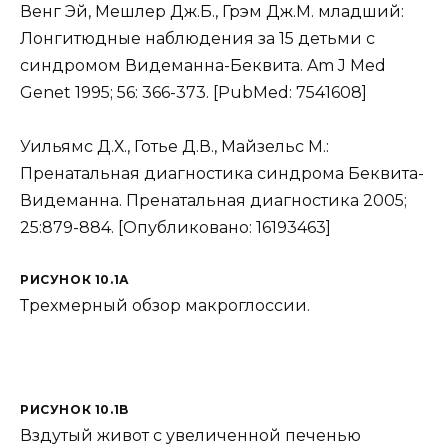
Венг Эй, Мешлер Дж.Б., Грэм Дж.М. младший:
Лонгитюдные наблюдения за 15 детьми с
синдромом Видеманна-Беквита. Am J Med
Genet 1995; 56: 366-373. [PubMed: 7541608]
Уильямс Д.Х., Готье Д.В., Майзельс М.:
Пренатальная диагностика синдрома Беквита-
Видеманна. Пренатальная диагностика 2005;
25:879-884. [Опубликовано: 16193463]
РИСУНОК 10.1А
Трехмерный обзор макроглоссии.
РИСУНОК 10.1B
Вздутый живот с увеличенной печенью