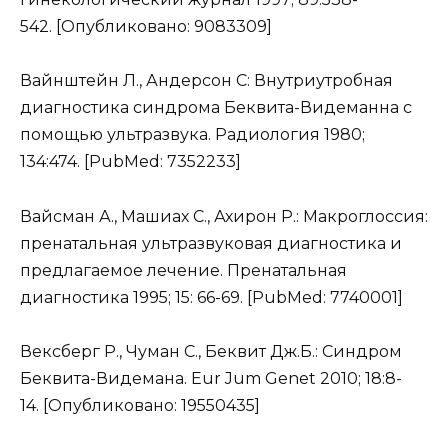
542. [Опубликовано: 9083309]
Вайнштейн Л., Андерсон С: Внутриутробная
диагностика синдрома Беквита-Видеманна с
помощью ультразвука. Радиология 1980;
134:474. [PubMed: 7352233]
Вайсман А., Машиах С., Ахирон Р.: Макроглоссия:
пренатальная ультразвуковая диагностика и
предлагаемое лечение. Пренатальная
диагностика 1995; 15: 66-69. [PubMed: 7740001]
Вексберг Р., Чуман С., Беквит Дж.Б.: Синдром
Беквита-Видемана. Eur Jum Genet 2010; 18:8-
14. [Опубликовано: 19550435]