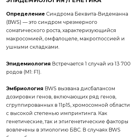
ЭПИДЕМИОЛОГИЯ /ГЕНЕТИКА
Определение
Синдрома Беквита-Видеманна
(BWS) — это синдром чрезмерного
соматического роста, характеризующийся
макросомией, омфалоцеле, макроглоссией и
ушными складками.
Эпидемиология
Встречается 1 случай из 13 700
родов (M1: F1).
Эмбриология
BWS вызвана дисбалансом
дозировки генов, включающих ряд генов,
сгруппированных в 11p15, хромосомной области
с высокой степенью импринтинга. Как
генетические, так и эпигенетические факторы
вовлечены в этиологию БВС. В случаях BWS