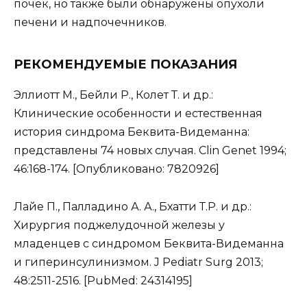
почек, но также были обнаружены опухоли
печени и надпочечников.
РЕКОМЕНДУЕМЫЕ ПОКАЗАНИЯ
Эллиотт М., Бейли Р., Колет Т. и др.:
Клинические особенности и естественная
история синдрома Беквита-Видеманна:
представлены 74 новых случая. Clin Genet 1994;
46:168-174. [Опубликовано: 7820926]
Лайе П., Палладино А. А., Бхатти Т.Р. и др.:
Хирургия поджелудочной железы у
младенцев с синдромом Беквита-Видеманна
и гиперинсулинизмом. J Pediatr Surg 2013;
48:2511-2516. [PubMed: 24314195]