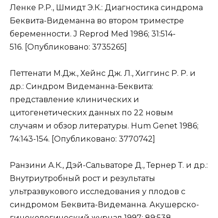
Ленке Р.Р., Шмидт Э.К.: Диагностика синдрома
Беквита-Видеманна во втором триместре
беременности. J Reprod Med 1986; 31:514-
516. [Опубликовано: 3735265]
Петтенати М.Дж., Хейнс Дж. Л., Хиггинс Р. Р. и
др.: Синдром Видеманна-Беквита:
представление клинических и
цитогенетических данных по 22 новым
случаям и обзор литературы. Hum Genet 1986;
74:143-154. [Опубликовано: 3770742]
Ранзини А.К., Дэй-Сальваторе Д., Тернер Т. и др.:
Внутриутробный рост и результаты
ультразвукового исследования у плодов с
синдромом Беквита-Видеманна. Акушерско-
гинекологический журнал 1997; 89:538-