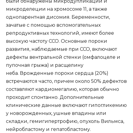
были обнаружены микродупликации и
микроделеции на хромосоме 11, а также
однопарентная дисомия. Беременности,
зачатые с помощью вспомогательных
репродуктивных технологий, имеют более
высокую частоту ССО. Основные пороки
развития, наблюдаемые при ССО, включают
дефекты вентральной стенки (омфалоцеле и
пупочная грыжа) и расщелину
неба. Врожденные пороки сердца (20%)
встречаются часто, причем около 50% дефектов
составляют кардиомегалию, которая обычно
проходит спонтанно. Дополнительные
клинические данные включают гипогликемию
у новорожденных, ушные впадины или
складки, гемигипертрофию, опухоль Вильмса,
нейробластому и гепатобластому.